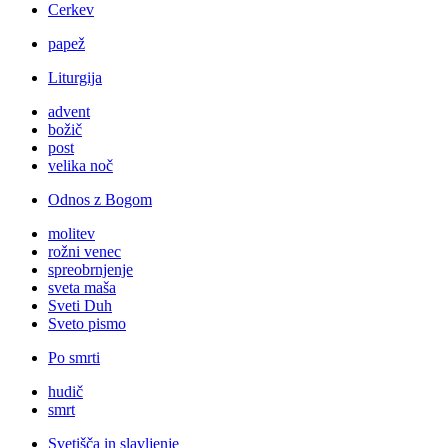
Cerkev
papež
Liturgija
advent
božič
post
velika noč
Odnos z Bogom
molitev
rožni venec
spreobrnjenje
sveta maša
Sveti Duh
Sveto pismo
Po smrti
hudič
smrt
Svetišča in slavljenje