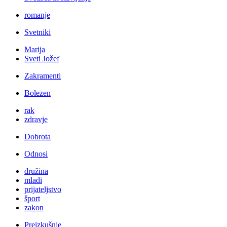
romanje
Svetniki
Marija
Sveti Jožef
Zakramenti
Bolezen
rak
zdravje
Dobrota
Odnosi
družina
mladi
prijateljstvo
šport
zakon
Preizkušnje