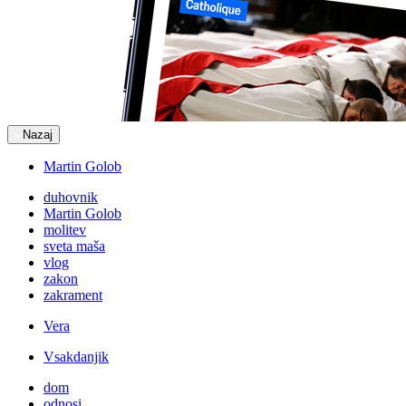
Nazaj
Martin Golob
duhovnik
Martin Golob
molitev
sveta maša
vlog
zakon
zakrament
Vera
Vsakdanjik
dom
odnosi