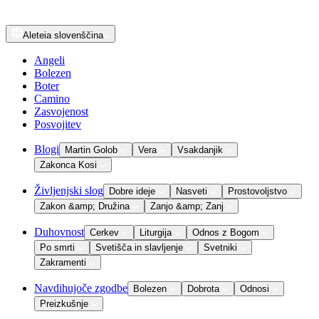
Aleteia
slovenščina
Angeli
Bolezen
Boter
Camino
Zasvojenost
Posvojitev
Blogi
Martin Golob
Vera
Vsakdanjik
Zakonca Kosi
Življenjski slog
Dobre ideje
Nasveti
Prostovoljstvo
Zakon &amp; Družina
Zanjo &amp; Zanj
Duhovnost
Cerkev
Liturgija
Odnos z Bogom
Po smrti
Svetišča in slavljenje
Svetniki
Zakramenti
Navdihujoče zgodbe
Bolezen
Dobrota
Odnosi
Preizkušnje