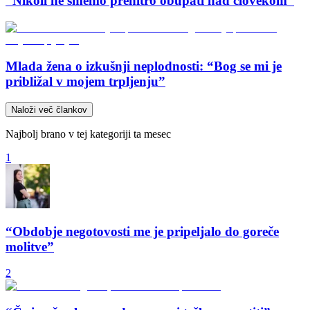
“Nikoli ne smemo prehitro obupati nad človekom”
Mlada žena o izkušnji neplodnosti: “Bog se mi je
približal v mojem trpljenju”
Naloži več člankov
Najbolj brano v tej kategoriji ta mesec
1
“Obdobje negotovosti me je pripeljalo do goreče
molitve”
2