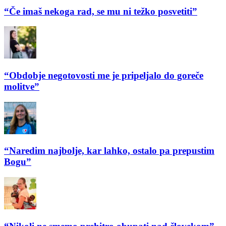
“Če imaš nekoga rad, se mu ni težko posvetiti”
“Obdobje negotovosti me je pripeljalo do goreče
molitve”
“Naredim najbolje, kar lahko, ostalo pa prepustim
Bogu”