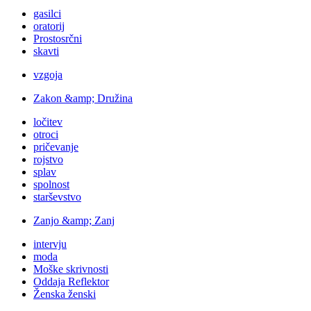
gasilci
oratorij
Prostosrčni
skavti
vzgoja
Zakon &amp; Družina
ločitev
otroci
pričevanje
rojstvo
splav
spolnost
starševstvo
Zanjo &amp; Zanj
intervju
moda
Moške skrivnosti
Oddaja Reflektor
Ženska ženski