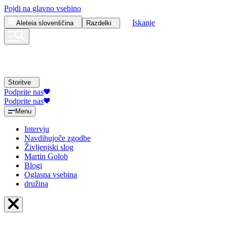
Pojdi na glavno vsebino
Iskanje
Aleteia
slovenščina
Razdelki
Storitve
Podprite nas
Podprite nas
Menu
Intervju
Navdihujoče zgodbe
Življenjski slog
Martin Golob
Blogi
Oglasna vsebina
družina