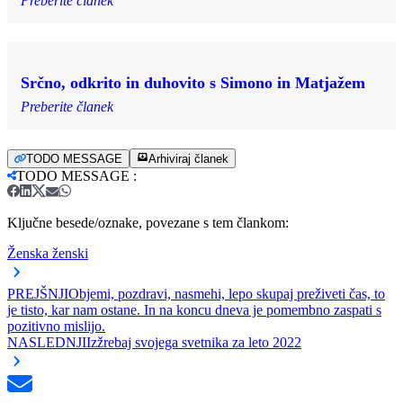
Preberite članek
Srčno, odkrito in duhovito s Simono in Matjažem
Preberite članek
TODO MESSAGE
Arhiviraj članek
TODO MESSAGE
:
Ključne besede/oznake, povezane s tem člankom:
Ženska ženski
PREJŠNJI
Objemi, pozdravi, nasmehi, lepo skupaj preživeti čas, to
je tisto, kar nam ostane. In na koncu dneva je pomembno zaspati s
pozitivno mislijo.
NASLEDNJI
Izžrebaj svojega svetnika za leto 2022