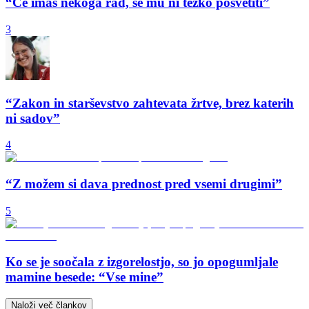
“Če imaš nekoga rad, se mu ni težko posvetiti”
3
“Zakon in starševstvo zahtevata žrtve, brez katerih
ni sadov”
4
“Z možem si dava prednost pred vsemi drugimi”
5
Ko se je soočala z izgorelostjo, so jo opogumljale
mamine besede: “Vse mine”
Naloži več člankov