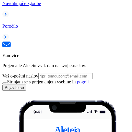
Navdihujoče zgodbe
Poročilo
E-novice
Prejemajte Aleteio vsak dan na svoj e-naslov.
Vaš e-poštni naslov
Strinjam se s prejemanjem vsebine in
pogoji.
Prijavite se