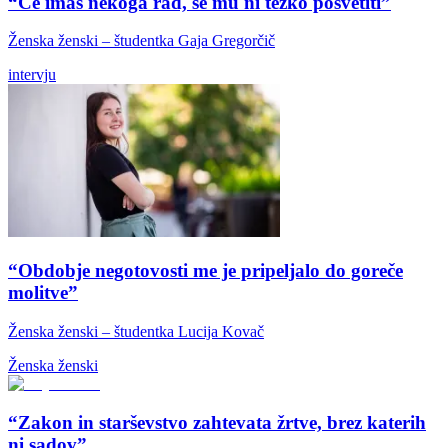
“Če imaš nekoga rad, se mu ni težko posvetiti”
Ženska ženski – študentka Gaja Gregorčič
intervju
“Obdobje negotovosti me je pripeljalo do goreče
molitve”
Ženska ženski – študentka Lucija Kovač
Ženska ženski
“Zakon in starševstvo zahtevata žrtve, brez katerih
ni sadov”