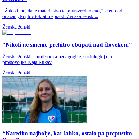
"Žalosti me, da je materinstvo tako razvrednoteno," je eno od
opažanj, ki jih v tokratni epizodi Ženska ženski...
Ženska ženski
“Nikoli ne smemo prehitro obupati nad človekom”
Ženska ženski – profesorica pedagogike, sociologinja in
prostovoljka Kaja Rukav
Ženska ženski
“Naredim najbolje, kar lahko, ostalo pa prepustim