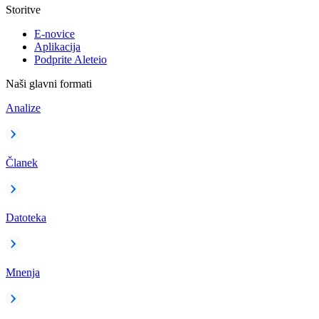
Storitve
E-novice
Aplikacija
Podprite Aleteio
Naši glavni formati
Analize
Članek
Datoteka
Mnenja