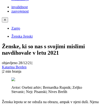
invalidnost
zasvojenost
✕
Zanjo
Ženska ženski
Ženske, ki so nas s svojimi mislimi
navdihovale v letu 2021
objavljeno 28/12/21
|
Katarina Berden
|
2
min branja
Avtor:
Osebni arhiv; Bernardka Rupnik; Zeljko
Stevanic; Nejc Pisanski; Nives Brelih
Ženska lepota se ne odraža na obrazu, ampak v njeni duši. Njena