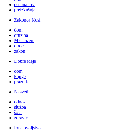
osebna rast
preizkušnje
Zakonca Kosi
dom
družina
Misticizem
otroci
zakon
Dobre ideje
dom
knjige
praznik
Nasveti
odnosi
služba
šola
zdravje
Prostovoljstvo