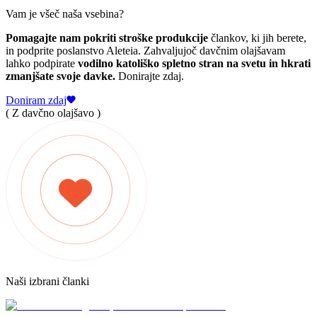
Vam je všeč naša vsebina?
Pomagajte nam pokriti stroške produkcije
člankov, ki jih berete,
in podprite poslanstvo Aleteia. Zahvaljujoč davčnim olajšavam
lahko podpirate
vodilno katoliško spletno stran na svetu in hkrati
zmanjšate svoje davke.
Donirajte zdaj.
Doniram zdaj
( Z davčno olajšavo )
Naši izbrani članki