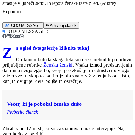
strast je v ljubeči skrbi. In lepota ženske raste z leti. (Audrey
Hepburn)
TODO MESSAGE
Arhiviraj članek
TODO MESSAGE
:
Z
a ogled fotogalerije kliknite tukaj
Ob koncu koledarskega leta smo se sprehodili po arhivu
priljubljene rubrike
Ženska ženski
. Vsaka izmed predstavljenih
dam ima svojo zgodbo, svoje preizkušnje in edinstveno vlogo
v tem svetu, skupno pa jim je, da znajo v življenju iskati tisto,
kar jih dviguje, dela boljše in osrečuje.
Večer, ki je pobožal žensko dušo
Preberite članek
Zbrali smo 12 misli, ki so zaznamovale naše intervjuje. Naj
vam bodo v navdih!