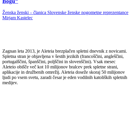
Bogu”
Ženska ženski – članica Slovenske ženske nogometne reprezentance
Mirjam Kastelec
Zagnan leta 2013, je Aleteia brezplačen spletni dnevnik z novicami.
Spletna stran je objavljena v šestih jezikih (francoščini, angleščini,
portugalščini, španščini, poljščini in slovenščini). Vsak mesec
Aleteio obišče več kot 10 milijonov bralcev prek spletne strani,
aplikacije in družbenih omrežij. Aleteia doseže skoraj 50 milijonov
ljudi po vsem svetu, zaradi česar je eden vodilnih katoliških spletnih
medijev.