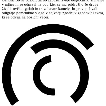
Osliček Bo se odloči, da bo zapustil svoje dolgočasno življenje
v mlinu in se odpravi na pot, kjer se mu pridružijo še druge
živali: ovčka, golob in tri zabavne kamele. In prav te živali
odigrajo pomembno vlogo v največji zgodbi v zgodovini sveta,
ki se odvija na božični večer.