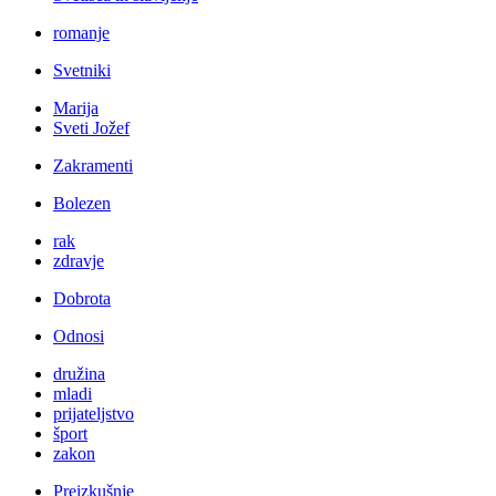
romanje
Svetniki
Marija
Sveti Jožef
Zakramenti
Bolezen
rak
zdravje
Dobrota
Odnosi
družina
mladi
prijateljstvo
šport
zakon
Preizkušnje