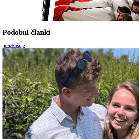
Podobni članki
preizkušnje