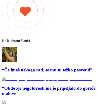
Naši izbrani članki
“Če imaš nekoga rad, se mu ni težko posvetiti”
“Obdobje negotovosti me je pripeljalo do goreče
molitve”