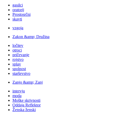
gasilci
oratorij
Prostosrčni
skavti
vzgoja
Zakon &amp; Družina
ločitev
otroci
pričevanje
rojstvo
splav
spolnost
starševstvo
Zanjo &amp; Zanj
intervju
moda
Moške skrivnosti
Oddaja Reflektor
Ženska ženski