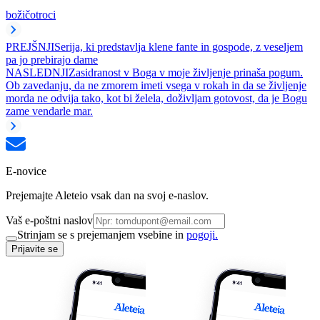
božič
otroci
PREJŠNJI
Serija, ki predstavlja klene fante in gospode, z veseljem
pa jo prebirajo dame
NASLEDNJI
Zasidranost v Boga v moje življenje prinaša pogum.
Ob zavedanju, da ne zmorem imeti vsega v rokah in da se življenje
morda ne odvija tako, kot bi želela, doživljam gotovost, da je Bogu
zame vendarle mar.
E-novice
Prejemajte Aleteio vsak dan na svoj e-naslov.
Vaš e-poštni naslov
Strinjam se s prejemanjem vsebine in
pogoji.
Prijavite se