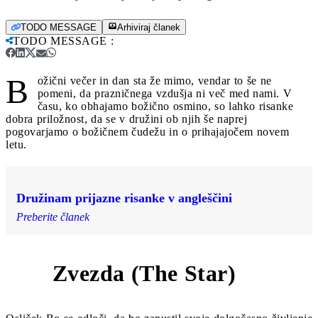
TODO MESSAGE
Arhiviraj članek
TODO MESSAGE
:
B
ožični večer in dan sta že mimo, vendar to še ne
pomeni, da prazničnega vzdušja ni več med nami. V
času, ko obhajamo božično osmino, so lahko risanke
dobra priložnost, da se v družini ob njih še naprej
pogovarjamo o božičnem čudežu in o prihajajočem novem
letu.
Družinam prijazne risanke v angleščini
Preberite članek
Zvezda (The Star)
1