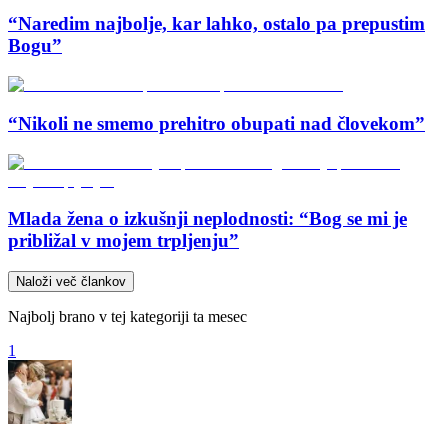
“Naredim najbolje, kar lahko, ostalo pa prepustim
Bogu”
“Nikoli ne smemo prehitro obupati nad človekom”
Mlada žena o izkušnji neplodnosti: “Bog se mi je
približal v mojem trpljenju”
Naloži več člankov
Najbolj brano v tej kategoriji ta mesec
1