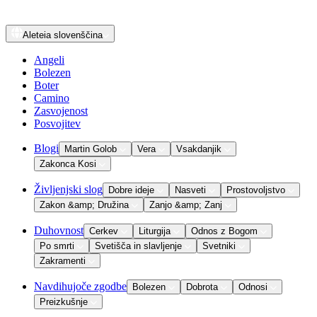
Aleteia
slovenščina
Angeli
Bolezen
Boter
Camino
Zasvojenost
Posvojitev
Blogi
Martin Golob
Vera
Vsakdanjik
Zakonca Kosi
Življenjski slog
Dobre ideje
Nasveti
Prostovoljstvo
Zakon &amp; Družina
Zanjo &amp; Zanj
Duhovnost
Cerkev
Liturgija
Odnos z Bogom
Po smrti
Svetišča in slavljenje
Svetniki
Zakramenti
Navdihujoče zgodbe
Bolezen
Dobrota
Odnosi
Preizkušnje