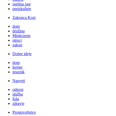
osebna rast
preizkušnje
Zakonca Kosi
dom
družina
Misticizem
otroci
zakon
Dobre ideje
dom
knjige
praznik
Nasveti
odnosi
služba
šola
zdravje
Prostovoljstvo