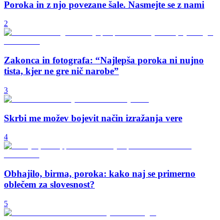
Poroka in z njo povezane šale. Nasmejte se z nami
2
Zakonca in fotografa: “Najlepša poroka ni nujno
tista, kjer ne gre nič narobe”
3
Skrbi me možev bojevit način izražanja vere
4
Obhajilo, birma, poroka: kako naj se primerno
oblečem za slovesnost?
5