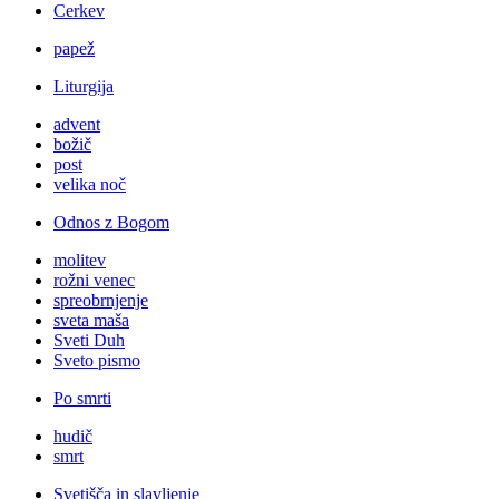
Cerkev
papež
Liturgija
advent
božič
post
velika noč
Odnos z Bogom
molitev
rožni venec
spreobrnjenje
sveta maša
Sveti Duh
Sveto pismo
Po smrti
hudič
smrt
Svetišča in slavljenje