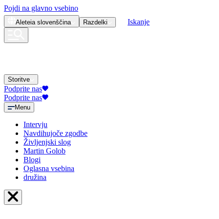
Pojdi na glavno vsebino
Iskanje
Aleteia
slovenščina
Razdelki
Storitve
Podprite nas
Podprite nas
Menu
Intervju
Navdihujoče zgodbe
Življenjski slog
Martin Golob
Blogi
Oglasna vsebina
družina