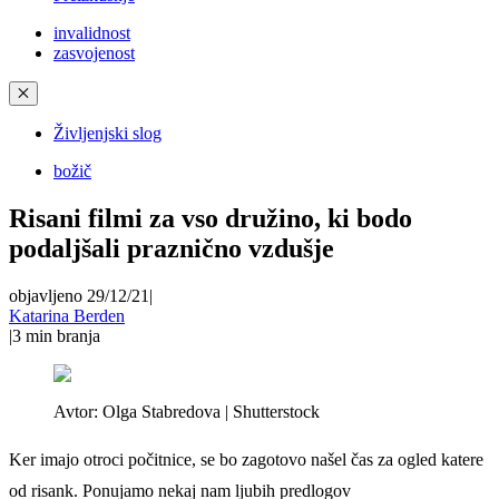
invalidnost
zasvojenost
✕
Življenjski slog
božič
Risani filmi za vso družino, ki bodo
podaljšali praznično vzdušje
objavljeno 29/12/21
|
Katarina Berden
|
3
min branja
Avtor:
Olga Stabredova | Shutterstock
Ker imajo otroci počitnice, se bo zagotovo našel čas za ogled katere
od risank. Ponujamo nekaj nam ljubih predlogov