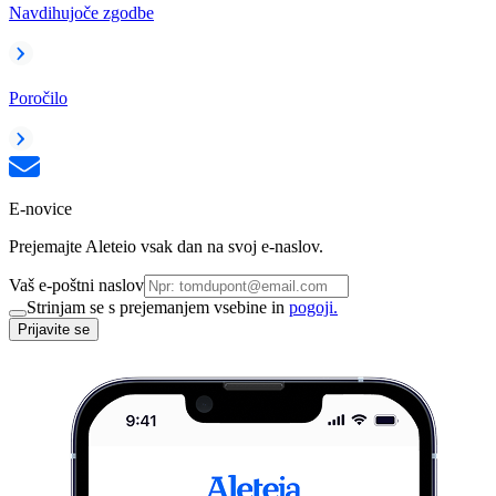
Navdihujoče zgodbe
Poročilo
E-novice
Prejemajte Aleteio vsak dan na svoj e-naslov.
Vaš e-poštni naslov
Strinjam se s prejemanjem vsebine in
pogoji.
Prijavite se