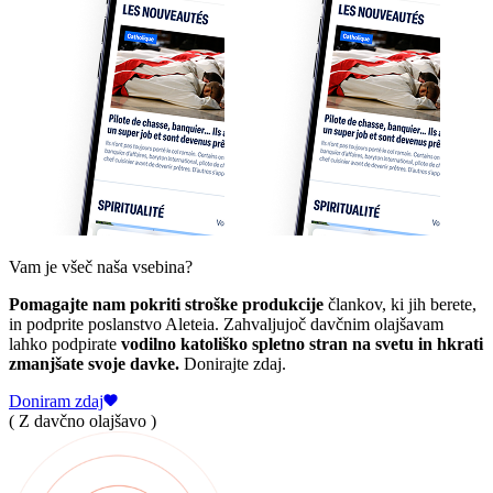
Vam je všeč naša vsebina?
Pomagajte nam pokriti stroške produkcije
člankov, ki jih berete,
in podprite poslanstvo Aleteia. Zahvaljujoč davčnim olajšavam
lahko podpirate
vodilno katoliško spletno stran na svetu in hkrati
zmanjšate svoje davke.
Donirajte zdaj.
Doniram zdaj
( Z davčno olajšavo )