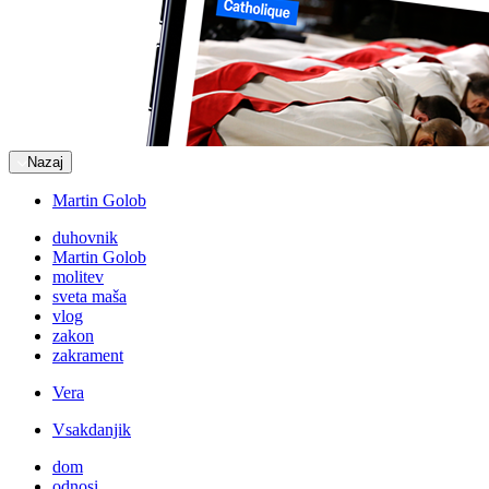
Nazaj
Martin Golob
duhovnik
Martin Golob
molitev
sveta maša
vlog
zakon
zakrament
Vera
Vsakdanjik
dom
odnosi