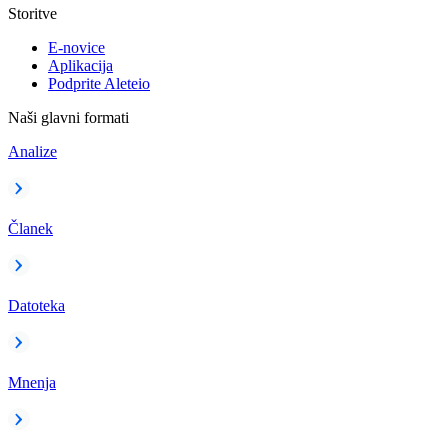
Storitve
E-novice
Aplikacija
Podprite Aleteio
Naši glavni formati
Analize
Članek
Datoteka
Mnenja