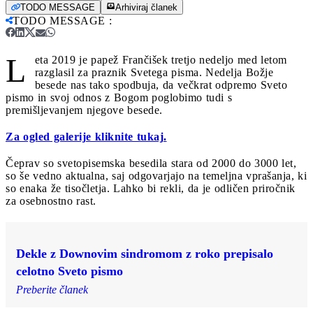
TODO MESSAGE
Arhiviraj članek
TODO MESSAGE
:
L
eta 2019 je papež Frančišek tretjo nedeljo med letom
razglasil za praznik Svetega pisma. Nedelja Božje
besede nas tako spodbuja, da večkrat odpremo Sveto
pismo in svoj odnos z Bogom poglobimo tudi s
premišljevanjem njegove besede.
Za ogled galerije kliknite tukaj.
Čeprav so svetopisemska besedila stara od 2000 do 3000 let,
so še vedno aktualna, saj odgovarjajo na temeljna vprašanja, ki
so enaka že tisočletja. Lahko bi rekli, da je odličen priročnik
za osebnostno rast.
Dekle z Downovim sindromom z roko prepisalo
celotno Sveto pismo
Preberite članek