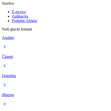
Storitve
E-novice
Aplikacija
Podprite Aleteio
Naši glavni formati
Analize
Članek
Datoteka
Mnenja