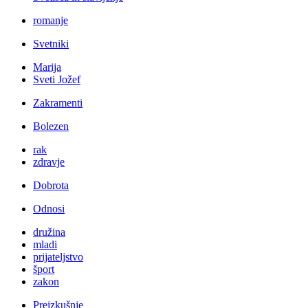
romanje
Svetniki
Marija
Sveti Jožef
Zakramenti
Bolezen
rak
zdravje
Dobrota
Odnosi
družina
mladi
prijateljstvo
šport
zakon
Preizkušnje