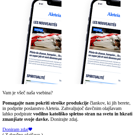
Vam je všeč naša vsebina?
Pomagajte nam pokriti stroške produkcije
člankov, ki jih berete,
in podprite poslanstvo Aleteia. Zahvaljujoč davčnim olajšavam
lahko podpirate
vodilno katoliško spletno stran na svetu in hkrati
zmanjšate svoje davke.
Donirajte zdaj.
Doniram zdaj
( Z davčno olajšavo )