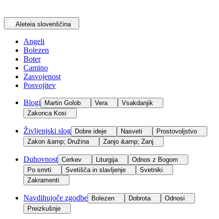
Aleteia
slovenščina
Angeli
Bolezen
Boter
Camino
Zasvojenost
Posvojitev
Blogi
Martin Golob
Vera
Vsakdanjik
Zakonca Kosi
Življenjski slog
Dobre ideje
Nasveti
Prostovoljstvo
Zakon &amp; Družina
Zanjo &amp; Zanj
Duhovnost
Cerkev
Liturgija
Odnos z Bogom
Po smrti
Svetišča in slavljenje
Svetniki
Zakramenti
Navdihujoče zgodbe
Bolezen
Dobrota
Odnosi
Preizkušnje