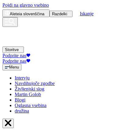
Pojdi na glavno vsebino
Iskanje
Aleteia
slovenščina
Razdelki
Storitve
Podprite nas
Podprite nas
Menu
Intervju
Navdihujoče zgodbe
Življenjski slog
Martin Golob
Blogi
Oglasna vsebina
družina