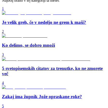
Najbolj brano v tej kategoriji ta mesec
1
Je velik greh, če v nedeljo ne grem k maši?
2
Ko delimo, se dobro množi
3
5 svetopisemskih citatov za trenutke, ko ne zmorete
več
4
Zakaj ima župnik Jože opraskane roke?
5