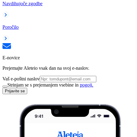
Navdihujoče zgodbe
Poročilo
E-novice
Prejemajte Aleteio vsak dan na svoj e-naslov.
Vaš e-poštni naslov
Strinjam se s prejemanjem vsebine in
pogoji.
Prijavite se