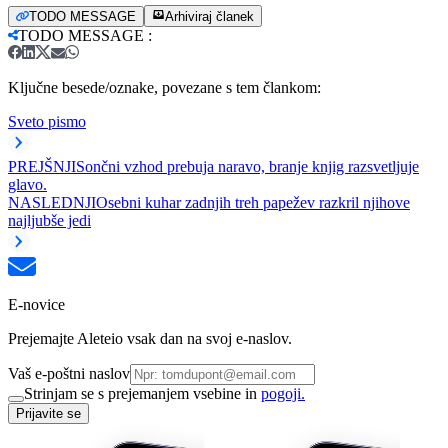
TODO MESSAGE
Arhiviraj članek
TODO MESSAGE
:
Ključne besede/oznake, povezane s tem člankom:
Sveto pismo
PREJŠNJI
Sončni vzhod prebuja naravo, branje knjig razsvetljuje
glavo.
NASLEDNJI
Osebni kuhar zadnjih treh papežev razkril njihove
najljubše jedi
E-novice
Prejemajte Aleteio vsak dan na svoj e-naslov.
Vaš e-poštni naslov
Strinjam se s prejemanjem vsebine in
pogoji.
Prijavite se