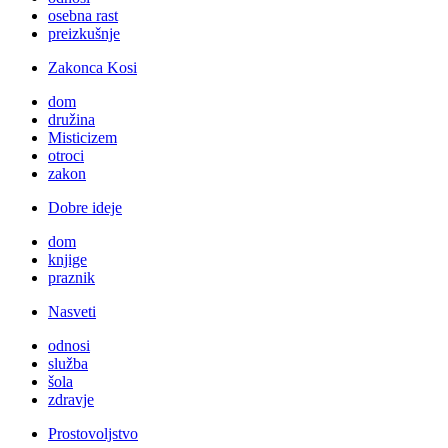
osebna rast
preizkušnje
Zakonca Kosi
dom
družina
Misticizem
otroci
zakon
Dobre ideje
dom
knjige
praznik
Nasveti
odnosi
služba
šola
zdravje
Prostovoljstvo