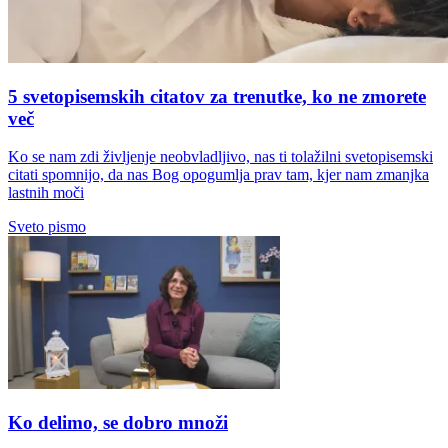
5 svetopisemskih citatov za trenutke, ko ne zmorete
več
Ko se nam zdi življenje neobvladljivo, nas ti tolažilni svetopisemski
citati spomnijo, da nas Bog opogumlja prav tam, kjer nam zmanjka
lastnih moči
Sveto pismo
Ko delimo, se dobro množi