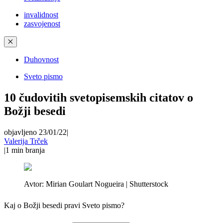
invalidnost
zasvojenost
✕
Duhovnost
Sveto pismo
10 čudovitih svetopisemskih citatov o
Božji besedi
objavljeno 23/01/22
|
Valerija Trček
|
1
min branja
Avtor:
Mirian Goulart Nogueira | Shutterstock
Kaj o Božji besedi pravi Sveto pismo?