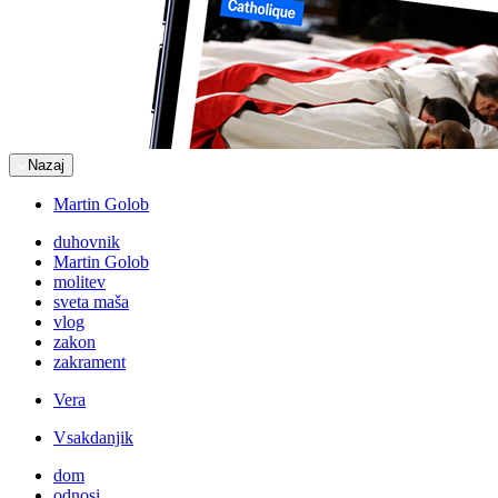
Nazaj
Martin Golob
duhovnik
Martin Golob
molitev
sveta maša
vlog
zakon
zakrament
Vera
Vsakdanjik
dom
odnosi