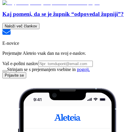
Kaj pomeni, da se je župnik “odpovedal župniji”?
Naloži več člankov
E-novice
Prejemajte Aleteio vsak dan na svoj e-naslov.
Vaš e-poštni naslov
Strinjam se s prejemanjem vsebine in
pogoji.
Prijavite se