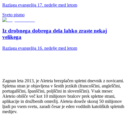
Razlaga evangelija 17. nedelje med letom
Sveto pismo
Iz drobnega dobrega dela lahko zraste nekaj
velikega
Razlaga evangelija 16. nedelje med letom
Zagnan leta 2013, je Aleteia brezplačen spletni dnevnik z novicami.
Spletna stran je objavljena v šestih jezikih (francoščini, angleščini,
portugalščini, španščini, poljščini in slovenščini). Vsak mesec
Aleteio obišče več kot 10 milijonov bralcev prek spletne strani,
aplikacije in družbenih omrežij. Aleteia doseže skoraj 50 milijonov
ljudi po vsem svetu, zaradi česar je eden vodilnih katoliških spletnih
medijev.