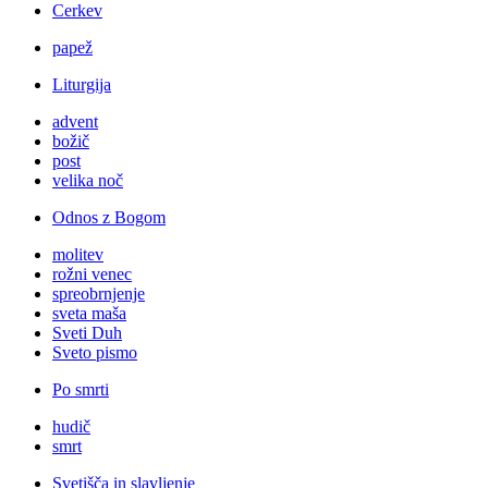
Cerkev
papež
Liturgija
advent
božič
post
velika noč
Odnos z Bogom
molitev
rožni venec
spreobrnjenje
sveta maša
Sveti Duh
Sveto pismo
Po smrti
hudič
smrt
Svetišča in slavljenje