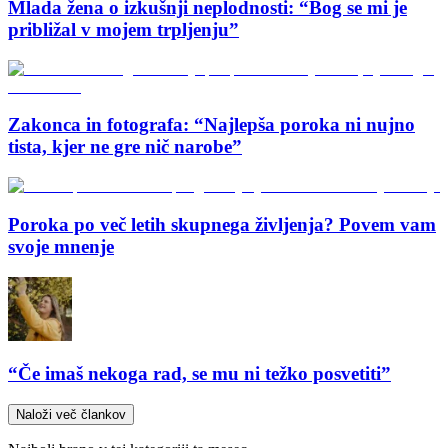
Mlada žena o izkušnji neplodnosti: “Bog se mi je
približal v mojem trpljenju”
Zakonca in fotografa: “Najlepša poroka ni nujno
tista, kjer ne gre nič narobe”
Poroka po več letih skupnega življenja? Povem vam
svoje mnenje
“Če imaš nekoga rad, se mu ni težko posvetiti”
Naloži več člankov