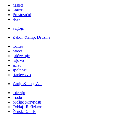
gasilci
oratorij
Prostosrčni
skavti
vzgoja
Zakon &amp; Družina
ločitev
otroci
pričevanje
rojstvo
splav
spolnost
starševstvo
Zanjo &amp; Zanj
intervju
moda
Moške skrivnosti
Oddaja Reflektor
Ženska ženski