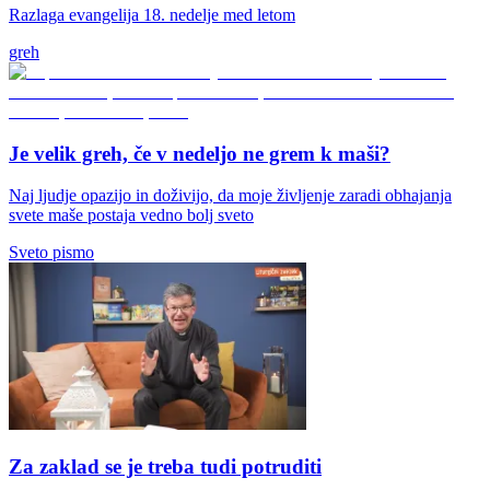
Razlaga evangelija 18. nedelje med letom
greh
Je velik greh, če v nedeljo ne grem k maši?
Naj ljudje opazijo in doživijo, da moje življenje zaradi obhajanja
svete maše postaja vedno bolj sveto
Sveto pismo
Za zaklad se je treba tudi potruditi