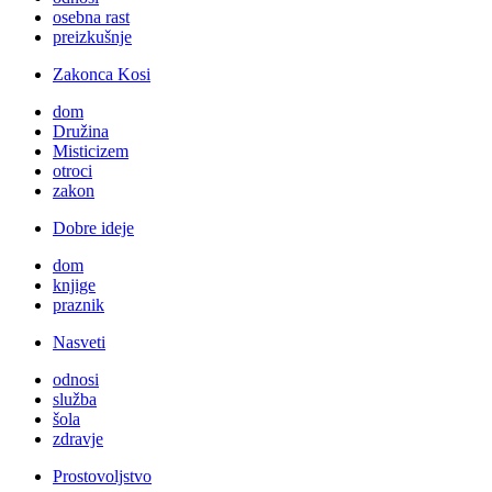
osebna rast
preizkušnje
Zakonca Kosi
dom
Družina
Misticizem
otroci
zakon
Dobre ideje
dom
knjige
praznik
Nasveti
odnosi
služba
šola
zdravje
Prostovoljstvo