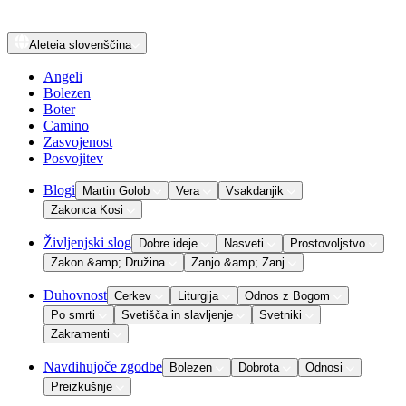
Aleteia
slovenščina
Angeli
Bolezen
Boter
Camino
Zasvojenost
Posvojitev
Blogi
Martin Golob
Vera
Vsakdanjik
Zakonca Kosi
Življenjski slog
Dobre ideje
Nasveti
Prostovoljstvo
Zakon &amp; Družina
Zanjo &amp; Zanj
Duhovnost
Cerkev
Liturgija
Odnos z Bogom
Po smrti
Svetišča in slavljenje
Svetniki
Zakramenti
Navdihujoče zgodbe
Bolezen
Dobrota
Odnosi
Preizkušnje