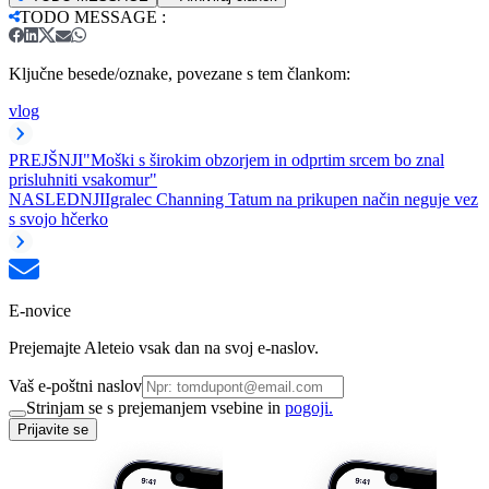
TODO MESSAGE
:
Ključne besede/oznake, povezane s tem člankom:
vlog
PREJŠNJI
"Moški s širokim obzorjem in odprtim srcem bo znal
prisluhniti vsakomur"
NASLEDNJI
Igralec Channing Tatum na prikupen način neguje vez
s svojo hčerko
E-novice
Prejemajte Aleteio vsak dan na svoj e-naslov.
Vaš e-poštni naslov
Strinjam se s prejemanjem vsebine in
pogoji.
Prijavite se