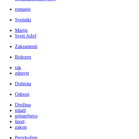
romanje
Svetniki
Marija
Sveti Jožef
Zakramenti
Bolezen
rak
zdravje
Dobrota
Odnosi
Družina
mladi
prijateljstvo
šport
zakon
Preizkušnje