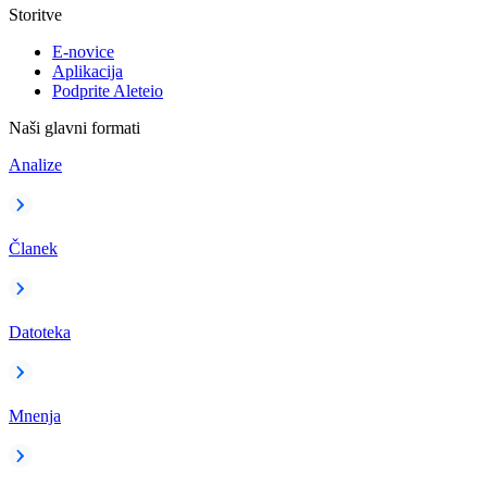
Storitve
E-novice
Aplikacija
Podprite Aleteio
Naši glavni formati
Analize
Članek
Datoteka
Mnenja