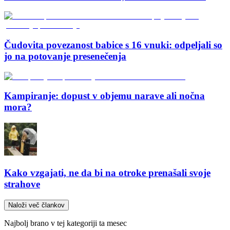
Čudovita povezanost babice s 16 vnuki: odpeljali so
jo na potovanje presenečenja
Kampiranje: dopust v objemu narave ali nočna
mora?
Kako vzgajati, ne da bi na otroke prenašali svoje
strahove
Naloži več člankov
Najbolj brano v tej kategoriji ta mesec