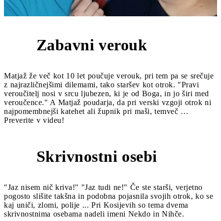
Zabavni verouk
6
Matjaž že več kot 10 let poučuje verouk, pri tem pa se srečuje
z najrazličnejšimi dilemami, tako staršev kot otrok. "Pravi
veroučitelj nosi v srcu ljubezen, ki je od Boga, in jo širi med
veroučence." A Matjaž poudarja, da pri verski vzgoji otrok ni
najpomembnejši katehet ali župnik pri maši, temveč …
Preverite v videu!
Skrivnostni osebi
5
"Jaz nisem nič kriva!" "Jaz tudi ne!" Če ste starši, verjetno
pogosto slišite takšna in podobna pojasnila svojih otrok, ko se
kaj uniči, zlomi, polije ... Pri Kosijevih so tema dvema
skrivnostnima osebama nadeli imeni Nekdo in Nihče.