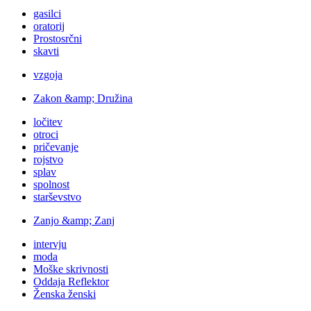
gasilci
oratorij
Prostosrčni
skavti
vzgoja
Zakon &amp; Družina
ločitev
otroci
pričevanje
rojstvo
splav
spolnost
starševstvo
Zanjo &amp; Zanj
intervju
moda
Moške skrivnosti
Oddaja Reflektor
Ženska ženski