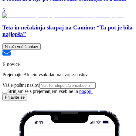
5
Teta in nečakinja skupaj na Caminu: “Ta pot je bila
najlepša”
Naloži več člankov
E-novice
Prejemajte Aleteio vsak dan na svoj e-naslov.
Vaš e-poštni naslov
Strinjam se s prejemanjem vsebine in
pogoji.
Prijavite se