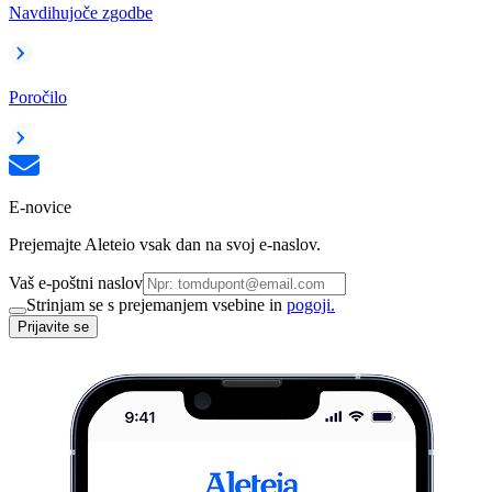
Navdihujoče zgodbe
Poročilo
E-novice
Prejemajte Aleteio vsak dan na svoj e-naslov.
Vaš e-poštni naslov
Strinjam se s prejemanjem vsebine in
pogoji.
Prijavite se