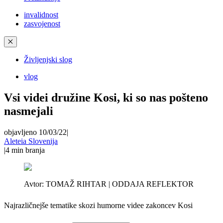
invalidnost
zasvojenost
✕
Življenjski slog
vlog
Vsi videi družine Kosi, ki so nas pošteno
nasmejali
objavljeno 10/03/22
|
Aleteia Slovenija
|
4
min branja
Avtor:
TOMAŽ RIHTAR | ODDAJA REFLEKTOR
Najrazličnejše tematike skozi humorne videe zakoncev Kosi