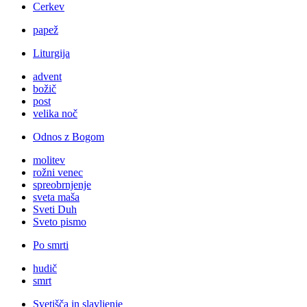
Cerkev
papež
Liturgija
advent
božič
post
velika noč
Odnos z Bogom
molitev
rožni venec
spreobrnjenje
sveta maša
Sveti Duh
Sveto pismo
Po smrti
hudič
smrt
Svetišča in slavljenje