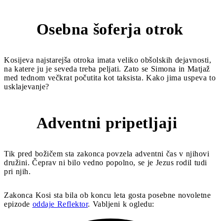
Osebna šoferja otrok
4
Kosijeva najstarejša otroka imata veliko obšolskih dejavnosti,
na katere ju je seveda treba peljati. Zato se Simona in Matjaž
med tednom večkrat počutita kot taksista. Kako jima uspeva to
usklajevanje?
Adventni pripetljaji
3
Tik pred božičem sta zakonca povzela adventni čas v njihovi
družini. Čeprav ni bilo vedno popolno, se je Jezus rodil tudi
pri njih.
Zakonca Kosi sta bila ob koncu leta gosta posebne novoletne
epizode
oddaje Reflektor
. Vabljeni k ogledu: