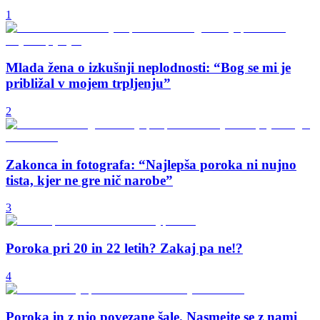
1
Mlada žena o izkušnji neplodnosti: “Bog se mi je
približal v mojem trpljenju”
2
Zakonca in fotografa: “Najlepša poroka ni nujno
tista, kjer ne gre nič narobe”
3
Poroka pri 20 in 22 letih? Zakaj pa ne!?
4
Poroka in z njo povezane šale. Nasmejte se z nami