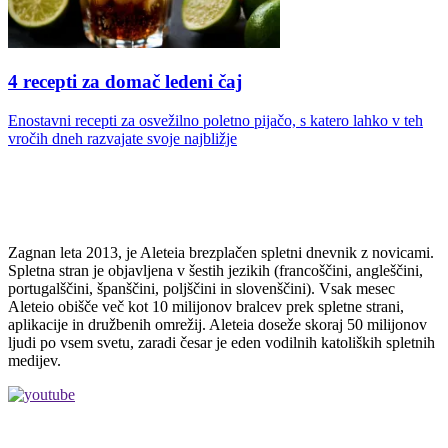
4 recepti za domač ledeni čaj
Enostavni recepti za osvežilno poletno pijačo, s katero lahko v teh
vročih dneh razvajate svoje najbližje
Zagnan leta 2013, je Aleteia brezplačen spletni dnevnik z novicami.
Spletna stran je objavljena v šestih jezikih (francoščini, angleščini,
portugalščini, španščini, poljščini in slovenščini). Vsak mesec
Aleteio obišče več kot 10 milijonov bralcev prek spletne strani,
aplikacije in družbenih omrežij. Aleteia doseže skoraj 50 milijonov
ljudi po vsem svetu, zaradi česar je eden vodilnih katoliških spletnih
medijev.