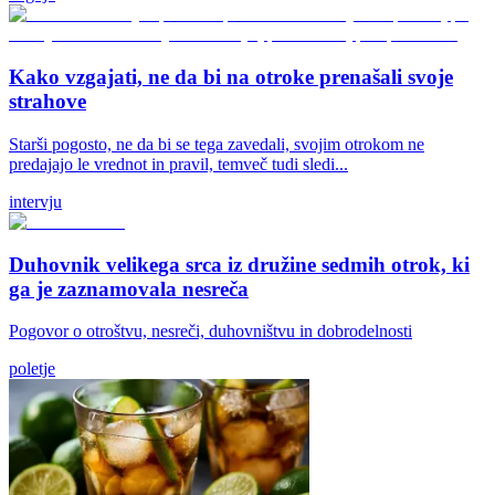
Kako vzgajati, ne da bi na otroke prenašali svoje
strahove
Starši pogosto, ne da bi se tega zavedali, svojim otrokom ne
predajajo le vrednot in pravil, temveč tudi sledi...
intervju
Duhovnik velikega srca iz družine sedmih otrok, ki
ga je zaznamovala nesreča
Pogovor o otroštvu, nesreči, duhovništvu in dobrodelnosti
poletje