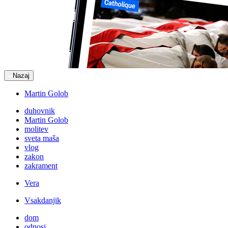
Nazaj
Martin Golob
duhovnik
Martin Golob
molitev
sveta maša
vlog
zakon
zakrament
Vera
Vsakdanjik
dom
odnosi