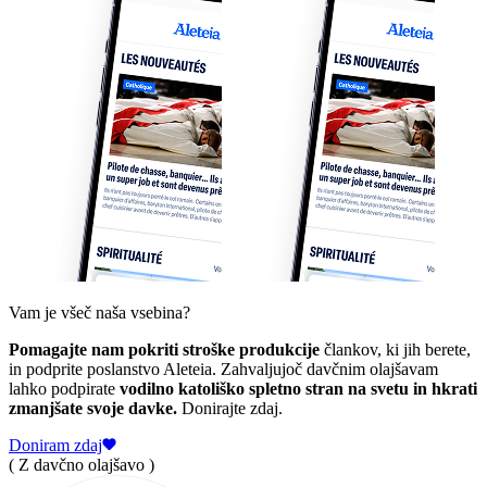
Vam je všeč naša vsebina?
Pomagajte nam pokriti stroške produkcije
člankov, ki jih berete,
in podprite poslanstvo Aleteia. Zahvaljujoč davčnim olajšavam
lahko podpirate
vodilno katoliško spletno stran na svetu in hkrati
zmanjšate svoje davke.
Donirajte zdaj.
Doniram zdaj
( Z davčno olajšavo )