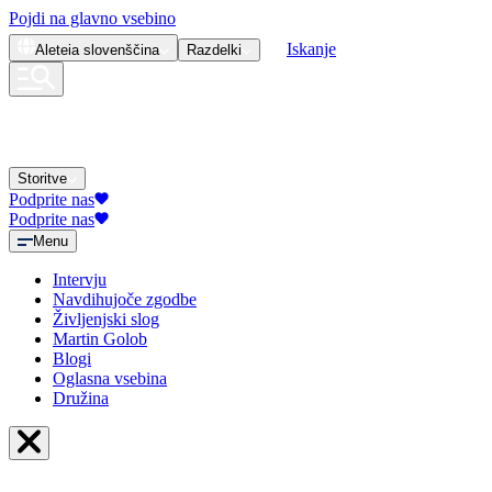
Pojdi na glavno vsebino
Iskanje
Aleteia
slovenščina
Razdelki
Storitve
Podprite nas
Podprite nas
Menu
Intervju
Navdihujoče zgodbe
Življenjski slog
Martin Golob
Blogi
Oglasna vsebina
Družina