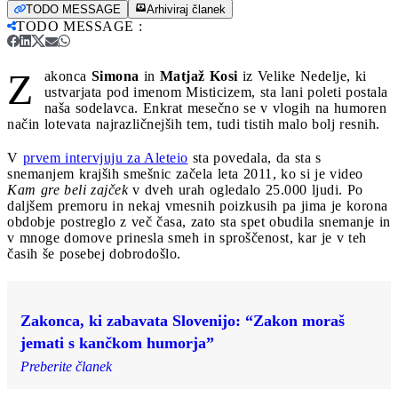
TODO MESSAGE
Arhiviraj članek
TODO MESSAGE
:
Z
akonca
Simona
in
Matjaž Kosi
iz Velike Nedelje, ki
ustvarjata pod imenom Misticizem, sta lani poleti postala
naša sodelavca. Enkrat mesečno se v vlogih na humoren
način lotevata najrazličnejših tem, tudi tistih malo bolj resnih.
V
prvem intervjuju za Aleteio
sta povedala, da sta s
snemanjem krajših smešnic začela leta 2011, ko si je video
Kam gre beli zajček
v dveh urah ogledalo 25.000 ljudi. Po
daljšem premoru in nekaj vmesnih poizkusih pa jima je korona
obdobje postreglo z več časa, zato sta spet obudila snemanje in
v mnoge domove prinesla smeh in sproščenost, kar je v teh
časih še posebej dobrodošlo.
Zakonca, ki zabavata Slovenijo: “Zakon moraš
jemati s kančkom humorja”
Preberite članek