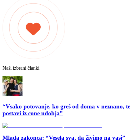
Naši izbrani članki
“Vsako potovanje, ko greš od doma v neznano, te
postavi iz cone udobja”
Mlada zakonca: “Vesela sva, da živimo na vasi”