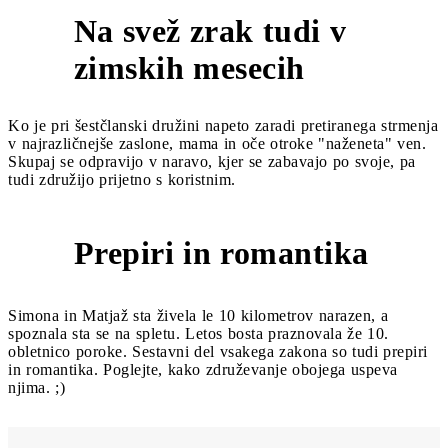
Na svež zrak tudi v
2
zimskih mesecih
Ko je pri šestčlanski družini napeto zaradi pretiranega strmenja
v najrazličnejše zaslone, mama in oče otroke "naženeta" ven.
Skupaj se odpravijo v naravo, kjer se zabavajo po svoje, pa
tudi združijo prijetno s koristnim.
Prepiri in romantika
1
Simona in Matjaž sta živela le 10 kilometrov narazen, a
spoznala sta se na spletu. Letos bosta praznovala že 10.
obletnico poroke. Sestavni del vsakega zakona so tudi prepiri
in romantika. Poglejte, kako združevanje obojega uspeva
njima. ;)