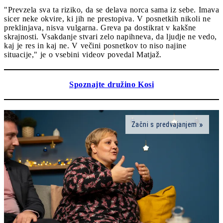
"Prevzela sva ta riziko, da se delava norca sama iz sebe. Imava
sicer neke okvire, ki jih ne prestopiva. V posnetkih nikoli ne
preklinjava, nisva vulgarna. Greva pa dostikrat v kakšne
skrajnosti. Vsakdanje stvari zelo napihneva, da ljudje ne vedo,
kaj je res in kaj ne. V večini posnetkov to niso najine
situacije," je o vsebini videov povedal Matjaž.
Spoznajte družino Kosi
Začni s predvajanjem