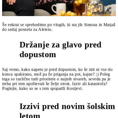
Še enkrat se sprehodimo po vlogih, ki sta jih Simona in Matjaž
do sedaj posnela za Aleteio.
Držanje za glavo pred
8
dopustom
Saj vemo, kako napeto je pred dopustom, ko še niti ni vse do
konca spakirano, mož pa že priganja na pot, kajne? ;) Poleg
tega so različne tudi prioritete o nujnih stvareh, seveda pa je
treba pri tem upoštevati še želje otrok. Izziv ali katastrofa?
Poglejte, kako so se s tem spopadli Kosijevi.
Izzivi pred novim šolskim
7
letom