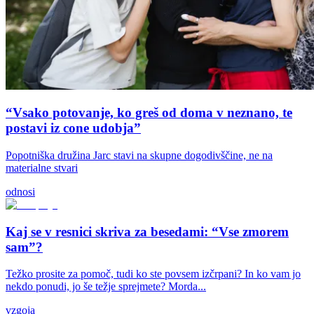
“Vsako potovanje, ko greš od doma v neznano, te
postavi iz cone udobja”
Popotniška družina Jarc stavi na skupne dogodivščine, ne na
materialne stvari
odnosi
Kaj se v resnici skriva za besedami: “Vse zmorem
sam”?
Težko prosite za pomoč, tudi ko ste povsem izčrpani? In ko vam jo
nekdo ponudi, jo še težje sprejmete? Morda...
vzgoja