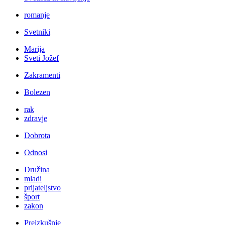
romanje
Svetniki
Marija
Sveti Jožef
Zakramenti
Bolezen
rak
zdravje
Dobrota
Odnosi
Družina
mladi
prijateljstvo
šport
zakon
Preizkušnje