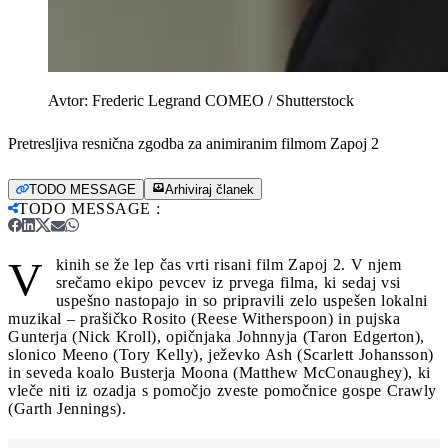
Avtor:
Frederic Legrand COMEO / Shutterstock
Pretresljiva resnična zgodba za animiranim filmom Zapoj 2
TODO MESSAGE
Arhiviraj članek
TODO MESSAGE
:
V
kinih se že lep čas vrti risani film Zapoj 2. V njem
srečamo ekipo pevcev iz prvega filma, ki sedaj vsi
uspešno nastopajo in so pripravili zelo uspešen lokalni
muzikal – prašičko Rosito (Reese Witherspoon) in pujska
Gunterja (Nick Kroll), opičnjaka Johnnyja (Taron Edgerton),
slonico Meeno (Tory Kelly), ježevko Ash (Scarlett Johansson)
in seveda koalo Busterja Moona (Matthew McConaughey), ki
vleče niti iz ozadja s pomočjo zveste pomočnice gospe Crawly
(Garth Jennings).