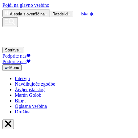
Pojdi na glavno vsebino
Iskanje
Aleteia
slovenščina
Razdelki
Storitve
Podprite nas
Podprite nas
Menu
Intervju
Navdihujoče zgodbe
Življenjski slog
Martin Golob
Blogi
Oglasna vsebina
Družina