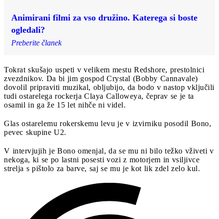
Animirani filmi za vso družino. Katerega si boste
ogledali?
Preberite članek
Tokrat skušajo uspeti v velikem mestu Redshore, prestolnici
zvezdnikov. Da bi jim gospod Crystal (Bobby Cannavale)
dovolil pripraviti muzikal, obljubijo, da bodo v nastop vključili
tudi ostarelega rockerja Claya Calloweya, čeprav se je ta
osamil in ga že 15 let nihče ni videl.
Glas ostarelemu rokerskemu levu je v izvirniku posodil Bono,
pevec skupine U2.
V intervjujih je Bono omenjal, da se mu ni bilo težko vživeti v
nekoga, ki se po lastni posesti vozi z motorjem in vsiljivce
strelja s pištolo za barve, saj se mu je kot lik zdel zelo kul.