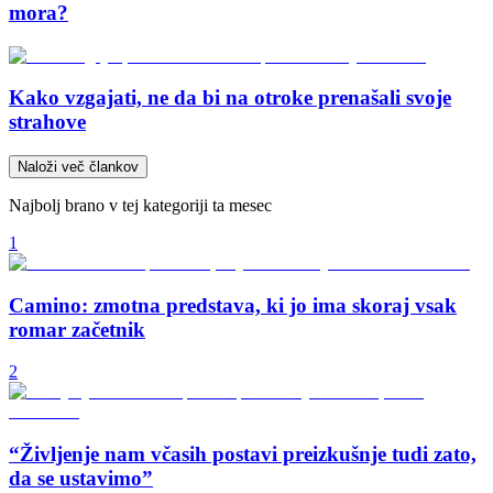
mora?
Kako vzgajati, ne da bi na otroke prenašali svoje
strahove
Naloži več člankov
Najbolj brano v tej kategoriji ta mesec
1
Camino: zmotna predstava, ki jo ima skoraj vsak
romar začetnik
2
“Življenje nam včasih postavi preizkušnje tudi zato,
da se ustavimo”