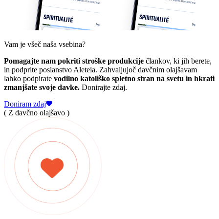
Vam je všeč naša vsebina?
Pomagajte nam pokriti stroške produkcije
člankov, ki jih berete,
in podprite poslanstvo Aleteia. Zahvaljujoč davčnim olajšavam
lahko podpirate
vodilno katoliško spletno stran na svetu in hkrati
zmanjšate svoje davke.
Donirajte zdaj.
Doniram zdaj
( Z davčno olajšavo )