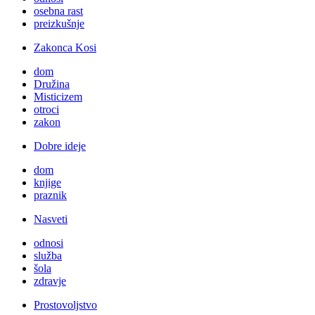
osebna rast
preizkušnje
Zakonca Kosi
dom
Družina
Misticizem
otroci
zakon
Dobre ideje
dom
knjige
praznik
Nasveti
odnosi
služba
šola
zdravje
Prostovoljstvo