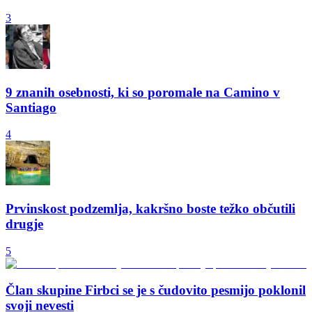
3
9 znanih osebnosti, ki so poromale na Camino v
Santiago
4
Prvinskost podzemlja, kakršno boste težko občutili
drugje
5
Član skupine Firbci se je s čudovito pesmijo poklonil
svoji nevesti