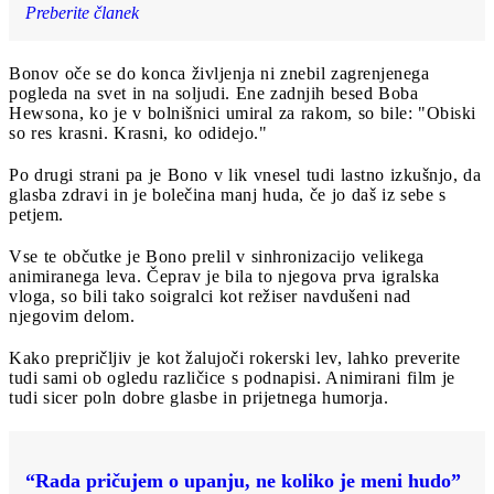
Preberite članek
Bonov oče se do konca življenja ni znebil zagrenjenega
pogleda na svet in na soljudi. Ene zadnjih besed Boba
Hewsona, ko je v bolnišnici umiral za rakom, so bile: "Obiski
so res krasni. Krasni, ko odidejo."
Po drugi strani pa je Bono v lik vnesel tudi lastno izkušnjo, da
glasba zdravi in je bolečina manj huda, če jo daš iz sebe s
petjem.
Vse te občutke je Bono prelil v sinhronizacijo velikega
animiranega leva. Čeprav je bila to njegova prva igralska
vloga, so bili tako soigralci kot režiser navdušeni nad
njegovim delom.
Kako prepričljiv je kot žalujoči rokerski lev, lahko preverite
tudi sami ob ogledu različice s podnapisi. Animirani film je
tudi sicer poln dobre glasbe in prijetnega humorja.
“Rada pričujem o upanju, ne koliko je meni hudo”