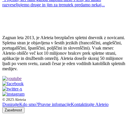
razveseljujemo druge in jim za trenutek predamo nekaj...
Zagnan leta 2013, je Aleteia brezplačen spletni dnevnik z novicami.
Spletna stran je objavljena v šestih jezikih (francoščini, angleščini,
portugalščini, španščini, poljščini in slovenščini). Vsak mesec
Aleteio obišče več kot 10 milijonov bralcev prek spletne strani,
aplikacije in družbenih omrežij. Aleteia doseže skoraj 50 milijonov
ljudi po vsem svetu, zaradi česar je eden vodilnih katoliških spletnih
medijev.
© 2025 Aleteia
Donirajte
Kdo smo?
Pravne infomacije
Kontaktirajte Aleteio
Zasebnost