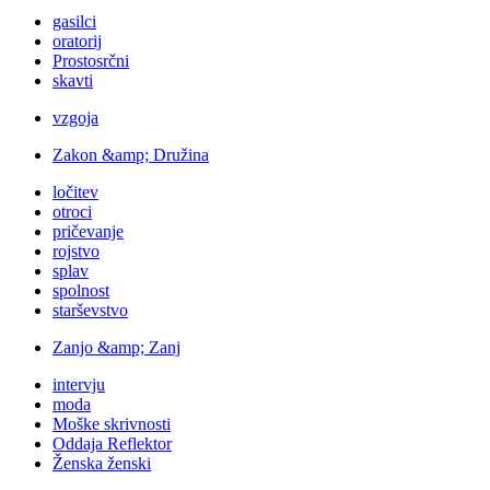
gasilci
oratorij
Prostosrčni
skavti
vzgoja
Zakon &amp; Družina
ločitev
otroci
pričevanje
rojstvo
splav
spolnost
starševstvo
Zanjo &amp; Zanj
intervju
moda
Moške skrivnosti
Oddaja Reflektor
Ženska ženski