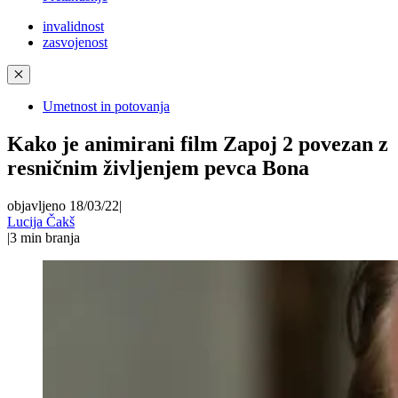
invalidnost
zasvojenost
✕
Umetnost in potovanja
Kako je animirani film Zapoj 2 povezan z
resničnim življenjem pevca Bona
objavljeno 18/03/22
|
Lucija Čakš
|
3
min branja