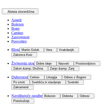
Aleteia
slovenščina
Angeli
Bolezen
Boter
Camino
Zasvojenost
Posvojitev
Blogi
Martin Golob
Vera
Vsakdanjik
Zakonca Kosi
Življenjski slog
Dobre ideje
Nasveti
Prostovoljstvo
Zakon &amp; Družina
Zanjo &amp; Zanj
Duhovnost
Cerkev
Liturgija
Odnos z Bogom
Po smrti
Svetišča in slavljenje
Svetniki
Zakramenti
Navdihujoče zgodbe
Bolezen
Dobrota
Odnosi
Preizkušnje