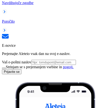
Navdihujoče zgodbe
Poročilo
E-novice
Prejemajte Aleteio vsak dan na svoj e-naslov.
Vaš e-poštni naslov
Strinjam se s prejemanjem vsebine in
pogoji.
Prijavite se