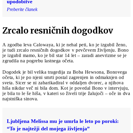
upodobitve
Preberite članek
Zrcalo resničnih dogodkov
A zgodba leva Calowaya, ki je nehal peti, ko je izgubil ženo,
je tudi zrcalo resničnih dogodkov v pevčevem življenju. Bono
je izgubil mamo, ko je bil star 14 let – zaradi anevrizme se je
zgrudila na pogrebu lastnega očeta.
Dogodek je bil velika tragedija za Boba Hewsona, Bonovega
očeta, ki je po njeni smrti postal zagrenjen in odmaknjen od
sveta. Sicer se ni zabarikadiral v oddaljen dvorec, a njihova
hiša nikdar več ni bila dom. Kot je povedal Bono v intervjuju,
je bila to le še hiša, v kateri so živeli trije žalujoči – oče in dva
najstniška sinova.
Ljubljena Melissa mu je umrla le leto po poroki:
“To je najtežji del mojega življenja”