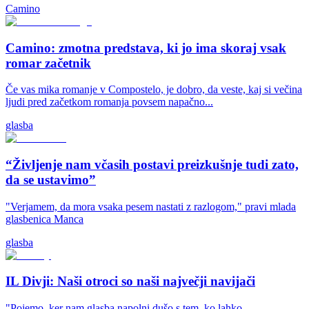
Camino
Camino: zmotna predstava, ki jo ima skoraj vsak
romar začetnik
Če vas mika romanje v Compostelo, je dobro, da veste, kaj si večina
ljudi pred začetkom romanja povsem napačno...
glasba
“Življenje nam včasih postavi preizkušnje tudi zato,
da se ustavimo”
"Verjamem, da mora vsaka pesem nastati z razlogom," pravi mlada
glasbenica Manca
glasba
IL Divji: Naši otroci so naši največji navijači
"Pojemo, ker nam glasba napolni dušo s tem, ko lahko