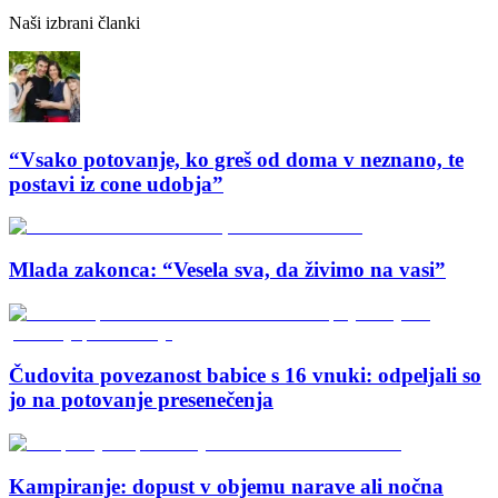
Naši izbrani članki
“Vsako potovanje, ko greš od doma v neznano, te
postavi iz cone udobja”
Mlada zakonca: “Vesela sva, da živimo na vasi”
Čudovita povezanost babice s 16 vnuki: odpeljali so
jo na potovanje presenečenja
Kampiranje: dopust v objemu narave ali nočna