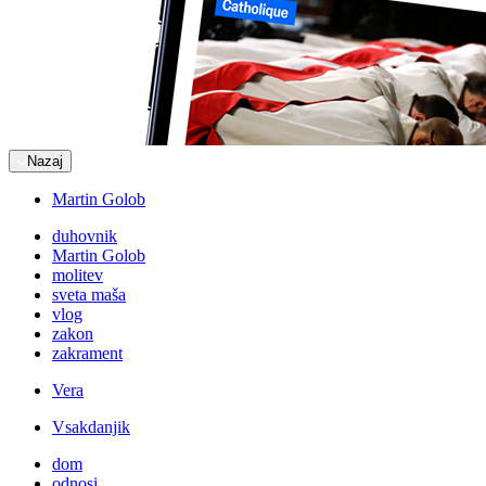
Nazaj
Martin Golob
duhovnik
Martin Golob
molitev
sveta maša
vlog
zakon
zakrament
Vera
Vsakdanjik
dom
odnosi