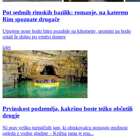
Pot sedmih rimskih bazilik: romanje, na katerem
Rim spoznate drugače
Utrujene noge bodo hitro pozabile na kilometre, spomini pa bodo
ostali še dolgo po vrnitvi domov
izlet
Prvinskost podzemlja, kakršno boste težko občutili
drugje
Ni prav veliko turističnih jam, ki obiskovalcu ponujajo možnost
ogleda z vodne gladine – Križna jama je ena...