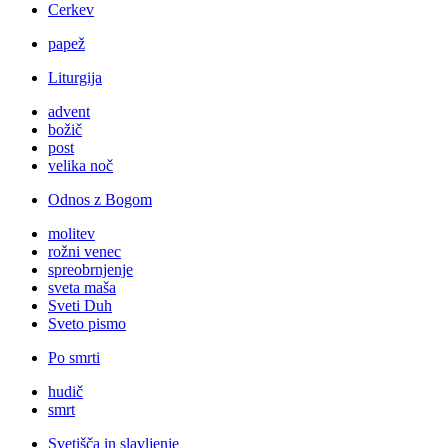
Cerkev
papež
Liturgija
advent
božič
post
velika noč
Odnos z Bogom
molitev
rožni venec
spreobrnjenje
sveta maša
Sveti Duh
Sveto pismo
Po smrti
hudič
smrt
Svetišča in slavljenje