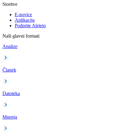
Storitve
E-novice
Aplikacija
Podprite Aleteio
Naši glavni formati
Analize
Članek
Datoteka
Mnenja