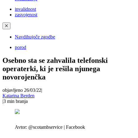
invalidnost
zasvojenost
✕
Navdihujoče zgodbe
porod
Osebno sta se zahvalila telefonski
operaterki, ki je rešila njunega
novorojenčka
objavljeno 26/03/22
|
Katarina Berden
|
3
min branja
Avtor:
@scotambservice | Facebook