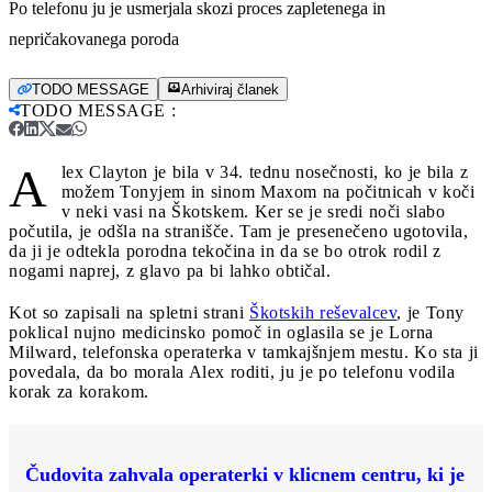
Po telefonu ju je usmerjala skozi proces zapletenega in
nepričakovanega poroda
TODO MESSAGE
Arhiviraj članek
TODO MESSAGE
:
A
lex Clayton je bila v 34. tednu nosečnosti, ko je bila z
možem Tonyjem in sinom Maxom na počitnicah v koči
v neki vasi na Škotskem. Ker se je sredi noči slabo
počutila, je odšla na stranišče. Tam je presenečeno ugotovila,
da ji je odtekla porodna tekočina in da se bo otrok rodil z
nogami naprej, z glavo pa bi lahko obtičal.
Kot so zapisali na spletni strani
Škotskih reševalcev
, je Tony
poklical nujno medicinsko pomoč in oglasila se je Lorna
Milward, telefonska operaterka v tamkajšnjem mestu. Ko sta ji
povedala, da bo morala Alex roditi, ju je po telefonu vodila
korak za korakom.
Čudovita zahvala operaterki v klicnem centru, ki je