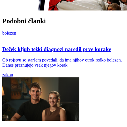
Podobni članki
bolezen
Deček kljub težki diagnozi naredil prve korake
Ob rojstvu so staršem povedali, da ima njihov otrok redko bolezen.
Danes praznujejo vsak njegov korak
zakon