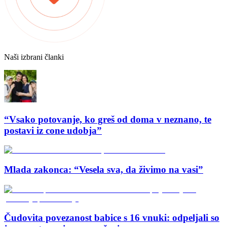
Naši izbrani članki
“Vsako potovanje, ko greš od doma v neznano, te
postavi iz cone udobja”
Mlada zakonca: “Vesela sva, da živimo na vasi”
Čudovita povezanost babice s 16 vnuki: odpeljali so