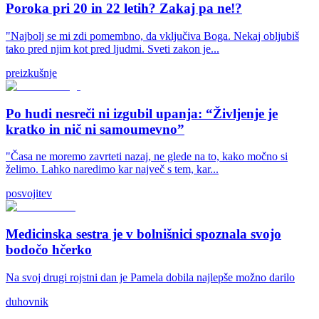
Poroka pri 20 in 22 letih? Zakaj pa ne!?
"Najbolj se mi zdi pomembno, da vključiva Boga. Nekaj obljubiš
tako pred njim kot pred ljudmi. Sveti zakon je...
preizkušnje
Po hudi nesreči ni izgubil upanja: “Življenje je
kratko in nič ni samoumevno”
"Časa ne moremo zavrteti nazaj, ne glede na to, kako močno si
želimo. Lahko naredimo kar največ s tem, kar...
posvojitev
Medicinska sestra je v bolnišnici spoznala svojo
bodočo hčerko
Na svoj drugi rojstni dan je Pamela dobila najlepše možno darilo
duhovnik