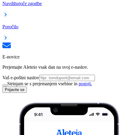
Navdihujoče zgodbe
Poročilo
E-novice
Prejemajte Aleteio vsak dan na svoj e-naslov.
Vaš e-poštni naslov
Strinjam se s prejemanjem vsebine in
pogoji.
Prijavite se