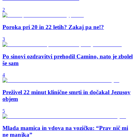
2
Poroka pri 20 in 22 letih? Zakaj pa ne!?
3
Po sinovi ozdravitvi prehodil Camino, nato je zbolel
še sam
4
Preživel 22 minut klinične smrti in dočakal Jezusov
objem
5
Mlada mamica in vdova na vozičku: “Prav nič mi
ne manjka”