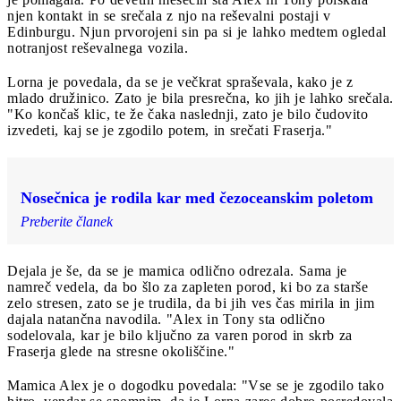
njen kontakt in se srečala z njo na reševalni postaji v
Edinburgu. Njun prvorojeni sin pa si je lahko medtem ogledal
notranjost reševalnega vozila.
Lorna je povedala, da se je večkrat spraševala, kako je z
mlado družinico. Zato je bila presrečna, ko jih je lahko srečala.
"Ko končaš klic, te že čaka naslednji, zato je bilo čudovito
izvedeti, kaj se je zgodilo potem, in srečati Fraserja."
Nosečnica je rodila kar med čezoceanskim poletom
Preberite članek
Dejala je še, da se je mamica odlično odrezala. Sama je
namreč vedela, da bo šlo za zapleten porod, ki bo za starše
zelo stresen, zato se je trudila, da bi jih ves čas mirila in jim
dajala natančna navodila. "Alex in Tony sta odlično
sodelovala, kar je bilo ključno za varen porod in skrb za
Fraserja glede na stresne okoliščine."
Mamica Alex je o dogodku povedala: "Vse se je zgodilo tako