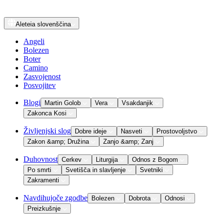
Aleteia
slovenščina
Angeli
Bolezen
Boter
Camino
Zasvojenost
Posvojitev
Blogi
Martin Golob
Vera
Vsakdanjik
Zakonca Kosi
Življenjski slog
Dobre ideje
Nasveti
Prostovoljstvo
Zakon &amp; Družina
Zanjo &amp; Zanj
Duhovnost
Cerkev
Liturgija
Odnos z Bogom
Po smrti
Svetišča in slavljenje
Svetniki
Zakramenti
Navdihujoče zgodbe
Bolezen
Dobrota
Odnosi
Preizkušnje