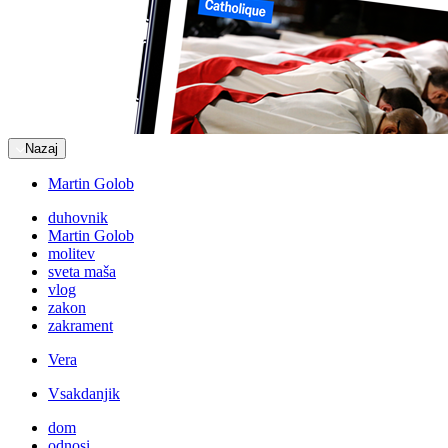
Nazaj
Martin Golob
duhovnik
Martin Golob
molitev
sveta maša
vlog
zakon
zakrament
Vera
Vsakdanjik
dom
odnosi