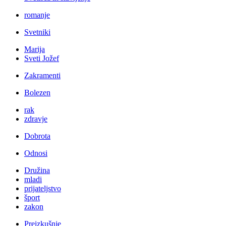
romanje
Svetniki
Marija
Sveti Jožef
Zakramenti
Bolezen
rak
zdravje
Dobrota
Odnosi
Družina
mladi
prijateljstvo
šport
zakon
Preizkušnje