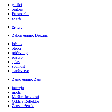
gasilci
oratorij
Prostosrčni
skavti
vzgoja
Zakon &amp; Družina
ločitev
otroci
pričevanje
rojstvo
splav
spolnost
starševstvo
Zanjo &amp; Zanj
intervju
moda
Moške skrivnosti
Oddaja Reflektor
Ženska ženski