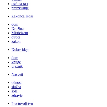
osebna rast
preizkušnje
Zakonca Kosi
dom
Družina
Misticizem
otroci
zakon
Dobre ideje
dom
knjige
praznik
Nasveti
odnosi
služba
šola
zdravje
Prostovoljstvo