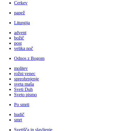
Cerkev
papež
Liturgija
advent
božič
post
velika noč
Odnos z Bogom
molitev
rožni venec
spreobrnjenje
sveta maša
Sveti Duh
Sveto pismo
Po smrti
hudič
smrt
Svetišča in slavljenje