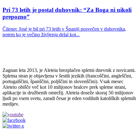
Pri 73 letih je postal duhovnik: “Za Boga ni nikoli
prepozno”
Čilenec José je bil pri 73 letih v Španiji posvečen v duhovnika,
potem ko je večino življenja delal kot...
Zagnan leta 2013, je Aleteia brezplačen spletni dnevnik z novicami.
Spletna stran je objavljena v šestih jezikih (francoščini, angleščini,
portugalščini, španščini, poljščini in slovenščini). Vsak mesec
Aleteio obišče več kot 10 milijonov bralcev prek spletne strani,
aplikacije in družbenih omrežij. Aleteia doseže skoraj 50 milijonov
ljudi po vsem svetu, zaradi česar je eden vodilnih katoliških spletnih
medijev.