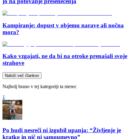
jo na potovanje presenečenja
Kampiranje: dopust v objemu narave ali nočna
mora?
Kako vzgajati, ne da bi na otroke prenašali svoje
strahove
Naloži več člankov
Najbolj brano v tej kategoriji ta mesec
1
Po hudi nesreči ni izgubil upanja: “Življenje je
kratko in nič ni samoumevno”