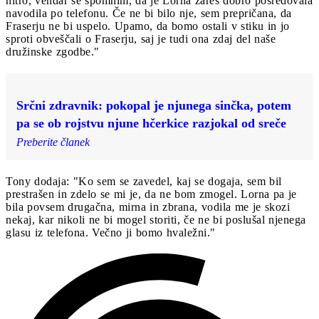
hitro, vendar se spomnim, da je Lorna zares dobro posredovala
navodila po telefonu. Če ne bi bilo nje, sem prepričana, da
Fraserju ne bi uspelo. Upamo, da bomo ostali v stiku in jo
sproti obveščali o Fraserju, saj je tudi ona zdaj del naše
družinske zgodbe."
Srčni zdravnik: pokopal je njunega sinčka, potem
pa se ob rojstvu njune hčerkice razjokal od sreče
Preberite članek
Tony dodaja: "Ko sem se zavedel, kaj se dogaja, sem bil
prestrašen in zdelo se mi je, da ne bom zmogel. Lorna pa je
bila povsem drugačna, mirna in zbrana, vodila me je skozi
nekaj, kar nikoli ne bi mogel storiti, če ne bi poslušal njenega
glasu iz telefona. Večno ji bomo hvaležni."