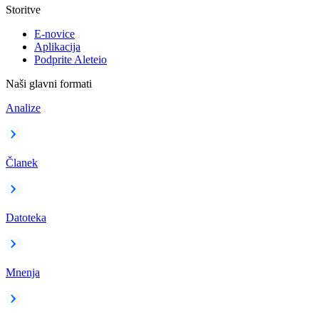
Storitve
E-novice
Aplikacija
Podprite Aleteio
Naši glavni formati
Analize
Članek
Datoteka
Mnenja