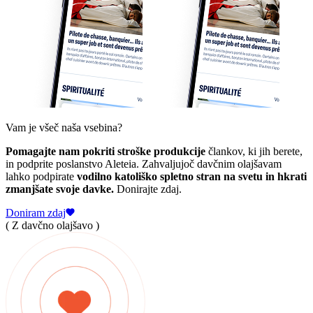
Vam je všeč naša vsebina?
Pomagajte nam pokriti stroške produkcije
člankov, ki jih berete,
in podprite poslanstvo Aleteia. Zahvaljujoč davčnim olajšavam
lahko podpirate
vodilno katoliško spletno stran na svetu in hkrati
zmanjšate svoje davke.
Donirajte zdaj.
Doniram zdaj
( Z davčno olajšavo )