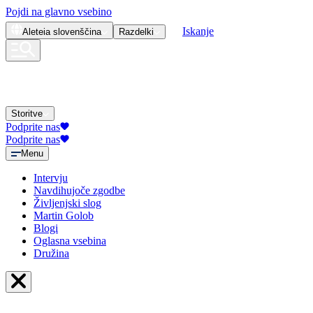
Pojdi na glavno vsebino
Iskanje
Aleteia
slovenščina
Razdelki
Storitve
Podprite nas
Podprite nas
Menu
Intervju
Navdihujoče zgodbe
Življenjski slog
Martin Golob
Blogi
Oglasna vsebina
Družina