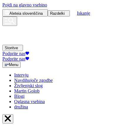
Pojdi na glavno vsebino
Iskanje
Aleteia
slovenščina
Razdelki
Storitve
Podprite nas
Podprite nas
Menu
Intervju
Navdihujoče zgodbe
Življenjski slog
Martin Golob
Blogi
Oglasna vsebina
družina