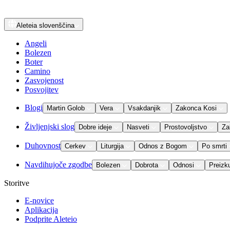
Aleteia
slovenščina
Angeli
Bolezen
Boter
Camino
Zasvojenost
Posvojitev
Blogi
Martin Golob
Vera
Vsakdanjik
Zakonca Kosi
Življenjski slog
Dobre ideje
Nasveti
Prostovoljstvo
Za
Duhovnost
Cerkev
Liturgija
Odnos z Bogom
Po smrti
Navdihujoče zgodbe
Bolezen
Dobrota
Odnosi
Preizk
Storitve
E-novice
Aplikacija
Podprite Aleteio