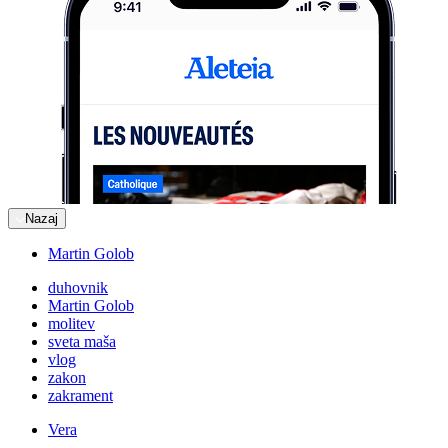
Nazaj
Martin Golob
duhovnik
Martin Golob
molitev
sveta maša
vlog
zakon
zakrament
Vera