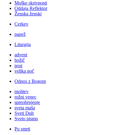
Moške skrivnosti
Oddaja Reflektor
Ženska ženski
Cerkev
papež
Liturgija
advent
božič
post
velika noč
Odnos z Bogom
molitev
rožni venec
spreobrnjenje
sveta maša
Sveti Duh
Sveto pismo
Po smrti