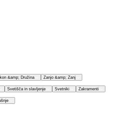
kon &amp; Družina
Zanjo &amp; Zanj
Svetišča in slavljenje
Svetniki
Zakramenti
ušnje