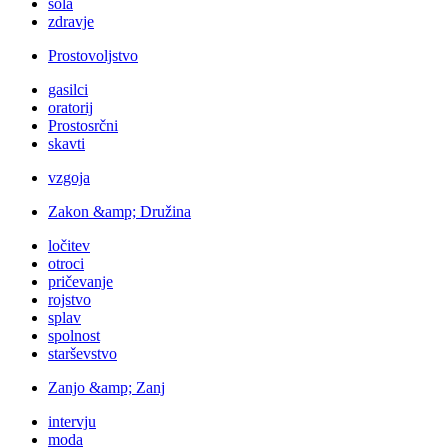
šola
zdravje
Prostovoljstvo
gasilci
oratorij
Prostosrčni
skavti
vzgoja
Zakon &amp; Družina
ločitev
otroci
pričevanje
rojstvo
splav
spolnost
starševstvo
Zanjo &amp; Zanj
intervju
moda