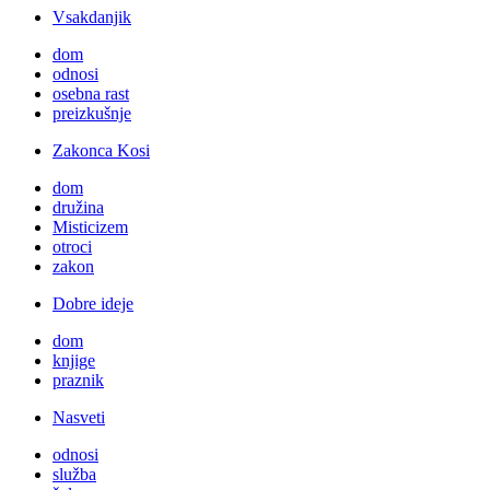
Vsakdanjik
dom
odnosi
osebna rast
preizkušnje
Zakonca Kosi
dom
družina
Misticizem
otroci
zakon
Dobre ideje
dom
knjige
praznik
Nasveti
odnosi
služba