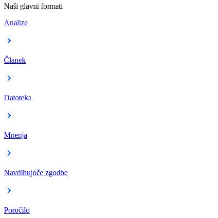
Naši glavni formati
Analize
Članek
Datoteka
Mnenja
Navdihujoče zgodbe
Poročilo