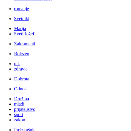
romanje
Svetniki
Marija
Sveti Jožef
Zakramenti
Bolezen
rak
zdravje
Dobrota
Odnosi
Družina
mladi
prijateljstvo
šport
zakon
Preizkušnje