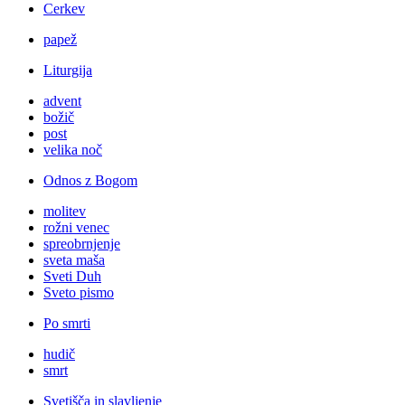
Cerkev
papež
Liturgija
advent
božič
post
velika noč
Odnos z Bogom
molitev
rožni venec
spreobrnjenje
sveta maša
Sveti Duh
Sveto pismo
Po smrti
hudič
smrt
Svetišča in slavljenje