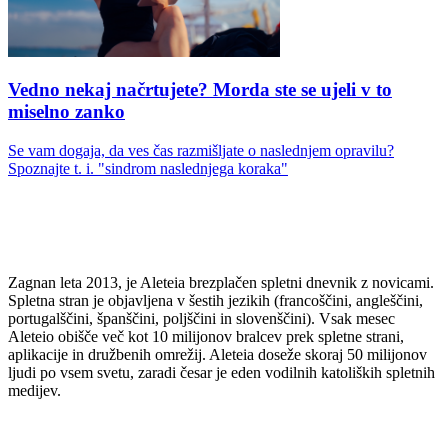
Vedno nekaj načrtujete? Morda ste se ujeli v to
miselno zanko
Se vam dogaja, da ves čas razmišljate o naslednjem opravilu?
Spoznajte t. i. "sindrom naslednjega koraka"
Zagnan leta 2013, je Aleteia brezplačen spletni dnevnik z novicami.
Spletna stran je objavljena v šestih jezikih (francoščini, angleščini,
portugalščini, španščini, poljščini in slovenščini). Vsak mesec
Aleteio obišče več kot 10 milijonov bralcev prek spletne strani,
aplikacije in družbenih omrežij. Aleteia doseže skoraj 50 milijonov
ljudi po vsem svetu, zaradi česar je eden vodilnih katoliških spletnih
medijev.