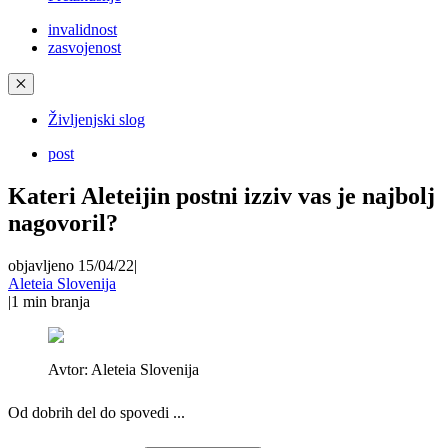
invalidnost
zasvojenost
✕
Življenjski slog
post
Kateri Aleteijin postni izziv vas je najbolj
nagovoril?
objavljeno 15/04/22
|
Aleteia Slovenija
|
1
min branja
Avtor:
Aleteia Slovenija
Od dobrih del do spovedi ...