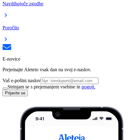
Navdihujoče zgodbe
Poročilo
E-novice
Prejemajte Aleteio vsak dan na svoj e-naslov.
Vaš e-poštni naslov
Strinjam se s prejemanjem vsebine in
pogoji.
Prijavite se