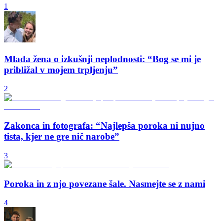
1
Mlada žena o izkušnji neplodnosti: “Bog se mi je
približal v mojem trpljenju”
2
Zakonca in fotografa: “Najlepša poroka ni nujno
tista, kjer ne gre nič narobe”
3
Poroka in z njo povezane šale. Nasmejte se z nami
4