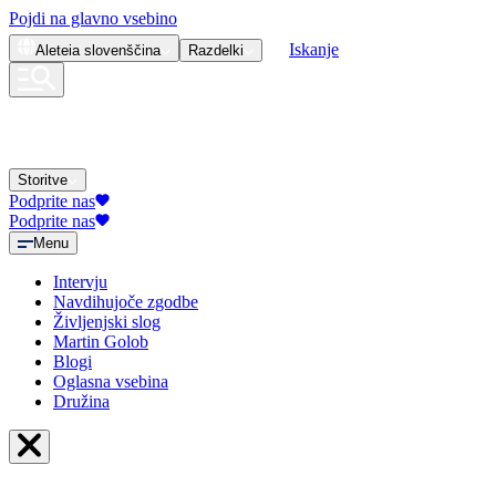
Pojdi na glavno vsebino
Iskanje
Aleteia
slovenščina
Razdelki
Storitve
Podprite nas
Podprite nas
Menu
Intervju
Navdihujoče zgodbe
Življenjski slog
Martin Golob
Blogi
Oglasna vsebina
Družina