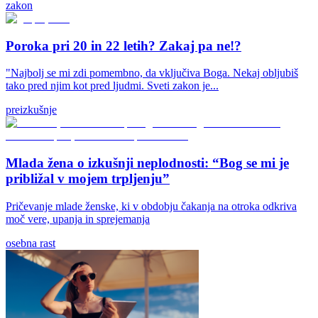
zakon
Poroka pri 20 in 22 letih? Zakaj pa ne!?
"Najbolj se mi zdi pomembno, da vključiva Boga. Nekaj obljubiš
tako pred njim kot pred ljudmi. Sveti zakon je...
preizkušnje
Mlada žena o izkušnji neplodnosti: “Bog se mi je
približal v mojem trpljenju”
Pričevanje mlade ženske, ki v obdobju čakanja na otroka odkriva
moč vere, upanja in sprejemanja
osebna rast