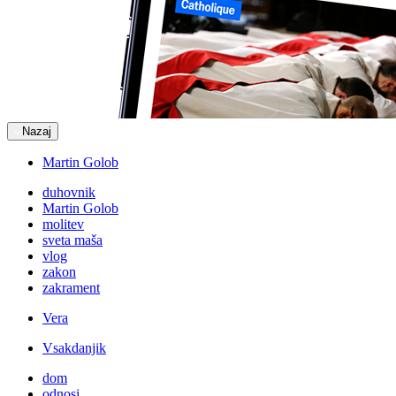
Nazaj
Martin Golob
duhovnik
Martin Golob
molitev
sveta maša
vlog
zakon
zakrament
Vera
Vsakdanjik
dom
odnosi