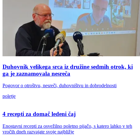
Duhovnik velikega srca iz družine sedmih otrok, ki
ga je zaznamovala nesreča
Pogovor o otroštvu, nesreči, duhovništvu in dobrodelnosti
poletje
4 recepti za domač ledeni čaj
Enostavni recepti za osvežilno poletno pijačo, s katero lahko v teh
vročih dneh razvajate svoje najbližje