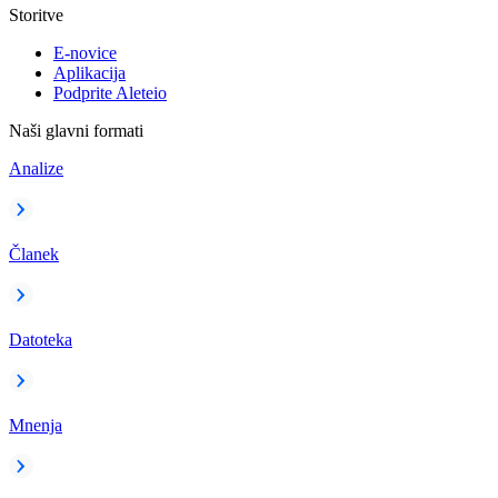
Storitve
E-novice
Aplikacija
Podprite Aleteio
Naši glavni formati
Analize
Članek
Datoteka
Mnenja