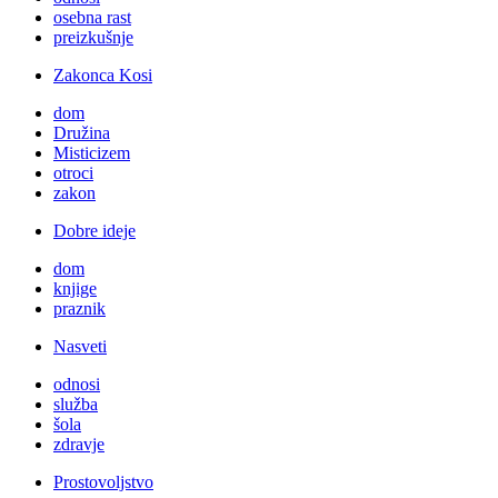
osebna rast
preizkušnje
Zakonca Kosi
dom
Družina
Misticizem
otroci
zakon
Dobre ideje
dom
knjige
praznik
Nasveti
odnosi
služba
šola
zdravje
Prostovoljstvo