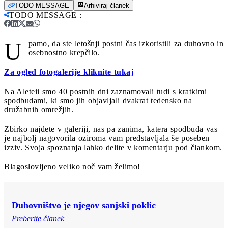
TODO MESSAGE
Arhiviraj članek
TODO MESSAGE
:
U
pamo, da ste letošnji postni čas izkoristili za duhovno in
osebnostno krepčilo.
Za ogled fotogalerije kliknite tukaj
Na Aleteii smo 40 postnih dni zaznamovali tudi s kratkimi
spodbudami, ki smo jih objavljali dvakrat tedensko na
družabnih omrežjih.
Zbirko najdete v galeriji, nas pa zanima, katera spodbuda vas
je najbolj nagovorila oziroma vam predstavljala še poseben
izziv. Svoja spoznanja lahko delite v komentarju pod člankom.
Blagoslovljeno veliko noč vam želimo!
Duhovništvo je njegov sanjski poklic
Preberite članek