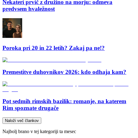
Nekateri prvič z družino na morju: odmeva
predvsem hvaležnost
Poroka pri 20 in 22 letih? Zakaj pa ne!?
Premestitve duhovnikov 2026: kdo odhaja kam?
Pot sedmih rimskih bazilik: romanje, na katerem
Rim spoznate drugače
Naloži več člankov
Najbolj brano v tej kategoriji ta mesec