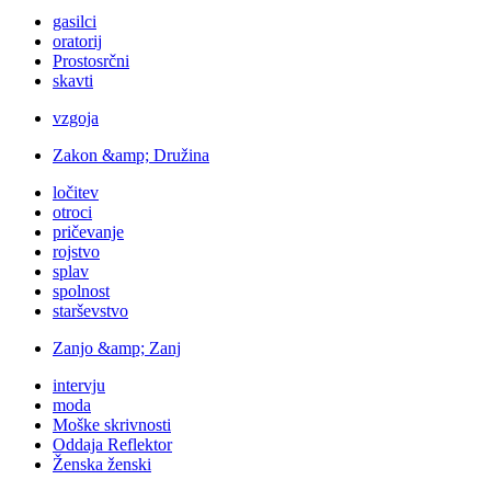
gasilci
oratorij
Prostosrčni
skavti
vzgoja
Zakon &amp; Družina
ločitev
otroci
pričevanje
rojstvo
splav
spolnost
starševstvo
Zanjo &amp; Zanj
intervju
moda
Moške skrivnosti
Oddaja Reflektor
Ženska ženski