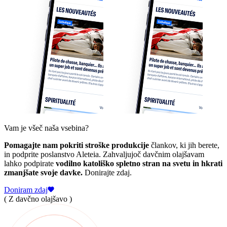
Vam je všeč naša vsebina?
Pomagajte nam pokriti stroške produkcije
člankov, ki jih berete,
in podprite poslanstvo Aleteia. Zahvaljujoč davčnim olajšavam
lahko podpirate
vodilno katoliško spletno stran na svetu in hkrati
zmanjšate svoje davke.
Donirajte zdaj.
Doniram zdaj
( Z davčno olajšavo )