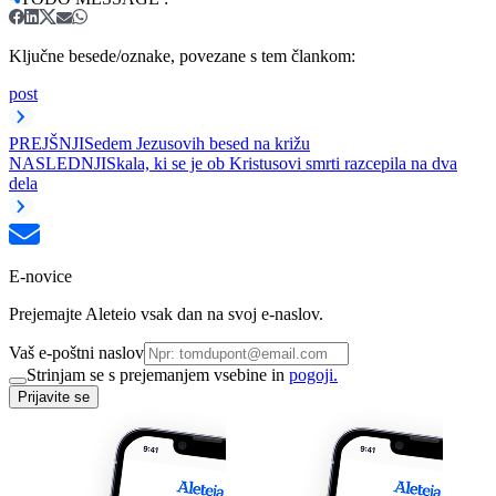
Ključne besede/oznake, povezane s tem člankom:
post
PREJŠNJI
Sedem Jezusovih besed na križu
NASLEDNJI
Skala, ki se je ob Kristusovi smrti razcepila na dva
dela
E-novice
Prejemajte Aleteio vsak dan na svoj e-naslov.
Vaš e-poštni naslov
Strinjam se s prejemanjem vsebine in
pogoji.
Prijavite se