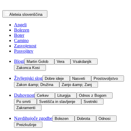
Aleteia
slovenščina
Angeli
Bolezen
Boter
Camino
Zasvojenost
Posvojitev
Blogi
Martin Golob
Vera
Vsakdanjik
Zakonca Kosi
Življenjski slog
Dobre ideje
Nasveti
Prostovoljstvo
Zakon &amp; Družina
Zanjo &amp; Zanj
Duhovnost
Cerkev
Liturgija
Odnos z Bogom
Po smrti
Svetišča in slavljenje
Svetniki
Zakramenti
Navdihujoče zgodbe
Bolezen
Dobrota
Odnosi
Preizkušnje