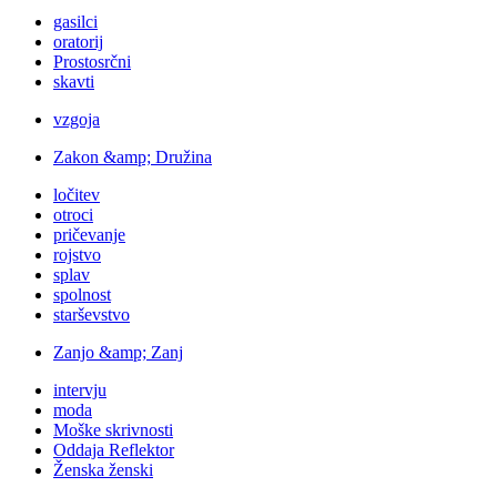
gasilci
oratorij
Prostosrčni
skavti
vzgoja
Zakon &amp; Družina
ločitev
otroci
pričevanje
rojstvo
splav
spolnost
starševstvo
Zanjo &amp; Zanj
intervju
moda
Moške skrivnosti
Oddaja Reflektor
Ženska ženski