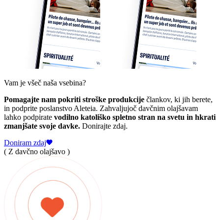
Vam je všeč naša vsebina?
Pomagajte nam pokriti stroške produkcije
člankov, ki jih berete,
in podprite poslanstvo Aleteia. Zahvaljujoč davčnim olajšavam
lahko podpirate
vodilno katoliško spletno stran na svetu in hkrati
zmanjšate svoje davke.
Donirajte zdaj.
Doniram zdaj
( Z davčno olajšavo )