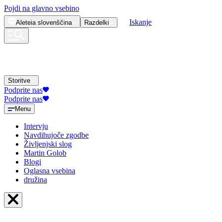
Pojdi na glavno vsebino
Iskanje
Aleteia
slovenščina
Razdelki
Storitve
Podprite nas
Podprite nas
Menu
Intervju
Navdihujoče zgodbe
Življenjski slog
Martin Golob
Blogi
Oglasna vsebina
družina