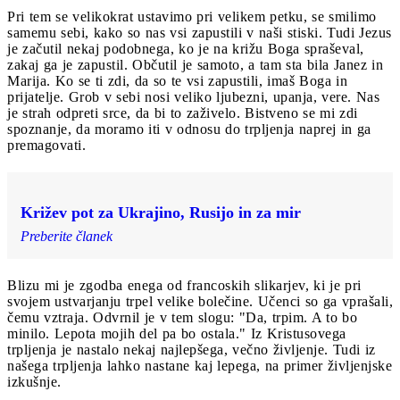
Pri tem se velikokrat ustavimo pri velikem petku, se smilimo
samemu sebi, kako so nas vsi zapustili v naši stiski. Tudi Jezus
je začutil nekaj podobnega, ko je na križu Boga spraševal,
zakaj ga je zapustil. Občutil je samoto, a tam sta bila Janez in
Marija. Ko se ti zdi, da so te vsi zapustili, imaš Boga in
prijatelje. Grob v sebi nosi veliko ljubezni, upanja, vere. Nas
je strah odpreti srce, da bi to zaživelo. Bistveno se mi zdi
spoznanje, da moramo iti v odnosu do trpljenja naprej in ga
premagovati.
Križev pot za Ukrajino, Rusijo in za mir
Preberite članek
Blizu mi je zgodba enega od francoskih slikarjev, ki je pri
svojem ustvarjanju trpel velike bolečine. Učenci so ga vprašali,
čemu vztraja. Odvrnil je v tem slogu: "Da, trpim. A to bo
minilo. Lepota mojih del pa bo ostala." Iz Kristusovega
trpljenja je nastalo nekaj najlepšega, večno življenje. Tudi iz
našega trpljenja lahko nastane kaj lepega, na primer življenjske
izkušnje.