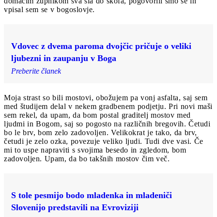
domačim župnikom sva šla do škofa, pogovorili smo se in
vpisal sem se v bogoslovje.
Vdovec z dvema paroma dvojčic pričuje o veliki
ljubezni in zaupanju v Boga
Preberite članek
Moja strast so bili mostovi, obožujem pa vonj asfalta, saj sem
med študijem delal v nekem gradbenem podjetju. Pri novi maši
sem rekel, da upam, da bom postal graditelj mostov med
ljudmi in Bogom, saj so pogosto na različnih bregovih. Četudi
bo le brv, bom zelo zadovoljen. Velikokrat je tako, da brv,
četudi je zelo ozka, povezuje veliko ljudi. Tudi dve vasi. Če
mi to uspe napraviti s svojima besedo in zgledom, bom
zadovoljen. Upam, da bo takšnih mostov čim več.
S tole pesmijo bodo mladenka in mladeniči
Slovenijo predstavili na Evroviziji