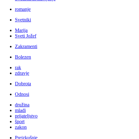
romanje
Svetniki
Marija
Sveti Jožef
Zakramenti
Bolezen
rak
zdravje
Dobrota
Odnosi
družina
mladi
prijateljstvo
šport
zakon
Preizkušnje