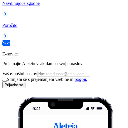
Navdihujoče zgodbe
Poročilo
E-novice
Prejemajte Aleteio vsak dan na svoj e-naslov.
Vaš e-poštni naslov
Strinjam se s prejemanjem vsebine in
pogoji.
Prijavite se