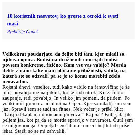
10 koristnih nasvetov, ko greste z otroki k sveti
maši
Preberite članek
Velikokrat poudarjate, da želite biti tam, kjer mladi so,
njihova opora. Bodisi na družbenih omrežjih bodisi
povsem konkretno, fizično. Kam vse vas vabijo? Morda
delite z nami kake manj običajne priložnosti, vabila, na
katera ste se odzvali, pa se je to komu morebiti zdelo
nenavadno.
Rojstni dnevi, veselice, tudi kako vabilo na fantovščino je že
bilo, povabijo me na piknik, ko se rodi otrok. Ko začutijo
zaupanje, radi povabijo. In veliko jim pomeni, da pridem. Po
veliki noči gremo z mladimi na Ciper. Kjer so mladi, tam sem
jaz. Spravil sem se tudi na fitnes. Nek večer je prišel klic:
"Gospod kaplan, mi nimamo prevoza." Kaj naj? Bolje, da jih
peljem jaz, kot pa da se morda spravijo v nevarnost. Čutil sem
se odgovornega. Odpeljal sem jih na koncert in jih tudi prišel
iskat. Starši so se mi zahvalili.