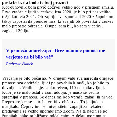
poskrbelo, da bodo te bolj prazne?
Kot duhovnik bom prvič doživel veliko noč v pristnem smislu.
Prvo vračanje ljudi v cerkev, leta 2020, je bilo pri nas veliko
težje kot leta 2021. Ob zaprtju sva spomladi 2020 z župnikom
takoj vzpostavila prenose maš, ki sva jih ob povratku v cerkev
malo preostro odrezala. Osupel sem bil, ko sem v cerkvi
zagledal 20 ljudi.
V primežu anoreksije: “Brez mamine pomoči me
verjetno ne bi bilo več”
Preberite članek
Vračanje je bilo počasno. V drugem valu sva naredila drugače:
prenose sva obdržala, ljudi pa povabila k maši, ko je bilo to
dovoljeno. Vrnilo se je, lahko rečem, 110 odstotkov ljudi.
Kdor je še malo ostal v coni udobja, je mašo še vedno
spremljal v prenosu. Še danes me kdo vpraša, zakaj jih ni več.
Preprosto: ker se je treba vrniti v občestvo. To je ljudem
manjkalo. Čeprav tudi v univerzitetni župniji za nekatera
predavanja še vedno uporabljamo Zoom. Na ta način se po
župnijah lahko približamo oddaljenim. A delati moramo na