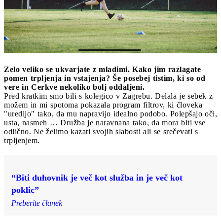
Zelo veliko se ukvarjate z mladimi. Kako jim razlagate
pomen trpljenja in vstajenja? Še posebej tistim, ki so od
vere in Cerkve nekoliko bolj oddaljeni.
Pred kratkim smo bili s kolegico v Zagrebu. Delala je sebek z
možem in mi spotoma pokazala program filtrov, ki človeka
"uredijo" tako, da mu napravijo idealno podobo. Polepšajo oči,
usta, nasmeh … Družba je naravnana tako, da mora biti vse
odlično. Ne želimo kazati svojih slabosti ali se srečevati s
trpljenjem.
“Biti duhovnik je več kot služba in je več kot
poklic”
Preberite članek