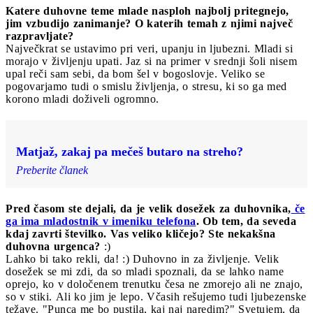
Katere duhovne teme mlade nasploh najbolj pritegnejo,
jim vzbudijo zanimanje? O katerih temah z njimi največ
razpravljate?
Največkrat se ustavimo pri veri, upanju in ljubezni. Mladi si
morajo v življenju upati. Jaz si na primer v srednji šoli nisem
upal reči sam sebi, da bom šel v bogoslovje. Veliko se
pogovarjamo tudi o smislu življenja, o stresu, ki so ga med
korono mladi doživeli ogromno.
Matjaž, zakaj pa mečeš butaro na streho?
Preberite članek
Pred časom ste dejali, da je velik dosežek za duhovnika,
če
ga ima mladostnik v imeniku telefona
. Ob tem, da seveda
kdaj zavrti številko. Vas veliko kličejo? Ste nekakšna
duhovna urgenca?
:)
Lahko bi tako rekli, da! :) Duhovno in za življenje. Velik
dosežek se mi zdi, da so mladi spoznali, da se lahko name
oprejo, ko v določenem trenutku česa ne zmorejo ali ne znajo,
so v stiki. Ali ko jim je lepo. Včasih rešujemo tudi ljubezenske
težave. "Punca me bo pustila, kaj naj naredim?" Svetujem, da