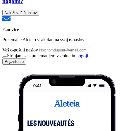
nogami?
Naloži več člankov
E-novice
Prejemajte Aleteio vsak dan na svoj e-naslov.
Vaš e-poštni naslov
Strinjam se s prejemanjem vsebine in
pogoji.
Prijavite se