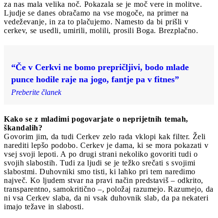
za nas mala velika noč. Pokazala se je moč vere in molitve.
Ljudje se danes obračamo na vse mogoče, na primer na
vedeževanje, in za to plačujemo. Namesto da bi prišli v
cerkev, se usedli, umirili, molili, prosili Boga. Brezplačno.
“Če v Cerkvi ne bomo prepričljivi, bodo mlade
punce hodile raje na jogo, fantje pa v fitnes”
Preberite članek
Kako se z mladimi pogovarjate o neprijetnih temah,
škandalih?
Govorim jim, da tudi Cerkev zelo rada vklopi kak filter. Želi
narediti lepšo podobo. Cerkev je dama, ki se mora pokazati v
vsej svoji lepoti. A po drugi strani nekoliko govoriti tudi o
svojih slabostih. Tudi za ljudi se je težko srečati s svojimi
slabostmi. Duhovniki smo tisti, ki lahko pri tem naredimo
največ. Ko ljudem stvar na pravi način predstaviš – odkrito,
transparentno, samokritično –, položaj razumejo. Razumejo, da
ni vsa Cerkev slaba, da ni vsak duhovnik slab, da pa nekateri
imajo težave in slabosti.