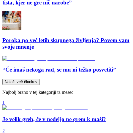
tista, kjer ne gre nič narobe”
Poroka po več letih skupnega življenja? Povem vam
svoje mnenje
“Če imaš nekoga rad, se mu ni težko posvetiti”
Naloži več člankov
Najbolj brano v tej kategoriji ta mesec
1
Je velik greh, če v nedeljo ne grem k maši?
2