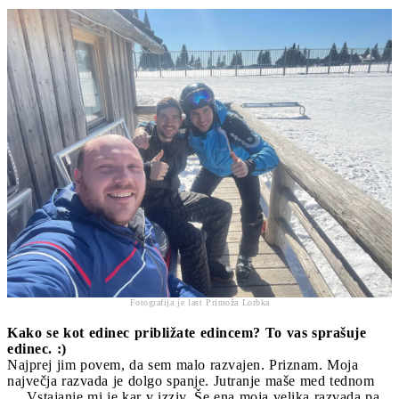
Fotografija je last Primoža Lorbka
Kako se kot edinec približate edincem? To vas sprašuje
edinec. :)
Najprej jim povem, da sem malo razvajen. Priznam. Moja
največja razvada je dolgo spanje. Jutranje maše med tednom
… Vstajanje mi je kar v izziv. Še ena moja velika razvada pa