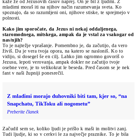
kaže že od Jezusovih časov naprej. On je bil z ljudmi. Z
mladimi moraš iti na njihov način razumevanja sveta. Ko
spoznajo, da so razumljeni oni, njihove stiske, te sprejmejo v
polnosti.
Kako jim sporočate, da Jezus ni nekaj oddaljenega,
staromodnega, mitskega, ampak da je vstal za vsakogar od
nas/njih?
To je najtežje vprašanje. Pomembno je, da začutijo, da vero
živiš. Da je vera tvoja opora, na katero se nasloniš. Ko to
vidijo, si dosegel še en cilj. Lahko jim ogromno govoriš o
Jezusu, lepoti verovanja, ampak dokler ne začutijo tvoje
osebne vere, je to velikokrat le beseda. Pred časom se je nek
fant v naši župniji ponesrečil.
Z mladimi morajo duhovniki biti tam, kjer so, “na
Snapchatu, TikToku ali nogometu”
Preberite članek
Začudil sem se, koliko ljudi je prišlo k maši in molitvi zanj.
Tudi ljudje, ki so v cerkvi le za največje praznike. To je bila