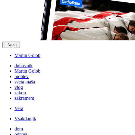
Nazaj
Martin Golob
duhovnik
Martin Golob
molitev
sveta maša
vlog
zakon
zakrament
Vera
Vsakdanjik
dom
odnosi