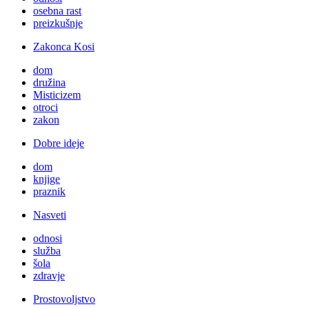
osebna rast
preizkušnje
Zakonca Kosi
dom
družina
Misticizem
otroci
zakon
Dobre ideje
dom
knjige
praznik
Nasveti
odnosi
služba
šola
zdravje
Prostovoljstvo