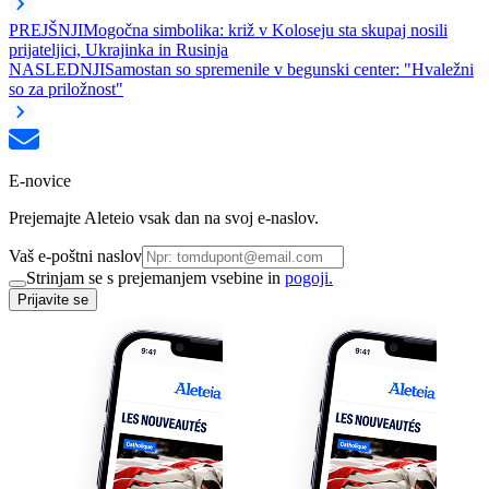
PREJŠNJI
Mogočna simbolika: križ v Koloseju sta skupaj nosili
prijateljici, Ukrajinka in Rusinja
NASLEDNJI
Samostan so spremenile v begunski center: "Hvaležni
so za priložnost"
E-novice
Prejemajte Aleteio vsak dan na svoj e-naslov.
Vaš e-poštni naslov
Strinjam se s prejemanjem vsebine in
pogoji.
Prijavite se