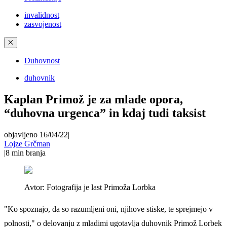
invalidnost
zasvojenost
✕
Duhovnost
duhovnik
Kaplan Primož je za mlade opora,
“duhovna urgenca” in kdaj tudi taksist
objavljeno 16/04/22
|
Lojze Grčman
|
8
min branja
Avtor:
Fotografija je last Primoža Lorbka
"Ko spoznajo, da so razumljeni oni, njihove stiske, te sprejmejo v
polnosti," o delovanju z mladimi ugotavlja duhovnik Primož Lorbek