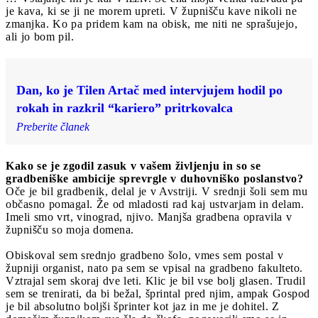
je kava, ki se ji ne morem upreti. V župnišču kave nikoli ne
zmanjka. Ko pa pridem kam na obisk, me niti ne sprašujejo,
ali jo bom pil.
Dan, ko je Tilen Artač med intervjujem hodil po
rokah in razkril “kariero” pritrkovalca
Preberite članek
Kako se je zgodil zasuk v vašem življenju in so se
gradbeniške ambicije sprevrgle v duhovniško poslanstvo?
Oče je bil gradbenik, delal je v Avstriji. V srednji šoli sem mu
občasno pomagal. Že od mladosti rad kaj ustvarjam in delam.
Imeli smo vrt, vinograd, njivo. Manjša gradbena opravila v
župnišču so moja domena.
Obiskoval sem srednjo gradbeno šolo, vmes sem postal v
župniji organist, nato pa sem se vpisal na gradbeno fakulteto.
Vztrajal sem skoraj dve leti. Klic je bil vse bolj glasen. Trudil
sem se trenirati, da bi bežal, šprintal pred njim, ampak Gospod
je bil absolutno boljši šprinter kot jaz in me je dohitel. Z