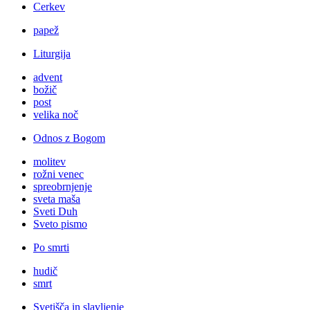
Cerkev
papež
Liturgija
advent
božič
post
velika noč
Odnos z Bogom
molitev
rožni venec
spreobrnjenje
sveta maša
Sveti Duh
Sveto pismo
Po smrti
hudič
smrt
Svetišča in slavljenje