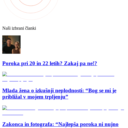
Naši izbrani članki
Poroka pri 20 in 22 letih? Zakaj pa ne!?
Mlada žena o izkušnji neplodnosti: “Bog se mi je
približal v mojem trpljenju”
Zakonca in fotografa: “Najlepša poroka ni nujno