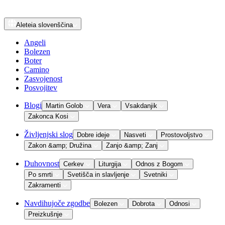
Aleteia
slovenščina
Angeli
Bolezen
Boter
Camino
Zasvojenost
Posvojitev
Blogi
Martin Golob
Vera
Vsakdanjik
Zakonca Kosi
Življenjski slog
Dobre ideje
Nasveti
Prostovoljstvo
Zakon &amp; Družina
Zanjo &amp; Zanj
Duhovnost
Cerkev
Liturgija
Odnos z Bogom
Po smrti
Svetišča in slavljenje
Svetniki
Zakramenti
Navdihujoče zgodbe
Bolezen
Dobrota
Odnosi
Preizkušnje