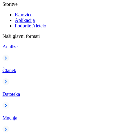
Storitve
E-novice
Aplikacija
Podprite Aleteio
Naši glavni formati
Analize
Članek
Datoteka
Mnenja