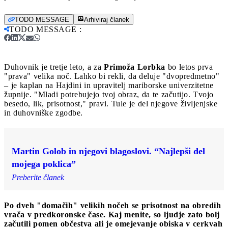
TODO MESSAGE
Arhiviraj članek
TODO MESSAGE
:
Duhovnik je tretje leto, a za
Primoža Lorbka
bo letos prva
"prava" velika noč. Lahko bi rekli, da deluje "dvopredmetno"
– je kaplan na Hajdini in upravitelj mariborske univerzitetne
župnije. "Mladi potrebujejo tvoj obraz, da te začutijo. Tvojo
besedo, lik, prisotnost," pravi. Tule je del njegove življenjske
in duhovniške zgodbe.
Martin Golob in njegovi blagoslovi. “Najlepši del
mojega poklica”
Preberite članek
Po dveh "domačih" velikih nočeh se prisotnost na obredih
vrača v predkoronske čase. Kaj menite, so ljudje zato bolj
začutili pomen občestva ali je omejevanje obiska v cerkvah