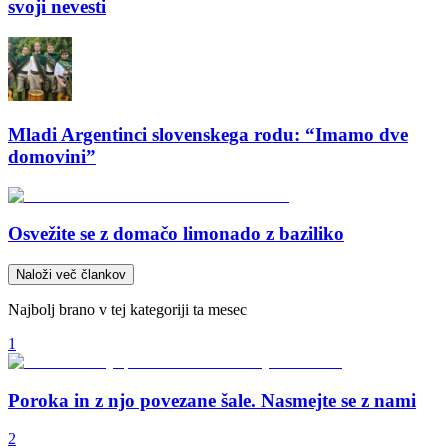
svoji nevesti
Mladi Argentinci slovenskega rodu: “Imamo dve
domovini”
Osvežite se z domačo limonado z baziliko
Naloži več člankov
Najbolj brano v tej kategoriji ta mesec
1
Poroka in z njo povezane šale. Nasmejte se z nami
2