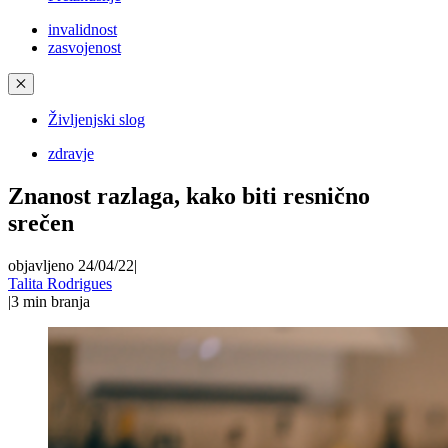
invalidnost
zasvojenost
✕
Življenjski slog
zdravje
Znanost razlaga, kako biti resnično
srečen
objavljeno 24/04/22
|
Talita Rodrigues
|
3
min branja