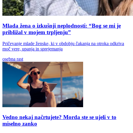
Mlada žena o izkušnji neplodnosti: “Bog se mi je
približal v mojem trpljenju”
Pričevanje mlade ženske, ki v obdobju čakanja na otroka odkriva
moč vere, upanja in sprejemanja
osebna rast
Vedno nekaj načrtujete? Morda ste se ujeli v to
miselno zanko