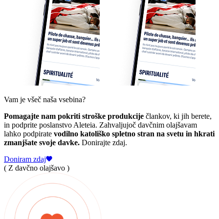
Vam je všeč naša vsebina?
Pomagajte nam pokriti stroške produkcije
člankov, ki jih berete,
in podprite poslanstvo Aleteia. Zahvaljujoč davčnim olajšavam
lahko podpirate
vodilno katoliško spletno stran na svetu in hkrati
zmanjšate svoje davke.
Donirajte zdaj.
Doniram zdaj
( Z davčno olajšavo )