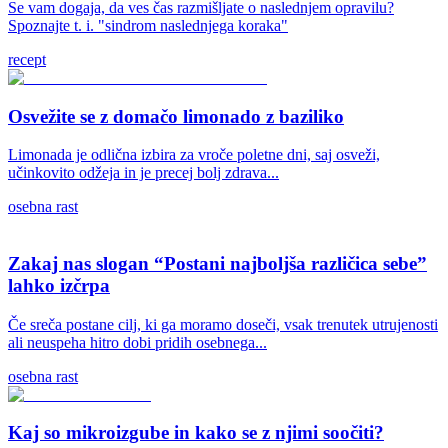
Se vam dogaja, da ves čas razmišljate o naslednjem opravilu?
Spoznajte t. i. "sindrom naslednjega koraka"
recept
Osvežite se z domačo limonado z baziliko
Limonada je odlična izbira za vroče poletne dni, saj osveži,
učinkovito odžeja in je precej bolj zdrava...
osebna rast
Zakaj nas slogan “Postani najboljša različica sebe”
lahko izčrpa
Če sreča postane cilj, ki ga moramo doseči, vsak trenutek utrujenosti
ali neuspeha hitro dobi pridih osebnega...
osebna rast
Kaj so mikroizgube in kako se z njimi soočiti?