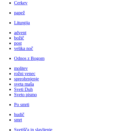
Cerkev
papež
Liturgija
advent
božič
post
velika noč
Odnos z Bogom
molitev
rožni venec
spreobrnjenje
sveta maša
Sveti Duh
Sveto pismo
Po smrti
hudič
smrt
Svetišča in slavljenje