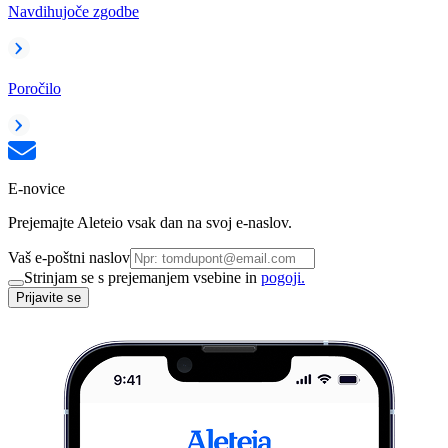
Navdihujoče zgodbe
Poročilo
E-novice
Prejemajte Aleteio vsak dan na svoj e-naslov.
Vaš e-poštni naslov
Strinjam se s prejemanjem vsebine in
pogoji.
Prijavite se