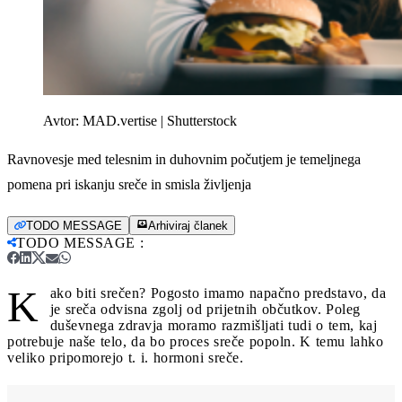
Avtor:
MAD.vertise | Shutterstock
Ravnovesje med telesnim in duhovnim počutjem je temeljnega
pomena pri iskanju sreče in smisla življenja
TODO MESSAGE
Arhiviraj članek
TODO MESSAGE
:
K
ako biti srečen? Pogosto imamo napačno predstavo, da
je sreča odvisna zgolj od prijetnih občutkov. Poleg
duševnega zdravja moramo razmišljati tudi o tem, kaj
potrebuje naše telo, da bo proces sreče popoln. K temu lahko
veliko pripomorejo t. i. hormoni sreče.