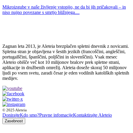
Mikroizgube v naše življenje vstopijo, ne da bi jih pričakovali – in
niso nujno povezane s smrtjo bližnjega....
Zagnan leta 2013, je Aleteia brezplačen spletni dnevnik z novicami.
Spletna stran je objavljena v šestih jezikih (francoščini, angleščini,
portugalščini, španščini, poljščini in slovenščini). Vsak mesec
Aleteio obišče več kot 10 milijonov bralcev prek spletne strani,
aplikacije in družbenih omrežij. Aleteia doseže skoraj 50 milijonov
ljudi po vsem svetu, zaradi česar je eden vodilnih katoliških spletnih
medijev.
© 2025 Aleteia
Donirajte
Kdo smo?
Pravne infomacije
Kontaktirajte Aleteio
Zasebnost