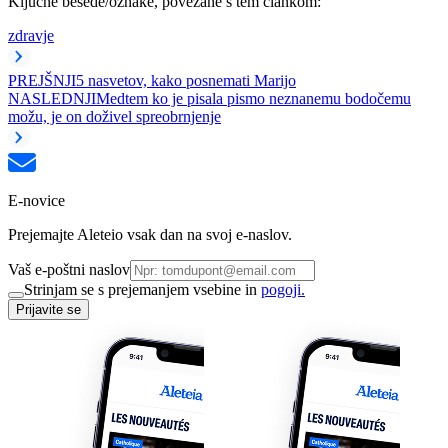
Ključne besede/oznake, povezane s tem člankom:
zdravje
PREJŠNJI
5 nasvetov, kako posnemati Marijo
NASLEDNJI
Medtem ko je pisala pismo neznanemu bodočemu
možu, je on doživel spreobrnjenje
E-novice
Prejemajte Aleteio vsak dan na svoj e-naslov.
Vaš e-poštni naslov
Strinjam se s prejemanjem vsebine in
pogoji.
Prijavite se