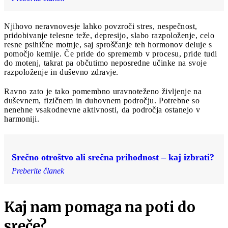
Njihovo neravnovesje lahko povzroči stres, nespečnost,
pridobivanje telesne teže, depresijo, slabo razpoloženje, celo
resne psihične motnje, saj sproščanje teh hormonov deluje s
pomočjo kemije. Če pride do sprememb v procesu, pride tudi
do motenj, takrat pa občutimo neposredne učinke na svoje
razpoloženje in duševno zdravje.
Ravno zato je tako pomembno uravnoteženo življenje na
duševnem, fizičnem in duhovnem področju. Potrebne so
nenehne vsakodnevne aktivnosti, da področja ostanejo v
harmoniji.
Srečno otroštvo ali srečna prihodnost – kaj izbrati?
Preberite članek
Kaj nam pomaga na poti do
sreče?