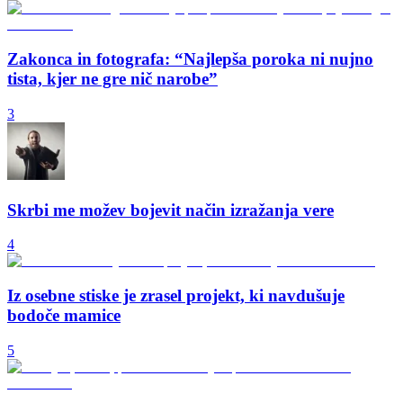
Zakonca in fotografa: “Najlepša poroka ni nujno
tista, kjer ne gre nič narobe”
3
Skrbi me možev bojevit način izražanja vere
4
Iz osebne stiske je zrasel projekt, ki navdušuje
bodoče mamice
5