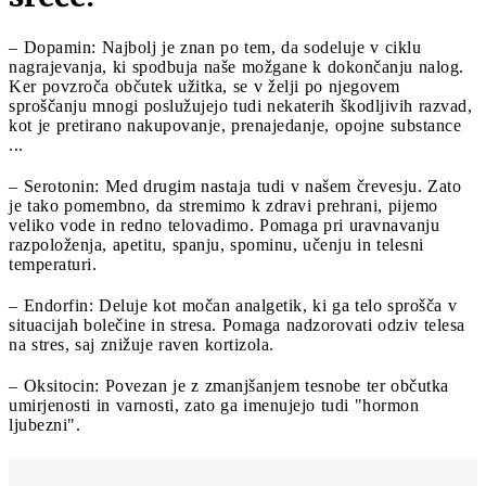
– Dopamin: Najbolj je znan po tem, da sodeluje v ciklu
nagrajevanja, ki spodbuja naše možgane k dokončanju nalog.
Ker povzroča občutek užitka, se v želji po njegovem
sproščanju mnogi poslužujejo tudi nekaterih škodljivih razvad,
kot je pretirano nakupovanje, prenajedanje, opojne substance
...
– Serotonin: Med drugim nastaja tudi v našem črevesju. Zato
je tako pomembno, da stremimo k zdravi prehrani, pijemo
veliko vode in redno telovadimo. Pomaga pri uravnavanju
razpoloženja, apetitu, spanju, spominu, učenju in telesni
temperaturi.
– Endorfin: Deluje kot močan analgetik, ki ga telo sprošča v
situacijah bolečine in stresa. Pomaga nadzorovati odziv telesa
na stres, saj znižuje raven kortizola.
– Oksitocin: Povezan je z zmanjšanjem tesnobe ter občutka
umirjenosti in varnosti, zato ga imenujejo tudi "hormon
ljubezni".