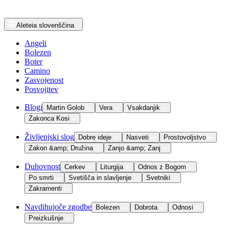
Aleteia
slovenščina
Angeli
Bolezen
Boter
Camino
Zasvojenost
Posvojitev
Blogi
Martin Golob
Vera
Vsakdanjik
Zakonca Kosi
Življenjski slog
Dobre ideje
Nasveti
Prostovoljstvo
Zakon &amp; Družina
Zanjo &amp; Zanj
Duhovnost
Cerkev
Liturgija
Odnos z Bogom
Po smrti
Svetišča in slavljenje
Svetniki
Zakramenti
Navdihujoče zgodbe
Bolezen
Dobrota
Odnosi
Preizkušnje