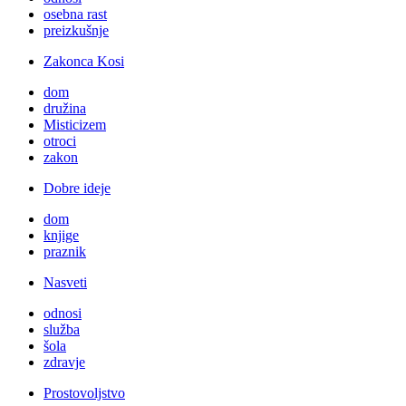
osebna rast
preizkušnje
Zakonca Kosi
dom
družina
Misticizem
otroci
zakon
Dobre ideje
dom
knjige
praznik
Nasveti
odnosi
služba
šola
zdravje
Prostovoljstvo