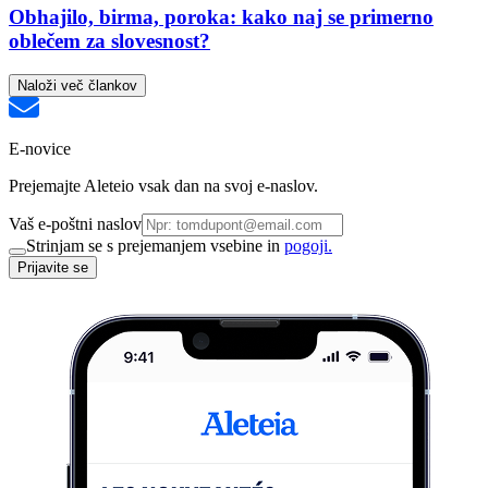
Obhajilo, birma, poroka: kako naj se primerno
oblečem za slovesnost?
Naloži več člankov
E-novice
Prejemajte Aleteio vsak dan na svoj e-naslov.
Vaš e-poštni naslov
Strinjam se s prejemanjem vsebine in
pogoji.
Prijavite se