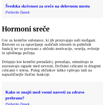
Švedska skrivnost za srečo na delovnem mestu
Preberite članek
Hormoni sreče
Gre za kemične substance, ki jih proizvajajo naši možgani.
Bistveni so za opravljanje različnih telesnih in psihičnih
funkcij ter so povezani z občutki motivacije, veselja, evforije
in splošnega počutja.
Delujejo kot kemični prenašalci, prenašajo, stimulirajo in
uravnavajo signale med nevroni, živčnimi celicami in drugimi
celicami v telesu. Poleg občutkov lahko vplivajo tudi na
najrazličnejše fizične funkcije.
Kako se znajti med vsemi nasveti za zdravo
prehrano?
Preberite članek