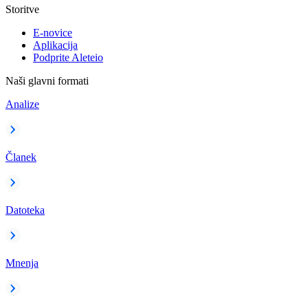
Storitve
E-novice
Aplikacija
Podprite Aleteio
Naši glavni formati
Analize
Članek
Datoteka
Mnenja