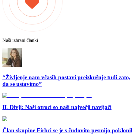
Naši izbrani članki
“Življenje nam včasih postavi preizkušnje tudi zato,
da se ustavimo”
IL Divji: Naši otroci so naši največji navijači
Član skupine Firbci se je s čudovito pesmijo poklonil