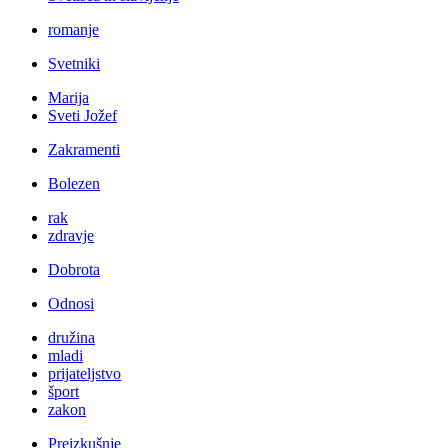
romanje
Svetniki
Marija
Sveti Jožef
Zakramenti
Bolezen
rak
zdravje
Dobrota
Odnosi
družina
mladi
prijateljstvo
šport
zakon
Preizkušnje