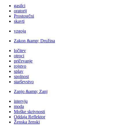
gasilci
oratorij
Prostosrčni
skavti
vzgoja
Zakon &amp; Družina
ločitev
otroci
pričevanje
rojstvo
splav
spolnost
starševstvo
Zanjo &amp; Zanj
intervju
moda
Moške skrivnosti
Oddaja Reflektor
Ženska ženski