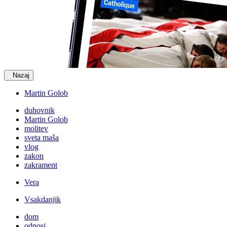
Nazaj
Martin Golob
duhovnik
Martin Golob
molitev
sveta maša
vlog
zakon
zakrament
Vera
Vsakdanjik
dom
odnosi