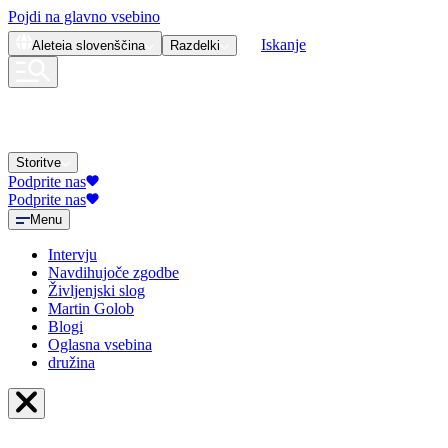
Pojdi na glavno vsebino
Iskanje
Aleteia
slovenščina
Razdelki
Storitve
Podprite nas
Podprite nas
Menu
Intervju
Navdihujoče zgodbe
Življenjski slog
Martin Golob
Blogi
Oglasna vsebina
družina