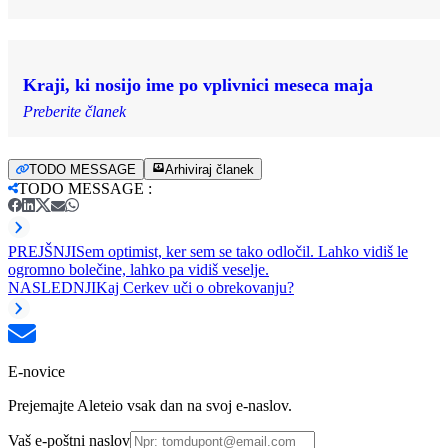
Kraji, ki nosijo ime po vplivnici meseca maja
Preberite članek
TODO MESSAGE
Arhiviraj članek
TODO MESSAGE
:
PREJŠNJI
Sem optimist, ker sem se tako odločil. Lahko vidiš le
ogromno bolečine, lahko pa vidiš veselje.
NASLEDNJI
Kaj Cerkev uči o obrekovanju?
E-novice
Prejemajte Aleteio vsak dan na svoj e-naslov.
Vaš e-poštni naslov