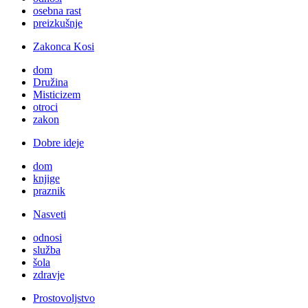
osebna rast
preizkušnje
Zakonca Kosi
dom
Družina
Misticizem
otroci
zakon
Dobre ideje
dom
knjige
praznik
Nasveti
odnosi
služba
šola
zdravje
Prostovoljstvo