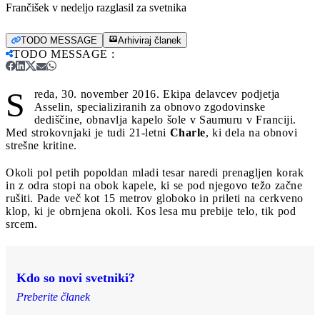
Frančišek v nedeljo razglasil za svetnika
TODO MESSAGE
Arhiviraj članek
TODO MESSAGE
:
S
reda, 30. november 2016. Ekipa delavcev podjetja
Asselin, specializiranih za obnovo zgodovinske
dediščine, obnavlja kapelo šole v Saumuru v Franciji.
Med strokovnjaki je tudi 21-letni
Charle
, ki dela na obnovi
strešne kritine.
Okoli pol petih popoldan mladi tesar naredi prenagljen korak
in z odra stopi na obok kapele, ki se pod njegovo težo začne
rušiti. Pade več kot 15 metrov globoko in prileti na cerkveno
klop, ki je obrnjena okoli. Kos lesa mu prebije telo, tik pod
srcem.
Kdo so novi svetniki?
Preberite članek