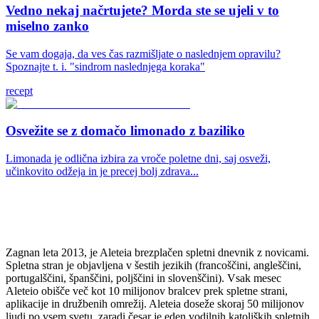
Vedno nekaj načrtujete? Morda ste se ujeli v to
miselno zanko
Se vam dogaja, da ves čas razmišljate o naslednjem opravilu?
Spoznajte t. i. "sindrom naslednjega koraka"
recept
Osvežite se z domačo limonado z baziliko
Limonada je odlična izbira za vroče poletne dni, saj osveži,
učinkovito odžeja in je precej bolj zdrava...
Zagnan leta 2013, je Aleteia brezplačen spletni dnevnik z novicami.
Spletna stran je objavljena v šestih jezikih (francoščini, angleščini,
portugalščini, španščini, poljščini in slovenščini). Vsak mesec
Aleteio obišče več kot 10 milijonov bralcev prek spletne strani,
aplikacije in družbenih omrežij. Aleteia doseže skoraj 50 milijonov
ljudi po vsem svetu, zaradi česar je eden vodilnih katoliških spletnih