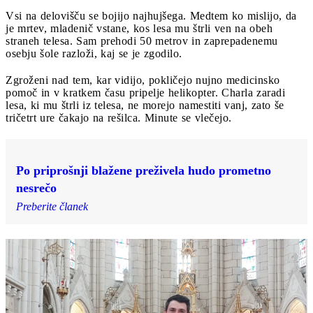
Vsi na delovišču se bojijo najhujšega. Medtem ko mislijo, da
je mrtev, mladenič vstane, kos lesa mu štrli ven na obeh
straneh telesa. Sam prehodi 50 metrov in zaprepadenemu
osebju šole razloži, kaj se je zgodilo.
Zgroženi nad tem, kar vidijo, pokličejo nujno medicinsko
pomoč in v kratkem času pripelje helikopter. Charla zaradi
lesa, ki mu štrli iz telesa, ne morejo namestiti vanj, zato še
tričetrt ure čakajo na rešilca. Minute se vlečejo.
Po priprošnji blažene preživela hudo prometno
nesrečo
Preberite članek