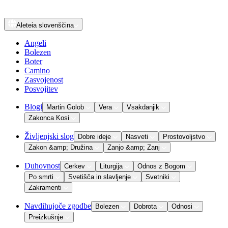
Aleteia
slovenščina
Angeli
Bolezen
Boter
Camino
Zasvojenost
Posvojitev
Blogi
Martin Golob
Vera
Vsakdanjik
Zakonca Kosi
Življenjski slog
Dobre ideje
Nasveti
Prostovoljstvo
Zakon &amp; Družina
Zanjo &amp; Zanj
Duhovnost
Cerkev
Liturgija
Odnos z Bogom
Po smrti
Svetišča in slavljenje
Svetniki
Zakramenti
Navdihujoče zgodbe
Bolezen
Dobrota
Odnosi
Preizkušnje