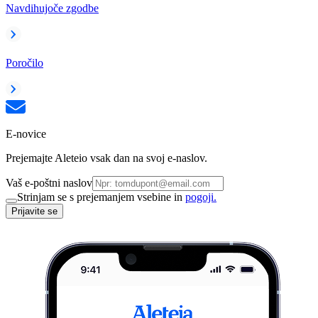
Navdihujoče zgodbe
Poročilo
E-novice
Prejemajte Aleteio vsak dan na svoj e-naslov.
Vaš e-poštni naslov
Strinjam se s prejemanjem vsebine in
pogoji.
Prijavite se