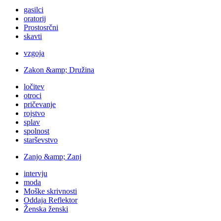
gasilci
oratorij
Prostosrčni
skavti
vzgoja
Zakon &amp; Družina
ločitev
otroci
pričevanje
rojstvo
splav
spolnost
starševstvo
Zanjo &amp; Zanj
intervju
moda
Moške skrivnosti
Oddaja Reflektor
Ženska ženski