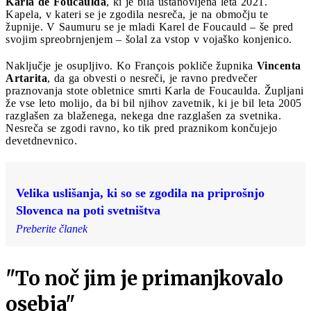
Karla de Foucaulda
, ki je bila ustanovljena leta 2021.
Kapela, v kateri se je zgodila nesreča, je na območju te
župnije. V Saumuru se je mladi Karel de Foucauld – še pred
svojim spreobrnjenjem – šolal za vstop v vojaško konjenico.
Naključje je osupljivo. Ko François pokliče župnika
Vincenta
Artarita
, da ga obvesti o nesreči, je ravno predvečer
praznovanja stote obletnice smrti Karla de Foucaulda. Župljani
že vse leto molijo, da bi bil njihov zavetnik, ki je bil leta 2005
razglašen za blaženega, nekega dne razglašen za svetnika.
Nesreča se zgodi ravno, ko tik pred praznikom končujejo
devetdnevnico.
Velika uslišanja, ki so se zgodila na priprošnjo
Slovenca na poti svetništva
Preberite članek
"To noč jim je primanjkovalo
osebja"