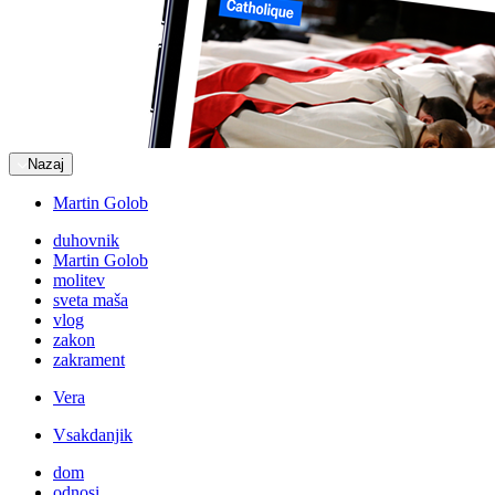
Nazaj
Martin Golob
duhovnik
Martin Golob
molitev
sveta maša
vlog
zakon
zakrament
Vera
Vsakdanjik
dom
odnosi