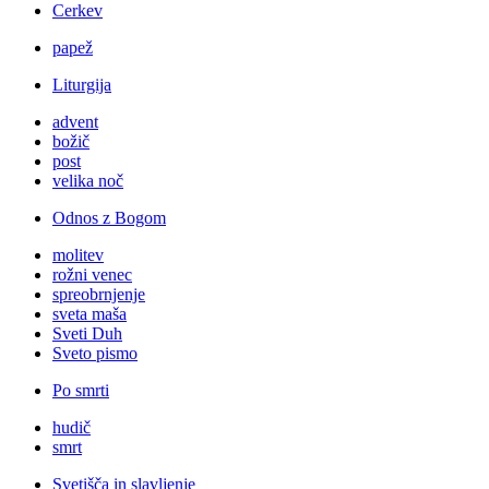
Cerkev
papež
Liturgija
advent
božič
post
velika noč
Odnos z Bogom
molitev
rožni venec
spreobrnjenje
sveta maša
Sveti Duh
Sveto pismo
Po smrti
hudič
smrt
Svetišča in slavljenje