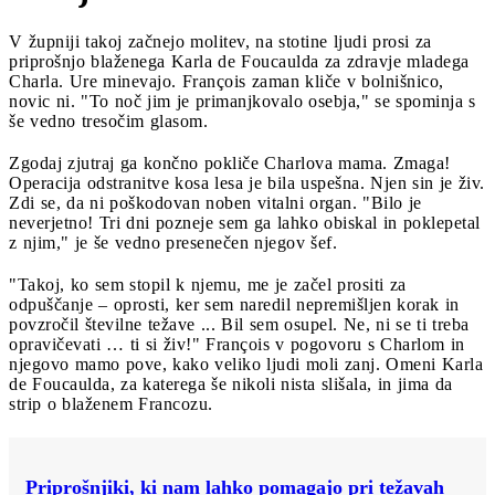
V župniji takoj začnejo molitev, na stotine ljudi prosi za
priprošnjo blaženega Karla de Foucaulda za zdravje mladega
Charla. Ure minevajo. François zaman kliče v bolnišnico,
novic ni. "To noč jim je primanjkovalo osebja," se spominja s
še vedno tresočim glasom.
Zgodaj zjutraj ga končno pokliče Charlova mama. Zmaga!
Operacija odstranitve kosa lesa je bila uspešna. Njen sin je živ.
Zdi se, da ni poškodovan noben vitalni organ. "Bilo je
neverjetno! Tri dni pozneje sem ga lahko obiskal in poklepetal
z njim," je še vedno presenečen njegov šef.
"Takoj, ko sem stopil k njemu, me je začel prositi za
odpuščanje – oprosti, ker sem naredil nepremišljen korak in
povzročil številne težave ... Bil sem osupel. Ne, ni se ti treba
opravičevati … ti si živ!" François v pogovoru s Charlom in
njegovo mamo pove, kako veliko ljudi moli zanj. Omeni Karla
de Foucaulda, za katerega še nikoli nista slišala, in jima da
strip o blaženem Francozu.
Priprošnjiki, ki nam lahko pomagajo pri težavah