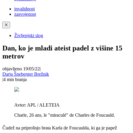
invalidnost
zasvojenost
✕
Življenjski slog
Dan, ko je mladi ateist padel z višine 15
metrov
objavljeno 19/05/22
|
Darja Šneberger Brežnik
|
4
min branja
Avtor:
APL / ALETEIA
Charle, 26 ans, le "miraculé" de Charles de Foucauld.
Čudež na priprošnjo brata Karla de Foucaulda, ki ga je papež