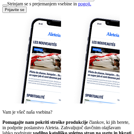
Strinjam se s prejemanjem vsebine in
pogoji.
Prijavite se
Vam je všeč naša vsebina?
Pomagajte nam pokriti stroške produkcije
člankov, ki jih berete,
in podprite poslanstvo Aleteia. Zahvaljujoč davčnim olajšavam
lahko podpirate
vodilno katoliško spletno stran na svetu in hkrati