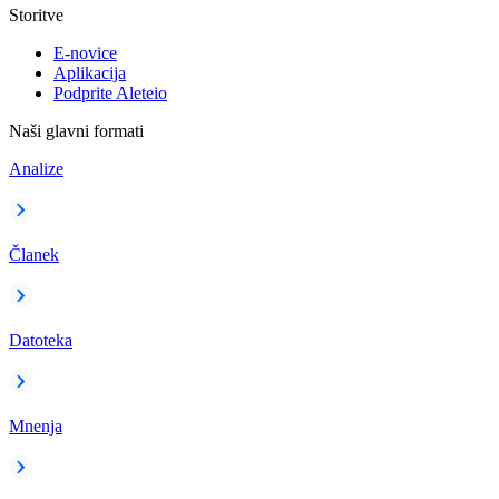
Storitve
E-novice
Aplikacija
Podprite Aleteio
Naši glavni formati
Analize
Članek
Datoteka
Mnenja