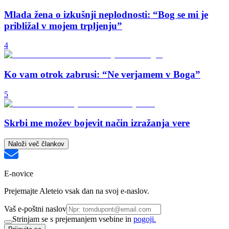
Mlada žena o izkušnji neplodnosti: “Bog se mi je
približal v mojem trpljenju”
4
Ko vam otrok zabrusi: “Ne verjamem v Boga”
5
Skrbi me možev bojevit način izražanja vere
Naloži več člankov
E-novice
Prejemajte Aleteio vsak dan na svoj e-naslov.
Vaš e-poštni naslov
Strinjam se s prejemanjem vsebine in
pogoji.