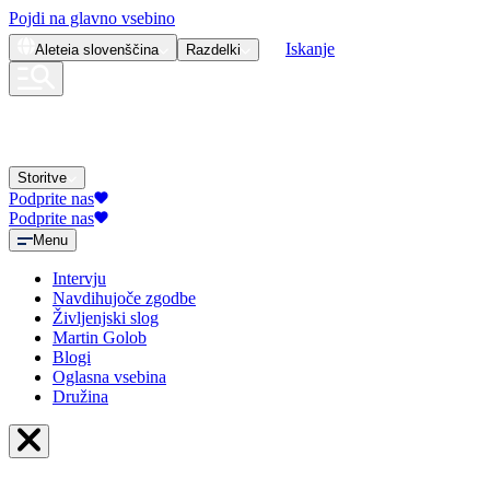
Pojdi na glavno vsebino
Iskanje
Aleteia
slovenščina
Razdelki
Storitve
Podprite nas
Podprite nas
Menu
Intervju
Navdihujoče zgodbe
Življenjski slog
Martin Golob
Blogi
Oglasna vsebina
Družina