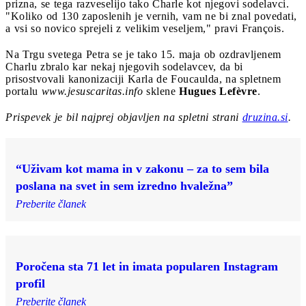
prizna, se tega razveselijo tako Charle kot njegovi sodelavci.
"Koliko od 130 zaposlenih je vernih, vam ne bi znal povedati,
a vsi so novico sprejeli z velikim veseljem," pravi François.
Na Trgu svetega Petra se je tako 15. maja ob ozdravljenem
Charlu zbralo kar nekaj njegovih sodelavcev, da bi
prisostvovali kanonizaciji Karla de Foucaulda, na spletnem
portalu
www.jesuscaritas.info
sklene
Hugues Lefèvre
.
Prispevek je bil najprej objavljen na spletni strani
druzina.si
.
“Uživam kot mama in v zakonu – za to sem bila
poslana na svet in sem izredno hvaležna”
Preberite članek
Poročena sta 71 let in imata popularen Instagram
profil
Preberite članek