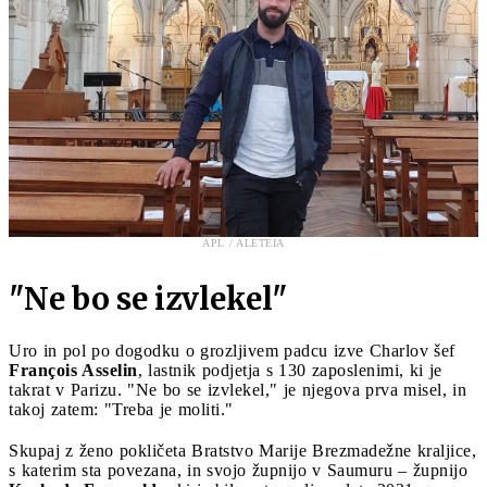
APL / ALETEIA
"Ne bo se izvlekel"
Uro in pol po dogodku o grozljivem padcu izve Charlov šef
François Asselin
, lastnik podjetja s 130 zaposlenimi, ki je
takrat v Parizu. "Ne bo se izvlekel," je njegova prva misel, in
takoj zatem: "Treba je moliti."
Skupaj z ženo pokličeta Bratstvo Marije Brezmadežne kraljice,
s katerim sta povezana, in svojo župnijo v Saumuru – župnijo