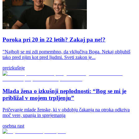
Poroka pri 20 in 22 letih? Zakaj pa ne!?
"Najbolj se mi zdi pomembno, da vključiva Boga. Nekaj obljubiš
tako pred njim kot pred ljudmi. Sveti zakon je...
preizkušnje
Mlada žena o izkušnji neplodnosti: “Bog se mi je
približal v mojem trpljenju”
Pričevanje mlade ženske, ki v obdobju čakanja na otroka odkriva
moč vere, upanja in sprejemanja
osebna rast