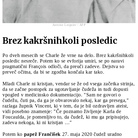
Antoine Lorgnier / AFP
Brez kakršnihkoli posledic
Po dveh mesecih se Charle že vrne na delo. Brez kakršnihkoli
posledic nesreče. Potem ko se evforija umiri, se po naravi
pragmatični François odloči, da preuči zadeve. Dejstva so
preveč očitna, da bi se zgodba končala kar tako.
Mladi Charle ni kristjan, vendar se že od vsega začetka strinja,
da se začne postopek za ugotavljanje čudeža in tudi dopusti
vpogled v medicinsko dokumentacijo. "Sam ne govori o
čudežu, čuti pa, da ga je obvarovalo nekaj, kar ga presega,"
razlaga župnik Vincent, ki v tem, da je bil ozdravljen ateist,
vidi posebno znamenje: "Če poznamo življenje Karla de
Foucaulda, je pomenljivo to, da čudež, ki mu ga pripisujejo,
zadeva nekoga, ki ni kristjan …"
Potem ko
papež Frančišek
27. maja 2020 čudež uradno