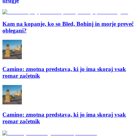
drugje
Kam na kopanje, ko so Bled, Bohinj in morje preveč
oblegani?
Camino: zmotna predstava, ki jo ima skoraj vsak
romar začetnik
Camino: zmotna predstava, ki jo ima skoraj vsak
romar začetnik