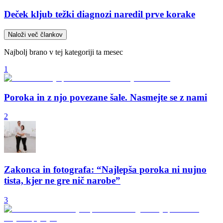
Deček kljub težki diagnozi naredil prve korake
Naloži več člankov
Najbolj brano v tej kategoriji ta mesec
1
Poroka in z njo povezane šale. Nasmejte se z nami
2
Zakonca in fotografa: “Najlepša poroka ni nujno
tista, kjer ne gre nič narobe”
3