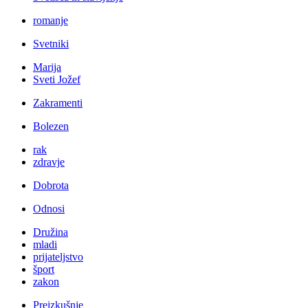
romanje
Svetniki
Marija
Sveti Jožef
Zakramenti
Bolezen
rak
zdravje
Dobrota
Odnosi
Družina
mladi
prijateljstvo
šport
zakon
Preizkušnje