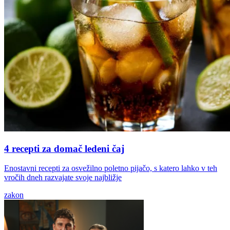
4 recepti za domač ledeni čaj
Enostavni recepti za osvežilno poletno pijačo, s katero lahko v teh
vročih dneh razvajate svoje najbližje
zakon