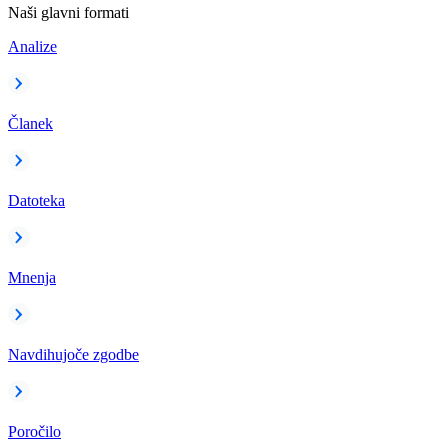
Naši glavni formati
Analize
Članek
Datoteka
Mnenja
Navdihujoče zgodbe
Poročilo