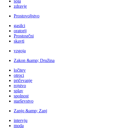
šola
zdravje
Prostovoljstvo
gasilci
oratorij
Prostosrčni
skavti
vzgoja
Zakon &amp; Družina
ločitev
otroci
pričevanje
rojstvo
splav
spolnost
starševstvo
Zanjo &amp; Zanj
intervju
moda