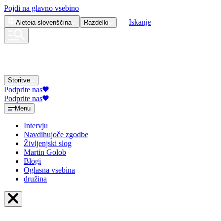
Pojdi na glavno vsebino
Iskanje
Aleteia
slovenščina
Razdelki
Storitve
Podprite nas
Podprite nas
Menu
Intervju
Navdihujoče zgodbe
Življenjski slog
Martin Golob
Blogi
Oglasna vsebina
družina