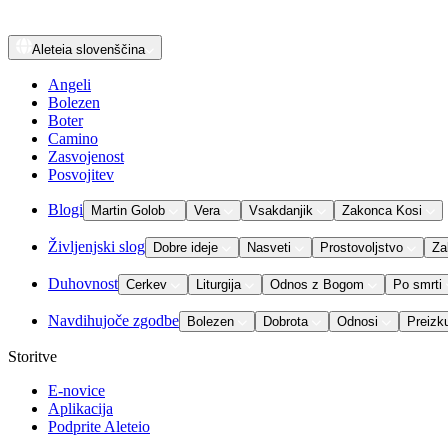
Aleteia
slovenščina
Angeli
Bolezen
Boter
Camino
Zasvojenost
Posvojitev
Blogi
Martin Golob
Vera
Vsakdanjik
Zakonca Kosi
Življenjski slog
Dobre ideje
Nasveti
Prostovoljstvo
Za
Duhovnost
Cerkev
Liturgija
Odnos z Bogom
Po smrti
Navdihujoče zgodbe
Bolezen
Dobrota
Odnosi
Preizk
Storitve
E-novice
Aplikacija
Podprite Aleteio