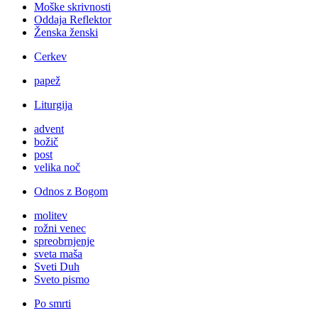
Moške skrivnosti
Oddaja Reflektor
Ženska ženski
Cerkev
papež
Liturgija
advent
božič
post
velika noč
Odnos z Bogom
molitev
rožni venec
spreobrnjenje
sveta maša
Sveti Duh
Sveto pismo
Po smrti