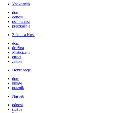
Vsakdanjik
dom
odnosi
osebna rast
preizkušnje
Zakonca Kosi
dom
družina
Misticizem
otroci
zakon
Dobre ideje
dom
knjige
praznik
Nasveti
odnosi
služba