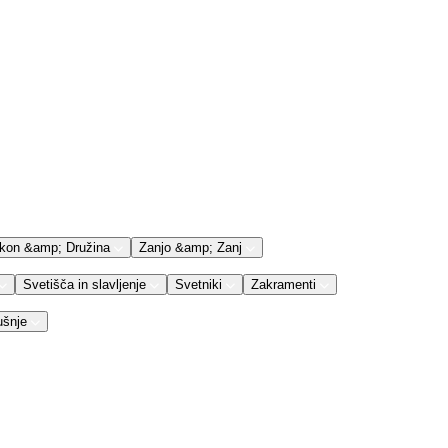
kon &amp; Družina
Zanjo &amp; Zanj
Svetišča in slavljenje
Svetniki
Zakramenti
ušnje