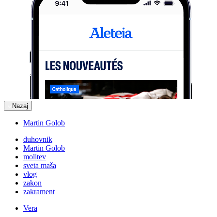
Nazaj
Martin Golob
duhovnik
Martin Golob
molitev
sveta maša
vlog
zakon
zakrament
Vera