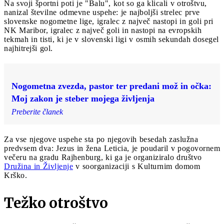
Na svoji športni poti je "Balu", kot so ga klicali v otroštvu,
nanizal številne odmevne uspehe: je najboljši strelec prve
slovenske nogometne lige, igralec z največ nastopi in goli pri
NK Maribor, igralec z največ goli in nastopi na evropskih
tekmah in tisti, ki je v slovenski ligi v osmih sekundah dosegel
najhitrejši gol.
Nogometna zvezda, pastor ter predani mož in očka:
Moj zakon je steber mojega življenja
Preberite članek
Za vse njegove uspehe sta po njegovih besedah zaslužna
predvsem dva: Jezus in žena Leticia, je poudaril v pogovornem
večeru na gradu Rajhenburg, ki ga je organiziralo društvo
Družina in Življenje
v soorganizaciji s Kulturnim domom
Krško.
Težko otroštvo