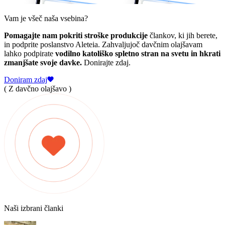
Vam je všeč naša vsebina?
Pomagajte nam pokriti stroške produkcije
člankov, ki jih berete,
in podprite poslanstvo Aleteia. Zahvaljujoč davčnim olajšavam
lahko podpirate
vodilno katoliško spletno stran na svetu in hkrati
zmanjšate svoje davke.
Donirajte zdaj.
Doniram zdaj
( Z davčno olajšavo )
Naši izbrani članki