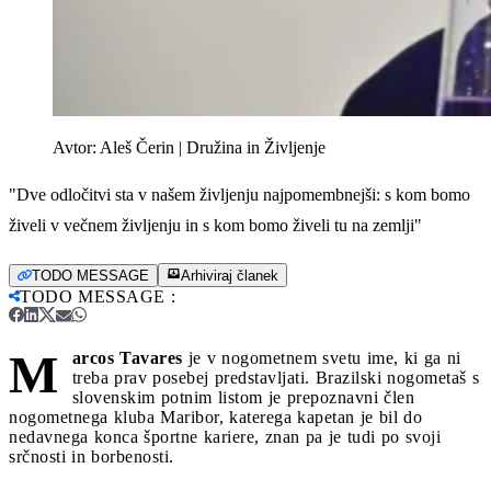
Avtor:
Aleš Čerin | Družina in Življenje
"Dve odločitvi sta v našem življenju najpomembnejši: s kom bomo
živeli v večnem življenju in s kom bomo živeli tu na zemlji"
TODO MESSAGE
Arhiviraj članek
TODO MESSAGE
:
M
arcos Tavares
je v nogometnem svetu ime, ki ga ni
treba prav posebej predstavljati. Brazilski nogometaš s
slovenskim potnim listom je prepoznavni člen
nogometnega kluba Maribor, katerega kapetan je bil do
nedavnega konca športne kariere, znan pa je tudi po svoji
srčnosti in borbenosti.