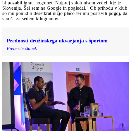
bi pozabil igrati nogomet. Najprej sploh nisem vedel, kje je
Slovenija. Šel sem na Google in pogledal." Ob prihodu v klub
so mu ponudili desetkrat nižjo plačo ter mu postavili pogoj, da
shujša za sedem kilogramov.
Prednosti družinskega ukvarjanja s športom
Preberite članek