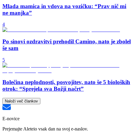
Mlada mamica in vdova na vozičku: “Prav nič mi
ne manjka”
4
Po sinovi ozdravitvi prehodil Camino, nato je zbolel
še sam
5
Bolečina neplodnosti, posvojitev, nato še 5 bioloških
otrok: “Sprejela sva Božji načrt”
Naloži več člankov
E-novice
Prejemajte Aleteio vsak dan na svoj e-naslov.