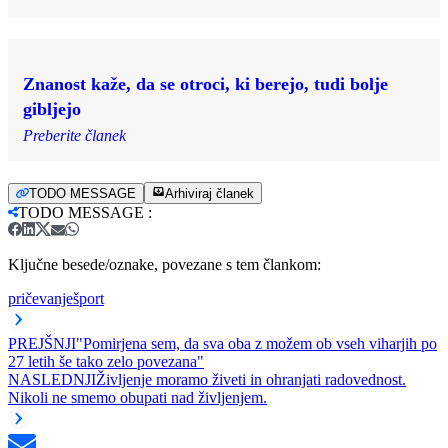
Znanost kaže, da se otroci, ki berejo, tudi bolje
gibljejo
Preberite članek
TODO MESSAGE
Arhiviraj članek
TODO MESSAGE
:
Ključne besede/oznake, povezane s tem člankom:
pričevanje
šport
PREJŠNJI
"Pomirjena sem, da sva oba z možem ob vseh viharjih po
27 letih še tako zelo povezana"
NASLEDNJI
Življenje moramo živeti in ohranjati radovednost.
Nikoli ne smemo obupati nad življenjem.