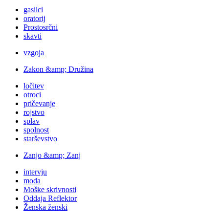
gasilci
oratorij
Prostosrčni
skavti
vzgoja
Zakon &amp; Družina
ločitev
otroci
pričevanje
rojstvo
splav
spolnost
starševstvo
Zanjo &amp; Zanj
intervju
moda
Moške skrivnosti
Oddaja Reflektor
Ženska ženski