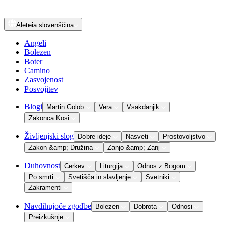
Aleteia
slovenščina
Angeli
Bolezen
Boter
Camino
Zasvojenost
Posvojitev
Blogi
Martin Golob
Vera
Vsakdanjik
Zakonca Kosi
Življenjski slog
Dobre ideje
Nasveti
Prostovoljstvo
Zakon &amp; Družina
Zanjo &amp; Zanj
Duhovnost
Cerkev
Liturgija
Odnos z Bogom
Po smrti
Svetišča in slavljenje
Svetniki
Zakramenti
Navdihujoče zgodbe
Bolezen
Dobrota
Odnosi
Preizkušnje