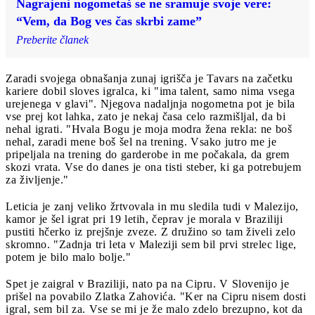
Nagrajeni nogometaš se ne sramuje svoje vere:
“Vem, da Bog ves čas skrbi zame”
Preberite članek
Zaradi svojega obnašanja zunaj igrišča je Tavars na začetku
kariere dobil sloves igralca, ki "ima talent, samo nima vsega
urejenega v glavi". Njegova nadaljnja nogometna pot je bila
vse prej kot lahka, zato je nekaj časa celo razmišljal, da bi
nehal igrati. "Hvala Bogu je moja modra žena rekla: ne boš
nehal, zaradi mene boš šel na trening. Vsako jutro me je
pripeljala na trening do garderobe in me počakala, da grem
skozi vrata. Vse do danes je ona tisti steber, ki ga potrebujem
za življenje."
Leticia je zanj veliko žrtvovala in mu sledila tudi v Malezijo,
kamor je šel igrat pri 19 letih, čeprav je morala v Braziliji
pustiti hčerko iz prejšnje zveze. Z družino so tam živeli zelo
skromno. "Zadnja tri leta v Maleziji sem bil prvi strelec lige,
potem je bilo malo bolje."
Spet je zaigral v Braziliji, nato pa na Cipru. V Slovenijo je
prišel na povabilo Zlatka Zahovića. "Ker na Cipru nisem dosti
igral, sem bil za. Vse se mi je že malo zdelo brezupno, kot da