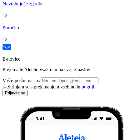
Navdihujoče zgodbe
Poročilo
E-novice
Prejemajte Aleteio vsak dan na svoj e-naslov.
Vaš e-poštni naslov
Strinjam se s prejemanjem vsebine in
pogoji.
Prijavite se