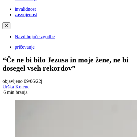
invalidnost
zasvojenost
✕
Navdihujoče zgodbe
pričevanje
“Če ne bi bilo Jezusa in moje žene, ne bi
dosegel vseh rekordov”
objavljeno 09/06/22
|
Urška Kolenc
|
6
min branja