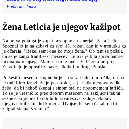
Preberite članek
Žena Leticia je njegov kažipot
Na prava pota ga je zopet postopoma usmerjala žena Leticia.
Spoznal jo je na zabavi za svoj 18. rojstni dan in v trenutku ga
je očarala. "Rekel sem: ona bo moja žena." Ob tem se pošali,
da se je zanjo trudil šest mesecev. Leticia je bila sprva namreč
imuna na mlajšega Marcosa in je imela že hčerko od prej.
Zaradi nje je opustil zabave, alkohol in druge ženske.
Po šestih mesecih skupne hoje sta se z Leticio poročila, on pa
je tudi hitro izrazil željo po otroku, saj je bila njegova velika
želja, da bi nekoč skupaj s sinom stal na nogometnem igrišču.
To se je uresničilo pred dobrim mesecem na zaključni tekmi
sezone, ki je bila hkrati tudi Tavaresova zadnja tekma v
njegovi profesionalni karieri. "Dvajset let sem čakal, da bi
zaigral skupaj s sinom."