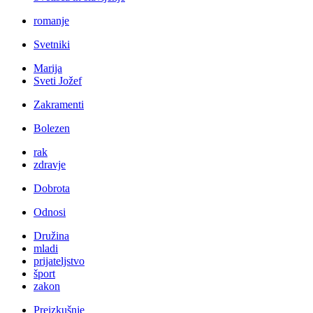
romanje
Svetniki
Marija
Sveti Jožef
Zakramenti
Bolezen
rak
zdravje
Dobrota
Odnosi
Družina
mladi
prijateljstvo
šport
zakon
Preizkušnje