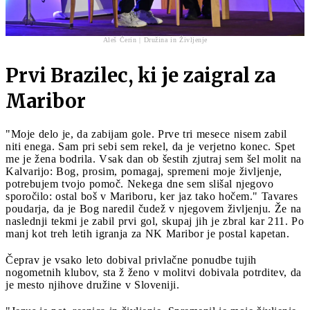
Aleš Čerin | Družina in Življenje
Prvi Brazilec, ki je zaigral za
Maribor
"Moje delo je, da zabijam gole. Prve tri mesece nisem zabil
niti enega. Sam pri sebi sem rekel, da je verjetno konec. Spet
me je žena bodrila. Vsak dan ob šestih zjutraj sem šel molit na
Kalvarijo: Bog, prosim, pomagaj, spremeni moje življenje,
potrebujem tvojo pomoč. Nekega dne sem slišal njegovo
sporočilo: ostal boš v Mariboru, ker jaz tako hočem." Tavares
poudarja, da je Bog naredil čudež v njegovem življenju. Že na
naslednji tekmi je zabil prvi gol, skupaj jih je zbral kar 211. Po
manj kot treh letih igranja za NK Maribor je postal kapetan.
Čeprav je vsako leto dobival privlačne ponudbe tujih
nogometnih klubov, sta ž ženo v molitvi dobivala potrditev, da
je mesto njihove družine v Sloveniji.