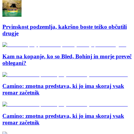
Prvinskost podzemlja, kakršno boste težko občutili
drugje
Kam na kopanje, ko so Bled, Bohinj in morje preveč
oblegani?
Camino: zmotna predstava, ki jo ima skoraj vsak
romar začetnik
Camino: zmotna predstava, ki jo ima skoraj vsak
romar začetnik