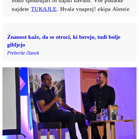
bodo spodbujali in dajali navdih. Vse podatke 
najdete 
TUKAJLE
. Hvala vnaprej! ekipa Aleteie
Znanost kaže, da se otroci, ki berejo, tudi bolje
gibljejo
Preberite članek