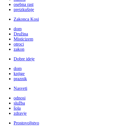
osebna rast
preizkušnje
Zakonca Kosi
dom
Družina
Misticizem
otroci
zakon
Dobre ideje
dom
knjige
praznik
Nasveti
odnosi
služba
šola
zdravje
Prostovoljstvo