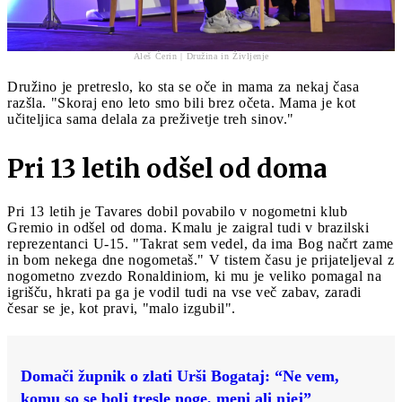
Aleš Čerin | Družina in Življenje
Družino je pretreslo, ko sta se oče in mama za nekaj časa
razšla. "Skoraj eno leto smo bili brez očeta. Mama je kot
učiteljica sama delala za preživetje treh sinov."
Pri 13 letih odšel od doma
Pri 13 letih je Tavares dobil povabilo v nogometni klub
Gremio in odšel od doma. Kmalu je zaigral tudi v brazilski
reprezentanci U-15. "Takrat sem vedel, da ima Bog načrt zame
in bom nekega dne nogometaš." V tistem času je prijateljeval z
nogometno zvezdo Ronaldiniom, ki mu je veliko pomagal na
igrišču, hkrati pa ga je vodil tudi na vse več zabav, zaradi
česar se je, kot pravi, "malo izgubil".
Domači župnik o zlati Urši Bogataj: “Ne vem,
komu so se bolj tresle noge, meni ali njej”