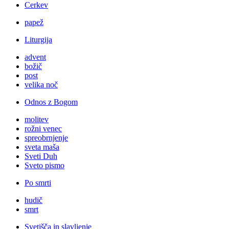
Cerkev
papež
Liturgija
advent
božič
post
velika noč
Odnos z Bogom
molitev
rožni venec
spreobrnjenje
sveta maša
Sveti Duh
Sveto pismo
Po smrti
hudič
smrt
Svetišča in slavljenje