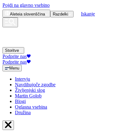
Pojdi na glavno vsebino
Iskanje
Aleteia
slovenščina
Razdelki
Storitve
Podprite nas
Podprite nas
Menu
Intervju
Navdihujoče zgodbe
Življenjski slog
Martin Golob
Blogi
Oglasna vsebina
Družina