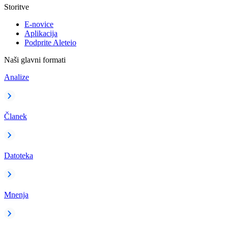
Storitve
E-novice
Aplikacija
Podprite Aleteio
Naši glavni formati
Analize
Članek
Datoteka
Mnenja