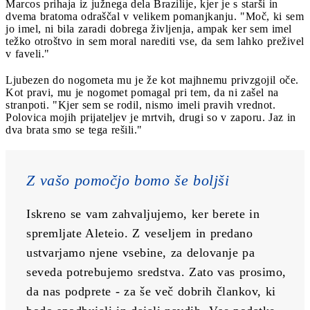
Marcos prihaja iz južnega dela Brazilije, kjer je s starši in
dvema bratoma odraščal v velikem pomanjkanju. "Moč, ki sem
jo imel, ni bila zaradi dobrega življenja, ampak ker sem imel
težko otroštvo in sem moral narediti vse, da sem lahko preživel
v faveli."
Ljubezen do nogometa mu je že kot majhnemu privzgojil oče.
Kot pravi, mu je nogomet pomagal pri tem, da ni zašel na
stranpoti. "Kjer sem se rodil, nismo imeli pravih vrednot.
Polovica mojih prijateljev je mrtvih, drugi so v zaporu. Jaz in
dva brata smo se tega rešili."
Z vašo pomočjo bomo še boljši
Iskreno se vam zahvaljujemo, ker berete in 
spremljate Aleteio. Z veseljem in predano 
ustvarjamo njene vsebine, za delovanje pa 
seveda potrebujemo sredstva. Zato vas prosimo, 
da nas podprete - za še več dobrih člankov, ki 