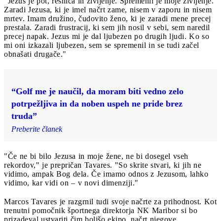
"Jezus je pot, resnica in življenje. Spremenil je moje življenje.
Zaradi Jezusa, ki je imel načrt zame, nisem v zaporu in nisem
mrtev. Imam družino, čudovito ženo, ki je zaradi mene precej
prestala. Zaradi frustracij, ki sem jih nosil v sebi, sem naredil
precej napak. Jezus mi je dal ljubezen po drugih ljudi. Ko so
mi oni izkazali ljubezen, sem se spremenil in se tudi začel
obnašati drugače."
“Golf me je naučil, da moram biti vedno zelo
potrpežljiva in da noben uspeh ne pride brez
truda”
Preberite članek
"Če ne bi bilo Jezusa in moje žene, ne bi dosegel vseh
rekordov," je prepričan Tavares. "So skrite stvari, ki jih ne
vidimo, ampak Bog dela. Če imamo odnos z Jezusom, lahko
vidimo, kar vidi on – v novi dimenziji."
Marcos Tavares je razgrnil tudi svoje načrte za prihodnost. Kot
trenutni pomočnik športnega direktorja NK Maribor si bo
prizadeval ustvariti čim boljšo ekipo, načrt njegove