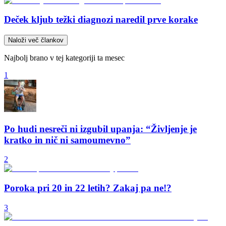
Deček kljub težki diagnozi naredil prve korake
Naloži več člankov
Najbolj brano v tej kategoriji ta mesec
1
Po hudi nesreči ni izgubil upanja: “Življenje je
kratko in nič ni samoumevno”
2
Poroka pri 20 in 22 letih? Zakaj pa ne!?
3