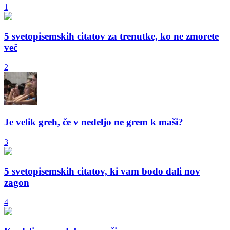
1
5 svetopisemskih citatov za trenutke, ko ne zmorete
več
2
Je velik greh, če v nedeljo ne grem k maši?
3
5 svetopisemskih citatov, ki vam bodo dali nov
zagon
4