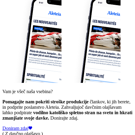
Vam je všeč naša vsebina?
Pomagajte nam pokriti stroške produkcije
člankov, ki jih berete,
in podprite poslanstvo Aleteia. Zahvaljujoč davčnim olajšavam
lahko podpirate
vodilno katoliško spletno stran na svetu in hkrati
zmanjšate svoje davke.
Donirajte zdaj.
Doniram zdaj
( Z davčno olajšavo )