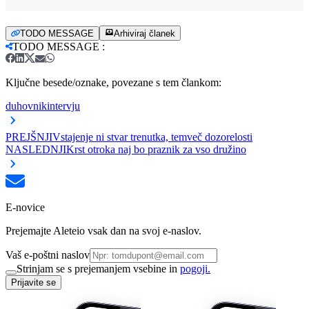
TODO MESSAGE
Arhiviraj članek
TODO MESSAGE
:
Ključne besede/oznake, povezane s tem člankom:
duhovnik
intervju
PREJŠNJI
Vstajenje ni stvar trenutka, temveč dozorelosti
NASLEDNJI
Krst otroka naj bo praznik za vso družino
E-novice
Prejemajte Aleteio vsak dan na svoj e-naslov.
Vaš e-poštni naslov
Strinjam se s prejemanjem vsebine in
pogoji.
Prijavite se