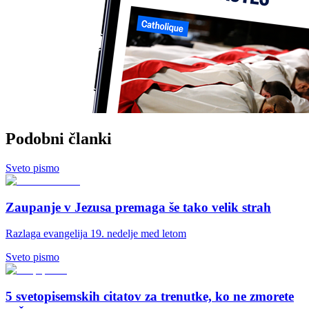
Podobni članki
Sveto pismo
Zaupanje v Jezusa premaga še tako velik strah
Razlaga evangelija 19. nedelje med letom
Sveto pismo
5 svetopisemskih citatov za trenutke, ko ne zmorete