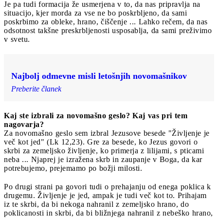
Je pa tudi formacija že usmerjena v to, da nas pripravlja na
situacijo, kjer morda za vse ne bo poskrbljeno, da sami
poskrbimo za obleke, hrano, čiščenje ... Lahko rečem, da nas
odsotnost takšne preskrbljenosti usposablja, da sami preživimo
v svetu.
Najbolj odmevne misli letošnjih novomašnikov
Preberite članek
Kaj ste izbrali za novomašno geslo? Kaj vas pri tem
nagovarja?
Za novomašno geslo sem izbral Jezusove besede "Življenje je
več kot jed" (Lk 12,23). Gre za besede, ko Jezus govori o
skrbi za zemeljsko življenje, ko primerja z lilijami, s pticami
neba ... Njaprej je izražena skrb in zaupanje v Boga, da kar
potrebujemo, prejemamo po božji milosti.
Po drugi strani pa govori tudi o prehajanju od enega poklica k
drugemu. Življenje je jed, ampak je tudi več kot to. Prihajam
iz te skrbi, da bi nekoga nahranil z zemeljsko hrano, do
poklicanosti in skrbi, da bi bližnjega nahranil z nebeško hrano,