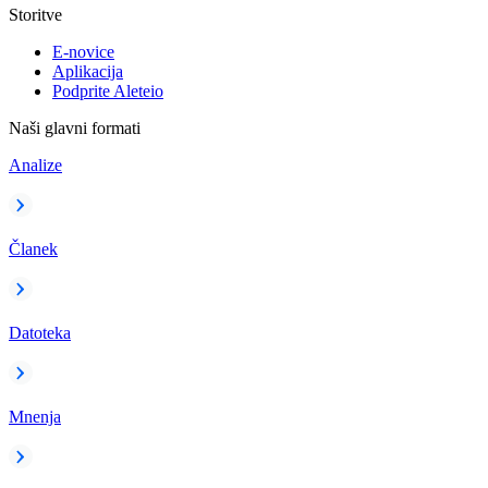
Storitve
E-novice
Aplikacija
Podprite Aleteio
Naši glavni formati
Analize
Članek
Datoteka
Mnenja