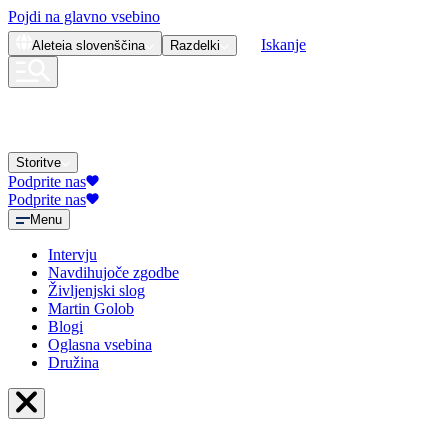
Pojdi na glavno vsebino
Iskanje
Aleteia
slovenščina
Razdelki
Storitve
Podprite nas
Podprite nas
Menu
Intervju
Navdihujoče zgodbe
Življenjski slog
Martin Golob
Blogi
Oglasna vsebina
Družina