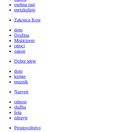
osebna rast
preizkušnje
Zakonca Kosi
dom
Družina
Misticizem
otroci
zakon
Dobre ideje
dom
knjige
praznik
Nasveti
odnosi
služba
šola
zdravje
Prostovoljstvo