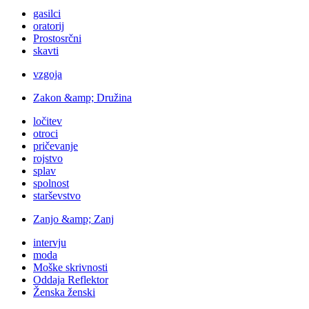
gasilci
oratorij
Prostosrčni
skavti
vzgoja
Zakon &amp; Družina
ločitev
otroci
pričevanje
rojstvo
splav
spolnost
starševstvo
Zanjo &amp; Zanj
intervju
moda
Moške skrivnosti
Oddaja Reflektor
Ženska ženski