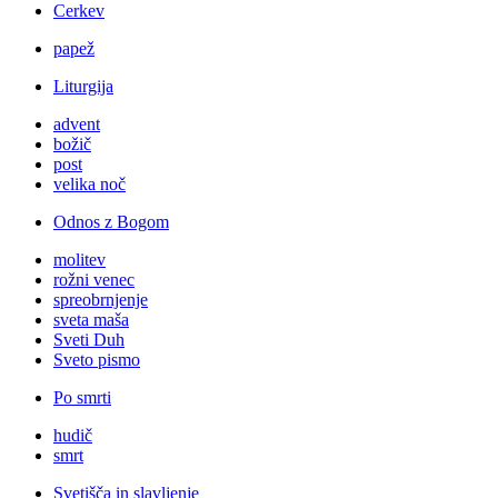
Cerkev
papež
Liturgija
advent
božič
post
velika noč
Odnos z Bogom
molitev
rožni venec
spreobrnjenje
sveta maša
Sveti Duh
Sveto pismo
Po smrti
hudič
smrt
Svetišča in slavljenje