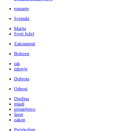
romanje
Svetniki
Marija
Sveti Jožef
Zakramenti
Bolezen
rak
zdravje
Dobrota
Odnosi
Družina
mladi
prijateljstvo
šport
zakon
Preizkušnje