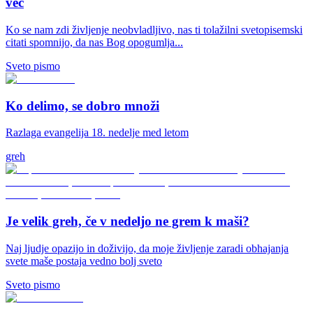
več
Ko se nam zdi življenje neobvladljivo, nas ti tolažilni svetopisemski
citati spomnijo, da nas Bog opogumlja...
Sveto pismo
Ko delimo, se dobro množi
Razlaga evangelija 18. nedelje med letom
greh
Je velik greh, če v nedeljo ne grem k maši?
Naj ljudje opazijo in doživijo, da moje življenje zaradi obhajanja
svete maše postaja vedno bolj sveto
Sveto pismo