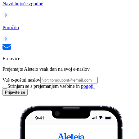
Navdihujoče zgodbe
Poročilo
E-novice
Prejemajte Aleteio vsak dan na svoj e-naslov.
Vaš e-poštni naslov
Strinjam se s prejemanjem vsebine in
pogoji.
Prijavite se