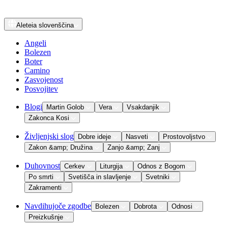
Aleteia
slovenščina
Angeli
Bolezen
Boter
Camino
Zasvojenost
Posvojitev
Blogi
Martin Golob
Vera
Vsakdanjik
Zakonca Kosi
Življenjski slog
Dobre ideje
Nasveti
Prostovoljstvo
Zakon &amp; Družina
Zanjo &amp; Zanj
Duhovnost
Cerkev
Liturgija
Odnos z Bogom
Po smrti
Svetišča in slavljenje
Svetniki
Zakramenti
Navdihujoče zgodbe
Bolezen
Dobrota
Odnosi
Preizkušnje