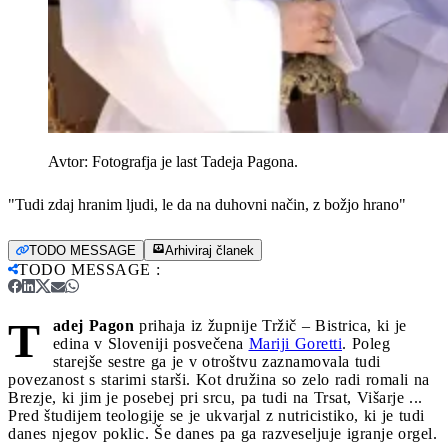
Avtor:
Fotografja je last Tadeja Pagona.
"Tudi zdaj hranim ljudi, le da na duhovni način, z božjo hrano"
TODO MESSAGE
Arhiviraj članek
TODO MESSAGE
:
T
adej Pagon
prihaja iz župnije Tržič – Bistrica, ki je
edina v Sloveniji posvečena
Mariji Goretti
. Poleg
starejše sestre ga je v otroštvu zaznamovala tudi
povezanost s starimi starši. Kot družina so zelo radi romali na
Brezje, ki jim je posebej pri srcu, pa tudi na Trsat, Višarje ...
Pred študijem teologije se je ukvarjal z nutricistiko, ki je tudi
danes njegov poklic. Še danes pa ga razveseljuje igranje orgel.