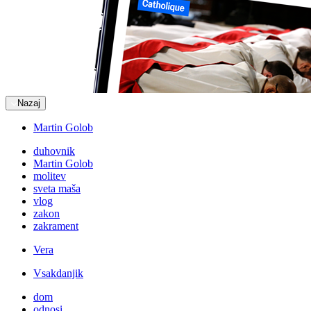
Nazaj
Martin Golob
duhovnik
Martin Golob
molitev
sveta maša
vlog
zakon
zakrament
Vera
Vsakdanjik
dom
odnosi