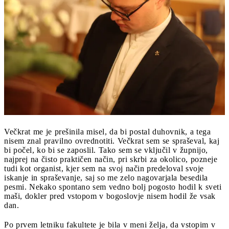
Večkrat me je prešinila misel, da bi postal duhovnik, a tega
nisem znal pravilno ovrednotiti. Večkrat sem se spraševal, kaj
bi počel, ko bi se zaposlil. Tako sem se vključil v župnijo,
najprej na čisto praktičen način, pri skrbi za okolico, pozneje
tudi kot organist, kjer sem na svoj način predeloval svoje
iskanje in spraševanje, saj so me zelo nagovarjala besedila
pesmi. Nekako spontano sem vedno bolj pogosto hodil k sveti
maši, dokler pred vstopom v bogoslovje nisem hodil že vsak
dan.
Po prvem letniku fakultete je bila v meni želja, da vstopim v