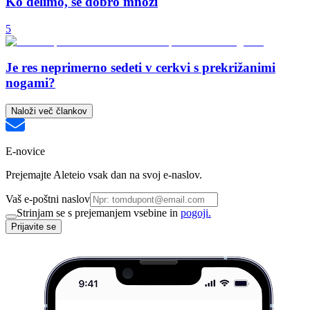
Ko delimo, se dobro množi
5
Je res neprimerno sedeti v cerkvi s prekrižanimi
nogami?
Naloži več člankov
E-novice
Prejemajte Aleteio vsak dan na svoj e-naslov.
Vaš e-poštni naslov
Strinjam se s prejemanjem vsebine in
pogoji.
Prijavite se