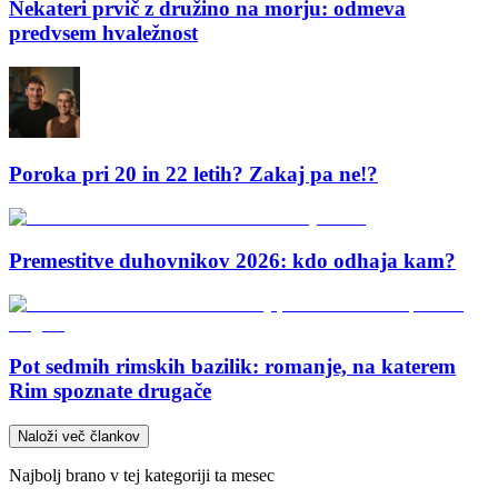
Nekateri prvič z družino na morju: odmeva
predvsem hvaležnost
Poroka pri 20 in 22 letih? Zakaj pa ne!?
Premestitve duhovnikov 2026: kdo odhaja kam?
Pot sedmih rimskih bazilik: romanje, na katerem
Rim spoznate drugače
Naloži več člankov
Najbolj brano v tej kategoriji ta mesec