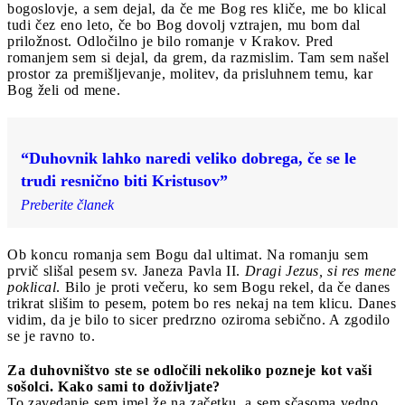
bogoslovje, a sem dejal, da če me Bog res kliče, me bo klical
tudi čez eno leto, če bo Bog dovolj vztrajen, mu bom dal
priložnost. Odločilno je bilo romanje v Krakov. Pred
romanjem sem si dejal, da grem, da razmislim. Tam sem našel
prostor za premišljevanje, molitev, da prisluhnem temu, kar
Bog želi od mene.
“Duhovnik lahko naredi veliko dobrega, če se le
trudi resnično biti Kristusov”
Preberite članek
Ob koncu romanja sem Bogu dal ultimat. Na romanju sem
prvič slišal pesem sv. Janeza Pavla II.
Dragi Jezus, si res mene
poklical
. Bilo je proti večeru, ko sem Bogu rekel, da če danes
trikrat slišim to pesem, potem bo res nekaj na tem klicu. Danes
vidim, da je bilo to sicer predrzno oziroma sebično. A zgodilo
se je ravno to.
Za duhovništvo ste se odločili nekoliko pozneje kot vaši
sošolci. Kako sami to doživljate?
To zavedanje sem imel že na začetku, a sem sčasoma vedno