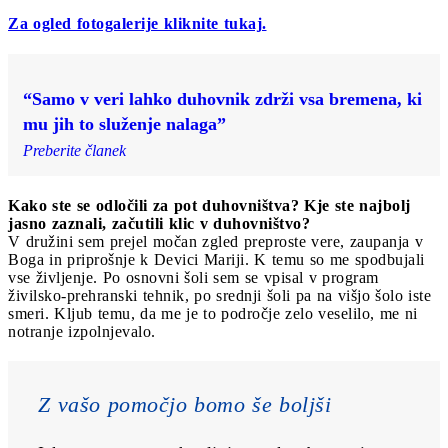
Za ogled fotogalerije kliknite tukaj.
“Samo v veri lahko duhovnik zdrži vsa bremena, ki
mu jih to služenje nalaga”
Preberite članek
Kako ste se odločili za pot duhovništva? Kje ste najbolj
jasno zaznali, začutili klic v duhovništvo?
V družini sem prejel močan zgled preproste vere, zaupanja v
Boga in priprošnje k Devici Mariji. K temu so me spodbujali
vse življenje. Po osnovni šoli sem se vpisal v program
živilsko-prehranski tehnik, po srednji šoli pa na višjo šolo iste
smeri. Kljub temu, da me je to področje zelo veselilo, me ni
notranje izpolnjevalo.
Z vašo pomočjo bomo še boljši