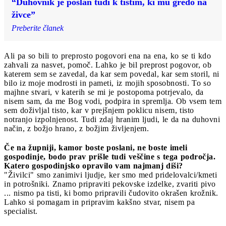
“Duhovnik je poslan tudi k tistim, ki mu gredo na
živce”
Preberite članek
Ali pa so bili to preprosto pogovori ena na ena, ko se ti kdo
zahvali za nasvet, pomoč. Lahko je bil preprost pogovor, ob
katerem sem se zavedal, da kar sem povedal, kar sem storil, ni
bilo iz moje modrosti in pameti, iz mojih sposobnosti. To so
majhne stvari, v katerih se mi je postopoma potrjevalo, da
nisem sam, da me Bog vodi, podpira in spremlja. Ob vsem tem
sem doživljal tisto, kar v prejšnjem poklicu nisem, tisto
notranjo izpolnjenost. Tudi zdaj hranim ljudi, le da na duhovni
način, z božjo hrano, z božjim življenjem.
Če na župniji, kamor boste poslani, ne boste imeli
gospodinje, bodo prav prišle tudi veščine s tega področja.
Katero gospodinjsko opravilo vam najmanj diši?
"Živilci" smo zanimivi ljudje, ker smo med pridelovalci/kmeti
in potrošniki. Znamo pripraviti pekovske izdelke, zvariti pivo
... nismo pa tisti, ki bomo pripravili čudovito okrašen krožnik.
Lahko si pomagam in pripravim kakšno stvar, nisem pa
specialist.