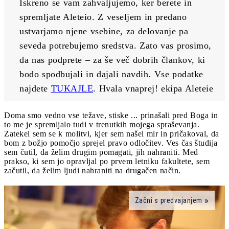
Iskreno se vam zahvaljujemo, ker berete in 
spremljate Aleteio. Z veseljem in predano 
ustvarjamo njene vsebine, za delovanje pa 
seveda potrebujemo sredstva. Zato vas prosimo, 
da nas podprete – za še več dobrih člankov, ki 
bodo spodbujali in dajali navdih. Vse podatke 
najdete 
TUKAJLE
. Hvala vnaprej! ekipa Aleteie
Doma smo vedno vse težave, stiske ... prinašali pred Boga in
to me je spremljalo tudi v trenutkih mojega spraševanja.
Zatekel sem se k molitvi, kjer sem našel mir in pričakoval, da
bom z božjo pomočjo sprejel pravo odločitev. Ves čas študija
sem čutil, da želim drugim pomagati, jih nahraniti. Med
prakso, ki sem jo opravljal po prvem letniku fakultete, sem
začutil, da želim ljudi nahraniti na drugačen način.
Začni s predvajanjem