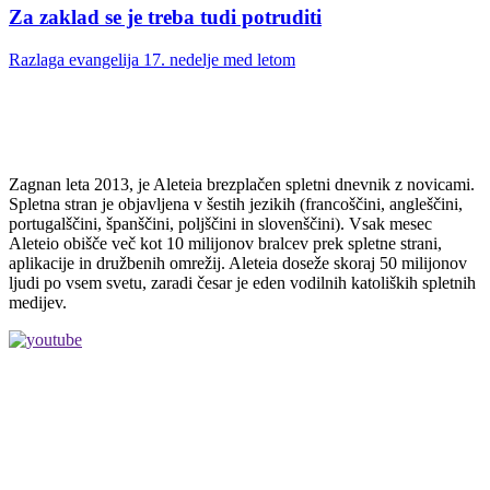
Za zaklad se je treba tudi potruditi
Razlaga evangelija 17. nedelje med letom
Zagnan leta 2013, je Aleteia brezplačen spletni dnevnik z novicami.
Spletna stran je objavljena v šestih jezikih (francoščini, angleščini,
portugalščini, španščini, poljščini in slovenščini). Vsak mesec
Aleteio obišče več kot 10 milijonov bralcev prek spletne strani,
aplikacije in družbenih omrežij. Aleteia doseže skoraj 50 milijonov
ljudi po vsem svetu, zaradi česar je eden vodilnih katoliških spletnih
medijev.