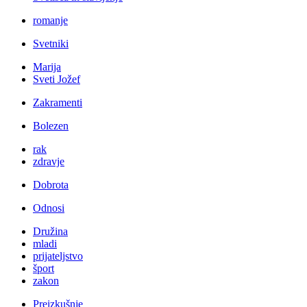
romanje
Svetniki
Marija
Sveti Jožef
Zakramenti
Bolezen
rak
zdravje
Dobrota
Odnosi
Družina
mladi
prijateljstvo
šport
zakon
Preizkušnje