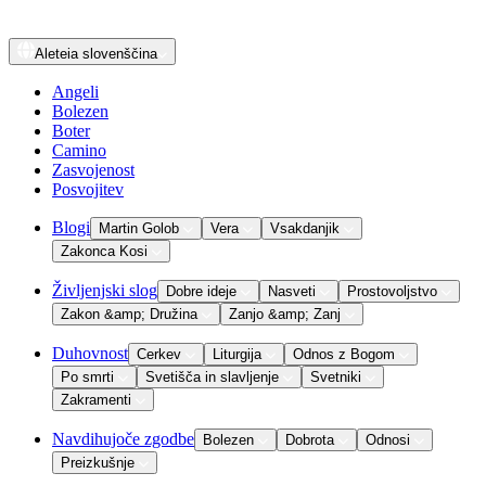
Aleteia
slovenščina
Angeli
Bolezen
Boter
Camino
Zasvojenost
Posvojitev
Blogi
Martin Golob
Vera
Vsakdanjik
Zakonca Kosi
Življenjski slog
Dobre ideje
Nasveti
Prostovoljstvo
Zakon &amp; Družina
Zanjo &amp; Zanj
Duhovnost
Cerkev
Liturgija
Odnos z Bogom
Po smrti
Svetišča in slavljenje
Svetniki
Zakramenti
Navdihujoče zgodbe
Bolezen
Dobrota
Odnosi
Preizkušnje