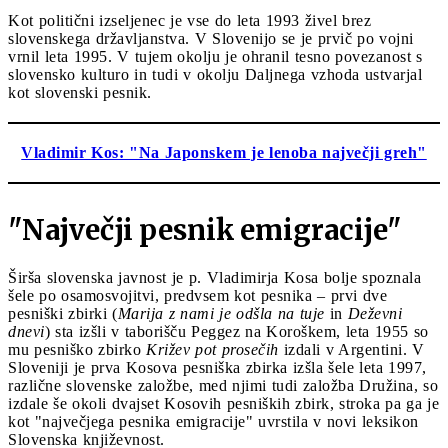
Kot politični izseljenec je vse do leta 1993 živel brez
slovenskega državljanstva. V Slovenijo se je prvič po vojni
vrnil leta 1995. V tujem okolju je ohranil tesno povezanost s
slovensko kulturo in tudi v okolju Daljnega vzhoda ustvarjal
kot slovenski pesnik.
Vladimir Kos: "Na Japonskem je lenoba največji greh"
"Največji pesnik emigracije"
Širša slovenska javnost je p. Vladimirja Kosa bolje spoznala
šele po osamosvojitvi, predvsem kot pesnika – prvi dve
pesniški zbirki (
Marija z nami je odšla na tuje
in
Deževni
dnevi
) sta izšli v taborišču Peggez na Koroškem, leta 1955 so
mu pesniško zbirko
Križev pot prosečih
izdali v Argentini. V
Sloveniji je prva Kosova pesniška zbirka izšla šele leta 1997,
različne slovenske založbe, med njimi tudi založba Družina, so
izdale še okoli dvajset Kosovih pesniških zbirk, stroka pa ga je
kot "največjega pesnika emigracije" uvrstila v novi leksikon
Slovenska književnost.