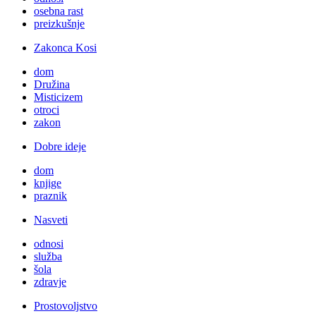
osebna rast
preizkušnje
Zakonca Kosi
dom
Družina
Misticizem
otroci
zakon
Dobre ideje
dom
knjige
praznik
Nasveti
odnosi
služba
šola
zdravje
Prostovoljstvo