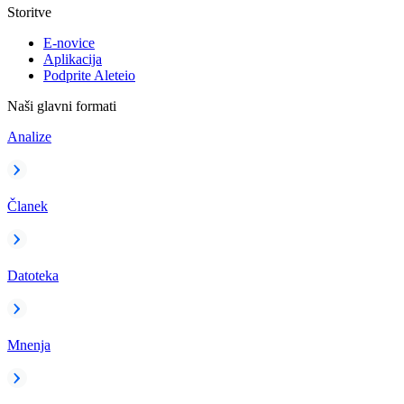
Storitve
E-novice
Aplikacija
Podprite Aleteio
Naši glavni formati
Analize
Članek
Datoteka
Mnenja