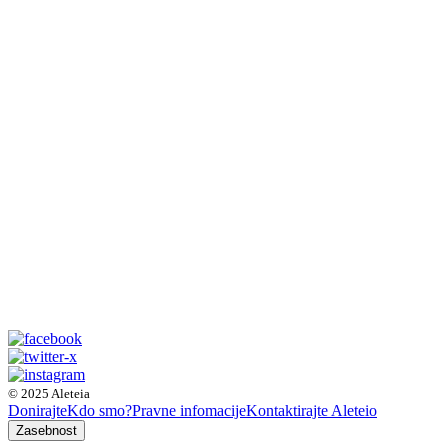
© 2025 Aleteia
Donirajte
Kdo smo?
Pravne infomacije
Kontaktirajte Aleteio
Zasebnost