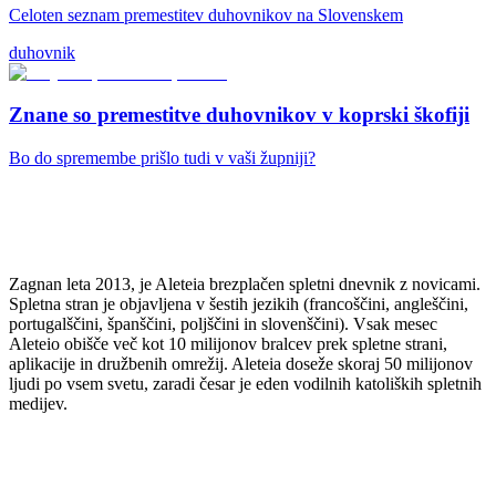
Celoten seznam premestitev duhovnikov na Slovenskem
duhovnik
Znane so premestitve duhovnikov v koprski škofiji
Bo do spremembe prišlo tudi v vaši župniji?
Zagnan leta 2013, je Aleteia brezplačen spletni dnevnik z novicami.
Spletna stran je objavljena v šestih jezikih (francoščini, angleščini,
portugalščini, španščini, poljščini in slovenščini). Vsak mesec
Aleteio obišče več kot 10 milijonov bralcev prek spletne strani,
aplikacije in družbenih omrežij. Aleteia doseže skoraj 50 milijonov
ljudi po vsem svetu, zaradi česar je eden vodilnih katoliških spletnih
medijev.