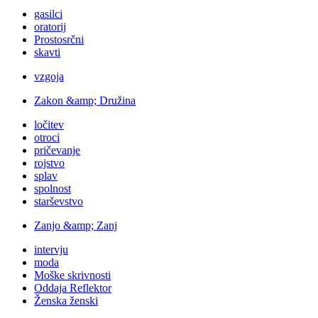
gasilci
oratorij
Prostosrčni
skavti
vzgoja
Zakon &amp; Družina
ločitev
otroci
pričevanje
rojstvo
splav
spolnost
starševstvo
Zanjo &amp; Zanj
intervju
moda
Moške skrivnosti
Oddaja Reflektor
Ženska ženski