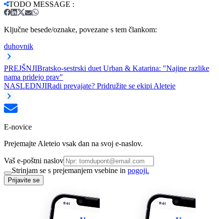
TODO MESSAGE
:
Ključne besede/oznake, povezane s tem člankom:
duhovnik
PREJŠNJI
Bratsko-sestrski duet Urban & Katarina: "Najine razlike
nama pridejo prav"
NASLEDNJI
Radi prevajate? Pridružite se ekipi Aleteie
E-novice
Prejemajte Aleteio vsak dan na svoj e-naslov.
Vaš e-poštni naslov
Strinjam se s prejemanjem vsebine in
pogoji.
Prijavite se