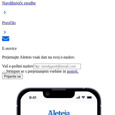
Navdihujoče zgodbe
Poročilo
E-novice
Prejemajte Aleteio vsak dan na svoj e-naslov.
Vaš e-poštni naslov
Strinjam se s prejemanjem vsebine in
pogoji.
Prijavite se