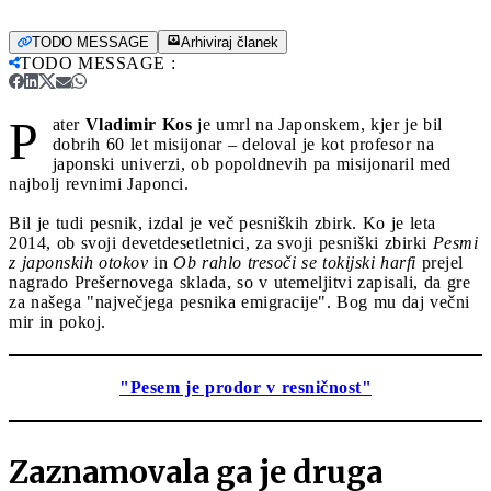
TODO MESSAGE
Arhiviraj članek
TODO MESSAGE
:
P
ater
Vladimir Kos
je umrl na Japonskem, kjer je bil
dobrih 60 let misijonar – deloval je kot profesor na
japonski univerzi, ob popoldnevih pa misijonaril med
najbolj revnimi Japonci.
Bil je tudi pesnik, izdal je več pesniških zbirk. Ko je leta
2014, ob svoji devetdesetletnici, za svoji pesniški zbirki
Pesmi
z japonskih otokov
in
Ob rahlo tresoči se tokijski harfi
prejel
nagrado Prešernovega sklada, so v utemeljitvi zapisali, da gre
za našega "največjega pesnika emigracije". Bog mu daj večni
mir in pokoj.
"Pesem je prodor v resničnost"
Zaznamovala ga je druga