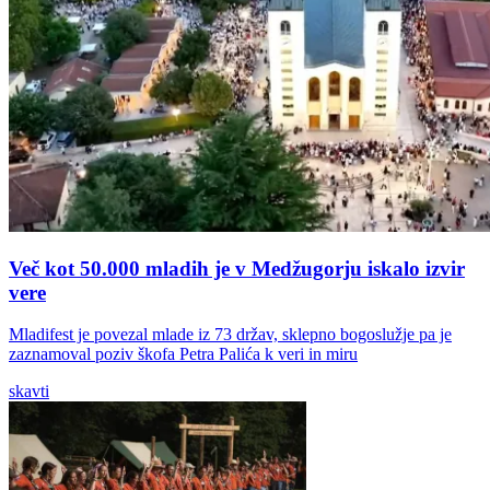
Več kot 50.000 mladih je v Medžugorju iskalo izvir
vere
Mladifest je povezal mlade iz 73 držav, sklepno bogoslužje pa je
zaznamoval poziv škofa Petra Palića k veri in miru
skavti