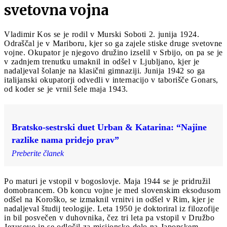
svetovna vojna
Vladimir Kos se je rodil v Murski Soboti 2. junija 1924.
Odraščal je v Mariboru, kjer so ga zajele stiske druge svetovne
vojne. Okupator je njegovo družino izselil v Srbijo, on pa se je
v zadnjem trenutku umaknil in odšel v Ljubljano, kjer je
nadaljeval šolanje na klasični gimnaziji. Junija 1942 so ga
italijanski okupatorji odvedli v internacijo v taborišče Gonars,
od koder se je vrnil šele maja 1943.
Bratsko-sestrski duet Urban & Katarina: “Najine
razlike nama pridejo prav”
Preberite članek
Po maturi je vstopil v bogoslovje. Maja 1944 se je pridružil
domobrancem. Ob koncu vojne je med slovenskim eksodusom
odšel na Koroško, se izmaknil vrnitvi in odšel v Rim, kjer je
nadaljeval študij teologije. Leta 1950 je doktoriral iz filozofije
in bil posvečen v duhovnika, čez tri leta pa vstopil v Družbo
Jezusovo in se odločil za misijonsko delo na Japonskem.