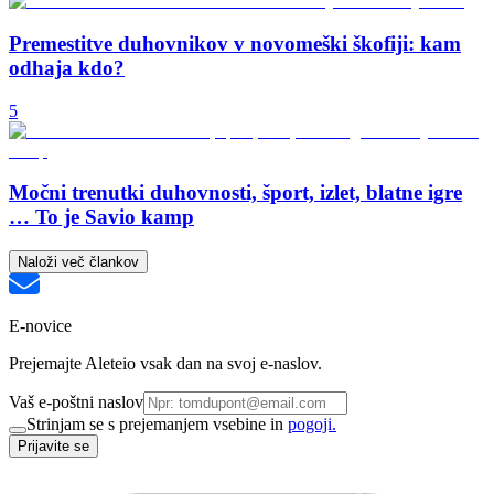
Premestitve duhovnikov v novomeški škofiji: kam
odhaja kdo?
5
Močni trenutki duhovnosti, šport, izlet, blatne igre
… To je Savio kamp
Naloži več člankov
E-novice
Prejemajte Aleteio vsak dan na svoj e-naslov.
Vaš e-poštni naslov
Strinjam se s prejemanjem vsebine in
pogoji.
Prijavite se