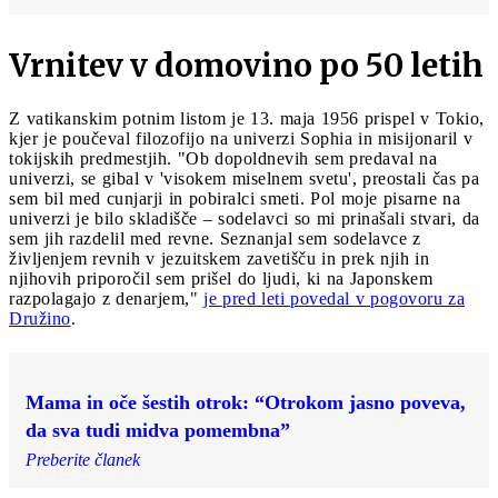
Vrnitev v domovino po 50 letih
Z vatikanskim potnim listom je 13. maja 1956 prispel v Tokio,
kjer je poučeval filozofijo na univerzi Sophia in misijonaril v
tokijskih predmestjih. "Ob dopoldnevih sem predaval na
univerzi, se gibal v 'visokem miselnem svetu', preostali čas pa
sem bil med cunjarji in pobiralci smeti. Pol moje pisarne na
univerzi je bilo skladišče – sodelavci so mi prinašali stvari, da
sem jih razdelil med revne. Seznanjal sem sodelavce z
življenjem revnih v jezuitskem zavetišču in prek njih in
njihovih priporočil sem prišel do ljudi, ki na Japonskem
razpolagajo z denarjem,"
je pred leti povedal v pogovoru za
Družino
.
Mama in oče šestih otrok: “Otrokom jasno poveva,
da sva tudi midva pomembna”
Preberite članek