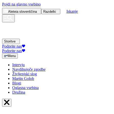
Pojdi na glavno vsebino
Iskanje
Aleteia
slovenščina
Razdelki
Storitve
Podprite nas
Podprite nas
Menu
Intervju
Navdihujoče zgodbe
Življenjski slog
Martin Golob
Blogi
Oglasna vsebina
Družina