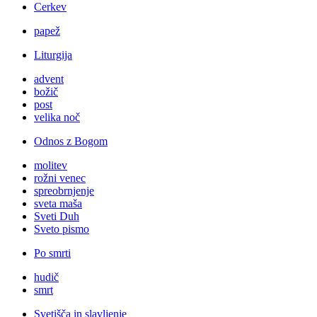
Cerkev
papež
Liturgija
advent
božič
post
velika noč
Odnos z Bogom
molitev
rožni venec
spreobrnjenje
sveta maša
Sveti Duh
Sveto pismo
Po smrti
hudič
smrt
Svetišča in slavljenje