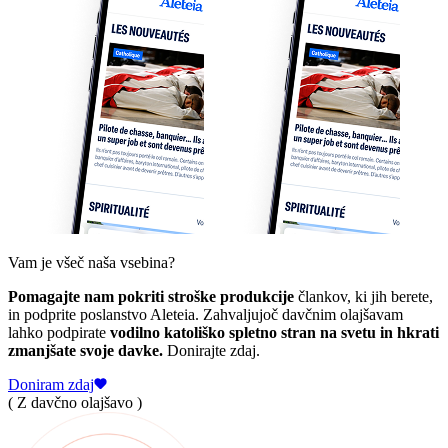
Vam je všeč naša vsebina?
Pomagajte nam pokriti stroške produkcije
člankov, ki jih berete,
in podprite poslanstvo Aleteia. Zahvaljujoč davčnim olajšavam
lahko podpirate
vodilno katoliško spletno stran na svetu in hkrati
zmanjšate svoje davke.
Donirajte zdaj.
Doniram zdaj
( Z davčno olajšavo )