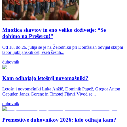
Množica skavtov in eno veliko doživetje: “Se
dobimo na Prešercu!”
Od 18. do 26. julija se je na Želodniku pri Domžalah odvijal skupni
tabor ljubljanskih čet, vseh šestih...
duhovnik
Kam odhajajo letošnji novomašniki?
Letošnji novomašniki Luka Anžič, Dominik Papež, Gregor Anton
Capuder, Janez Gorenc in Timotej Fijavž Vivod se...
duhovnik
Premestitve duhovnikov 2026: kdo odhaja kam?