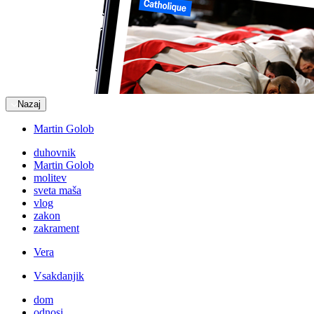
Nazaj
Martin Golob
duhovnik
Martin Golob
molitev
sveta maša
vlog
zakon
zakrament
Vera
Vsakdanjik
dom
odnosi