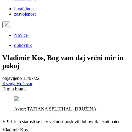
invalidnost
zasvojenost
✕
Novice
duhovnik
Vladimir Kos, Bog vam daj večni mir in
pokoj
objavljeno 18/07/22
|
Ksenja Hočevar
|
3
min branja
Avtor:
TATJANA SPLICHAL | DRUŽINA
V 99. letu starosti se je v večnost poslovil duhovnik jezuit pater
Vladimir Kos