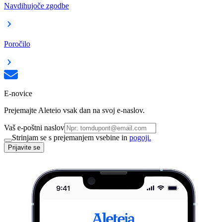
Navdihujoče zgodbe
Poročilo
E-novice
Prejemajte Aleteio vsak dan na svoj e-naslov.
Vaš e-poštni naslov
Strinjam se s prejemanjem vsebine in
pogoji.
Prijavite se