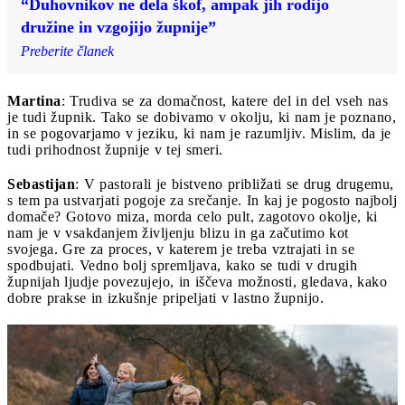
“Duhovnikov ne dela škof, ampak jih rodijo
družine in vzgojijo župnije”
Preberite članek
Martina
: Trudiva se za domačnost, katere del in del vseh nas
je tudi župnik. Tako se dobivamo v okolju, ki nam je poznano,
in se pogovarjamo v jeziku, ki nam je razumljiv. Mislim, da je
tudi prihodnost župnije v tej smeri.
Sebastijan
: V pastorali je bistveno približati se drug drugemu,
s tem pa ustvarjati pogoje za srečanje. In kaj je pogosto najbolj
domače? Gotovo miza, morda celo pult, zagotovo okolje, ki
nam je v vsakdanjem življenju blizu in ga začutimo kot
svojega. Gre za proces, v katerem je treba vztrajati in se
spodbujati. Vedno bolj spremljava, kako se tudi v drugih
župnijah ljudje povezujejo, in iščeva možnosti, gledava, kako
dobre prakse in izkušnje pripeljati v lastno župnijo.