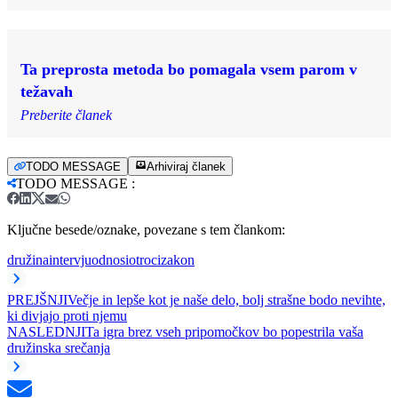
Ta preprosta metoda bo pomagala vsem parom v
težavah
Preberite članek
TODO MESSAGE
Arhiviraj članek
TODO MESSAGE
:
Ključne besede/oznake, povezane s tem člankom:
družina
intervju
odnosi
otroci
zakon
PREJŠNJI
Večje in lepše kot je naše delo, bolj strašne bodo nevihte,
ki divjajo proti njemu
NASLEDNJI
Ta igra brez vseh pripomočkov bo popestrila vaša
družinska srečanja