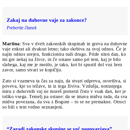
Zakaj na duhovne vaje za zakonce?
Preberite članek
Martina
: Sva v dveh zakonskih skupinah in greva na duhovne
vaje enkrat ali dvakrat letno; tako skrbiva za svoj odnos. Če je
najin odnos urejen, funkcionira tudi drugo. Pride siten dan, ko
mi gre nekaj na živce, in če ostane samo pri tem, kaj je bilo
slabega, kaj me je motilo, je tako, kot bi spustil dol voz brez
zavor, samo stvari se kopičijo.
Zato si vzameva ta čas za naju, da stvari odpreva, osvetliva, si
poveva, kje so težave, in iz tega živiva. Vzdušja, notranjega
miru z duhovnih vaj ne moreš prenesti čisto v vsak dan, ker je
toliko vsega. Temelj pa ostane: da se imava midva rada, da sva
midva povezana, da sva z Bogom – to se ne premakne. Otroci
so bili s tem vedno seznanjeni.
“Zaradi zakonske skupine se več pogovarjava”