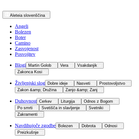
Aleteia
slovenščina
Angeli
Bolezen
Boter
Camino
Zasvojenost
Posvojitev
Blogi
Martin Golob
Vera
Vsakdanjik
Zakonca Kosi
Življenjski slog
Dobre ideje
Nasveti
Prostovoljstvo
Zakon &amp; Družina
Zanjo &amp; Zanj
Duhovnost
Cerkev
Liturgija
Odnos z Bogom
Po smrti
Svetišča in slavljenje
Svetniki
Zakramenti
Navdihujoče zgodbe
Bolezen
Dobrota
Odnosi
Preizkušnje