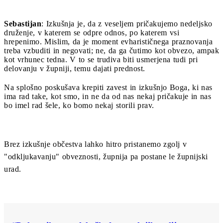
Sebastijan
: Izkušnja je, da z veseljem pričakujemo nedeljsko
druženje, v katerem se odpre odnos, po katerem vsi
hrepenimo. Mislim, da je moment evharističnega praznovanja
treba vzbuditi in negovati; ne, da ga čutimo kot obvezo, ampak
kot vrhunec tedna. V to se trudiva biti usmerjena tudi pri
delovanju v župniji, temu dajati prednost.
Na splošno poskušava krepiti zavest in izkušnjo Boga, ki nas
ima rad take, kot smo, in ne da od nas nekaj pričakuje in nas
bo imel rad šele, ko bomo nekaj storili prav.
Brez izkušnje občestva lahko hitro pristanemo zgolj v
"odkljukavanju" obveznosti, župnija pa postane le župnijski
urad.