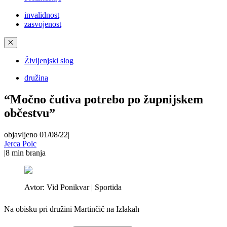
invalidnost
zasvojenost
✕
Življenjski slog
družina
“Močno čutiva potrebo po župnijskem
občestvu”
objavljeno 01/08/22
|
Jerca Polc
|
8
min branja
Avtor:
Vid Ponikvar | Sportida
Na obisku pri družini Martinčič na Izlakah