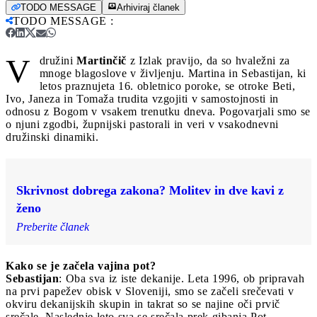
TODO MESSAGE
Arhiviraj članek
TODO MESSAGE
:
V
družini
Martinčič
z Izlak pravijo, da so hvaležni za
mnoge blagoslove v življenju. Martina in Sebastijan, ki
letos praznujeta 16. obletnico poroke, se otroke Beti,
Ivo, Janeza in Tomaža trudita vzgojiti v samostojnosti in
odnosu z Bogom v vsakem trenutku dneva. Pogovarjali smo se
o njuni zgodbi, župnijski pastorali in veri v vsakodnevni
družinski dinamiki.
Skrivnost dobrega zakona? Molitev in dve kavi z
ženo
Preberite članek
Kako se je začela vajina pot?
Sebastijan
: Oba sva iz iste dekanije. Leta 1996, ob pripravah
na prvi papežev obisk v Sloveniji, smo se začeli srečevati v
okviru dekanijskih skupin in takrat so se najine oči prvič
srečale. Naslednje leto sva se srečala prek gibanja Pot –