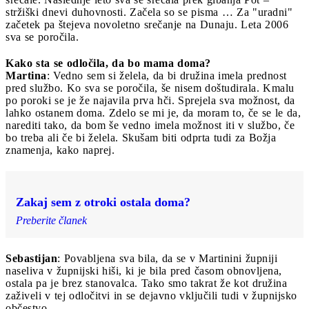
stržiški dnevi duhovnosti. Začela so se pisma … Za "uradni"
začetek pa štejeva novoletno srečanje na Dunaju. Leta 2006
sva se poročila.
Kako sta se odločila, da bo mama doma?
Martina
: Vedno sem si želela, da bi družina imela prednost
pred službo. Ko sva se poročila, še nisem doštudirala. Kmalu
po poroki se je že najavila prva hči. Sprejela sva možnost, da
lahko ostanem doma. Zdelo se mi je, da moram to, če se le da,
narediti tako, da bom še vedno imela možnost iti v službo, če
bo treba ali če bi želela. Skušam biti odprta tudi za Božja
znamenja, kako naprej.
Zakaj sem z otroki ostala doma?
Preberite članek
Sebastijan
: Povabljena sva bila, da se v Martinini župniji
naseliva v župnijski hiši, ki je bila pred časom obnovljena,
ostala pa je brez stanovalca. Tako smo takrat že kot družina
zaživeli v tej odločitvi in se dejavno vključili tudi v župnijsko
občestvo.