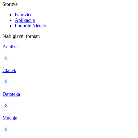
Storitve
E-novice
Aplikacija
Podprite Aleteio
Naši glavni formati
Analize
Članek
Datoteka
Mnenja