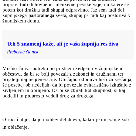
pripravi tudi duhovne in intenzivne pevske vaje, na katere se
potem kot družina tudi skupaj odpravimo. Jaz sem tudi del
župnijskega pastoralnega sveta, skupaj pa tudi kaj postoriva v
župnijskem domu.
Teh 5 znamenj kaže, ali je vaša župnija res živa
Preberite članek
Močno čutiva potrebo po pristnem življenju v župnijskem
občestvu, da bi se bolj povezali z zakonci in družinami ter
prijatelji najine generacije. Običajno odpirava hišo za srečanja,
še posebej ob nedeljah, da bi povezala evharistično izkušnjo z
življenjem in obrnjeno. Da bi se zbirali kot skupnost, si kaj
podelili in preprosto vedeli drug za drugega.
Otroci čutijo, da je molitev del dneva, kakor je umivanje zob
in oblačenje.