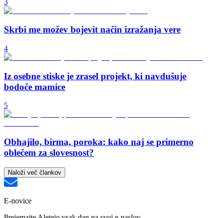
3
Skrbi me možev bojevit način izražanja vere
4
Iz osebne stiske je zrasel projekt, ki navdušuje
bodoče mamice
5
Obhajilo, birma, poroka: kako naj se primerno
oblečem za slovesnost?
Naloži več člankov
E-novice
Prejemajte Aleteio vsak dan na svoj e-naslov.