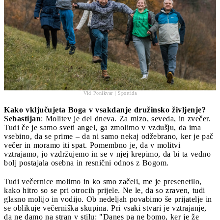
Vid Ponikvar | Sportida
Kako vključujeta Boga v vsakdanje družinsko življenje?
Sebastijan
: Molitev je del dneva. Za mizo, seveda, in zvečer.
Tudi če je samo sveti angel, ga zmolimo v vzdušju, da ima
vsebino, da se prime – da ni samo nekaj odžebrano, ker je pač
večer in moramo iti spat. Pomembno je, da v molitvi
vztrajamo, jo vzdržujemo in se v njej krepimo, da bi ta vedno
bolj postajala osebna in resnični odnos z Bogom.
Tudi večernice molimo in ko smo začeli, me je presenetilo,
kako hitro so se pri otrocih prijele. Ne le, da so zraven, tudi
glasno molijo in vodijo. Ob nedeljah povabimo še prijatelje in
se oblikuje večerniška skupina. Pri vsaki stvari je vztrajanje,
da ne damo na stran v stilu: "Danes pa ne bomo, ker je že