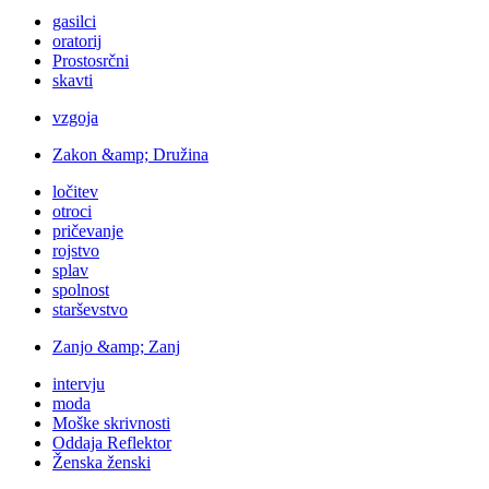
gasilci
oratorij
Prostosrčni
skavti
vzgoja
Zakon &amp; Družina
ločitev
otroci
pričevanje
rojstvo
splav
spolnost
starševstvo
Zanjo &amp; Zanj
intervju
moda
Moške skrivnosti
Oddaja Reflektor
Ženska ženski