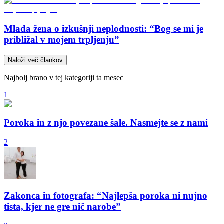
Mlada žena o izkušnji neplodnosti: “Bog se mi je
približal v mojem trpljenju”
Naloži več člankov
Najbolj brano v tej kategoriji ta mesec
1
Poroka in z njo povezane šale. Nasmejte se z nami
2
Zakonca in fotografa: “Najlepša poroka ni nujno
tista, kjer ne gre nič narobe”