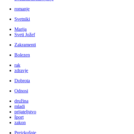
romanje
Svetniki
Marija
Sveti Jožef
Zakramenti
Bolezen
rak
zdravje
Dobrota
Odnosi
družina
mladi
prijateljstvo
šport
zakon
Preizkušnje