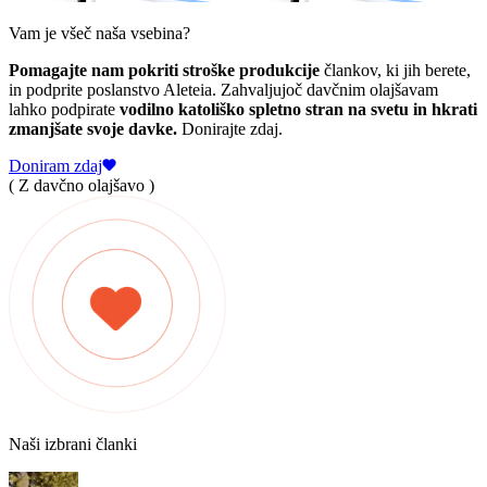
Vam je všeč naša vsebina?
Pomagajte nam pokriti stroške produkcije
člankov, ki jih berete,
in podprite poslanstvo Aleteia. Zahvaljujoč davčnim olajšavam
lahko podpirate
vodilno katoliško spletno stran na svetu in hkrati
zmanjšate svoje davke.
Donirajte zdaj.
Doniram zdaj
( Z davčno olajšavo )
Naši izbrani članki