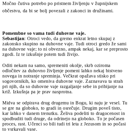
Močno čutiva potrebo po pristnem življenju v župnijskem
občestvu, da bi se bolj povezali z zakonci in družinami.
Pomembne so vama tudi duhovne vaje.
Sebastijan
: Otroci vedo, da gremo enkrat letno skupaj z
zakonsko skupino na duhovne vaje. Tudi otroci gredo že sami
na duhovne vaje; to ni obvezno, ampak nekaj, kar se preprosto
zgodi. Iz te izkušnje potem tudi živijo.
Oditi nekam na samo, spremeniti okolje, skrb oziroma
odločitev za duhovno življenje pomeni lahko nekaj bistveno
novega in notranje spreminja. Večkrat opažava stisko pri
sogovornikih, ko omeniva duhovne vaje. Zaznavava ta strah
pri njih, da so duhovne vaje razgaljanje sebe in pribijanje na
križ. Izkušnja pa je prav nasprotna.
Midva se odpirava drug drugemu in Bogu, ki naju je vesel. Tu
se gre na globoko, to gradi in osrečuje. Drugim poveš tisto,
kar lahko v danem trenutku. Želiva podeliti to dragocenost in
spodbuditi tudi druge, da odrinejo na globoko. To je počasen
proces, rast. Učenci so bili tudi tri leta z Jezusom in so počasi
to vsrkavali vase.