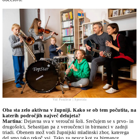
Vid Ponikvar | Sportida
Oba sta zelo aktivna v župniji. Kako se ob tem počutita, na
katerih področjih največ delujeta?
Martina
: Dejavna sva v veroučni šoli. Srečujem se s prvo- in
drugošolci, Sebastijan pa z veroučenci in birmanci v zadnji
triadi. Obenem mož vodi župnijski mladinski zbor, katerega
del smo tako rekoč vsi. Tako za pevce kot za birmance