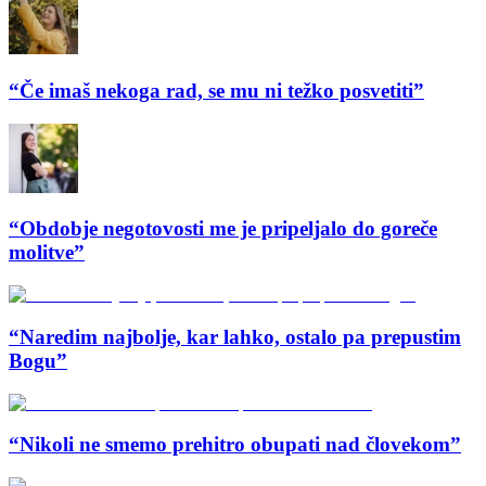
“Če imaš nekoga rad, se mu ni težko posvetiti”
“Obdobje negotovosti me je pripeljalo do goreče
molitve”
“Naredim najbolje, kar lahko, ostalo pa prepustim
Bogu”
“Nikoli ne smemo prehitro obupati nad človekom”