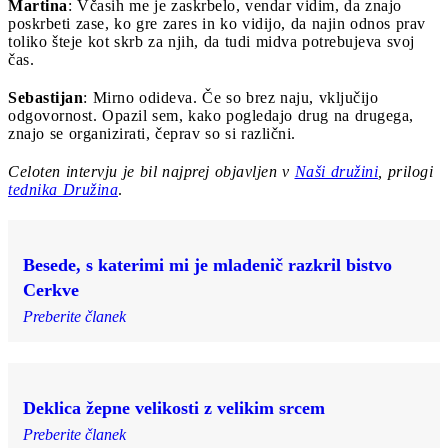
Martina
: Včasih me je zaskrbelo, vendar vidim, da znajo
poskrbeti zase, ko gre zares in ko vidijo, da najin odnos prav
toliko šteje kot skrb za njih, da tudi midva potrebujeva svoj
čas.
Sebastijan
: Mirno odideva. Če so brez naju, vključijo
odgovornost. Opazil sem, kako pogledajo drug na drugega,
znajo se organizirati, čeprav so si različni.
Celoten intervju je bil najprej objavljen v
Naši družini
, prilogi
tednika Družina
.
Besede, s katerimi mi je mladenič razkril bistvo
Cerkve
Preberite članek
Deklica žepne velikosti z velikim srcem
Preberite članek