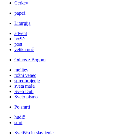
Cerkev
papež
Liturgija
advent
božič
post
velika noč
Odnos z Bogom
molitev
rožni venec
spreobrnjenje
sveta maša
Sveti Duh
Sveto pismo
Po smrti
hudič
smrt
Svetišča in slavljenje