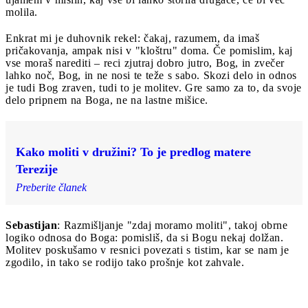
molila.
Enkrat mi je duhovnik rekel: čakaj, razumem, da imaš
pričakovanja, ampak nisi v "kloštru" doma. Če pomislim, kaj
vse moraš narediti – reci zjutraj dobro jutro, Bog, in zvečer
lahko noč, Bog, in ne nosi te teže s sabo. Skozi delo in odnos
je tudi Bog zraven, tudi to je molitev. Gre samo za to, da svoje
delo pripnem na Boga, ne na lastne mišice.
Kako moliti v družini? To je predlog matere
Terezije
Preberite članek
Sebastijan
: Razmišljanje "zdaj moramo moliti", takoj obrne
logiko odnosa do Boga: pomisliš, da si Bogu nekaj dolžan.
Molitev poskušamo v resnici povezati s tistim, kar se nam je
zgodilo, in tako se rodijo tako prošnje kot zahvale.