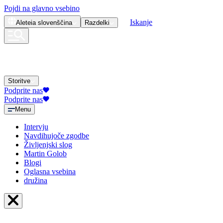
Pojdi na glavno vsebino
Iskanje
Aleteia
slovenščina
Razdelki
Storitve
Podprite nas
Podprite nas
Menu
Intervju
Navdihujoče zgodbe
Življenjski slog
Martin Golob
Blogi
Oglasna vsebina
družina