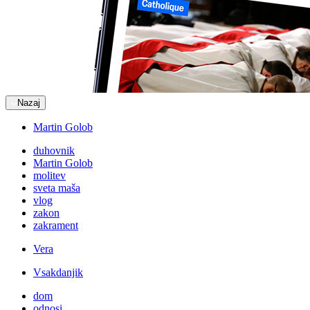
Nazaj
Martin Golob
duhovnik
Martin Golob
molitev
sveta maša
vlog
zakon
zakrament
Vera
Vsakdanjik
dom
odnosi