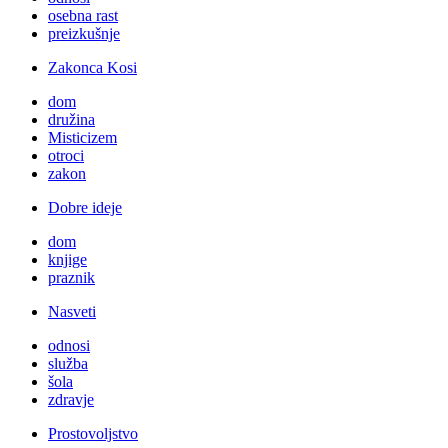
osebna rast
preizkušnje
Zakonca Kosi
dom
družina
Misticizem
otroci
zakon
Dobre ideje
dom
knjige
praznik
Nasveti
odnosi
služba
šola
zdravje
Prostovoljstvo