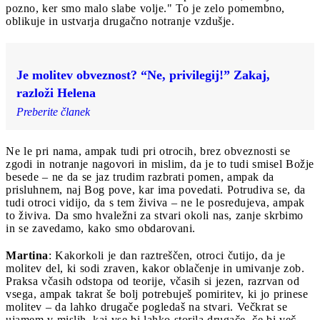
pozno, ker smo malo slabe volje." To je zelo pomembno,
oblikuje in ustvarja drugačno notranje vzdušje.
Je molitev obveznost? “Ne, privilegij!” Zakaj,
razloži Helena
Preberite članek
Ne le pri nama, ampak tudi pri otrocih, brez obveznosti se
zgodi in notranje nagovori in mislim, da je to tudi smisel Božje
besede – ne da se jaz trudim razbrati pomen, ampak da
prisluhnem, naj Bog pove, kar ima povedati. Potrudiva se, da
tudi otroci vidijo, da s tem živiva – ne le posredujeva, ampak
to živiva. Da smo hvaležni za stvari okoli nas, zanje skrbimo
in se zavedamo, kako smo obdarovani.
Martina
: Kakorkoli je dan raztreščen, otroci čutijo, da je
molitev del, ki sodi zraven, kakor oblačenje in umivanje zob.
Praksa včasih odstopa od teorije, včasih si jezen, razrvan od
vsega, ampak takrat še bolj potrebuješ pomiritev, ki jo prinese
molitev – da lahko drugače pogledaš na stvari. Večkrat se
ujamem v mislih, kaj vse bi lahko storila drugače, če bi več