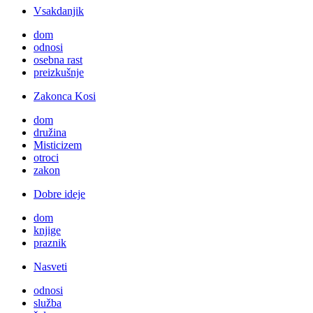
Vsakdanjik
dom
odnosi
osebna rast
preizkušnje
Zakonca Kosi
dom
družina
Misticizem
otroci
zakon
Dobre ideje
dom
knjige
praznik
Nasveti
odnosi
služba