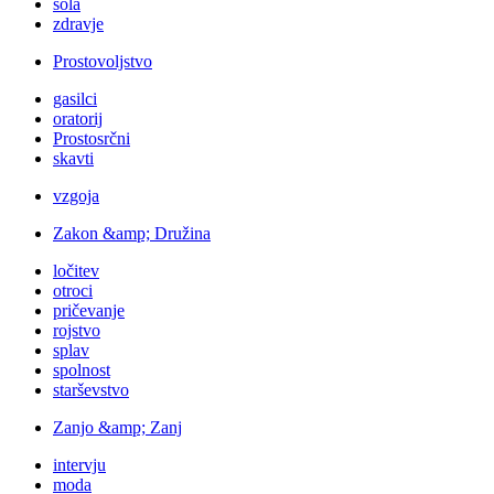
šola
zdravje
Prostovoljstvo
gasilci
oratorij
Prostosrčni
skavti
vzgoja
Zakon &amp; Družina
ločitev
otroci
pričevanje
rojstvo
splav
spolnost
starševstvo
Zanjo &amp; Zanj
intervju
moda