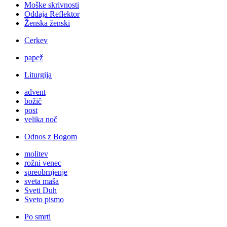
Moške skrivnosti
Oddaja Reflektor
Ženska ženski
Cerkev
papež
Liturgija
advent
božič
post
velika noč
Odnos z Bogom
molitev
rožni venec
spreobrnjenje
sveta maša
Sveti Duh
Sveto pismo
Po smrti