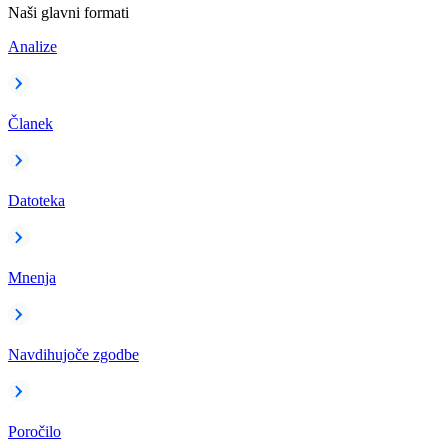
Naši glavni formati
Analize
Članek
Datoteka
Mnenja
Navdihujoče zgodbe
Poročilo