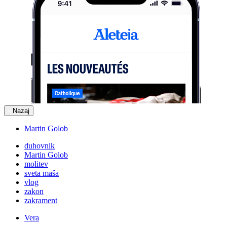
Nazaj
Martin Golob
duhovnik
Martin Golob
molitev
sveta maša
vlog
zakon
zakrament
Vera