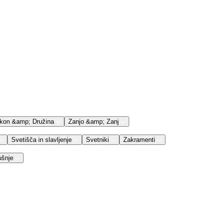
kon &amp; Družina
Zanjo &amp; Zanj
Svetišča in slavljenje
Svetniki
Zakramenti
ušnje