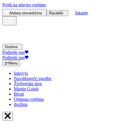
Pojdi na glavno vsebino
Iskanje
Aleteia
slovenščina
Razdelki
Storitve
Podprite nas
Podprite nas
Menu
Intervju
Navdihujoče zgodbe
Življenjski slog
Martin Golob
Blogi
Oglasna vsebina
družina