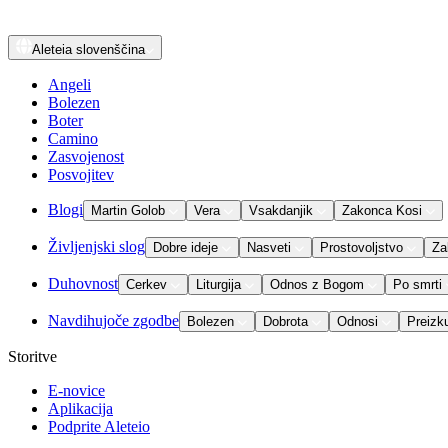
Aleteia
slovenščina
Angeli
Bolezen
Boter
Camino
Zasvojenost
Posvojitev
Blogi
Martin Golob
Vera
Vsakdanjik
Zakonca Kosi
Življenjski slog
Dobre ideje
Nasveti
Prostovoljstvo
Za
Duhovnost
Cerkev
Liturgija
Odnos z Bogom
Po smrti
Navdihujoče zgodbe
Bolezen
Dobrota
Odnosi
Preizk
Storitve
E-novice
Aplikacija
Podprite Aleteio