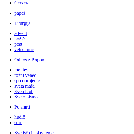
Cerkev
papež
Liturgija
advent
božič
post
velika noč
Odnos z Bogom
molitev
rožni venec
spreobrnjenje
sveta maša
Sveti Duh
Sveto pismo
Po smrti
hudič
smrt
Svetišča in slavljenje