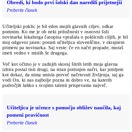
Obredi, ki bodo prvi šolski dan naredili prijetnejši
Preberite članek
Učiteljski poklic je bil eden mojih glavnih ciljev, odkar
pomnim. Ko me je ob neki priložnosti v osnovni šoli
novinarka lokalnega časopisa vprašala o poklicnih ciljih, je bil
moj odgovor jasen: postati učiteljica slovenščine, v skrajnem
primeru pa novinarka. Saj veste: če en načrt propade, moraš
imeti vedno v mislih še drugega.
Več kot očitno je v zadnjih skoraj štirih letih moja glavna
izbira postal tisti drugi, na stran potisnjen načrt, kar jemljem
kot dokaz, da nima smisla preveč načrtovati življenja, saj ga
vodi On, ki nas najbolje pozna in dobro ve, na katerih
področjih lahko s svojimi talenti prispevamo največ.
Učiteljica je učence s pomočjo obližev naučila, kaj
pomeni pravičnost
Preberite članek