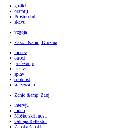
gasilci
oratorij
Prostosrčni
skavti
vzgoja
Zakon &amp; Družina
ločitev
otroci
pričevanje
rojstvo
splav
spolnost
starševstvo
Zanjo &amp; Zanj
intervju
moda
Moške skrivnosti
Oddaja Reflektor
Ženska ženski