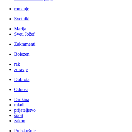
romanje
Svetniki
Marija
Sveti Jožef
Zakramenti
Bolezen
rak
zdravje
Dobrota
Odnosi
Družina
mladi
prijateljstvo
šport
zakon
Preizkušnje