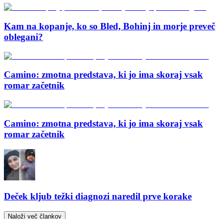
Kam na kopanje, ko so Bled, Bohinj in morje preveč
oblegani?
Camino: zmotna predstava, ki jo ima skoraj vsak
romar začetnik
Camino: zmotna predstava, ki jo ima skoraj vsak
romar začetnik
Deček kljub težki diagnozi naredil prve korake
Naloži več člankov