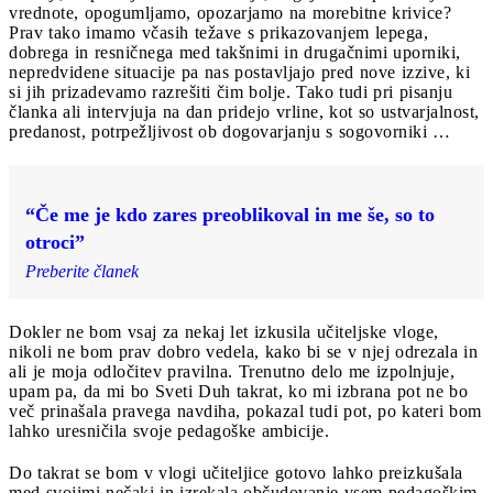
vrednote, opogumljamo, opozarjamo na morebitne krivice?
Prav tako imamo včasih težave s prikazovanjem lepega,
dobrega in resničnega med takšnimi in drugačnimi uporniki,
nepredvidene situacije pa nas postavljajo pred nove izzive, ki
si jih prizadevamo razrešiti čim bolje. Tako tudi pri pisanju
članka ali intervjuja na dan pridejo vrline, kot so ustvarjalnost,
predanost, potrpežljivost ob dogovarjanju s sogovorniki …
“Če me je kdo zares preoblikoval in me še, so to
otroci”
Preberite članek
Dokler ne bom vsaj za nekaj let izkusila učiteljske vloge,
nikoli ne bom prav dobro vedela, kako bi se v njej odrezala in
ali je moja odločitev pravilna. Trenutno delo me izpolnjuje,
upam pa, da mi bo Sveti Duh takrat, ko mi izbrana pot ne bo
več prinašala pravega navdiha, pokazal tudi pot, po kateri bom
lahko uresničila svoje pedagoške ambicije.
Do takrat se bom v vlogi učiteljice gotovo lahko preizkušala
med svojimi nečaki in izrekala občudovanje vsem pedagoškim