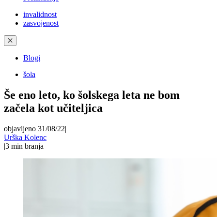
invalidnost
zasvojenost
✕
Blogi
šola
Še eno leto, ko šolskega leta ne bom
začela kot učiteljica
objavljeno 31/08/22
|
Urška Kolenc
|
3
min branja