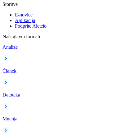
Storitve
E-novice
Aplikacija
Podprite Aleteio
Naši glavni formati
Analize
Članek
Datoteka
Mnenja