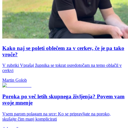
Kako naj se poleti oblečem za v cerkev, če je pa tako
vroče?
V rubriki Vprašaj župnika se tokrat osredotočam na temo oblačil v
cerkvi
Martin Golob
Poroka po več letih skupnega življenja? Povem vam
svoje mnenje
Vsem parom polagam na srce: Ko se pripravljate na poroko,
skušajte čim manj komplicirati