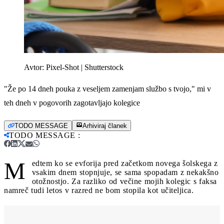
Avtor:
Pixel-Shot | Shutterstock
"Že po 14 dneh pouka z veseljem zamenjam službo s tvojo," mi v
teh dneh v pogovorih zagotavljajo kolegice
TODO MESSAGE
Arhiviraj članek
TODO MESSAGE
:
M
edtem ko se evforija pred začetkom novega šolskega z
vsakim dnem stopnjuje, se sama spopadam z nekakšno
otožnostjo. Za razliko od večine mojih kolegic s faksa
namreč tudi letos v razred ne bom stopila kot učiteljica.