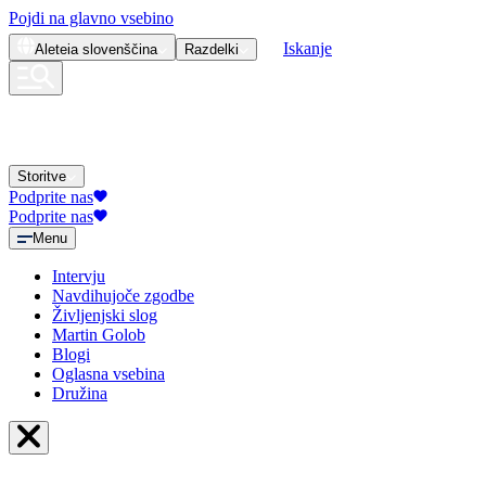
Pojdi na glavno vsebino
Iskanje
Aleteia
slovenščina
Razdelki
Storitve
Podprite nas
Podprite nas
Menu
Intervju
Navdihujoče zgodbe
Življenjski slog
Martin Golob
Blogi
Oglasna vsebina
Družina