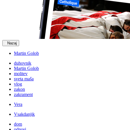
Nazaj
Martin Golob
duhovnik
Martin Golob
molitev
sveta maša
vlog
zakon
zakrament
Vera
Vsakdanjik
dom
odnosi