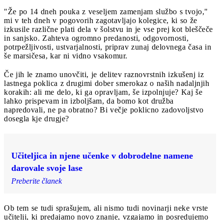
"Že po 14 dneh pouka z veseljem zamenjam službo s tvojo,"
mi v teh dneh v pogovorih zagotavljajo kolegice, ki so že
izkusile različne plati dela v šolstvu in je vse prej kot bleščeče
in sanjsko. Zahteva ogromno predanosti, odgovornosti,
potrpežljivosti, ustvarjalnosti, priprav zunaj delovnega časa in
še marsičesa, kar ni vidno vsakomur.
Če jih le znamo unovčiti, je delitev raznovrstnih izkušenj iz
lastnega poklica z drugimi dober smerokaz o naših nadaljnjih
korakih: ali me delo, ki ga opravljam, še izpolnjuje? Kaj še
lahko prispevam in izboljšam, da bomo kot družba
napredovali, ne pa obratno? Bi večje poklicno zadovoljstvo
dosegla kje drugje?
Učiteljica in njene učenke v dobrodelne namene
darovale svoje lase
Preberite članek
Ob tem se tudi sprašujem, ali nismo tudi novinarji neke vrste
učitelji, ki predajamo novo znanje, vzgajamo in posredujemo