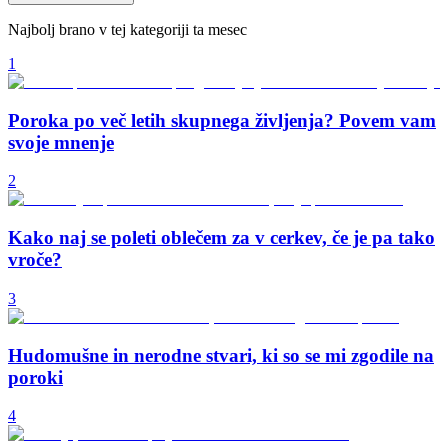
Najbolj brano v tej kategoriji ta mesec
1
Poroka po več letih skupnega življenja? Povem vam
svoje mnenje
2
Kako naj se poleti oblečem za v cerkev, če je pa tako
vroče?
3
Hudomušne in nerodne stvari, ki so se mi zgodile na
poroki
4