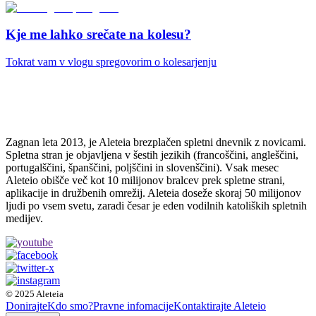
Kje me lahko srečate na kolesu?
Tokrat vam v vlogu spregovorim o kolesarjenju
Zagnan leta 2013, je Aleteia brezplačen spletni dnevnik z novicami.
Spletna stran je objavljena v šestih jezikih (francoščini, angleščini,
portugalščini, španščini, poljščini in slovenščini). Vsak mesec
Aleteio obišče več kot 10 milijonov bralcev prek spletne strani,
aplikacije in družbenih omrežij. Aleteia doseže skoraj 50 milijonov
ljudi po vsem svetu, zaradi česar je eden vodilnih katoliških spletnih
medijev.
© 2025 Aleteia
Donirajte
Kdo smo?
Pravne infomacije
Kontaktirajte Aleteio