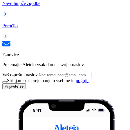
Navdihujoče zgodbe
Poročilo
E-novice
Prejemajte Aleteio vsak dan na svoj e-naslov.
Vaš e-poštni naslov
Strinjam se s prejemanjem vsebine in
pogoji.
Prijavite se