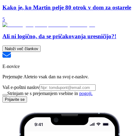
Kako je, ko Martin pelje 80 otrok v dom za ostarele
5
Ali ni logično, da se pričakovanja uresničijo?!
Naloži več člankov
E-novice
Prejemajte Aleteio vsak dan na svoj e-naslov.
Vaš e-poštni naslov
Strinjam se s prejemanjem vsebine in
pogoji.
Prijavite se