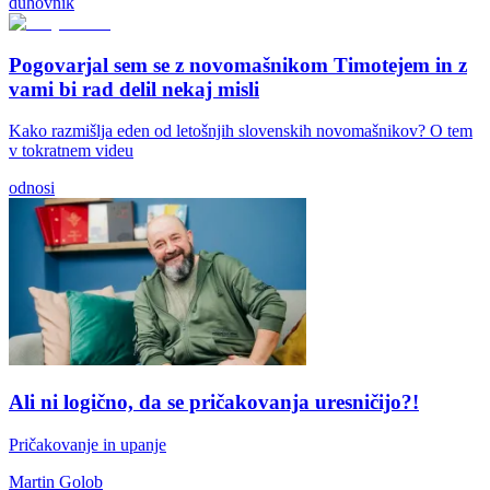
duhovnik
Pogovarjal sem se z novomašnikom Timotejem in z
vami bi rad delil nekaj misli
Kako razmišlja eden od letošnjih slovenskih novomašnikov? O tem
v tokratnem videu
odnosi
Ali ni logično, da se pričakovanja uresničijo?!
Pričakovanje in upanje
Martin Golob