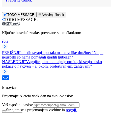
Preberite članek
TODO MESSAGE
Arhiviraj članek
TODO MESSAGE
:
Ključne besede/oznake, povezane s tem člankom:
šola
PREJŠNJI
Po letih tavanja postala mama velike družine: "Najini
neuspehi so nama pomagali graditi ljubezen"
NASLEDNJI
"Vzgojitelji imamo najraje otroke, ki svojo stisko
pokažejo navzven – z jokom, protestiranjem, zahtevami"
E-novice
Prejemajte Aleteio vsak dan na svoj e-naslov.
Vaš e-poštni naslov
Strinjam se s prejemanjem vsebine in
pogoji.