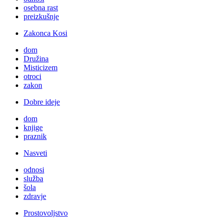
osebna rast
preizkušnje
Zakonca Kosi
dom
Družina
Misticizem
otroci
zakon
Dobre ideje
dom
knjige
praznik
Nasveti
odnosi
služba
šola
zdravje
Prostovoljstvo