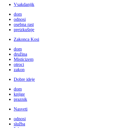
Vsakdanjik
dom
odnosi
osebna rast
preizkušnje
Zakonca Kosi
dom
družina
Misticizem
otroci
zakon
Dobre ideje
dom
knjige
praznik
Nasveti
odnosi
služba