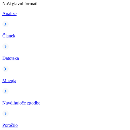
Naši glavni formati
Analize
Članek
Datoteka
Mnenja
Navdihujoče zgodbe
Poročilo