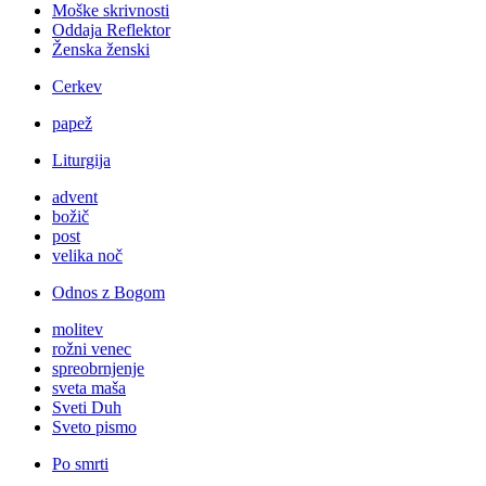
Moške skrivnosti
Oddaja Reflektor
Ženska ženski
Cerkev
papež
Liturgija
advent
božič
post
velika noč
Odnos z Bogom
molitev
rožni venec
spreobrnjenje
sveta maša
Sveti Duh
Sveto pismo
Po smrti