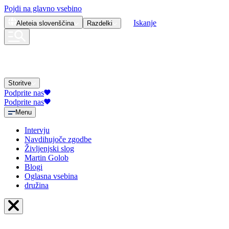
Pojdi na glavno vsebino
Iskanje
Aleteia
slovenščina
Razdelki
Storitve
Podprite nas
Podprite nas
Menu
Intervju
Navdihujoče zgodbe
Življenjski slog
Martin Golob
Blogi
Oglasna vsebina
družina