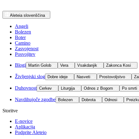
Aleteia
slovenščina
Angeli
Bolezen
Boter
Camino
Zasvojenost
Posvojitev
Blogi
Martin Golob
Vera
Vsakdanjik
Zakonca Kosi
Življenjski slog
Dobre ideje
Nasveti
Prostovoljstvo
Za
Duhovnost
Cerkev
Liturgija
Odnos z Bogom
Po smrti
Navdihujoče zgodbe
Bolezen
Dobrota
Odnosi
Preizk
Storitve
E-novice
Aplikacija
Podprite Aleteio