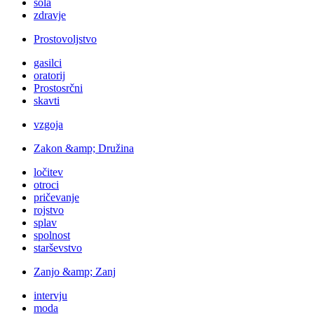
šola
zdravje
Prostovoljstvo
gasilci
oratorij
Prostosrčni
skavti
vzgoja
Zakon &amp; Družina
ločitev
otroci
pričevanje
rojstvo
splav
spolnost
starševstvo
Zanjo &amp; Zanj
intervju
moda