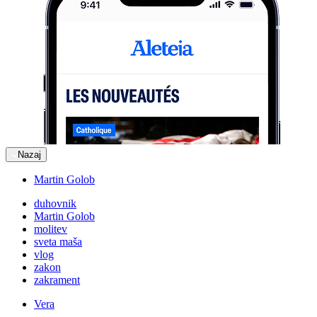
Nazaj
Martin Golob
duhovnik
Martin Golob
molitev
sveta maša
vlog
zakon
zakrament
Vera