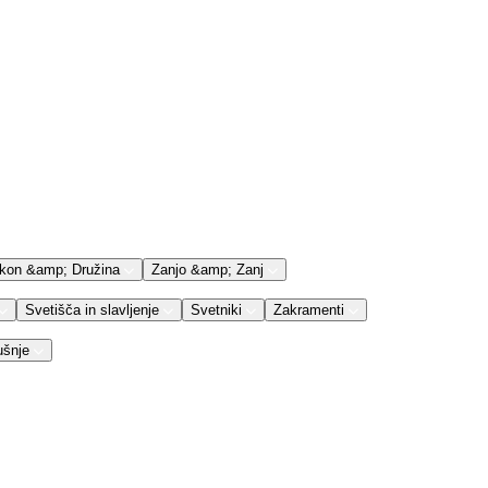
kon &amp; Družina
Zanjo &amp; Zanj
Svetišča in slavljenje
Svetniki
Zakramenti
ušnje