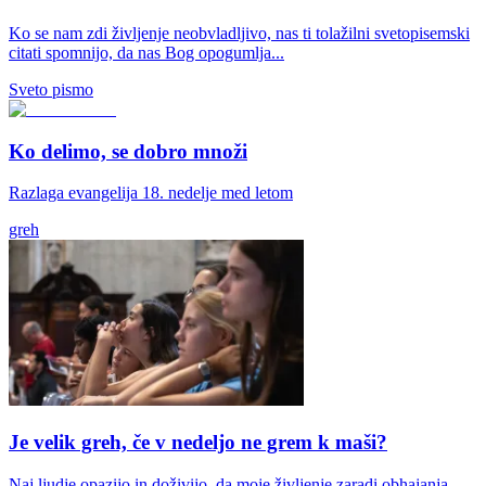
Ko se nam zdi življenje neobvladljivo, nas ti tolažilni svetopisemski
citati spomnijo, da nas Bog opogumlja...
Sveto pismo
Ko delimo, se dobro množi
Razlaga evangelija 18. nedelje med letom
greh
Je velik greh, če v nedeljo ne grem k maši?
Naj ljudje opazijo in doživijo, da moje življenje zaradi obhajanja