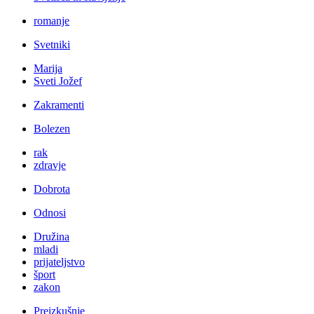
romanje
Svetniki
Marija
Sveti Jožef
Zakramenti
Bolezen
rak
zdravje
Dobrota
Odnosi
Družina
mladi
prijateljstvo
šport
zakon
Preizkušnje