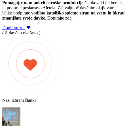
Pomagajte nam pokriti stroške produkcije
člankov, ki jih berete,
in podprite poslanstvo Aleteia. Zahvaljujoč davčnim olajšavam
lahko podpirate
vodilno katoliško spletno stran na svetu in hkrati
zmanjšate svoje davke.
Donirajte zdaj.
Doniram zdaj
( Z davčno olajšavo )
Naši izbrani članki