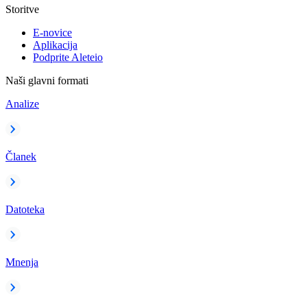
Storitve
E-novice
Aplikacija
Podprite Aleteio
Naši glavni formati
Analize
Članek
Datoteka
Mnenja