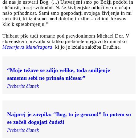
da nas je ustvaril Bog. (...) Ustvarjeni smo po Božji podobi in
sličnosti, torej svobodni. Naše življenjske odločitve določajo
našo prihodnost. Sami smo gospodarji svojega življenja in mi
smo tisti, ki izbiramo med dobrim in zlim ‒ od tod Jezusov
klic k spreobrnjenju."
Thibaut piše tudi romane pod psevdonimom Michael Dor. V
slovenskem prevodu si lahko preberete njegovo kriminalko
Mesarjeva Mandragora
, ki jo je izdala založba Družina.
“Moje težave se zdijo velike, toda smiljenje
samemu sebi ne prinaša ničesar”
Preberite članek
Najprej je zavpila: “Bog, to je grozno!” In potem so
se začeli dogajati čudeži
Preberite članek