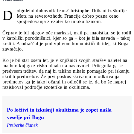
D
olgoletni duhovnik Jean-Christophe Thibaut iz škofije
Metz na severovzhodu Francije dobro pozna ceno
spogledovanja z ezoteriko in okultizmom.
Čeprav je bil njegov oče marksist, mati pa maoistka, se je rodil
v katoliški porodnišnici, kjer so ga – kot je bila navada – takoj
krstili. A odraščal je pod vplivom komunističnih idej, ki Boga
zavračajo.
Ko je bil star osem let, je v knjižnici svojih staršev naletel na
majhno knjigo z risbo nihala na naslovnici. Pritegnila ga je
predvsem trditev, da naj bi takšno nihalo pomagalo pri iskanju
skritih predmetov. Že prvi poskus skrivanja in odkrivanja
predmetov ga je takoj očaral in odločil se je, da bo še naprej
raziskoval področje ezoterike in okultizma.
Po ločitvi in izkušnji okultizma je zopet našla
veselje pri Bogu
Preberite članek