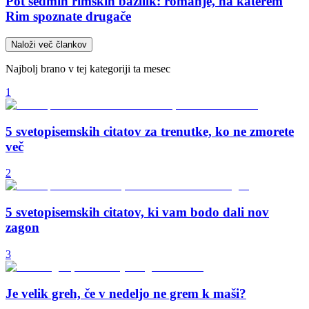
Pot sedmih rimskih bazilik: romanje, na katerem
Rim spoznate drugače
Naloži več člankov
Najbolj brano v tej kategoriji ta mesec
1
5 svetopisemskih citatov za trenutke, ko ne zmorete
več
2
5 svetopisemskih citatov, ki vam bodo dali nov
zagon
3
Je velik greh, če v nedeljo ne grem k maši?