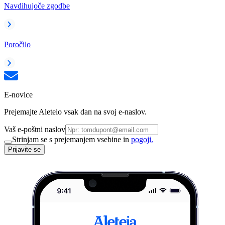
Navdihujoče zgodbe
Poročilo
E-novice
Prejemajte Aleteio vsak dan na svoj e-naslov.
Vaš e-poštni naslov
Strinjam se s prejemanjem vsebine in
pogoji.
Prijavite se