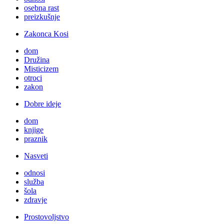
osebna rast
preizkušnje
Zakonca Kosi
dom
Družina
Misticizem
otroci
zakon
Dobre ideje
dom
knjige
praznik
Nasveti
odnosi
služba
šola
zdravje
Prostovoljstvo