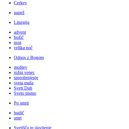
Cerkev
papež
Liturgija
advent
božič
post
velika noč
Odnos z Bogom
molitev
rožni venec
spreobrnjenje
sveta maša
Sveti Duh
Sveto pismo
Po smrti
hudič
smrt
Svetišča in slavljenje