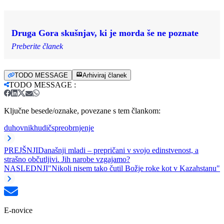
Druga Gora skušnjav, ki je morda še ne poznate
Preberite članek
TODO MESSAGE
Arhiviraj članek
TODO MESSAGE
:
Ključne besede/oznake, povezane s tem člankom:
duhovnik
hudič
spreobrnjenje
PREJŠNJI
Današnji mladi – prepričani v svojo edinstvenost, a
strašno občutljivi. Jih narobe vzgajamo?
NASLEDNJI
"Nikoli nisem tako čutil Božje roke kot v Kazahstanu"
E-novice