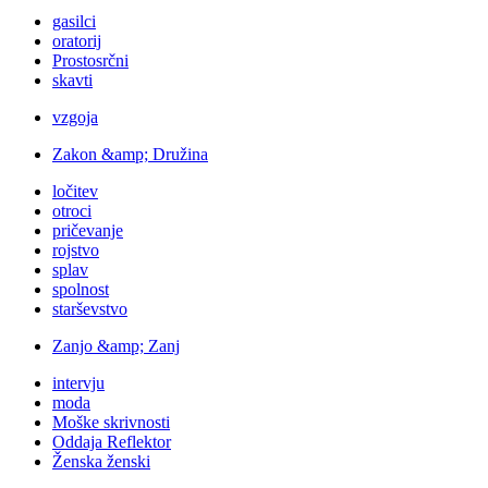
gasilci
oratorij
Prostosrčni
skavti
vzgoja
Zakon &amp; Družina
ločitev
otroci
pričevanje
rojstvo
splav
spolnost
starševstvo
Zanjo &amp; Zanj
intervju
moda
Moške skrivnosti
Oddaja Reflektor
Ženska ženski