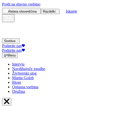
Pojdi na glavno vsebino
Iskanje
Aleteia
slovenščina
Razdelki
Storitve
Podprite nas
Podprite nas
Menu
Intervju
Navdihujoče zgodbe
Življenjski slog
Martin Golob
Blogi
Oglasna vsebina
Družina