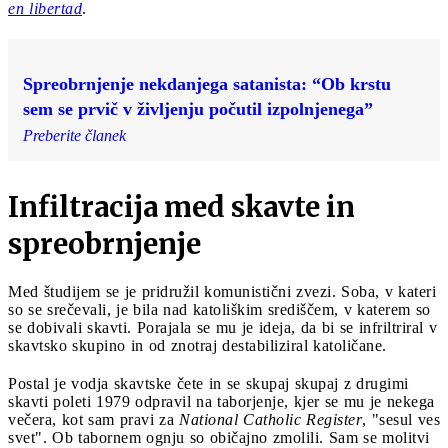
en libertad
.
Spreobrnjenje nekdanjega satanista: “Ob krstu
sem se prvič v življenju počutil izpolnjenega”
Preberite članek
Infiltracija med skavte in
spreobrnjenje
Med študijem se je pridružil komunistični zvezi. Soba, v kateri
so se srečevali, je bila nad katoliškim središčem, v katerem so
se dobivali skavti. Porajala se mu je ideja, da bi se infriltriral v
skavtsko skupino in od znotraj destabiliziral katoličane.
Postal je vodja skavtske čete in se skupaj skupaj z drugimi
skavti poleti 1979 odpravil na taborjenje, kjer se mu je nekega
večera, kot sam pravi za
National Catholic Register
, "sesul ves
svet". Ob tabornem ognju so običajno zmolili. Sam se molitvi