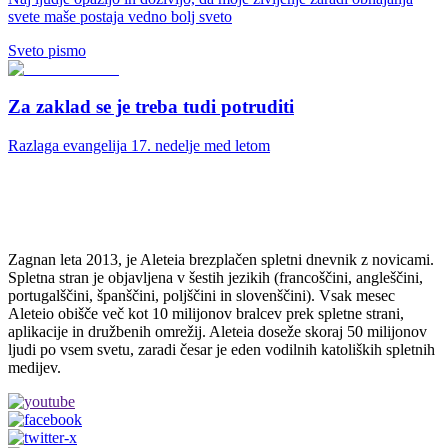
svete maše postaja vedno bolj sveto
Sveto pismo
Za zaklad se je treba tudi potruditi
Razlaga evangelija 17. nedelje med letom
Zagnan leta 2013, je Aleteia brezplačen spletni dnevnik z novicami.
Spletna stran je objavljena v šestih jezikih (francoščini, angleščini,
portugalščini, španščini, poljščini in slovenščini). Vsak mesec
Aleteio obišče več kot 10 milijonov bralcev prek spletne strani,
aplikacije in družbenih omrežij. Aleteia doseže skoraj 50 milijonov
ljudi po vsem svetu, zaradi česar je eden vodilnih katoliških spletnih
medijev.