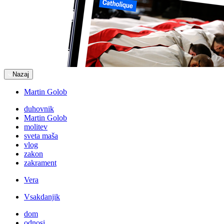
Nazaj
Martin Golob
duhovnik
Martin Golob
molitev
sveta maša
vlog
zakon
zakrament
Vera
Vsakdanjik
dom
odnosi