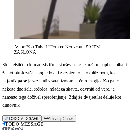
Avtor:
You Tube L'Homme Nouveau | ZAJEM
ZASLONA
Sin ateističnih in marksističnih staršev se je Jean-Christophe Thibaut
že kot otrok začel spogledovati z ezoteriko in okultizmom, kot
najstnik pa se je seznanil s satanizmom in črno magijo. Ko pa je
nekega dne želel sošolca, mladega skavta, odvrniti od vere, je
namesto tega doživel spreobrnjenje. Zdaj že dvajset let deluje kot
duhovnik
TODO MESSAGE
Arhiviraj članek
TODO MESSAGE
: