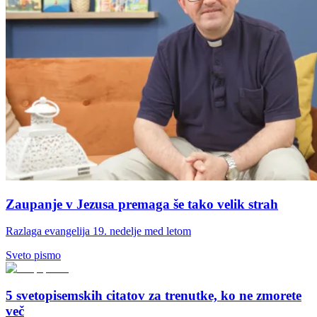
Zaupanje v Jezusa premaga še tako velik strah
Razlaga evangelija 19. nedelje med letom
Sveto pismo
5 svetopisemskih citatov za trenutke, ko ne zmorete
več