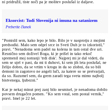
ni pridružil, tiste noči pa je molitev poslušal iz daljave.
Eksorcist: Tudi Slovenija ni imuna na satanizem
Preberite članek
"Pomislil sem, kako lepo je bilo. Bilo je v nasprotju z mojimi
predsodki. Malo sem odprl srce in Sveti Duh je to izkoristil,"
pravi. "Nenadoma sem padel na kolena in tam ostal dve uri.
Resnično sem doživel Boga, ki je prišel in tako rekoč
spremenil moj notranji 'trdi disk'. Najprej mi je dal videti, da
sem se ujel v past, da mi ti duhovi, ki sem jih leta poslušal, ne
želijo dobro, da se vrtim v krogu in da so zlobni, da so bili
demoni in zagotovo ne angeli luči, za katere so se pretvarjali,
da so. Razumel sem, da grem zaradi tega sveta mimo najbolj
bistvenega, ljubezni."
Kar je nekaj minut prej zanj bilo nesmisel, je nenadoma dobilo
povsem drugačen pomen. "Ko sem vstal, sem postal vernik,"
pravi. Imel je 22 let.