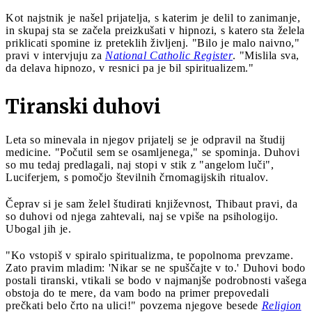
Kot najstnik je našel prijatelja, s katerim je delil to zanimanje,
in skupaj sta se začela preizkušati v hipnozi, s katero sta želela
priklicati spomine iz preteklih življenj. "Bilo je malo naivno,"
pravi v intervjuju za
National Catholic Register
. "Mislila sva,
da delava hipnozo, v resnici pa je bil spiritualizem."
Tiranski duhovi
Leta so minevala in njegov prijatelj se je odpravil na študij
medicine. "Počutil sem se osamljenega," se spominja. Duhovi
so mu tedaj predlagali, naj stopi v stik z "angelom luči",
Luciferjem, s pomočjo številnih črnomagijskih ritualov.
Čeprav si je sam želel študirati književnost, Thibaut pravi, da
so duhovi od njega zahtevali, naj se vpiše na psihologijo.
Ubogal jih je.
"Ko vstopiš v spiralo spiritualizma, te popolnoma prevzame.
Zato pravim mladim: 'Nikar se ne spuščajte v to.' Duhovi bodo
postali tiranski, vtikali se bodo v najmanjše podrobnosti vašega
obstoja do te mere, da vam bodo na primer prepovedali
prečkati belo črto na ulici!" povzema njegove besede
Religion