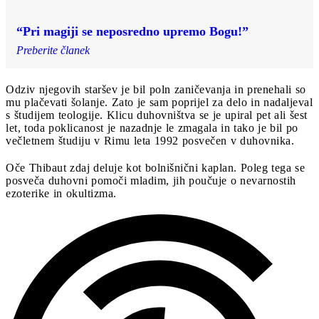
“Pri magiji se neposredno upremo Bogu!”
Preberite članek
Odziv njegovih staršev je bil poln zaničevanja in prenehali so
mu plačevati šolanje. Zato je sam poprijel za delo in nadaljeval
s študijem teologije. Klicu duhovništva se je upiral pet ali šest
let, toda poklicanost je nazadnje le zmagala in tako je bil po
večletnem študiju v Rimu leta 1992 posvečen v duhovnika.
Oče Thibaut zdaj deluje kot bolnišnični kaplan. Poleg tega se
posveča duhovni pomoči mladim, jih poučuje o nevarnostih
ezoterike in okultizma.