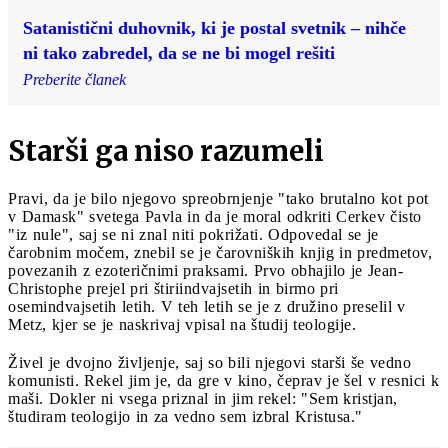
Satanistični duhovnik, ki je postal svetnik – nihče
ni tako zabredel, da se ne bi mogel rešiti
Preberite članek
Starši ga niso razumeli
Pravi, da je bilo njegovo spreobrnjenje "tako brutalno kot pot
v Damask" svetega Pavla in da je moral odkriti Cerkev čisto
"iz nule", saj se ni znal niti pokrižati. Odpovedal se je
čarobnim močem, znebil se je čarovniških knjig in predmetov,
povezanih z ezoteričnimi praksami. Prvo obhajilo je Jean-
Christophe prejel pri štiriindvajsetih in birmo pri
osemindvajsetih letih. V teh letih se je z družino preselil v
Metz, kjer se je naskrivaj vpisal na študij teologije.
Živel je dvojno življenje, saj so bili njegovi starši še vedno
komunisti. Rekel jim je, da gre v kino, čeprav je šel v resnici k
maši. Dokler ni vsega priznal in jim rekel: "Sem kristjan,
študiram teologijo in za vedno sem izbral Kristusa."