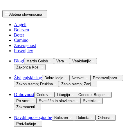
Aleteia
slovenščina
Angeli
Bolezen
Boter
Camino
Zasvojenost
Posvojitev
Blogi
Martin Golob
Vera
Vsakdanjik
Zakonca Kosi
Življenjski slog
Dobre ideje
Nasveti
Prostovoljstvo
Zakon &amp; Družina
Zanjo &amp; Zanj
Duhovnost
Cerkev
Liturgija
Odnos z Bogom
Po smrti
Svetišča in slavljenje
Svetniki
Zakramenti
Navdihujoče zgodbe
Bolezen
Dobrota
Odnosi
Preizkušnje