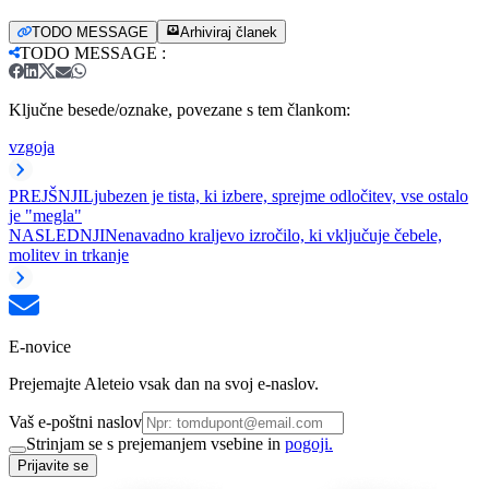
TODO MESSAGE
Arhiviraj članek
TODO MESSAGE
:
Ključne besede/oznake, povezane s tem člankom:
vzgoja
PREJŠNJI
Ljubezen je tista, ki izbere, sprejme odločitev, vse ostalo
je "megla"
NASLEDNJI
Nenavadno kraljevo izročilo, ki vključuje čebele,
molitev in trkanje
E-novice
Prejemajte Aleteio vsak dan na svoj e-naslov.
Vaš e-poštni naslov
Strinjam se s prejemanjem vsebine in
pogoji.
Prijavite se