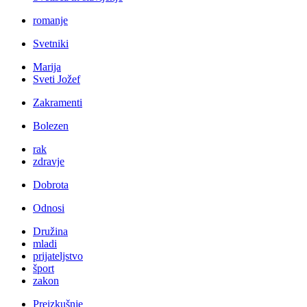
romanje
Svetniki
Marija
Sveti Jožef
Zakramenti
Bolezen
rak
zdravje
Dobrota
Odnosi
Družina
mladi
prijateljstvo
šport
zakon
Preizkušnje