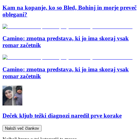
Kam na kopanje, ko so Bled, Bohinj in morje preveč
oblegani?
Camino: zmotna predstava, ki jo ima skoraj vsak
romar začetnik
Camino: zmotna predstava, ki jo ima skoraj vsak
romar začetnik
Deček kljub težki diagnozi naredil prve korake
Naloži več člankov