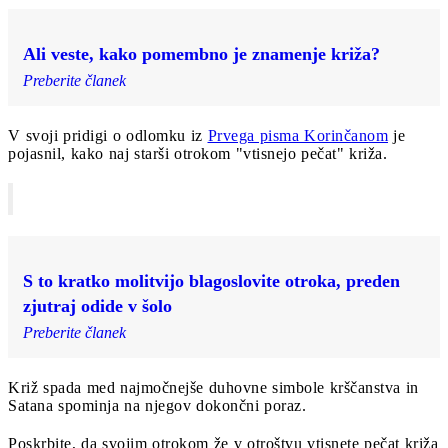
Ali veste, kako pomembno je znamenje križa?
Preberite članek
V svoji pridigi o odlomku iz
Prvega pisma Korinčanom
je
pojasnil, kako naj starši otrokom "vtisnejo pečat" križa.
S to kratko molitvijo blagoslovite otroka, preden
zjutraj odide v šolo
Preberite članek
Križ spada med najmočnejše duhovne simbole krščanstva in
Satana spominja na njegov dokončni poraz.
Poskrbite, da svojim otrokom že v otroštvu vtisnete pečat križa