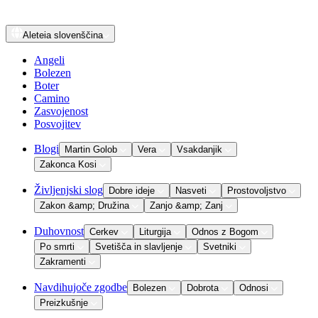
Aleteia
slovenščina
Angeli
Bolezen
Boter
Camino
Zasvojenost
Posvojitev
Blogi
Martin Golob
Vera
Vsakdanjik
Zakonca Kosi
Življenjski slog
Dobre ideje
Nasveti
Prostovoljstvo
Zakon &amp; Družina
Zanjo &amp; Zanj
Duhovnost
Cerkev
Liturgija
Odnos z Bogom
Po smrti
Svetišča in slavljenje
Svetniki
Zakramenti
Navdihujoče zgodbe
Bolezen
Dobrota
Odnosi
Preizkušnje