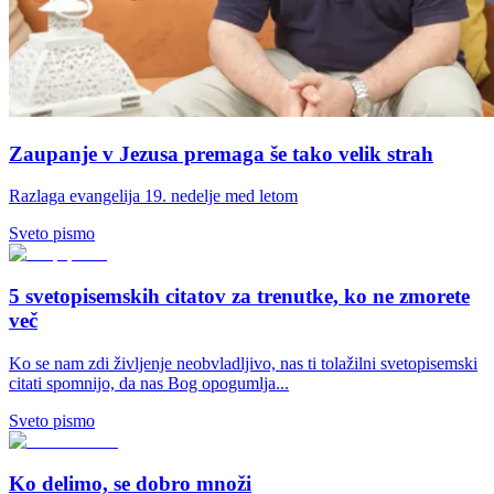
Zaupanje v Jezusa premaga še tako velik strah
Razlaga evangelija 19. nedelje med letom
Sveto pismo
5 svetopisemskih citatov za trenutke, ko ne zmorete
več
Ko se nam zdi življenje neobvladljivo, nas ti tolažilni svetopisemski
citati spomnijo, da nas Bog opogumlja...
Sveto pismo
Ko delimo, se dobro množi