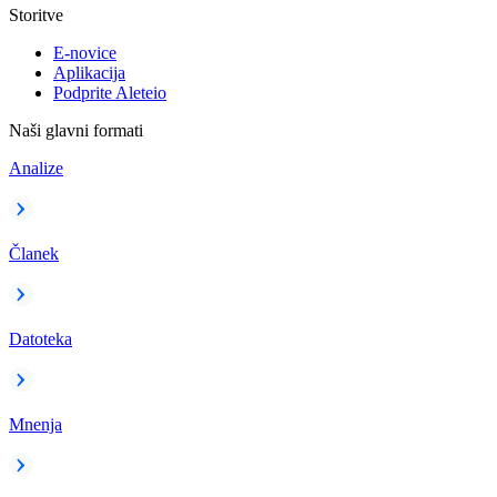
Storitve
E-novice
Aplikacija
Podprite Aleteio
Naši glavni formati
Analize
Članek
Datoteka
Mnenja