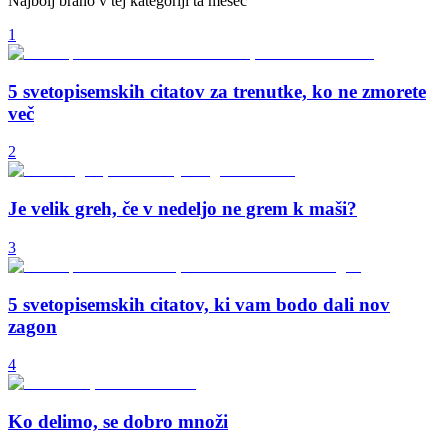
Najbolj brano v tej kategoriji ta mesec
1
5 svetopisemskih citatov za trenutke, ko ne zmorete
več
2
Je velik greh, če v nedeljo ne grem k maši?
3
5 svetopisemskih citatov, ki vam bodo dali nov
zagon
4
Ko delimo, se dobro množi