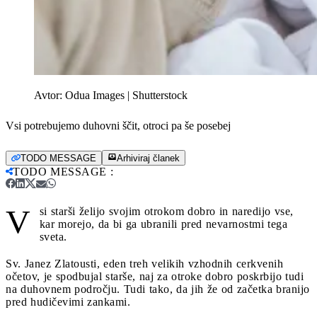
Avtor:
Odua Images | Shutterstock
Vsi potrebujemo duhovni ščit, otroci pa še posebej
TODO MESSAGE
Arhiviraj članek
TODO MESSAGE
:
V
si starši želijo svojim otrokom dobro in naredijo vse,
kar morejo, da bi ga ubranili pred nevarnostmi tega
sveta.
Sv. Janez Zlatousti, eden treh velikih vzhodnih cerkvenih
očetov, je spodbujal starše, naj za otroke dobro poskrbijo tudi
na duhovnem področju. Tudi tako, da jih že od začetka branijo
pred hudičevimi zankami.