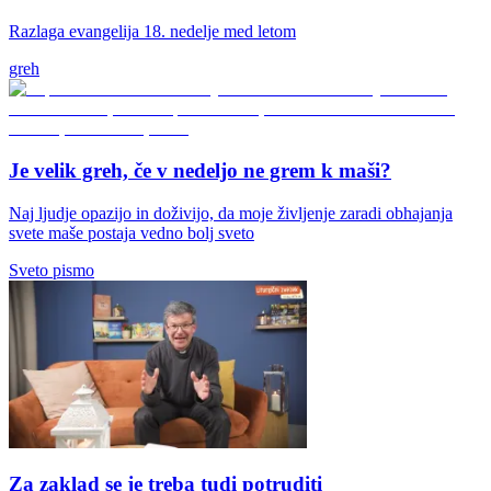
Razlaga evangelija 18. nedelje med letom
greh
Je velik greh, če v nedeljo ne grem k maši?
Naj ljudje opazijo in doživijo, da moje življenje zaradi obhajanja
svete maše postaja vedno bolj sveto
Sveto pismo
Za zaklad se je treba tudi potruditi