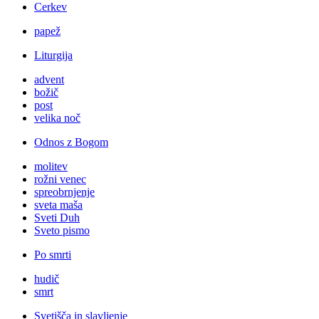
Cerkev
papež
Liturgija
advent
božič
post
velika noč
Odnos z Bogom
molitev
rožni venec
spreobrnjenje
sveta maša
Sveti Duh
Sveto pismo
Po smrti
hudič
smrt
Svetišča in slavljenje