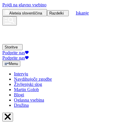
Pojdi na glavno vsebino
Iskanje
Aleteia
slovenščina
Razdelki
Storitve
Podprite nas
Podprite nas
Menu
Intervju
Navdihujoče zgodbe
Življenjski slog
Martin Golob
Blogi
Oglasna vsebina
Družina