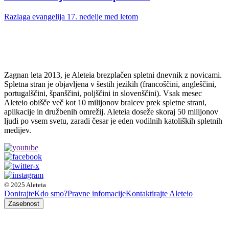
Razlaga evangelija 17. nedelje med letom
Zagnan leta 2013, je Aleteia brezplačen spletni dnevnik z novicami.
Spletna stran je objavljena v šestih jezikih (francoščini, angleščini,
portugalščini, španščini, poljščini in slovenščini). Vsak mesec
Aleteio obišče več kot 10 milijonov bralcev prek spletne strani,
aplikacije in družbenih omrežij. Aleteia doseže skoraj 50 milijonov
ljudi po vsem svetu, zaradi česar je eden vodilnih katoliških spletnih
medijev.
© 2025 Aleteia
Donirajte
Kdo smo?
Pravne infomacije
Kontaktirajte Aleteio
Zasebnost