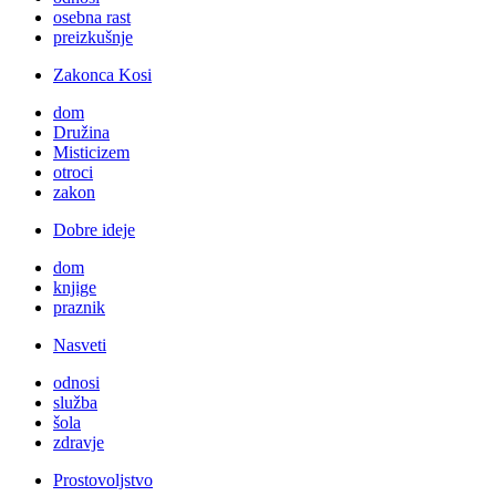
osebna rast
preizkušnje
Zakonca Kosi
dom
Družina
Misticizem
otroci
zakon
Dobre ideje
dom
knjige
praznik
Nasveti
odnosi
služba
šola
zdravje
Prostovoljstvo