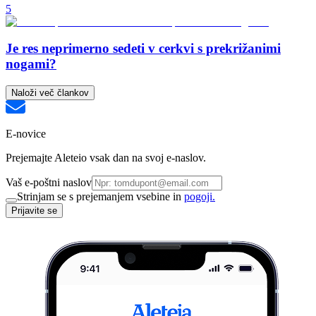
5
Je res neprimerno sedeti v cerkvi s prekrižanimi
nogami?
Naloži več člankov
E-novice
Prejemajte Aleteio vsak dan na svoj e-naslov.
Vaš e-poštni naslov
Strinjam se s prejemanjem vsebine in
pogoji.
Prijavite se