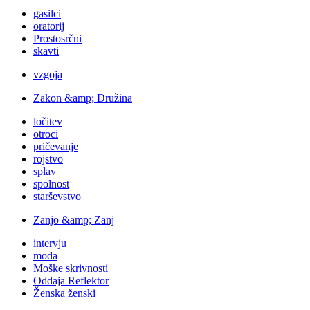
gasilci
oratorij
Prostosrčni
skavti
vzgoja
Zakon &amp; Družina
ločitev
otroci
pričevanje
rojstvo
splav
spolnost
starševstvo
Zanjo &amp; Zanj
intervju
moda
Moške skrivnosti
Oddaja Reflektor
Ženska ženski