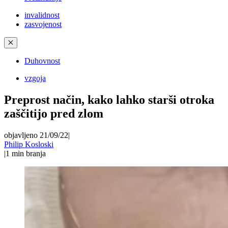
invalidnost
zasvojenost
✕
Duhovnost
vzgoja
Preprost način, kako lahko starši otroka
zaščitijo pred zlom
objavljeno 21/09/22
|
Philip Kosloski
|
1
min branja