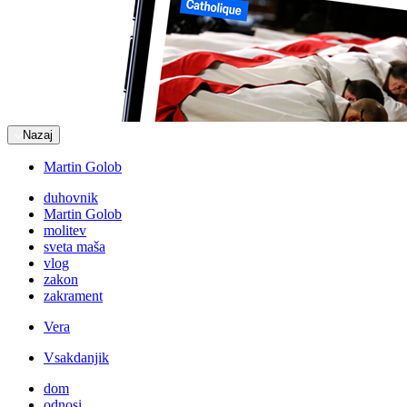
Nazaj
Martin Golob
duhovnik
Martin Golob
molitev
sveta maša
vlog
zakon
zakrament
Vera
Vsakdanjik
dom
odnosi