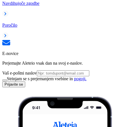
Navdihujoče zgodbe
Poročilo
E-novice
Prejemajte Aleteio vsak dan na svoj e-naslov.
Vaš e-poštni naslov
Strinjam se s prejemanjem vsebine in
pogoji.
Prijavite se