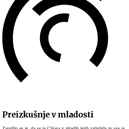
Preizkušnje v mladosti
Zgodilo se je, da se je Chiara v mladih letih zaljubila in vse je