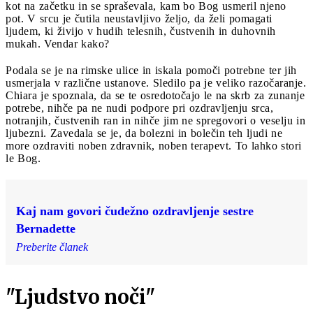
kot na začetku in se spraševala, kam bo Bog usmeril njeno
pot. V srcu je čutila neustavljivo željo, da želi pomagati
ljudem, ki živijo v hudih telesnih, čustvenih in duhovnih
mukah. Vendar kako?
Podala se je na rimske ulice in iskala pomoči potrebne ter jih
usmerjala v različne ustanove. Sledilo pa je veliko razočaranje.
Chiara je spoznala, da se te osredotočajo le na skrb za zunanje
potrebe, nihče pa ne nudi podpore pri ozdravljenju srca,
notranjih, čustvenih ran in nihče jim ne spregovori o veselju in
ljubezni. Zavedala se je, da bolezni in bolečin teh ljudi ne
more ozdraviti noben zdravnik, noben terapevt. To lahko stori
le Bog.
Kaj nam govori čudežno ozdravljenje sestre
Bernadette
Preberite članek
"Ljudstvo noči"