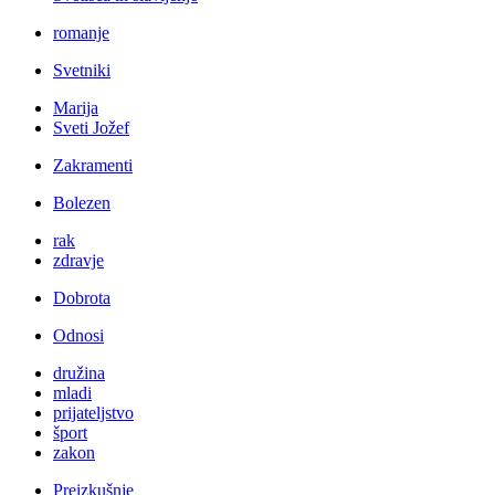
romanje
Svetniki
Marija
Sveti Jožef
Zakramenti
Bolezen
rak
zdravje
Dobrota
Odnosi
družina
mladi
prijateljstvo
šport
zakon
Preizkušnje