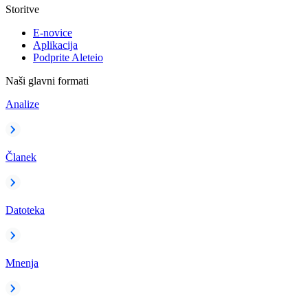
Storitve
E-novice
Aplikacija
Podprite Aleteio
Naši glavni formati
Analize
Članek
Datoteka
Mnenja