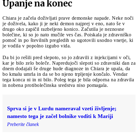
Upanje na konec
Chiara je začela doživljati prave demonske napade. Neke noči
je doživela, kako ji je neki demon najprej v eno, nato še v
drugo oko zapičil razbeljeno konico. Začutila je neznosne
bolečine, ki so jo nato mučile ves čas. Poiskala je zdravniško
pomoč in po številnih pregledih so ugotovili usodno vnetje, ki
je vodila v popolno izgubo vida.
Da bi jo rešili pred slepoto, so jo zdravili z injekcijami v oči,
kar je bilo zelo boleče. Napredujoči slepoti so zdravniki dan za
dnem dodajali še druge hude diagnoze in Chiara je upala, da
bo kmalu umrla in da se bo njeno trpljenje končalo. Vendar
tega konca ni in ni bilo. Poleg tega je bila odporna na zdravila
in nobena protibolečinska sredstva niso pomagala.
Sprva si je v Lurdu nameraval vzeti življenje;
namesto tega je začel bolnike voditi k Mariji
Preberite članek