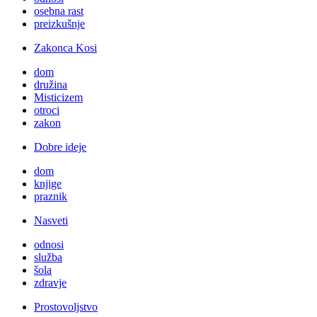
osebna rast
preizkušnje
Zakonca Kosi
dom
družina
Misticizem
otroci
zakon
Dobre ideje
dom
knjige
praznik
Nasveti
odnosi
služba
šola
zdravje
Prostovoljstvo