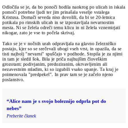
Odločila se je, da bo ponoči hodila naokrog po ulicah in iskala
pomoči potrebne ljudi ter jim prinašala veselje vstalega
Kristusa. Domači seveda niso dovolili, da bi se 20-letnica
potikala po rimskih ulicah in se izpostavljala nevarnostim
mesta. Ni se želela odreči temu klicu in ni želela vznemirjati
nikogar, zato je vse to počela skrivaj.
Tako se je v nočnih urah odpravljala na glavno železniško
postajo, kjer so se srečevali ubogi vseh vrst, in opazila, da se
tisti najbolj "nevarni" spuščajo v podhode. Stopila je za njimi
in tam je sledil šok. Bila je priča najhujšim človeškim
grozotam: podivjanim, predoziranim, okrvavljenim ali
nezavestnim mladim, ki so izgubili vsako upanje. Ta kraj je
poimenovala "predpekel". In prav tam se je začelo njeno
poslanstvo.
“Alice nam je s svojo boleznijo odprla pot do
nebes”
Preberite članek