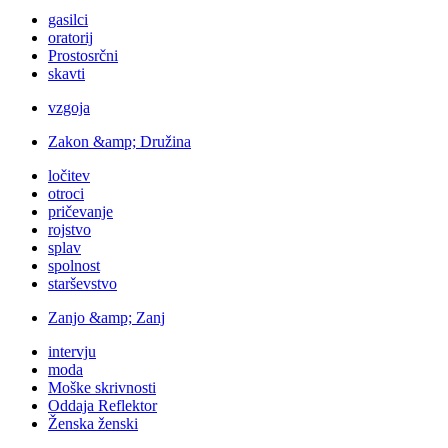
gasilci
oratorij
Prostosrčni
skavti
vzgoja
Zakon &amp; Družina
ločitev
otroci
pričevanje
rojstvo
splav
spolnost
starševstvo
Zanjo &amp; Zanj
intervju
moda
Moške skrivnosti
Oddaja Reflektor
Ženska ženski