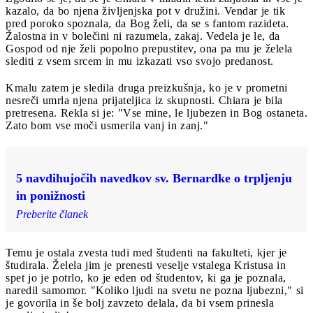
kazalo, da bo njena življenjska pot v družini. Vendar je tik
pred poroko spoznala, da Bog želi, da se s fantom razideta.
Žalostna in v bolečini ni razumela, zakaj. Vedela je le, da
Gospod od nje želi popolno prepustitev, ona pa mu je želela
slediti z vsem srcem in mu izkazati vso svojo predanost.
Kmalu zatem je sledila druga preizkušnja, ko je v prometni
nesreči umrla njena prijateljica iz skupnosti. Chiara je bila
pretresena. Rekla si je: "Vse mine, le ljubezen in Bog ostaneta.
Zato bom vse moči usmerila vanj in zanj."
5 navdihujočih navedkov sv. Bernardke o trpljenju
in ponižnosti
Preberite članek
Temu je ostala zvesta tudi med študenti na fakulteti, kjer je
študirala. Želela jim je prenesti veselje vstalega Kristusa in
spet jo je potrlo, ko je eden od študentov, ki ga je poznala,
naredil samomor. "Koliko ljudi na svetu ne pozna ljubezni," si
je govorila in še bolj zavzeto delala, da bi vsem prinesla