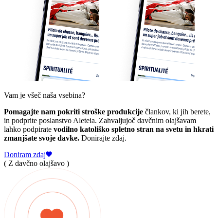
Vam je všeč naša vsebina?
Pomagajte nam pokriti stroške produkcije
člankov, ki jih berete,
in podprite poslanstvo Aleteia. Zahvaljujoč davčnim olajšavam
lahko podpirate
vodilno katoliško spletno stran na svetu in hkrati
zmanjšate svoje davke.
Donirajte zdaj.
Doniram zdaj
( Z davčno olajšavo )