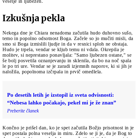
veselje in ljubezen.
Izkušnja pekla
Nekega dne je Chiara nenadoma začutila hudo duhovno sušo,
temo in popolno odsotnost Boga. Začele so jo mučiti misli, da
smo si Boga izmislili ljudje in da v resnici sploh ne obstaja.
Hudo je trpela, vendar se kljub temu ni vdala. Okrepila je
molitev, si neprestano ponavljala: "Samo ljubezen ostane," se
še bolj posvetila oznanjevanju in sklenila, da bo na noč spala
le po tri ure. Vendar se je zaradi izjemnih naporov, ki si jih je
naložila, popolnoma izčrpala in prvič omedlela.
Po desetih letih je izstopil iz sveta odvisnosti:
“Nebesa lahko počakajo, pekel mi je že znan”
Preberite članek
Končno je prišel dan, ko je spet začutila Božjo prisotnost in je
spet postala polna veselja in miru. Zdelo se ji je, da je Bog to