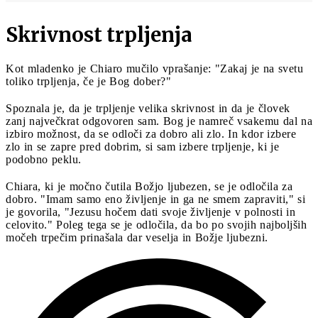
Skrivnost trpljenja
Kot mladenko je Chiaro mučilo vprašanje: "Zakaj je na svetu
toliko trpljenja, če je Bog dober?"
Spoznala je, da je trpljenje velika skrivnost in da je človek
zanj največkrat odgovoren sam. Bog je namreč vsakemu dal na
izbiro možnost, da se odloči za dobro ali zlo. In kdor izbere
zlo in se zapre pred dobrim, si sam izbere trpljenje, ki je
podobno peklu.
Chiara, ki je močno čutila Božjo ljubezen, se je odločila za
dobro. "Imam samo eno življenje in ga ne smem zapraviti," si
je govorila, "Jezusu hočem dati svoje življenje v polnosti in
celovito." Poleg tega se je odločila, da bo po svojih najboljših
močeh trpečim prinašala dar veselja in Božje ljubezni.