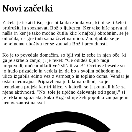
Novi začetki
Začela je iskati hišo, kjer bi lahko zbrala vse, ki bi se ji želeli
pridružiti in spoznavati Božjo ljubezen. Ker take hiše sprva ni
našla in ker je tako močno čutila klic k najbolj obrobnim, se je
odločila, da gre tudi sama živet na ulico. Zaobljubila se je
popolnemu uboštvu ter se zaupala Božji previdnosti.
Ko je to povedala domačim, so bili vsi iz sebe in njen oče, ki
ga je skrbelo zanjo, ji je rekel: "Če odideš kljub moji
prepovedi, nočem nikoli več slišati zate!" Očetove besede so
jo hudo prizadele in vedela je, da bo s svojim odhodom na
ulico izgubila edino vez z varnostjo in toplino doma. Vendar je
ostala neomajna. Pripravljena je bila na odhod, ko je
nenadoma prejela kar tri klice, v katerih so ji ponujali hiše za
njene aktivnosti. "No, tole je tipično delovanje od zgoraj," si
je rekla in spoznala, kako Bog od nje želi popolno zaupanje in
nenavezanost na svet.