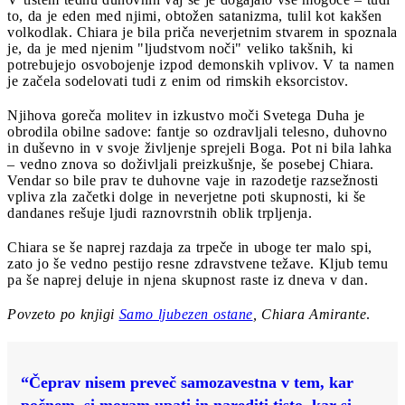
to, da je eden med njimi, obtožen satanizma, tulil kot kakšen
volkodlak. Chiara je bila priča neverjetnim stvarem in spoznala
je, da je med njenim "ljudstvom noči" veliko takšnih, ki
potrebujejo osvobojenje izpod demonskih vplivov. V ta namen
je začela sodelovati tudi z enim od rimskih eksorcistov.
Njihova goreča molitev in izkustvo moči Svetega Duha je
obrodila obilne sadove: fantje so ozdravljali telesno, duhovno
in duševno in v svoje življenje sprejeli Boga. Pot ni bila lahka
– vedno znova so doživljali preizkušnje, še posebej Chiara.
Vendar so bile prav te duhovne vaje in razodetje razsežnosti
vpliva zla začetki dolge in neverjetne poti skupnosti, ki še
dandanes rešuje ljudi raznovrstnih oblik trpljenja.
Chiara se še naprej razdaja za trpeče in uboge ter malo spi,
zato jo še vedno pestijo resne zdravstvene težave. Kljub temu
pa še naprej deluje in njena skupnost raste iz dneva v dan.
Povzeto po knjigi
Samo ljubezen ostane
, Chiara Amirante
.
“Čeprav nisem preveč samozavestna v tem, kar
počnem, si moram upati in narediti tisto, kar si