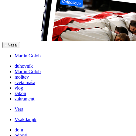
Nazaj
Martin Golob
duhovnik
Martin Golob
molitev
sveta maša
vlog
zakon
zakrament
Vera
Vsakdanjik
dom
odnosi