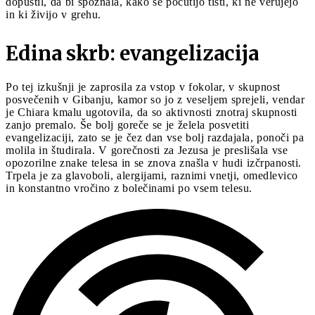
dopustil, da bi spoznala, kako se počutijo tisti, ki ne verujejo
in ki živijo v grehu.
Edina skrb: evangelizacija
Po tej izkušnji je zaprosila za vstop v fokolar, v skupnost
posvečenih v Gibanju, kamor so jo z veseljem sprejeli, vendar
je Chiara kmalu ugotovila, da so aktivnosti znotraj skupnosti
zanjo premalo. Še bolj goreče se je želela posvetiti
evangelizaciji, zato se je čez dan vse bolj razdajala, ponoči pa
molila in študirala. V gorečnosti za Jezusa je preslišala vse
opozorilne znake telesa in se znova znašla v hudi izčrpanosti.
Trpela je za glavoboli, alergijami, raznimi vnetji, omedlevico
in konstantno vročino z bolečinami po vsem telesu.