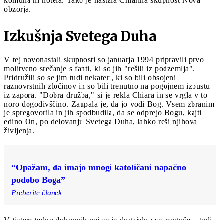
komuna ni hotela. Tako je nastala Chiarina skupnost Nova
obzorja.
Izkušnja Svetega Duha
V tej novonastali skupnosti so januarja 1994 pripravili prvo
molitveno srečanje s fanti, ki so jih "rešili iz podzemlja".
Pridružili so se jim tudi nekateri, ki so bili obsojeni
raznovrstnih zločinov in so bili trenutno na pogojnem izpustu
iz zapora. "Dobra družba," si je rekla Chiara in se vrgla v to
noro dogodivščino. Zaupala je, da jo vodi Bog. Vsem zbranim
je spregovorila in jih spodbudila, da se odprejo Bogu, kajti
edino On, po delovanju Svetega Duha, lahko reši njihova
življenja.
“Opažam, da imajo mnogi katoličani napačno
podobo Boga”
Preberite članek
V tistem tednu duhovnih vaj se je dogajalo vse mogoče – tudi