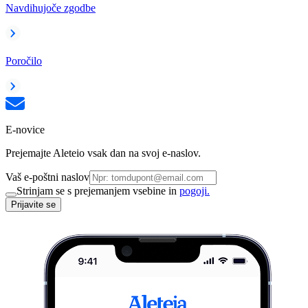
Navdihujoče zgodbe
Poročilo
E-novice
Prejemajte Aleteio vsak dan na svoj e-naslov.
Vaš e-poštni naslov
Strinjam se s prejemanjem vsebine in
pogoji.
Prijavite se