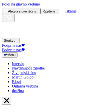
Pojdi na glavno vsebino
Iskanje
Aleteia
slovenščina
Razdelki
Storitve
Podprite nas
Podprite nas
Menu
Intervju
Navdihujoče zgodbe
Življenjski slog
Martin Golob
Blogi
Oglasna vsebina
družina