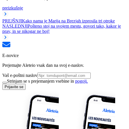
preizkušnje
PREJŠNJI
Kako nama je Marija na Brezjah izprosila tri otroke
NASLEDNJI
Pošteno stoj na svojem mestu, govori tako, kakor je
prav, in se nikogar ne boj!
E-novice
Prejemajte Aleteio vsak dan na svoj e-naslov.
Vaš e-poštni naslov
Strinjam se s prejemanjem vsebine in
pogoji.
Prijavite se