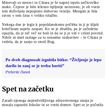
Minevali so meseci in Chiara je še naprej trpela nečloveške
muke. Čeprav je bilo telesno trpljenje neznosno, je ob vsem
tem doživljala nepopisno duhovno veselje. Mnogim je bila
ravno v tem času v veliko tolažbo.
Nekega dne je legla k popoldanskemu počitku in ji je kljub
bolečinam uspelo zaspati. Ko se je zbudila, pa je začudena
opazila, da je nič več ne boli in da se ji je vid v celoti povrnil.
Nihče ni imel razlage za to nenadno ozdravitev – le Chiara je
vedela, da je zanjo to storil Bog.
Po dveh diagnozah izgubila bitko: “Življenje je lepo
darilo in zanj se je treba boriti”
Preberite članek
Spet na začetku
Zaradi njenega nepredvidljivega zdravstvenega stanja je
morala zapustiti fokolar in se vrniti domov. Spet se je počutila