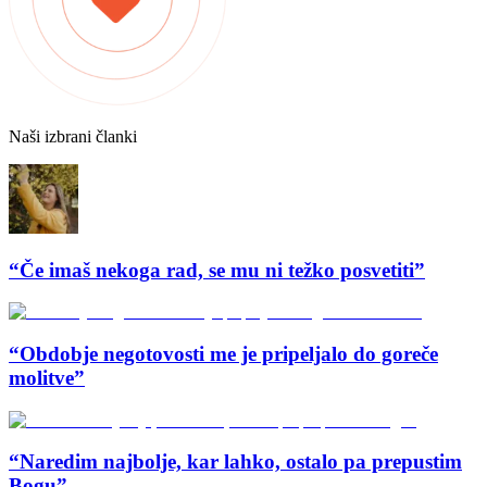
Naši izbrani članki
“Če imaš nekoga rad, se mu ni težko posvetiti”
“Obdobje negotovosti me je pripeljalo do goreče
molitve”
“Naredim najbolje, kar lahko, ostalo pa prepustim
Bogu”