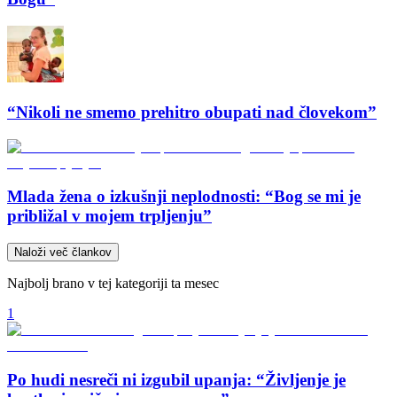
“Nikoli ne smemo prehitro obupati nad človekom”
Mlada žena o izkušnji neplodnosti: “Bog se mi je
približal v mojem trpljenju”
Naloži več člankov
Najbolj brano v tej kategoriji ta mesec
1
Po hudi nesreči ni izgubil upanja: “Življenje je