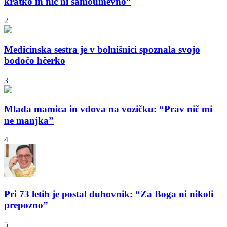
kratko in nič ni samoumevno”
2
Medicinska sestra je v bolnišnici spoznala svojo
bodočo hčerko
3
Mlada mamica in vdova na vozičku: “Prav nič mi
ne manjka”
4
Pri 73 letih je postal duhovnik: “Za Boga ni nikoli
prepozno”
5