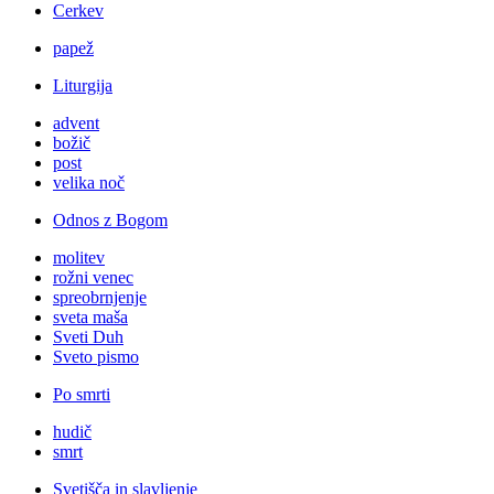
Cerkev
papež
Liturgija
advent
božič
post
velika noč
Odnos z Bogom
molitev
rožni venec
spreobrnjenje
sveta maša
Sveti Duh
Sveto pismo
Po smrti
hudič
smrt
Svetišča in slavljenje