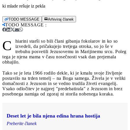
ki mlade rešuje iz pekla
TODO MESSAGE
Arhiviraj članek
TODO MESSAGE
:
C
hiarini starši so bili člani gibanja fokolarov in ko so
izvedeli, da pričakujejo tretjega otroka, so jo še v
trebuhu posvetili Jezusovemu in Marijinemu srcu. Poleg
tega je njena mama v času nosečnosti vsak dan prejemala
obhajilo.
Tako se je leta 1966 rodilo dekle, ki je kmalu svoje življenje
postavilo na trden temelj – na Boga samega. Živela je v veliki
domačnosti z Jezusom in se vedno trudila živeti evangelij.
Vsako odločitev je najprej "predebatirala" z Jezusom in brez
posebnega namiga od zgoraj ni storila nobenega koraka.
Deset let je bila njena edina hrana hostija
Preberite članek