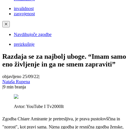
invalidnost
zasvojenost
✕
Navdihujoče zgodbe
preizkušnje
Razdaja se za najbolj uboge. “Imam samo
eno življenje in ga ne smem zapraviti”
objavljeno 25/09/22
|
Nataša Rupena
|
9
min branja
Avtor:
YouTube I Tv2000It
Zgodba Chiare Amirante je pretresljiva, je prava pustolovščina in
"norost", kot pravi sama. Njena zgodba je resnična zgodba ženske,