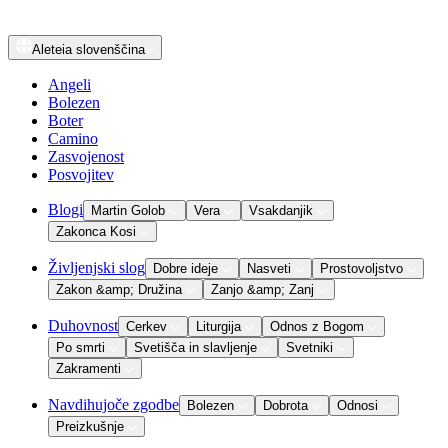
Aleteia
slovenščina
Angeli
Bolezen
Boter
Camino
Zasvojenost
Posvojitev
Blogi
Martin Golob
Vera
Vsakdanjik
Zakonca Kosi
Življenjski slog
Dobre ideje
Nasveti
Prostovoljstvo
Zakon &amp; Družina
Zanjo &amp; Zanj
Duhovnost
Cerkev
Liturgija
Odnos z Bogom
Po smrti
Svetišča in slavljenje
Svetniki
Zakramenti
Navdihujoče zgodbe
Bolezen
Dobrota
Odnosi
Preizkušnje