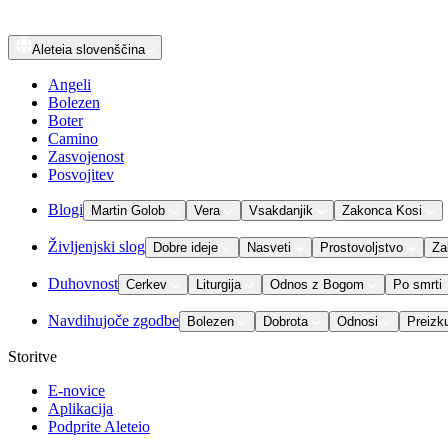
Aleteia
slovenščina
Angeli
Bolezen
Boter
Camino
Zasvojenost
Posvojitev
Blogi
Martin Golob
Vera
Vsakdanjik
Zakonca Kosi
Življenjski slog
Dobre ideje
Nasveti
Prostovoljstvo
Za
Duhovnost
Cerkev
Liturgija
Odnos z Bogom
Po smrti
Navdihujoče zgodbe
Bolezen
Dobrota
Odnosi
Preizk
Storitve
E-novice
Aplikacija
Podprite Aleteio