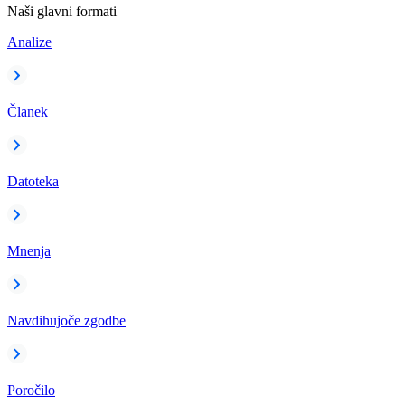
Naši glavni formati
Analize
Članek
Datoteka
Mnenja
Navdihujoče zgodbe
Poročilo