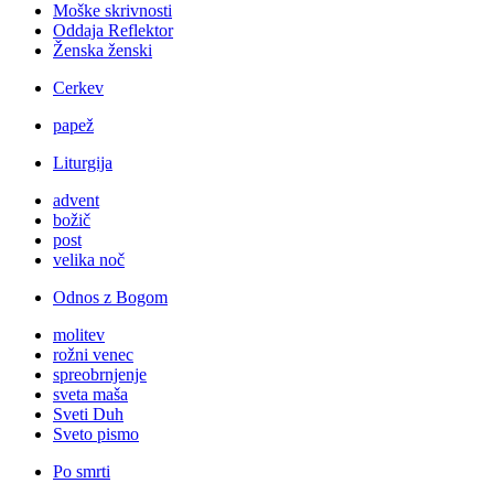
Moške skrivnosti
Oddaja Reflektor
Ženska ženski
Cerkev
papež
Liturgija
advent
božič
post
velika noč
Odnos z Bogom
molitev
rožni venec
spreobrnjenje
sveta maša
Sveti Duh
Sveto pismo
Po smrti