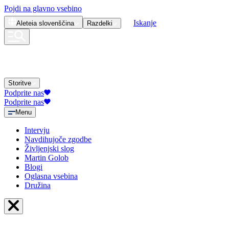
Pojdi na glavno vsebino
Iskanje
Aleteia
slovenščina
Razdelki
Storitve
Podprite nas
Podprite nas
Menu
Intervju
Navdihujoče zgodbe
Življenjski slog
Martin Golob
Blogi
Oglasna vsebina
Družina