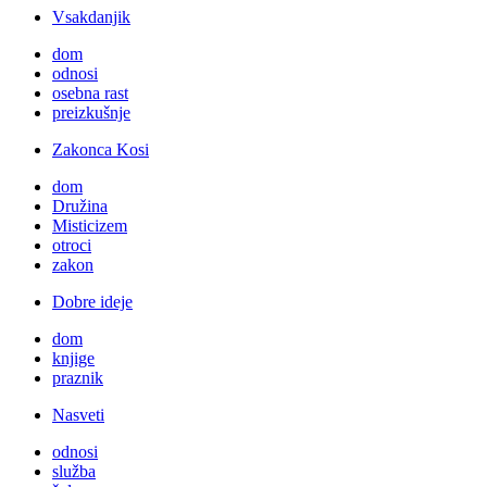
Vsakdanjik
dom
odnosi
osebna rast
preizkušnje
Zakonca Kosi
dom
Družina
Misticizem
otroci
zakon
Dobre ideje
dom
knjige
praznik
Nasveti
odnosi
služba