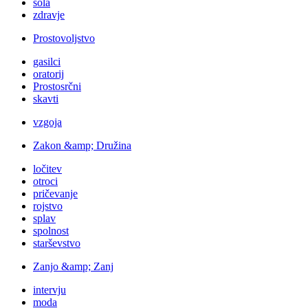
šola
zdravje
Prostovoljstvo
gasilci
oratorij
Prostosrčni
skavti
vzgoja
Zakon &amp; Družina
ločitev
otroci
pričevanje
rojstvo
splav
spolnost
starševstvo
Zanjo &amp; Zanj
intervju
moda