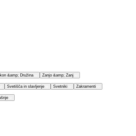
kon &amp; Družina
Zanjo &amp; Zanj
Svetišča in slavljenje
Svetniki
Zakramenti
ušnje