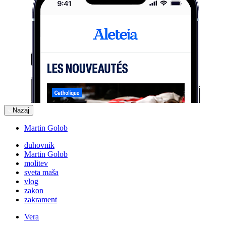
Nazaj
Martin Golob
duhovnik
Martin Golob
molitev
sveta maša
vlog
zakon
zakrament
Vera