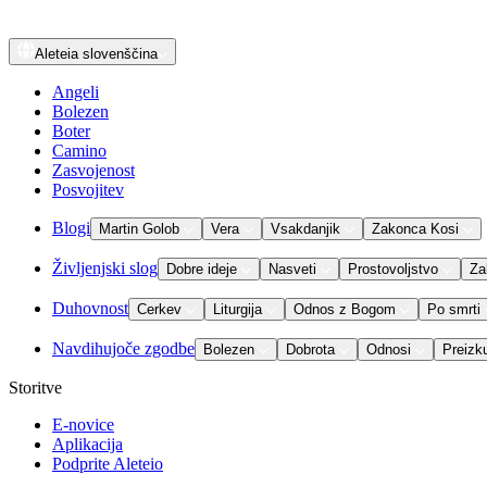
Aleteia
slovenščina
Angeli
Bolezen
Boter
Camino
Zasvojenost
Posvojitev
Blogi
Martin Golob
Vera
Vsakdanjik
Zakonca Kosi
Življenjski slog
Dobre ideje
Nasveti
Prostovoljstvo
Za
Duhovnost
Cerkev
Liturgija
Odnos z Bogom
Po smrti
Navdihujoče zgodbe
Bolezen
Dobrota
Odnosi
Preizk
Storitve
E-novice
Aplikacija
Podprite Aleteio