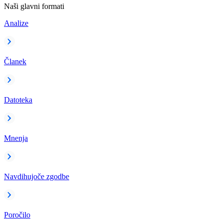
Naši glavni formati
Analize
Članek
Datoteka
Mnenja
Navdihujoče zgodbe
Poročilo