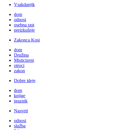
Vsakdanjik
dom
odnosi
osebna rast
preizkušnje
Zakonca Kosi
dom
Družina
Misticizem
otroci
zakon
Dobre ideje
dom
knjige
praznik
Nasveti
odnosi
služba