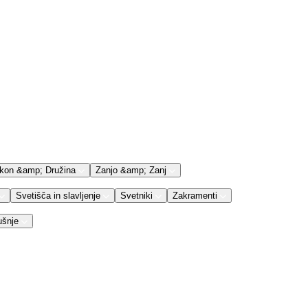
kon &amp; Družina
Zanjo &amp; Zanj
Svetišča in slavljenje
Svetniki
Zakramenti
ušnje