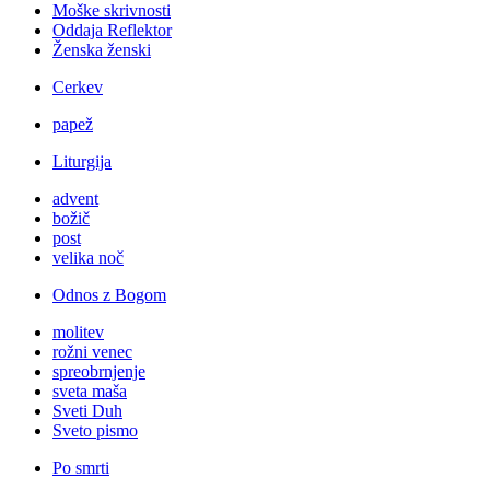
Moške skrivnosti
Oddaja Reflektor
Ženska ženski
Cerkev
papež
Liturgija
advent
božič
post
velika noč
Odnos z Bogom
molitev
rožni venec
spreobrnjenje
sveta maša
Sveti Duh
Sveto pismo
Po smrti