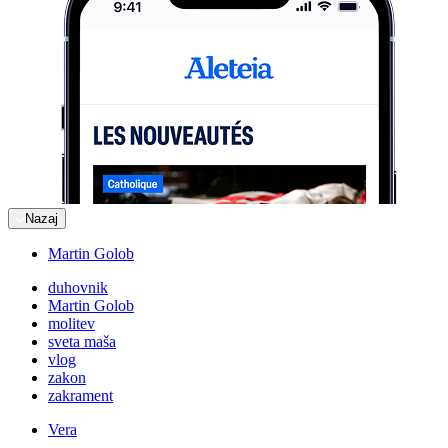
Nazaj
Martin Golob
duhovnik
Martin Golob
molitev
sveta maša
vlog
zakon
zakrament
Vera