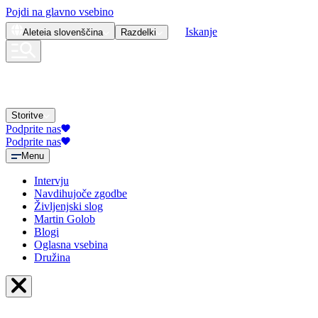
Pojdi na glavno vsebino
Iskanje
Aleteia
slovenščina
Razdelki
Storitve
Podprite nas
Podprite nas
Menu
Intervju
Navdihujoče zgodbe
Življenjski slog
Martin Golob
Blogi
Oglasna vsebina
Družina