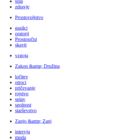
šola
zdravje
Prostovoljstvo
gasilci
oratorij
Prostosrčni
skavti
vzgoja
Zakon &amp; Družina
ločitev
otroci
pričevanje
rojstvo
splav
spolnost
starševstvo
Zanjo &amp; Zanj
intervju
moda