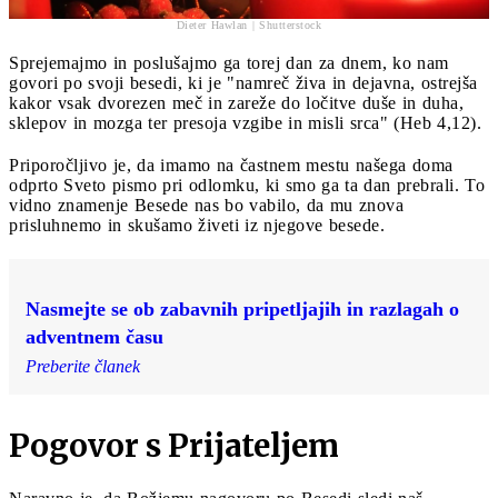
Dieter Hawlan | Shutterstock
Sprejemajmo in poslušajmo ga torej dan za dnem, ko nam
govori po svoji besedi, ki je "namreč živa in dejavna, ostrejša
kakor vsak dvorezen meč in zareže do ločitve duše in duha,
sklepov in mozga ter presoja vzgibe in misli srca" (Heb 4,12).
Priporočljivo je, da imamo na častnem mestu našega doma
odprto Sveto pismo pri odlomku, ki smo ga ta dan prebrali. To
vidno znamenje Besede nas bo vabilo, da mu znova
prisluhnemo in skušamo živeti iz njegove besede.
Nasmejte se ob zabavnih pripetljajih in razlagah o
adventnem času
Preberite članek
Pogovor s Prijateljem