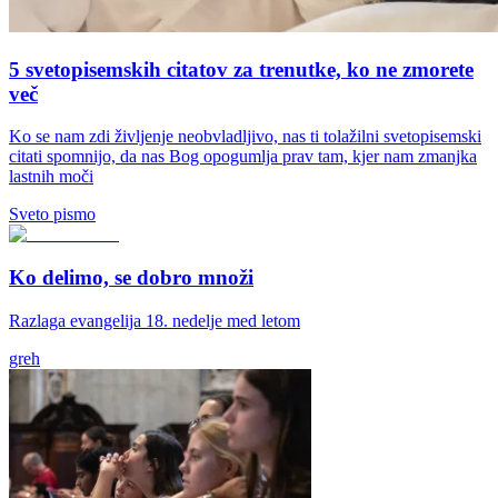
5 svetopisemskih citatov za trenutke, ko ne zmorete
več
Ko se nam zdi življenje neobvladljivo, nas ti tolažilni svetopisemski
citati spomnijo, da nas Bog opogumlja prav tam, kjer nam zmanjka
lastnih moči
Sveto pismo
Ko delimo, se dobro množi
Razlaga evangelija 18. nedelje med letom
greh