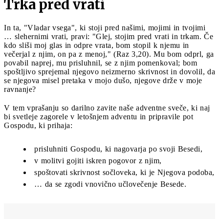
Trka pred vrati
In ta, "Vladar vsega", ki stoji pred našimi, mojimi in tvojimi
… slehernimi vrati, pravi: "Glej, stojim pred vrati in trkam. Če
kdo sliši moj glas in odpre vrata, bom stopil k njemu in
večerjal z njim, on pa z menoj," (Raz 3,20). Mu bom odprl, ga
povabil naprej, mu prisluhnil, se z njim pomenkoval; bom
spoštljivo sprejemal njegovo neizmerno skrivnost in dovolil, da
se njegova misel pretaka v mojo dušo, njegove drže v moje
ravnanje?
V tem vprašanju so darilno zavite naše adventne sveče, ki naj
bi svetleje zagorele v letošnjem adventu in pripravile pot
Gospodu, ki prihaja:
prisluhniti Gospodu, ki nagovarja po svoji Besedi,
v molitvi gojiti iskren pogovor z njim,
spoštovati skrivnost sočloveka, ki je Njegova podoba,
… da se zgodi vnovično učlovečenje Besede.