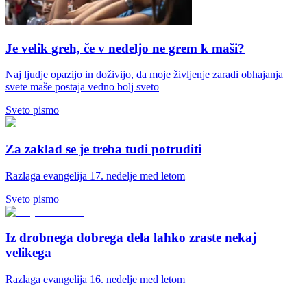
Je velik greh, če v nedeljo ne grem k maši?
Naj ljudje opazijo in doživijo, da moje življenje zaradi obhajanja
svete maše postaja vedno bolj sveto
Sveto pismo
Za zaklad se je treba tudi potruditi
Razlaga evangelija 17. nedelje med letom
Sveto pismo
Iz drobnega dobrega dela lahko zraste nekaj
velikega
Razlaga evangelija 16. nedelje med letom