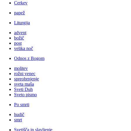
Cerkev
papež
Liturgija
advent
božič
post
velika noč
Odnos z Bogom
molitev
rožni venec
spreobrnjenje
sveta maša
Sveti Duh
Sveto pismo
Po smrti
hudič
smrt
Svetišča in slavljenje