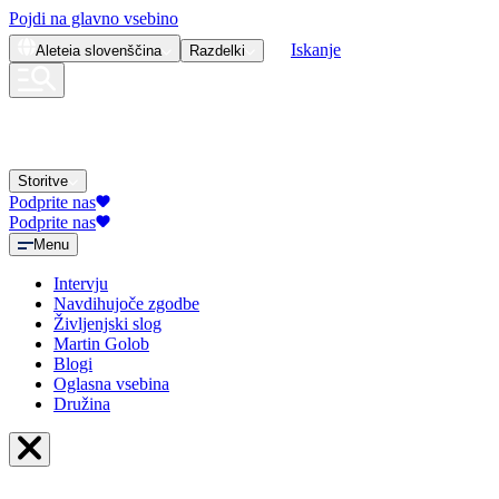
Pojdi na glavno vsebino
Iskanje
Aleteia
slovenščina
Razdelki
Storitve
Podprite nas
Podprite nas
Menu
Intervju
Navdihujoče zgodbe
Življenjski slog
Martin Golob
Blogi
Oglasna vsebina
Družina