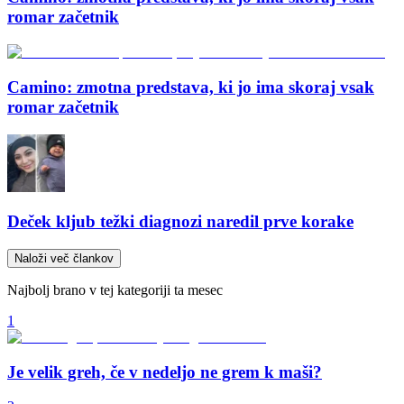
romar začetnik
Camino: zmotna predstava, ki jo ima skoraj vsak
romar začetnik
Deček kljub težki diagnozi naredil prve korake
Naloži več člankov
Najbolj brano v tej kategoriji ta mesec
1
Je velik greh, če v nedeljo ne grem k maši?