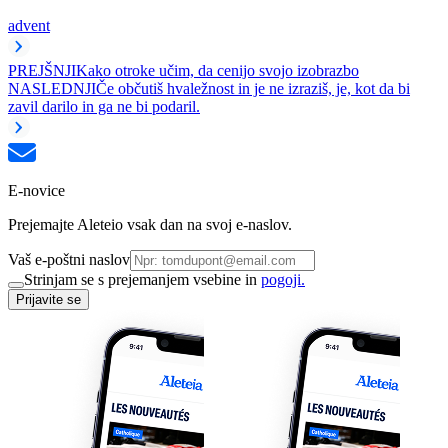
advent
PREJŠNJI
Kako otroke učim, da cenijo svojo izobrazbo
NASLEDNJI
Če občutiš hvaležnost in je ne izraziš, je, kot da bi
zavil darilo in ga ne bi podaril.
E-novice
Prejemajte Aleteio vsak dan na svoj e-naslov.
Vaš e-poštni naslov
Strinjam se s prejemanjem vsebine in
pogoji.
Prijavite se