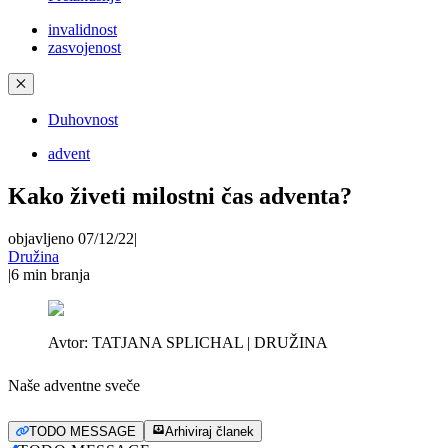
invalidnost
zasvojenost
✕
Duhovnost
advent
Kako živeti milostni čas adventa?
objavljeno 07/12/22
|
Družina
|
6
min branja
Avtor:
TATJANA SPLICHAL | DRUŽINA
Naše adventne sveče
TODO MESSAGE
Arhiviraj članek