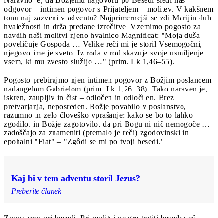
Naravno je, da Božjemu nagovoru po Besedi sledi naš
odgovor – intimen pogovor s Prijateljem – molitev. V kakšnem
tonu naj zazveni v adventu? Najprimernejši se zdi Marijin duh
hvaležnosti in drža predane izročitve. Vzemimo pogosto za
navdih naši molitvi njeno hvalnico Magnificat: "Moja duša
poveličuje Gospoda … Velike reči mi je storil Vsemogočni,
njegovo ime je sveto. Iz roda v rod skazuje svoje usmiljenje
vsem, ki mu zvesto služijo …" (prim. Lk 1,46–55).
Pogosto prebirajmo njen intimen pogovor z Božjim poslancem
nadangelom Gabrielom (prim. Lk 1,26–38). Tako naraven je,
iskren, zaupljiv in čist – odločen in odločilen. Brez
pretvarjanja, neposreden. Božje povabilo v poslanstvo,
razumno in zelo človeško vprašanje: kako se bo to lahko
zgodilo, in Božje zagotovilo, da pri Bogu ni nič nemogoče …
zadoščajo za znameniti (premalo je reči) zgodovinski in
epohalni "Fiat" – "Zgôdi se mi po tvoji besedi."
Kaj bi v tem adventu storil Jezus?
Preberite članek
Znova smo pri besedi. Pri molitvi ne gre tratiti besed; več