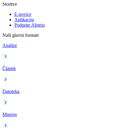
Storitve
E-novice
Aplikacija
Podprite Aleteio
Naši glavni formati
Analize
Članek
Datoteka
Mnenja