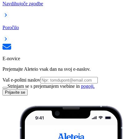
Navdihujoče zgodbe
Poročilo
E-novice
Prejemajte Aleteio vsak dan na svoj e-naslov.
Vaš e-poštni naslov
Strinjam se s prejemanjem vsebine in
pogoji.
Prijavite se