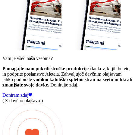
Vam je všeč naša vsebina?
Pomagajte nam pokriti stroške produkcije
člankov, ki jih berete,
in podprite poslanstvo Aleteia. Zahvaljujoč davčnim olajšavam
lahko podpirate
vodilno katoliško spletno stran na svetu in hkrati
zmanjšate svoje davke.
Donirajte zdaj.
Doniram zdaj
( Z davčno olajšavo )