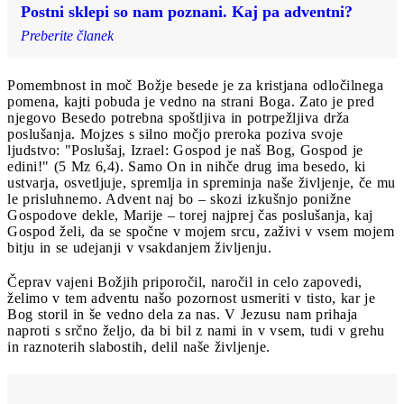
Postni sklepi so nam poznani. Kaj pa adventni?
Preberite članek
Pomembnost in moč Božje besede je za kristjana odločilnega
pomena, kajti pobuda je vedno na strani Boga. Zato je pred
njegovo Besedo potrebna spoštljiva in potrpežljiva drža
poslušanja. Mojzes s silno močjo preroka poziva svoje
ljudstvo: "Poslušaj, Izrael: Gospod je naš Bog, Gospod je
edini!" (5 Mz 6,4). Samo On in nihče drug ima besedo, ki
ustvarja, osvetljuje, spremlja in spreminja naše življenje, če mu
le prisluhnemo. Advent naj bo – skozi izkušnjo ponižne
Gospodove dekle, Marije – torej najprej čas poslušanja, kaj
Gospod želi, da se spočne v mojem srcu, zaživi v vsem mojem
bitju in se udejanji v vsakdanjem življenju.
Čeprav vajeni Božjih priporočil, naročil in celo zapovedi,
želimo v tem adventu našo pozornost usmeriti v tisto, kar je
Bog storil in še vedno dela za nas. V Jezusu nam prihaja
naproti s srčno željo, da bi bil z nami in v vsem, tudi v grehu
in raznoterih slabostih, delil naše življenje.