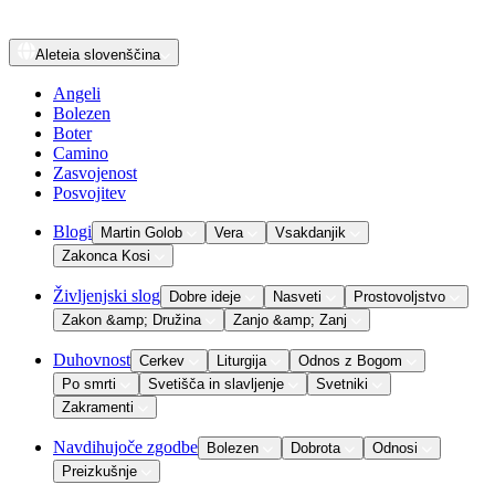
Aleteia
slovenščina
Angeli
Bolezen
Boter
Camino
Zasvojenost
Posvojitev
Blogi
Martin Golob
Vera
Vsakdanjik
Zakonca Kosi
Življenjski slog
Dobre ideje
Nasveti
Prostovoljstvo
Zakon &amp; Družina
Zanjo &amp; Zanj
Duhovnost
Cerkev
Liturgija
Odnos z Bogom
Po smrti
Svetišča in slavljenje
Svetniki
Zakramenti
Navdihujoče zgodbe
Bolezen
Dobrota
Odnosi
Preizkušnje