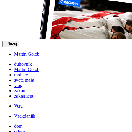
Nazaj
Martin Golob
duhovnik
Martin Golob
molitev
sveta maša
vlog
zakon
zakrament
Vera
Vsakdanjik
dom
odnosi