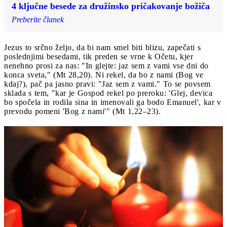
4 ključne besede za družinsko pričakovanje božiča
Preberite članek
Jezus to srčno željo, da bi nam smel biti blizu, zapečati s
poslednjimi besedami, tik preden se vrne k Očetu, kjer
nenehno prosi za nas: "In glejte: jaz sem z vami vse dni do
konca sveta," (Mt 28,20). Ni rekel, da bo z nami (Bog ve
kdaj?), pač pa jasno pravi: "Jaz sem z vami." To se povsem
sklada s tem, "kar je Gospod rekel po preroku: 'Glej, devica
bo spočela in rodila sina in imenovali ga bodo Emanuel', kar v
prevodu pomeni 'Bog z nami'" (Mt 1,22–23).