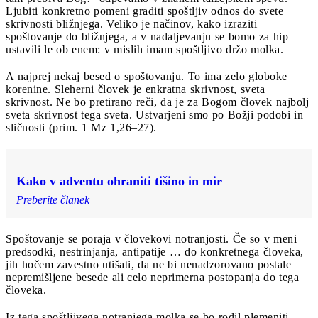
Ljubiti konkretno pomeni graditi spoštljiv odnos do svete
skrivnosti bližnjega. Veliko je načinov, kako izraziti
spoštovanje do bližnjega, a v nadaljevanju se bomo za hip
ustavili le ob enem: v mislih imam spoštljivo držo molka.
A najprej nekaj besed o spoštovanju. To ima zelo globoke
korenine. Sleherni človek je enkratna skrivnost, sveta
skrivnost. Ne bo pretirano reči, da je za Bogom človek najbolj
sveta skrivnost tega sveta. Ustvarjeni smo po Božji podobi in
sličnosti (prim. 1 Mz 1,26–27).
Kako v adventu ohraniti tišino in mir
Preberite članek
Spoštovanje se poraja v človekovi notranjosti. Če so v meni
predsodki, nestrinjanja, antipatije … do konkretnega človeka,
jih hočem zavestno utišati, da ne bi nenadzorovano postale
nepremišljene besede ali celo neprimerna postopanja do tega
človeka.
Iz tega spoštljivega notranjega molka se bo rodil plemeniti