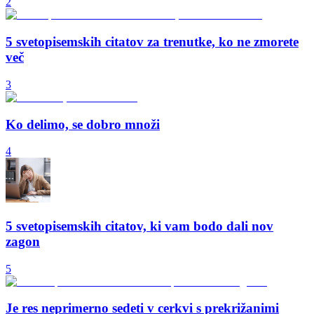
2
5 svetopisemskih citatov za trenutke, ko ne zmorete
več
3
Ko delimo, se dobro množi
4
5 svetopisemskih citatov, ki vam bodo dali nov
zagon
5
Je res neprimerno sedeti v cerkvi s prekrižanimi