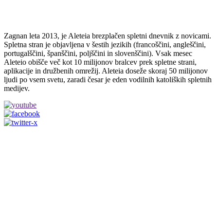
Zagnan leta 2013, je Aleteia brezplačen spletni dnevnik z novicami.
Spletna stran je objavljena v šestih jezikih (francoščini, angleščini,
portugalščini, španščini, poljščini in slovenščini). Vsak mesec
Aleteio obišče več kot 10 milijonov bralcev prek spletne strani,
aplikacije in družbenih omrežij. Aleteia doseže skoraj 50 milijonov
ljudi po vsem svetu, zaradi česar je eden vodilnih katoliških spletnih
medijev.