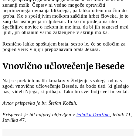
zunanji molk. Čeprav ni vedno mogoče opravičiti
neprimernega ravnanja bližnjega, pa lahko o tem molčim do
groba. Ko s spoštljivim molkom zaščitim hrbet človeka, je to
zanj dar usmiljenja in ljubezni. In ko mi pridejo na uho
žgečkljive novice o nekom in me ima, da bi jih raznesel med
ljudi, jih ohranim varno zaklenjene v skrinji molka.
Resnično lahko spoštujem brata, sestro le, če se odločim za
pogled vere: v njiju prepoznavam brata Jezusa.
Vnovično učlovečenje Besede
Naj se prek teh malih korakov v življenju vsakega od nas
zgodi vnovično učlovečenje Besede, da bodo tisti, ki gledajo
nas, videli Njega, ki prihaja. Tako bo svet bolj svet in svetal.
Avtor prispevka je br. Štefan Kožuh
.
Prispevek je bil najprej objavljen v
tedniku Družina
, letnik 71,
številka 4
7.