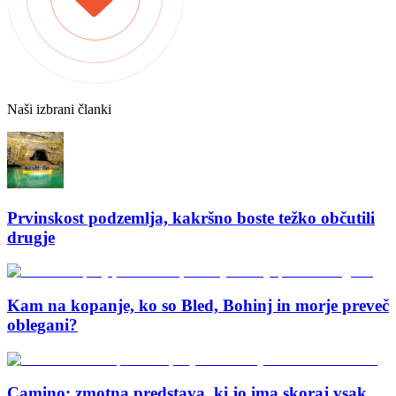
Naši izbrani članki
Prvinskost podzemlja, kakršno boste težko občutili
drugje
Kam na kopanje, ko so Bled, Bohinj in morje preveč
oblegani?
Camino: zmotna predstava, ki jo ima skoraj vsak