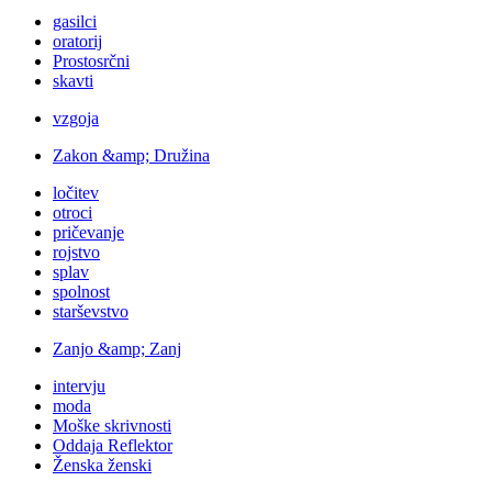
gasilci
oratorij
Prostosrčni
skavti
vzgoja
Zakon &amp; Družina
ločitev
otroci
pričevanje
rojstvo
splav
spolnost
starševstvo
Zanjo &amp; Zanj
intervju
moda
Moške skrivnosti
Oddaja Reflektor
Ženska ženski