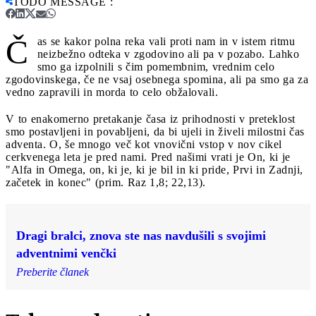
TODO MESSAGE
:
Č
as se kakor polna reka vali proti nam in v istem ritmu
neizbežno odteka v zgodovino ali pa v pozabo. Lahko
smo ga izpolnili s čim pomembnim, vrednim celo
zgodovinskega, če ne vsaj osebnega spomina, ali pa smo ga za
vedno zapravili in morda to celo obžalovali.
V to enakomerno pretakanje časa iz prihodnosti v preteklost
smo postavljeni in povabljeni, da bi ujeli in živeli milostni čas
adventa. O, še mnogo več kot vnovični vstop v nov cikel
cerkvenega leta je pred nami. Pred našimi vrati je On, ki je
"Alfa in Omega, on, ki je, ki je bil in ki pride, Prvi in Zadnji,
začetek in konec" (prim. Raz 1,8; 22,13).
Dragi bralci, znova ste nas navdušili s svojimi
adventnimi venčki
Preberite članek