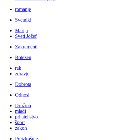
romanje
Svetniki
Marija
Sveti Jožef
Zakramenti
Bolezen
rak
zdravje
Dobrota
Odnosi
Družina
mladi
prijateljstvo
šport
zakon
Preizkušnje