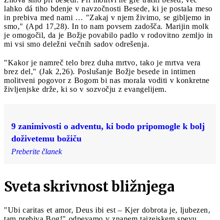
lahko dá tiho bdenje v navzočnosti Besede, ki je postala meso
in prebiva med nami … "Zakaj v njem živimo, se gibljemo in
smo," (Apd 17,28). In to nam povsem zadošča. Marijin molk
je omogočil, da je Božje povabilo padlo v rodovitno zemljo in
mi vsi smo deležni večnih sadov odrešenja.
"Kakor je namreč telo brez duha mrtvo, tako je mrtva vera
brez del," (Jak 2,26). Poslušanje Božje besede in intimen
molitveni pogovor z Bogom bi nas morala voditi v konkretne
življenjske drže, ki so v sozvočju z evangelijem.
9 zanimivosti o adventu, ki bodo pripomogle k bolj
doživetemu božiču
Preberite članek
Sveta skrivnost bližnjega
"Ubi caritas et amor, Deus ibi est – Kjer dobrota je, ljubezen,
tam prebiva Bog!" odpevamo v znanem taizejskem spevu.