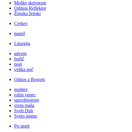
Moške skrivnosti
Oddaja Reflektor
Ženska ženski
Cerkev
papež
Liturgija
advent
božič
post
velika noč
Odnos z Bogom
molitev
rožni venec
spreobrnjenje
sveta maša
Sveti Duh
Sveto pismo
Po smrti