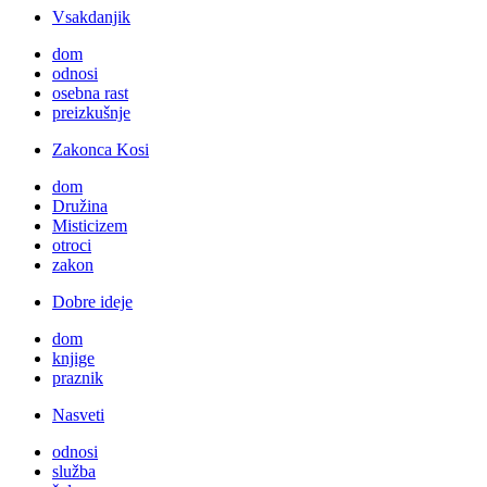
Vsakdanjik
dom
odnosi
osebna rast
preizkušnje
Zakonca Kosi
dom
Družina
Misticizem
otroci
zakon
Dobre ideje
dom
knjige
praznik
Nasveti
odnosi
služba