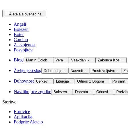
Aleteia
slovenščina
Angeli
Bolezen
Boter
Camino
Zasvojenost
Posvojitev
Blogi
Martin Golob
Vera
Vsakdanjik
Zakonca Kosi
Življenjski slog
Dobre ideje
Nasveti
Prostovoljstvo
Za
Duhovnost
Cerkev
Liturgija
Odnos z Bogom
Po smrti
Navdihujoče zgodbe
Bolezen
Dobrota
Odnosi
Preizk
Storitve
E-novice
Aplikacija
Podprite Aleteio