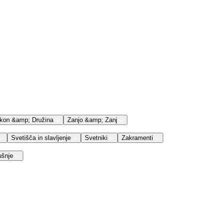
kon &amp; Družina
Zanjo &amp; Zanj
Svetišča in slavljenje
Svetniki
Zakramenti
ušnje