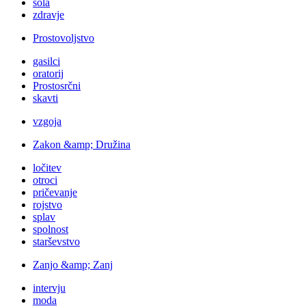
šola
zdravje
Prostovoljstvo
gasilci
oratorij
Prostosrčni
skavti
vzgoja
Zakon &amp; Družina
ločitev
otroci
pričevanje
rojstvo
splav
spolnost
starševstvo
Zanjo &amp; Zanj
intervju
moda