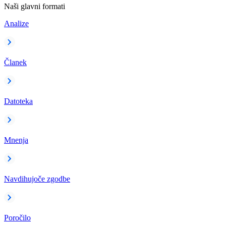
Naši glavni formati
Analize
Članek
Datoteka
Mnenja
Navdihujoče zgodbe
Poročilo