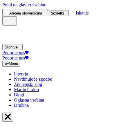
Pojdi na glavno vsebino
Iskanje
Aleteia
slovenščina
Razdelki
Storitve
Podprite nas
Podprite nas
Menu
Intervju
Navdihujoče zgodbe
Življenjski slog
Martin Golob
Blogi
Oglasna vsebina
Družina