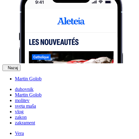
Nazaj
Martin Golob
duhovnik
Martin Golob
molitev
sveta maša
vlog
zakon
zakrament
Vera