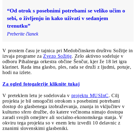
“Od otrok s posebnimi potrebami se veliko učim o
sebi, o življenju in kako uživati v sedanjem
trenutku”
Preberite članek
V prostem času je tajnica pri Medobčinskem društvu Sožitje in
izvaja programe za
Zvezo Sožitje
. Zelo aktivno sodeluje v
odboru Pihalnega orkestra občine Šenčur, kjer že 18 let igra
klarinet. Rada ima glasbo, ples, rada se druži z ljudmi, potuje,
hodi na izlete.
Za ogled fotogalerije kliknite tukaj
V preteklem letu je sodelovala v
projektu MUSInC
. Cilj
projekta je bil omogočiti otrokom s posebnimi potrebami
dostop do glasbenega izobraževanja, znanja in vključitev v
kulturno sfero družbe, do katere večinoma nimajo dostopa
zaradi svojih omejitev ali socialno-ekonomskega stanja. V
okviru tega projekta so v enem letu izvedli 10 delavnic z
znanimi slovenskimi glasbeniki.