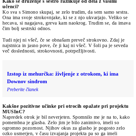
Kako se druženje s sestro razlikuje od dela z vašimi
učenci?
Ko sva s Simono skupaj, se zelo trudim, da sem samo sestra.
Ona ima svoje strokovnjake, ki se z njo ukvarjajo. Veliko se
hecava, si nagajava, greva kam naokrog. Trudim se, da imava
čim bolj sestrski odnos.
Tudi njej ni všeč, če se obnašam preveč strokovno. Zdaj je
najstnica in jasno pove, če ji kaj ni všeč. V šoli pa je seveda
več doslednosti, strokovnosti, potrpežljivosti.
Izstop iz mehurčka: življenje z otrokom, ki ima
Downov sindrom
Preberite članek
Kakšne pozitivne učinke pri otrocih opažate pri projektu
MUSInC?
Napredek otrok je bil neverjeten. Spomnilo me je na to, kako
pomembna je glasba. Zelo jim je bilo zanimivo, imeli so
ogromno pozornost. Njihov okus za glasbo je pogosto zelo
ozko usmerjen, v času izvajanja projekta pa so ga imeli