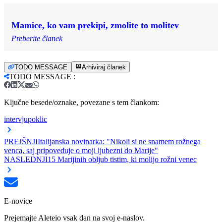
Mamice, ko vam prekipi, zmolite to molitev
Preberite članek
TODO MESSAGE
Arhiviraj članek
TODO MESSAGE
:
Ključne besede/oznake, povezane s tem člankom:
intervju
poklic
PREJŠNJI
Italijanska novinarka: "Nikoli si ne snamem rožnega
venca, saj pripoveduje o moji ljubezni do Marije"
NASLEDNJI
15 Marijinih obljub tistim, ki molijo rožni venec
E-novice
Prejemajte Aleteio vsak dan na svoj e-naslov.