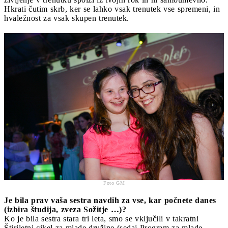
Hkrati čutim skrb, ker se lahko vsak trenutek vse spremeni, in
hvaležnost za vsak skupen trenutek.
Foto GM
Je bila prav vaša sestra navdih za vse, kar počnete danes
(izbira študija, zveza Sožitje …)?
Ko je bila sestra stara tri leta, smo se vključili v takratni
Štiriletni cikel za mlade družine (sedaj Program za mlade