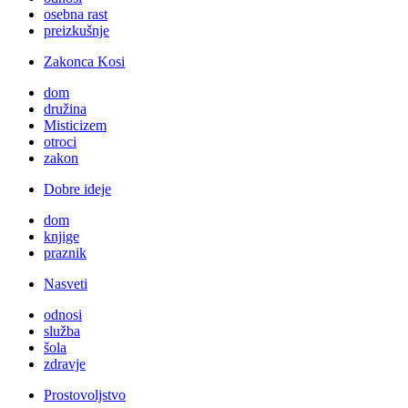
osebna rast
preizkušnje
Zakonca Kosi
dom
družina
Misticizem
otroci
zakon
Dobre ideje
dom
knjige
praznik
Nasveti
odnosi
služba
šola
zdravje
Prostovoljstvo