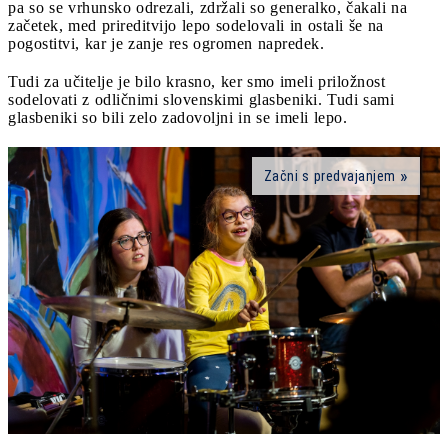
pa so se vrhunsko odrezali, zdržali so generalko, čakali na
začetek, med prireditvijo lepo sodelovali in ostali še na
pogostitvi, kar je zanje res ogromen napredek.
Tudi za učitelje je bilo krasno, ker smo imeli priložnost
sodelovati z odličnimi slovenskimi glasbeniki. Tudi sami
glasbeniki so bili zelo zadovoljni in se imeli lepo.
Začni s predvajanjem