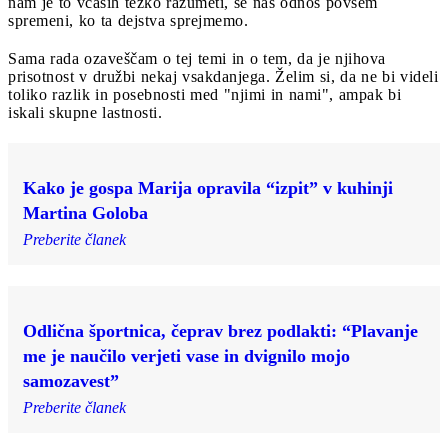
nam je to včasih težko razumeti, se naš odnos povsem
spremeni, ko ta dejstva sprejmemo.
Sama rada ozaveščam o tej temi in o tem, da je njihova
prisotnost v družbi nekaj vsakdanjega. Želim si, da ne bi videli
toliko razlik in posebnosti med "njimi in nami", ampak bi
iskali skupne lastnosti.
Kako je gospa Marija opravila “izpit” v kuhinji
Martina Goloba
Preberite članek
Odlična športnica, čeprav brez podlakti: “Plavanje
me je naučilo verjeti vase in dvignilo mojo
samozavest”
Preberite članek