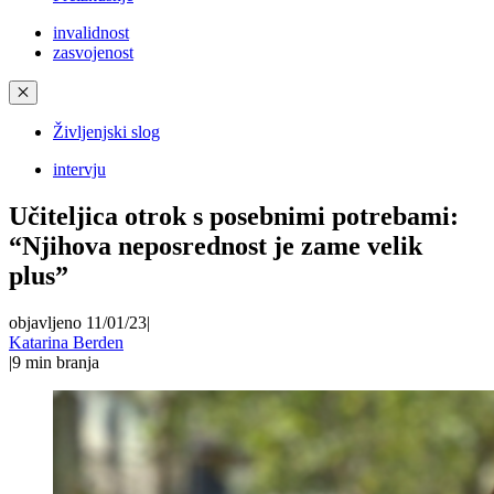
invalidnost
zasvojenost
✕
Življenjski slog
intervju
Učiteljica otrok s posebnimi potrebami:
“Njihova neposrednost je zame velik
plus”
objavljeno 11/01/23
|
Katarina Berden
|
9
min branja