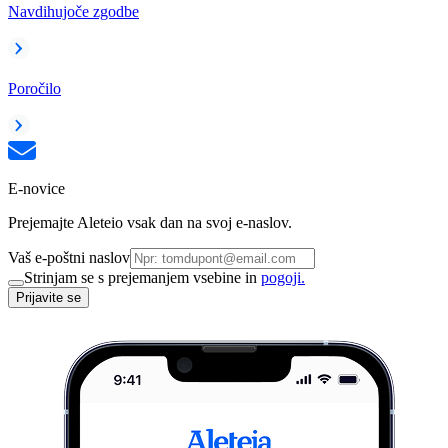
Navdihujoče zgodbe
Poročilo
E-novice
Prejemajte Aleteio vsak dan na svoj e-naslov.
Vaš e-poštni naslov
Strinjam se s prejemanjem vsebine in
pogoji.
Prijavite se