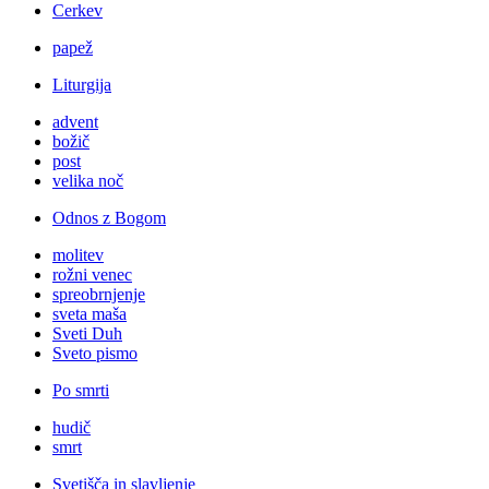
Cerkev
papež
Liturgija
advent
božič
post
velika noč
Odnos z Bogom
molitev
rožni venec
spreobrnjenje
sveta maša
Sveti Duh
Sveto pismo
Po smrti
hudič
smrt
Svetišča in slavljenje