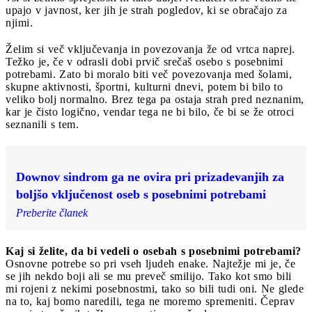
upajo v javnost, ker jih je strah pogledov, ki se obračajo za
njimi.
Želim si več vključevanja in povezovanja že od vrtca naprej.
Težko je, če v odrasli dobi prvič srečaš osebo s posebnimi
potrebami. Zato bi moralo biti več povezovanja med šolami,
skupne aktivnosti, športni, kulturni dnevi, potem bi bilo to
veliko bolj normalno. Brez tega pa ostaja strah pred neznanim,
kar je čisto logično, vendar tega ne bi bilo, če bi se že otroci
seznanili s tem.
Downov sindrom ga ne ovira pri prizadevanjih za
boljšo vključenost oseb s posebnimi potrebami
Preberite članek
Kaj si želite, da bi vedeli o osebah s posebnimi potrebami?
Osnovne potrebe so pri vseh ljudeh enake. Najtežje mi je, če
se jih nekdo boji ali se mu preveč smilijo. Tako kot smo bili
mi rojeni z nekimi posebnostmi, tako so bili tudi oni. Ne glede
na to, kaj bomo naredili, tega ne moremo spremeniti. Čeprav