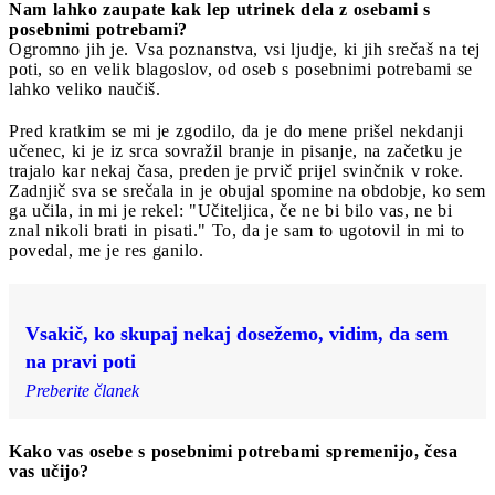
Nam lahko zaupate kak lep utrinek dela z osebami s
posebnimi potrebami?
Ogromno jih je. Vsa poznanstva, vsi ljudje, ki jih srečaš na tej
poti, so en velik blagoslov, od oseb s posebnimi potrebami se
lahko veliko naučiš.
Pred kratkim se mi je zgodilo, da je do mene prišel nekdanji
učenec, ki je iz srca sovražil branje in pisanje, na začetku je
trajalo kar nekaj časa, preden je prvič prijel svinčnik v roke.
Zadnjič sva se srečala in je obujal spomine na obdobje, ko sem
ga učila, in mi je rekel: "Učiteljica, če ne bi bilo vas, ne bi
znal nikoli brati in pisati." To, da je sam to ugotovil in mi to
povedal, me je res ganilo.
Vsakič, ko skupaj nekaj dosežemo, vidim, da sem
na pravi poti
Preberite članek
Kako vas osebe s posebnimi potrebami spremenijo, česa
vas učijo?