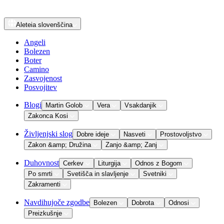
Aleteia
slovenščina
Angeli
Bolezen
Boter
Camino
Zasvojenost
Posvojitev
Blogi
Martin Golob
Vera
Vsakdanjik
Zakonca Kosi
Življenjski slog
Dobre ideje
Nasveti
Prostovoljstvo
Zakon &amp; Družina
Zanjo &amp; Zanj
Duhovnost
Cerkev
Liturgija
Odnos z Bogom
Po smrti
Svetišča in slavljenje
Svetniki
Zakramenti
Navdihujoče zgodbe
Bolezen
Dobrota
Odnosi
Preizkušnje