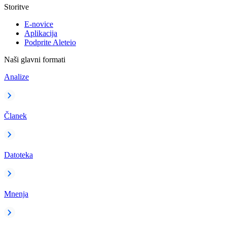
Storitve
E-novice
Aplikacija
Podprite Aleteio
Naši glavni formati
Analize
Članek
Datoteka
Mnenja