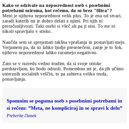
Kako se odzivate na neposrednost oseb s posebnimi
potrebami oziroma, kot rečemo, da so brez "filtra"?
Meni je njihova neposrednost velik plus. To je ena od stvari,
zaradi katerih mi je dobro delati z njimi. Pri njih ni
preračunljivosti. Taki osebi si všeč ali pa ji nisi. To me ni
nikoli spravljalo v stisko.
Naučila sem se sprejemati takšna vprašanja in postavljati meje.
Verjamem pa, da so lahko ljudje presenečeni, zanje je to šok,
njihovo neposrednost lahko razumejo negativno.
Zato se v razredu vedno trudim, da si svoje otroke
predstavljam, ko bodo odrasli. Pomembno mi je, da jih učimo
ustreznih socialnih veščin, to pa zahteva veliko truda,
ponavljanja.
Spomnim se poguma oseb s posebnimi potrebami in
si rečem: ”Meta, ne kompliciraj in se spravi k delu”
Preberite članek