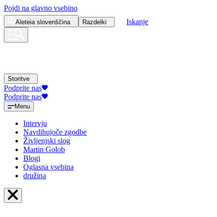
Pojdi na glavno vsebino
Iskanje
Aleteia
slovenščina
Razdelki
Storitve
Podprite nas
Podprite nas
Menu
Intervju
Navdihujoče zgodbe
Življenjski slog
Martin Golob
Blogi
Oglasna vsebina
družina