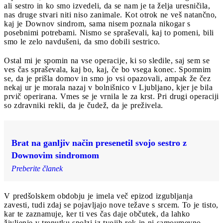
ali sestro in ko smo izvedeli, da se nam je ta želja uresničila,
nas druge stvari niti niso zanimale. Kot otrok ne veš natančno,
kaj je Downov sindrom, sama nisem poznala nikogar s
posebnimi potrebami. Nismo se spraševali, kaj to pomeni, bili
smo le zelo navdušeni, da smo dobili sestrico.
Ostal mi je spomin na vse operacije, ki so sledile, saj sem se
ves čas spraševala, kaj bo, kaj, če bo vsega konec. Spomnim
se, da je prišla domov in smo jo vsi opazovali, ampak že čez
nekaj ur je morala nazaj v bolnišnico v Ljubljano, kjer je bila
prvič operirana. Vmes se je vrnila le za krst. Pri drugi operaciji
so zdravniki rekli, da je čudež, da je preživela.
Brat na ganljiv način presenetil svojo sestro z
Downovim sindromom
Preberite članek
V predšolskem obdobju je imela več epizod izgubljanja
zavesti, tudi zdaj se pojavljajo nove težave s srcem. To je tisto,
kar te zaznamuje, ker ti ves čas daje občutek, da lahko
življenje v trenutku spolzi iz tvojih rok in ni samoumevno.