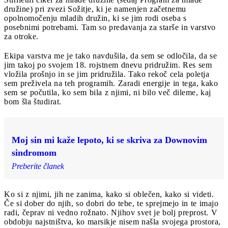
družine) pri zvezi Sožitje, ki je namenjen začetnemu
opolnomočenju mladih družin, ki se jim rodi oseba s
posebnimi potrebami. Tam so predavanja za starše in varstvo
za otroke.
Ekipa varstva me je tako navdušila, da sem se odločila, da se
jim takoj po svojem 18. rojstnem dnevu pridružim. Res sem
vložila prošnjo in se jim pridružila. Tako rekoč cela poletja
sem preživela na teh programih. Zaradi energije in tega, kako
sem se počutila, ko sem bila z njimi, ni bilo več dileme, kaj
bom šla študirat.
Moj sin mi kaže lepoto, ki se skriva za Downovim
sindromom
Preberite članek
Ko si z njimi, jih ne zanima, kako si oblečen, kako si videti.
Če si dober do njih, so dobri do tebe, te sprejmejo in te imajo
radi, čeprav ni vedno rožnato. Njihov svet je bolj preprost. V
obdobju najstništva, ko marsikje nisem našla svojega prostora,