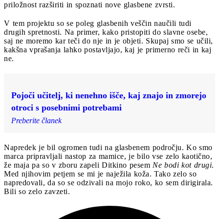
priložnost razširiti in spoznati nove glasbene zvrsti.
V tem projektu so se poleg glasbenih veščin naučili tudi
drugih spretnosti. Na primer, kako pristopiti do slavne osebe,
saj ne moremo kar teči do nje in je objeti. Skupaj smo se učili,
kakšna vprašanja lahko postavljajo, kaj je primerno reči in kaj
ne.
Pojoči učitelj, ki nenehno išče, kaj znajo in zmorejo
otroci s posebnimi potrebami
Preberite članek
Napredek je bil ogromen tudi na glasbenem področju. Ko smo
marca pripravljali nastop za mamice, je bilo vse zelo kaotično,
že maja pa so v zboru zapeli Ditkino pesem
Ne bodi kot drugi
.
Med njihovim petjem se mi je naježila koža. Tako zelo so
napredovali, da so se odzivali na mojo roko, ko sem dirigirala.
Bili so zelo zavzeti.