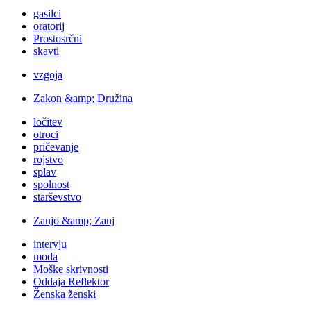
gasilci
oratorij
Prostosrčni
skavti
vzgoja
Zakon &amp; Družina
ločitev
otroci
pričevanje
rojstvo
splav
spolnost
starševstvo
Zanjo &amp; Zanj
intervju
moda
Moške skrivnosti
Oddaja Reflektor
Ženska ženski