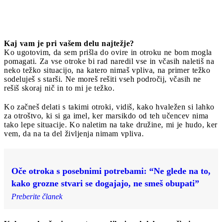
Kaj vam je pri vašem delu najtežje?
Ko ugotovim, da sem prišla do ovire in otroku ne bom mogla
pomagati. Za vse otroke bi rad naredil vse in včasih naletiš na
neko težko situacijo, na katero nimaš vpliva, na primer težko
sodeluješ s starši. Ne moreš rešiti vseh področij, včasih ne
rešiš skoraj nič in to mi je težko.
Ko začneš delati s takimi otroki, vidiš, kako hvaležen si lahko
za otroštvo, ki si ga imel, ker marsikdo od teh učencev nima
tako lepe situacije. Ko naletim na take družine, mi je hudo, ker
vem, da na ta del življenja nimam vpliva.
Oče otroka s posebnimi potrebami: “Ne glede na to,
kako grozne stvari se dogajajo, ne smeš obupati”
Preberite članek