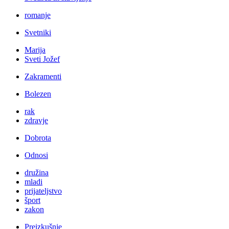
romanje
Svetniki
Marija
Sveti Jožef
Zakramenti
Bolezen
rak
zdravje
Dobrota
Odnosi
družina
mladi
prijateljstvo
šport
zakon
Preizkušnje