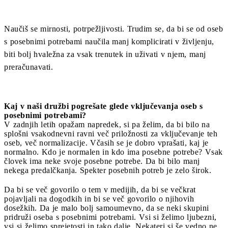
Naučiš se mirnosti, potrpežljivosti. Trudim se, da bi se od oseb
s posebnimi potrebami naučila manj komplicirati v življenju,
biti bolj hvaležna za vsak trenutek in uživati v njem, manj
preračunavati.
Kaj v naši družbi pogrešate glede vključevanja oseb s
posebnimi potrebami?
V zadnjih letih opažam napredek, si pa želim, da bi bilo na
splošni vsakodnevni ravni več priložnosti za vključevanje teh
oseb, več normalizacije. Včasih se je dobro vprašati, kaj je
normalno. Kdo je normalen in kdo ima posebne potrebe? Vsak
človek ima neke svoje posebne potrebe. Da bi bilo manj
nekega predalčkanja. Spekter posebnih potreb je zelo širok.
Da bi se več govorilo o tem v medijih, da bi se večkrat
pojavljali na dogodkih in bi se več govorilo o njihovih
dosežkih. Da je malo bolj samoumevno, da se neki skupini
pridruži oseba s posebnimi potrebami. Vsi si želimo ljubezni,
vsi si želimo sprejetosti in tako dalje. Nekateri si še vedno ne