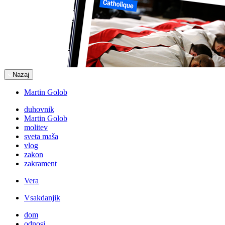
Nazaj
Martin Golob
duhovnik
Martin Golob
molitev
sveta maša
vlog
zakon
zakrament
Vera
Vsakdanjik
dom
odnosi