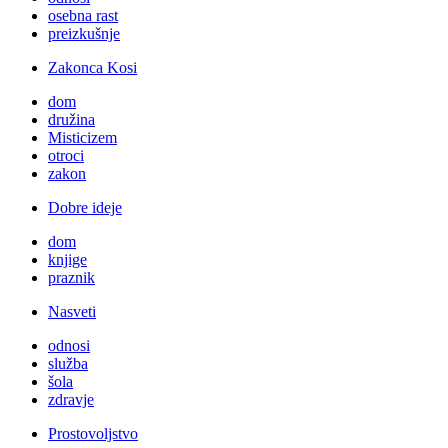
osebna rast
preizkušnje
Zakonca Kosi
dom
družina
Misticizem
otroci
zakon
Dobre ideje
dom
knjige
praznik
Nasveti
odnosi
služba
šola
zdravje
Prostovoljstvo