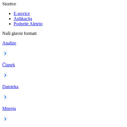
Storitve
E-novice
Aplikacija
Podprite Aleteio
Naši glavni formati
Analize
Članek
Datoteka
Mnenja