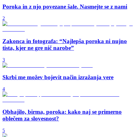
Poroka in z njo povezane šale. Nasmejte se z nami
2
Zakonca in fotografa: “Najlepša poroka ni nujno
tista, kjer ne gre nič narobe”
3
Skrbi me možev bojevit način izražanja vere
4
Obhajilo, birma, poroka: kako naj se primerno
oblečem za slovesnost?
5