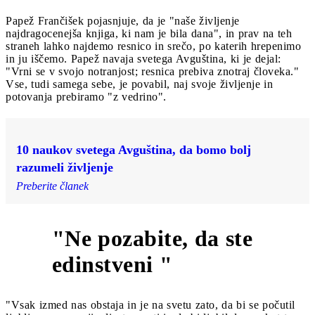
Papež Frančišek pojasnjuje, da je "naše življenje
najdragocenejša knjiga, ki nam je bila dana", in prav na teh
straneh lahko najdemo resnico in srečo, po katerih hrepenimo
in ju iščemo. Papež navaja svetega Avguština, ki je dejal:
"Vrni se v svojo notranjost; resnica prebiva znotraj človeka."
Vse, tudi samega sebe, je povabil, naj svoje življenje in
potovanja prebiramo "z vedrino".
10 naukov svetega Avguština, da bomo bolj
razumeli življenje
Preberite članek
"Ne pozabite, da ste
2
edinstveni "
"Vsak izmed nas obstaja in je na svetu zato, da bi se počutil