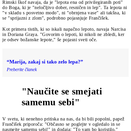
Rimski škof navaja, da je "lepota ena od privilegiranih poti"
do Boga, ki je "neločljivo dober, resničen in lep". Ta lepota ni
"v skladu s posvetno modo", ni "obrnjena vase" ali takšna, ki
se "sprijazni z zlom", podrobno pojasnjuje Frančišek.
Kot primera tistih, ki so iskali napačno lepoto, navaja Narcisa
in Doriana Graya. "Govorim o lepoti, ki nikoli ne zbledi, ker
je odsev božanske lepote," še pojasni sveti oče.
“Marija, zakaj si tako zelo lepa?”
Preberite članek
"Naučite se smejati
4
samemu sebi"
V svetu, ki nenehno pritiska na nas, da bi bili popolni, papež
Frančišek priporoča: "Občasno se poglejte v ogledalo in se
nasmejte samemu sebi!" in dodaja: "To vam bo koristilo."