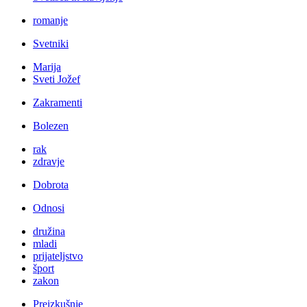
romanje
Svetniki
Marija
Sveti Jožef
Zakramenti
Bolezen
rak
zdravje
Dobrota
Odnosi
družina
mladi
prijateljstvo
šport
zakon
Preizkušnje