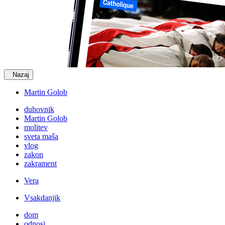
Nazaj
Martin Golob
duhovnik
Martin Golob
molitev
sveta maša
vlog
zakon
zakrament
Vera
Vsakdanjik
dom
odnosi