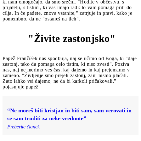
ki nam omogočajo, da smo srečni. "Hodite v občestvu, s
prijatelji, s tistimi, ki vas imajo radi: to vam pomaga priti do
cilja. In če padete, znova vstanite," zatrjuje in pravi, kako je
pomembno, da ne "ostaneš na tleh".
"Živite zastonjsko"
13
Papež Frančišek nas spodbuja, naj se učimo od Boga, ki "daje
zastonj, tako da pomaga celo tistim, ki niso zvesti". Poziva
nas, naj ne merimo ves čas, kaj dajemo in kaj prejemamo v
zameno. "Življenje smo prejeli zastonj, zanj nismo plačali.
Zato lahko vsi dajemo, ne da bi karkoli pričakovali,"
pojasnjuje papež.
“Ne moreš biti kristjan in biti sam, sam verovati in
se sam truditi za neke vrednote”
Preberite članek