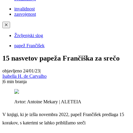
invalidnost
zasvojenost
✕
Življenjski slog
papež Frančišek
15 nasvetov papeža Frančiška za srečo
objavljeno 24/01/23
|
Isabella H. de Carvalho
|
6
min branja
Avtor:
Antoine Mekary | ALETEIA
V knjigi, ki je izšla novembra 2022, papež Frančišek predlaga 15
korakov, s katerimi se lahko približamo sreči