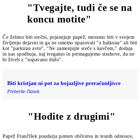
"Tvegajte, tudi če se na
11
koncu motite"
Če želimo biti srečni, pojasnjuje papež, moramo biti v svojem
življenju dejavni in ga ne smemo opazovati "z balkona" ali biti
kot "parkiran avto". "Ne zamenjujte sreče s kavčem," dodaja
in nas spodbuja, naj tvegamo in premagujemo strahove, da ne
bi živeli z "uspavano dušo".
Biti kristjan ni pot za bojazljive preračunljivce
Preberite članek
"Hodite z drugimi"
12
Papež Frančišek poudarja pomen občestva in tesnih odnosov,