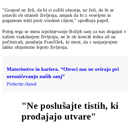
"Gospod ne želi, da bi si zožili obzorja, ne želi, da bi se
ustavili ob straneh življenja, ampak da bi z veseljem in
pogumom tekli proti visokim ciljem," spodbuja papež.
Poleg tega se mora izpolnjevanje Božjih sanj za nas dogajati v
našem vsakdanjem življenju, ne le ob koncih tedna ali na
počitnicah, poudarja Frančišek, ki meni, da s sanjarjenjem
lahko objamemo lepoto življenja.
Materinstvo in kariera. “Otroci nas ne ovirajo pri
uresničevanju naših sanj”
Preberite članek
"Ne poslušajte tistih, ki
9
prodajajo utvare"