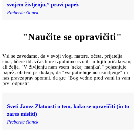
svojem življenju,” pravi papež
Preberite članek
"Naučite se opravičiti"
6
Vsi se zavedamo, da v svoji vlogi matere, očeta, prijatelja,
sina, hčere itd. včasih ne izpolnimo svojih in tujih pričakovanj
ali želja. "V življenju nam vsem 'nekaj manjka'," pojasnjuje
papež, ob tem pa dodaja, da "vsi potrebujemo usmiljenje" in
nas pravzaprav spomni, da gre "Bog vedno pred vami in vam
prvi odpusti".
Sveti Janez Zlatousti o tem, kako se opravičiti (in to
zares misliti)
Preberite članek