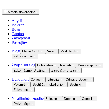
Aleteia
slovenščina
Angeli
Bolezen
Boter
Camino
Zasvojenost
Posvojitev
Blogi
Martin Golob
Vera
Vsakdanjik
Zakonca Kosi
Življenjski slog
Dobre ideje
Nasveti
Prostovoljstvo
Zakon &amp; Družina
Zanjo &amp; Zanj
Duhovnost
Cerkev
Liturgija
Odnos z Bogom
Po smrti
Svetišča in slavljenje
Svetniki
Zakramenti
Navdihujoče zgodbe
Bolezen
Dobrota
Odnosi
Preizkušnje