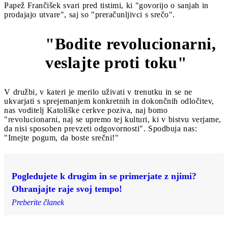
Papež Frančišek svari pred tistimi, ki "govorijo o sanjah in
prodajajo utvare", saj so "preračunljivci s srečo".
"Bodite revolucionarni,
10
veslajte proti toku"
V družbi, v kateri je merilo uživati v trenutku in se ne
ukvarjati s sprejemanjem konkretnih in dokončnih odločitev,
nas voditelj Katoliške cerkve poziva, naj bomo
"revolucionarni, naj se upremo tej kulturi, ki v bistvu verjame,
da nisi sposoben prevzeti odgovornosti". Spodbuja nas:
"Imejte pogum, da boste srečni!"
Pogledujete k drugim in se primerjate z njimi?
Ohranjajte raje svoj tempo!
Preberite članek