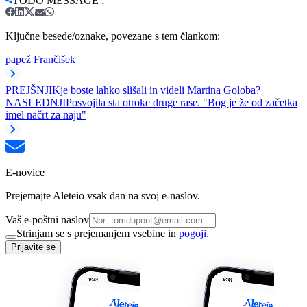
TODO MESSAGE
:
Ključne besede/oznake, povezane s tem člankom:
papež Frančišek
PREJŠNJI
Kje boste lahko slišali in videli Martina Goloba?
NASLEDNJI
Posvojila sta otroke druge rase. "Bog je že od začetka
imel načrt za naju"
E-novice
Prejemajte Aleteio vsak dan na svoj e-naslov.
Vaš e-poštni naslov
Strinjam se s prejemanjem vsebine in
pogoji.
Prijavite se