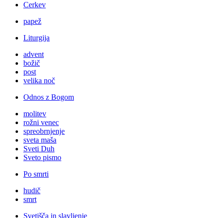
Cerkev
papež
Liturgija
advent
božič
post
velika noč
Odnos z Bogom
molitev
rožni venec
spreobrnjenje
sveta maša
Sveti Duh
Sveto pismo
Po smrti
hudič
smrt
Svetišča in slavljenje