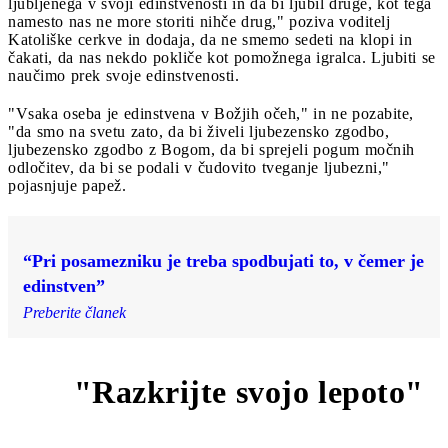
ljubljenega v svoji edinstvenosti in da bi ljubil druge, kot tega
namesto nas ne more storiti nihče drug," poziva voditelj
Katoliške cerkve in dodaja, da ne smemo sedeti na klopi in
čakati, da nas nekdo pokliče kot pomožnega igralca. Ljubiti se
naučimo prek svoje edinstvenosti.
"Vsaka oseba je edinstvena v Božjih očeh," in ne pozabite,
"da smo na svetu zato, da bi živeli ljubezensko zgodbo,
ljubezensko zgodbo z Bogom, da bi sprejeli pogum močnih
odločitev, da bi se podali v čudovito tveganje ljubezni,"
pojasnjuje papež.
“Pri posamezniku je treba spodbujati to, v čemer je
edinstven”
Preberite članek
"Razkrijte svojo lepoto"
3