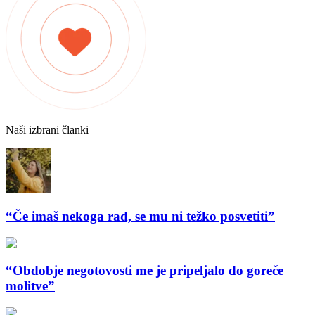
Naši izbrani članki
“Če imaš nekoga rad, se mu ni težko posvetiti”
“Obdobje negotovosti me je pripeljalo do goreče
molitve”