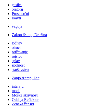
gasilci
oratorij
Prostosrčni
skavti
vzgoja
Zakon &amp; Družina
ločitev
otroci
pričevanje
rojstvo
splav
spolnost
starševstvo
Zanjo &amp; Zanj
intervju
moda
Moške skrivnosti
Oddaja Reflektor
Ženska ženski