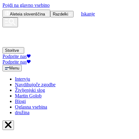
Pojdi na glavno vsebino
Iskanje
Aleteia
slovenščina
Razdelki
Storitve
Podprite nas
Podprite nas
Menu
Intervju
Navdihujoče zgodbe
Življenjski slog
Martin Golob
Blogi
Oglasna vsebina
družina