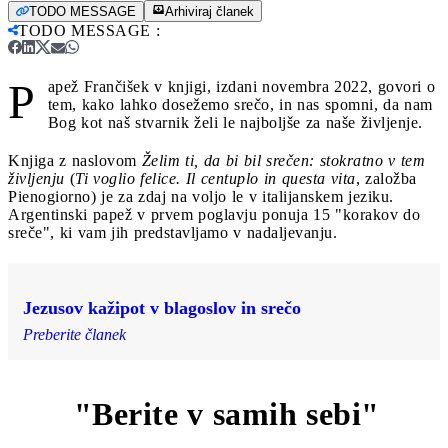
TODO MESSAGE
Arhiviraj članek
TODO MESSAGE
:
P
apež Frančišek v knjigi, izdani novembra 2022, govori o
tem, kako lahko dosežemo srečo, in nas spomni, da nam
Bog kot naš stvarnik želi le najboljše za naše življenje.
Knjiga z naslovom
Želim ti, da bi bil srečen: stokratno v tem
življenju
(
Ti voglio felice. Il centuplo in questa vita
, založba
Pienogiorno) je za zdaj na voljo le v italijanskem jeziku.
Argentinski papež v prvem poglavju ponuja 15 "korakov do
sreče", ki vam jih predstavljamo v nadaljevanju.
Jezusov kažipot v blagoslov in srečo
Preberite članek
"Berite v samih sebi"
1