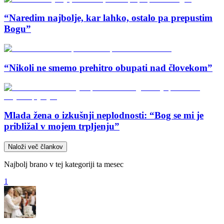
“Naredim najbolje, kar lahko, ostalo pa prepustim
Bogu”
“Nikoli ne smemo prehitro obupati nad človekom”
Mlada žena o izkušnji neplodnosti: “Bog se mi je
približal v mojem trpljenju”
Naloži več člankov
Najbolj brano v tej kategoriji ta mesec
1