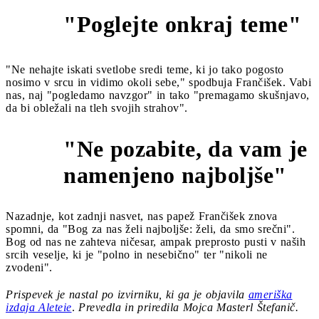
"Poglejte onkraj teme"
14
"Ne nehajte iskati svetlobe sredi teme, ki jo tako pogosto
nosimo v srcu in vidimo okoli sebe," spodbuja Frančišek. Vabi
nas, naj "pogledamo navzgor" in tako "premagamo skušnjavo,
da bi obležali na tleh svojih strahov".
"Ne pozabite, da vam je
15
namenjeno najboljše"
Nazadnje, kot zadnji nasvet, nas papež Frančišek znova
spomni, da "Bog za nas želi najboljše: želi, da smo srečni".
Bog od nas ne zahteva ničesar, ampak preprosto pusti v naših
srcih veselje, ki je "polno in nesebično" ter "nikoli ne
zvodeni".
Prispevek je nastal po izvirniku, ki ga je objavila
ameriška
izdaja Aleteie
.
Prevedla in priredila Mojca Masterl Štefanič.