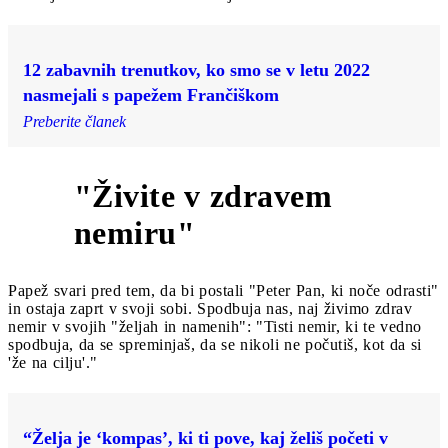
12 zabavnih trenutkov, ko smo se v letu 2022
nasmejali s papežem Frančiškom
Preberite članek
"Živite v zdravem
5
nemiru"
Papež svari pred tem, da bi postali "Peter Pan, ki noče odrasti"
in ostaja zaprt v svoji sobi. Spodbuja nas, naj živimo zdrav
nemir v svojih "željah in namenih": "Tisti nemir, ki te vedno
spodbuja, da se spreminjaš, da se nikoli ne počutiš, kot da si
'že na cilju'."
“Želja je ‘kompas’, ki ti pove, kaj želiš početi v