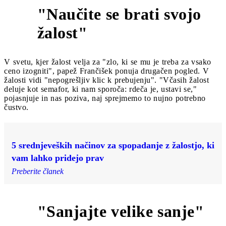
"Naučite se brati svojo
7
žalost"
V svetu, kjer žalost velja za "zlo, ki se mu je treba za vsako
ceno izogniti", papež Frančišek ponuja drugačen pogled. V
žalosti vidi "nepogrešljiv klic k prebujenju". "Včasih žalost
deluje kot semafor, ki nam sporoča: rdeča je, ustavi se,"
pojasnjuje in nas poziva, naj sprejmemo to nujno potrebno
čustvo.
5 srednjeveških načinov za spopadanje z žalostjo, ki
vam lahko pridejo prav
Preberite članek
"Sanjajte velike sanje"
8