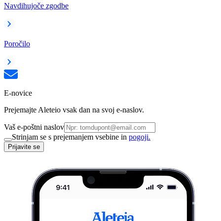
Navdihujoče zgodbe
Poročilo
E-novice
Prejemajte Aleteio vsak dan na svoj e-naslov.
Vaš e-poštni naslov
Strinjam se s prejemanjem vsebine in
pogoji.
Prijavite se