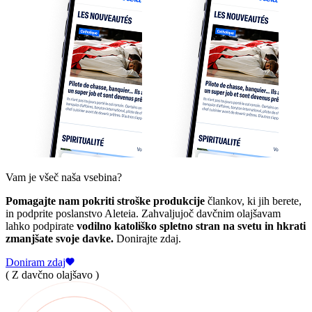
Vam je všeč naša vsebina?
Pomagajte nam pokriti stroške produkcije
člankov, ki jih berete,
in podprite poslanstvo Aleteia. Zahvaljujoč davčnim olajšavam
lahko podpirate
vodilno katoliško spletno stran na svetu in hkrati
zmanjšate svoje davke.
Donirajte zdaj.
Doniram zdaj
( Z davčno olajšavo )