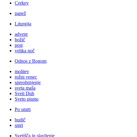
Cerkev
papež
Liturgija
advent
božič
post
velika noč
Odnos z Bogom
molitev
rožni venec
spreobrnjenje
sveta maša
Sveti Duh
Sveto pismo
Po smrti
hudič
smrt
Svetišča in slavljenje