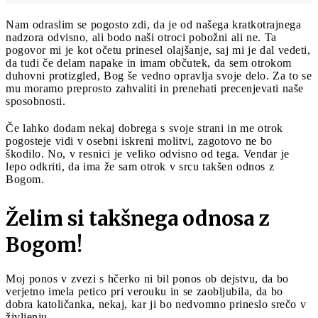
Nam odraslim se pogosto zdi, da je od našega kratkotrajnega
nadzora odvisno, ali bodo naši otroci pobožni ali ne. Ta
pogovor mi je kot očetu prinesel olajšanje, saj mi je dal vedeti,
da tudi če delam napake in imam občutek, da sem otrokom
duhovni protizgled, Bog še vedno opravlja svoje delo. Za to se
mu moramo preprosto zahvaliti in prenehati precenjevati naše
sposobnosti.
Če lahko dodam nekaj dobrega s svoje strani in me otrok
pogosteje vidi v osebni iskreni molitvi, zagotovo ne bo
škodilo. No, v resnici je veliko odvisno od tega. Vendar je
lepo odkriti, da ima že sam otrok v srcu takšen odnos z
Bogom.
Želim si takšnega odnosa z
Bogom!
Moj ponos v zvezi s hčerko ni bil ponos ob dejstvu, da bo
verjetno imela petico pri verouku in se zaobljubila, da bo
dobra katoličanka, nekaj, kar ji bo nedvomno prineslo srečo v
življenju.