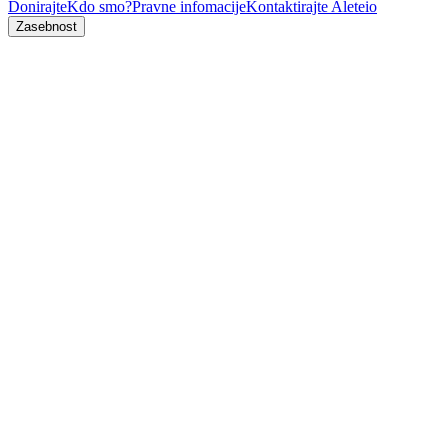
Donirajte
Kdo smo?
Pravne infomacije
Kontaktirajte Aleteio
Zasebnost