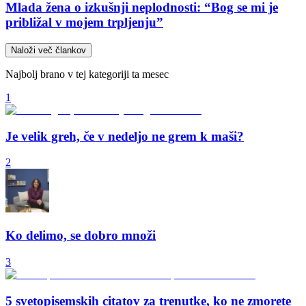
Mlada žena o izkušnji neplodnosti: “Bog se mi je
približal v mojem trpljenju”
Naloži več člankov
Najbolj brano v tej kategoriji ta mesec
1
Je velik greh, če v nedeljo ne grem k maši?
2
Ko delimo, se dobro množi
3
5 svetopisemskih citatov za trenutke, ko ne zmorete