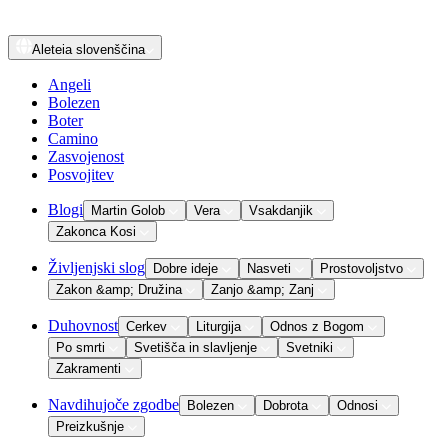
Aleteia
slovenščina
Angeli
Bolezen
Boter
Camino
Zasvojenost
Posvojitev
Blogi
Martin Golob
Vera
Vsakdanjik
Zakonca Kosi
Življenjski slog
Dobre ideje
Nasveti
Prostovoljstvo
Zakon &amp; Družina
Zanjo &amp; Zanj
Duhovnost
Cerkev
Liturgija
Odnos z Bogom
Po smrti
Svetišča in slavljenje
Svetniki
Zakramenti
Navdihujoče zgodbe
Bolezen
Dobrota
Odnosi
Preizkušnje