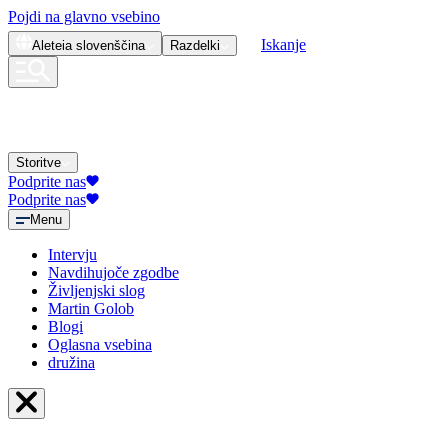
Pojdi na glavno vsebino
Iskanje
Aleteia
slovenščina
Razdelki
Storitve
Podprite nas
Podprite nas
Menu
Intervju
Navdihujoče zgodbe
Življenjski slog
Martin Golob
Blogi
Oglasna vsebina
družina