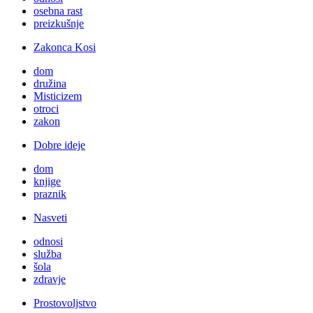
osebna rast
preizkušnje
Zakonca Kosi
dom
družina
Misticizem
otroci
zakon
Dobre ideje
dom
knjige
praznik
Nasveti
odnosi
služba
šola
zdravje
Prostovoljstvo