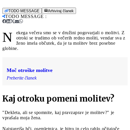
TODO MESSAGE
Arhiviraj članek
TODO MESSAGE
:
N
ekega večera smo se v družini pogovarjali o molitvi. Z
otroki se trudimo ob večerih redno moliti, vendar sva z
ženo imela občutek, da je ta molitev brez posebne
globine.
Moč otroške molitve
Preberite članek
Kaj otroku pomeni molitev?
"Dekleta, ali se spomnite, kaj pravzaprav je molitev?" je
vprašala moja žena.
Najstarejša hči, osemletnica, je hitro in celo rahlo očitajoče