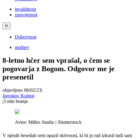
invalidnost
zasvojenost
✕
Duhovnost
molitev
8-letno hčer sem vprašal, o čem se
pogovarja z Bogom. Odgovor me je
presenetil
objavljeno 06/02/23
|
Jarosław Kumor
|
3
min branja
Avtor:
Milles Studio | Shutterstock
V njenih besedah sem opazil skrivnost, ki bi jo rad izkusil tudi sam