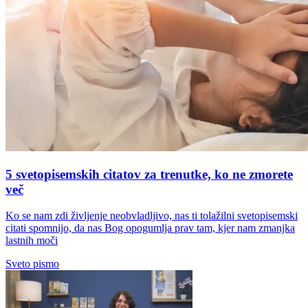
5 svetopisemskih citatov za trenutke, ko ne zmorete
več
Ko se nam zdi življenje neobvladljivo, nas ti tolažilni svetopisemski
citati spomnijo, da nas Bog opogumlja prav tam, kjer nam zmanjka
lastnih moči
Sveto pismo