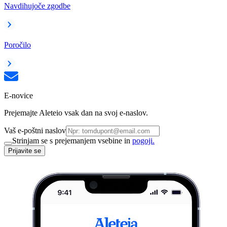
Navdihujoče zgodbe
Poročilo
E-novice
Prejemajte Aleteio vsak dan na svoj e-naslov.
Vaš e-poštni naslov
Strinjam se s prejemanjem vsebine in
pogoji.
Prijavite se