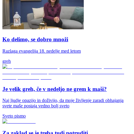
Ko delimo, se dobro množi
Razlaga evangelija 18. nedelje med letom
greh
Je velik greh, če v nedeljo ne grem k maši?
Naj ljudje opazijo in doživijo, da moje življenje zaradi obhajanja
svete maše postaja vedno bolj sveto
Sveto pismo
Za zaklad se je treba tudi potruditi