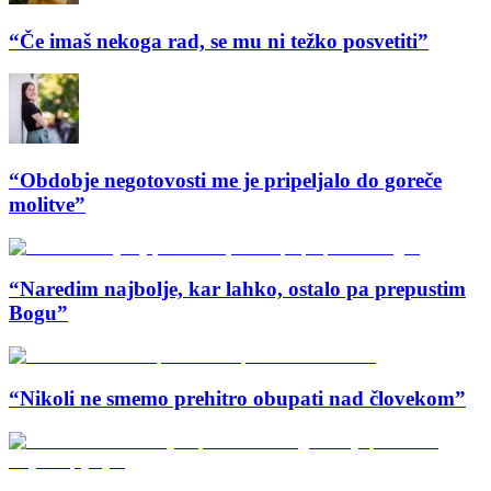
“Če imaš nekoga rad, se mu ni težko posvetiti”
“Obdobje negotovosti me je pripeljalo do goreče
molitve”
“Naredim najbolje, kar lahko, ostalo pa prepustim
Bogu”
“Nikoli ne smemo prehitro obupati nad človekom”