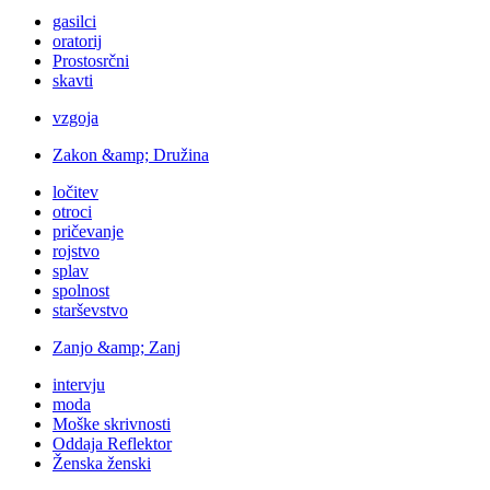
gasilci
oratorij
Prostosrčni
skavti
vzgoja
Zakon &amp; Družina
ločitev
otroci
pričevanje
rojstvo
splav
spolnost
starševstvo
Zanjo &amp; Zanj
intervju
moda
Moške skrivnosti
Oddaja Reflektor
Ženska ženski