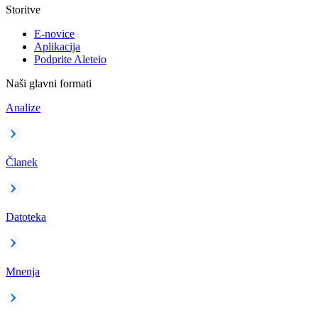
Storitve
E-novice
Aplikacija
Podprite Aleteio
Naši glavni formati
Analize
Članek
Datoteka
Mnenja