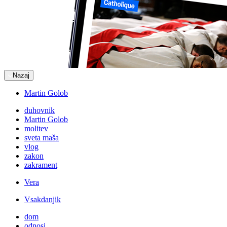
Nazaj
Martin Golob
duhovnik
Martin Golob
molitev
sveta maša
vlog
zakon
zakrament
Vera
Vsakdanjik
dom
odnosi