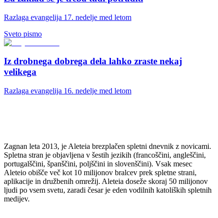
Razlaga evangelija 17. nedelje med letom
Sveto pismo
Iz drobnega dobrega dela lahko zraste nekaj
velikega
Razlaga evangelija 16. nedelje med letom
Zagnan leta 2013, je Aleteia brezplačen spletni dnevnik z novicami.
Spletna stran je objavljena v šestih jezikih (francoščini, angleščini,
portugalščini, španščini, poljščini in slovenščini). Vsak mesec
Aleteio obišče več kot 10 milijonov bralcev prek spletne strani,
aplikacije in družbenih omrežij. Aleteia doseže skoraj 50 milijonov
ljudi po vsem svetu, zaradi česar je eden vodilnih katoliških spletnih
medijev.