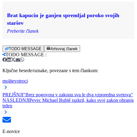
Brat kapucin je ganjen spremljal poroko svojih
staršev
Preberite članek
TODO MESSAGE
Arhiviraj članek
TODO MESSAGE
:
Ključne besede/oznake, povezane s tem člankom:
molitev
otroci
PREJŠNJI
"Brez pogovora v zakonu sva le dva vzporedna svetova"
NASLEDNJI
Pevec Michael Bublé razkril, kako svoj zakon ohranja
trden
E-novice