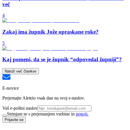
več
4
Zakaj ima župnik Jože opraskane roke?
5
Kaj pomeni, da se je župnik “odpovedal župniji”?
Naloži več člankov
E-novice
Prejemajte Aleteio vsak dan na svoj e-naslov.
Vaš e-poštni naslov
Strinjam se s prejemanjem vsebine in
pogoji.
Prijavite se