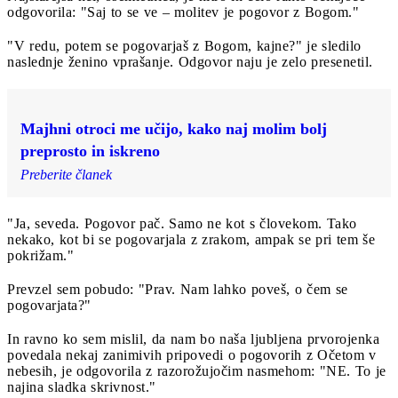
odgovorila: "Saj to se ve – molitev je pogovor z Bogom."
"V redu, potem se pogovarjaš z Bogom, kajne?" je sledilo
naslednje ženino vprašanje. Odgovor naju je zelo presenetil.
Majhni otroci me učijo, kako naj molim bolj
preprosto in iskreno
Preberite članek
"Ja, seveda. Pogovor pač. Samo ne kot s človekom. Tako
nekako, kot bi se pogovarjala z zrakom, ampak se pri tem še
pokrižam."
Prevzel sem pobudo: "Prav. Nam lahko poveš, o čem se
pogovarjata?"
In ravno ko sem mislil, da nam bo naša ljubljena prvorojenka
povedala nekaj zanimivih pripovedi o pogovorih z Očetom v
nebesih, je odgovorila z razorožujočim nasmehom: "NE. To je
najina sladka skrivnost."