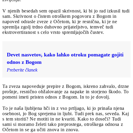
V njenih besedah sem opazil skrivnost, ki bi jo rad izkusil tudi
sam. Skrivnost o čistem otroškem pogovoru z Bogom in
napoved odrasle zveze z Očetom, ki je resnična, ki je ne
spremlja zgolj trdno duhovno prijateljstvo, temveč tudi
ekstrovertiranost s celo vrsto spremljajočih čustev.
Devet nasvetov, kako lahko otroku pomagate gojiti
odnos z Bogom
Preberite članek
Ta zveza napoveduje prepire z Bogom, iskreno zahvalo, drzne
prošnje, resnično obžalovanje za napake in storjeno škodo. To
pomeni imeti pristen odnos z Bogom. In to je dovolj.
To je naša ljubljena hči in z vso prtljago, ki jo prinaša njena
osebnost, jo Bog sprejema in ljubi. Tudi prek nas, seveda. Kaj
s tem storiti? Ne motiti in ne kvariti. Kako to doseči? Tudi
sami si moramo želeti tako preprostega, otroškega odnosa z
Očetom in se ga učiti znova in znova.