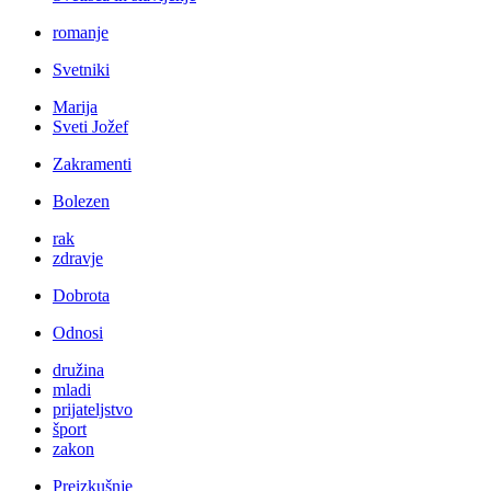
romanje
Svetniki
Marija
Sveti Jožef
Zakramenti
Bolezen
rak
zdravje
Dobrota
Odnosi
družina
mladi
prijateljstvo
šport
zakon
Preizkušnje