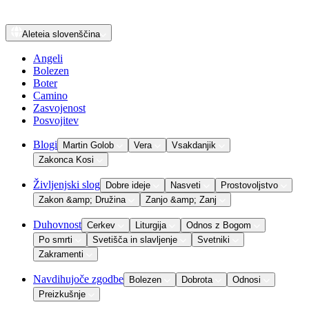
Aleteia
slovenščina
Angeli
Bolezen
Boter
Camino
Zasvojenost
Posvojitev
Blogi
Martin Golob
Vera
Vsakdanjik
Zakonca Kosi
Življenjski slog
Dobre ideje
Nasveti
Prostovoljstvo
Zakon &amp; Družina
Zanjo &amp; Zanj
Duhovnost
Cerkev
Liturgija
Odnos z Bogom
Po smrti
Svetišča in slavljenje
Svetniki
Zakramenti
Navdihujoče zgodbe
Bolezen
Dobrota
Odnosi
Preizkušnje