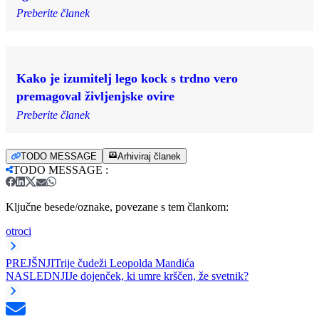
Preberite članek
Kako je izumitelj lego kock s trdno vero
premagoval življenjske ovire
Preberite članek
TODO MESSAGE
Arhiviraj članek
TODO MESSAGE
:
Ključne besede/oznake, povezane s tem člankom:
otroci
PREJŠNJI
Trije čudeži Leopolda Mandića
NASLEDNJI
Je dojenček, ki umre krščen, že svetnik?