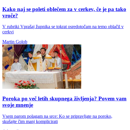
Kako naj se poleti oblečem za v cerkev, če je pa tako
vroče?
V rubriki Vprašaj župnika se tokrat osredotočam na temo oblačil v
cerkvi
Martin Golob
Poroka po več letih skupnega življenja? Povem vam
svoje mnenje
Vsem parom polagam na srce: Ko se pripravljate na poroko,
skušajte čim manj komplicirati