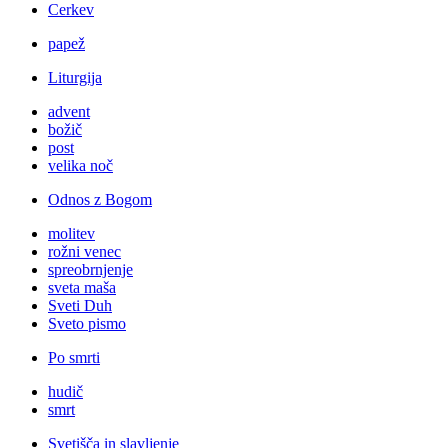
Cerkev
papež
Liturgija
advent
božič
post
velika noč
Odnos z Bogom
molitev
rožni venec
spreobrnjenje
sveta maša
Sveti Duh
Sveto pismo
Po smrti
hudič
smrt
Svetišča in slavljenje