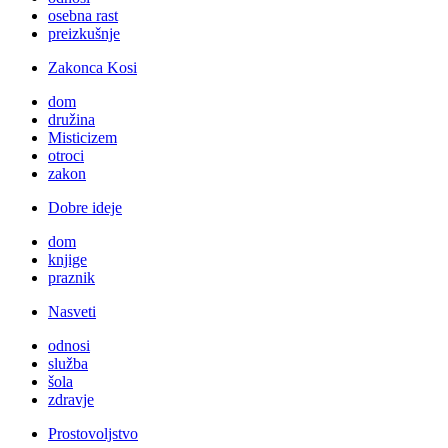
osebna rast
preizkušnje
Zakonca Kosi
dom
družina
Misticizem
otroci
zakon
Dobre ideje
dom
knjige
praznik
Nasveti
odnosi
služba
šola
zdravje
Prostovoljstvo