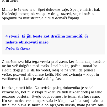
A ni želel.
Minilo je še eno leto. Spet duhovne vaje. Spet je ministriral.
Naslednji mesec, ob vstopu v drugi razred, se je končno
opogumil za ministriranje tudi v domači župniji.
4 stvari, ki jih boste kot družina zamudili, če
nehate obiskovati mašo
Preberite članek
Z možem sva bila tega vesela predvsem, ker fantu zdaj končno
ne bo več dolgčas med mašo. Imel bo kaj početi, moral bo
slediti dogajanju, da bo vedel, kdaj je na vrsti, da prinese
vrčke, pozvoni ali odnese kelih. Nič več zviranja v klopi in
vzdihovanja, kako je maša dolgočasna.
In tako je tudi bilo. Na sedežu poleg duhovnika je sedel
vzravnano, kot ni v klopi nikdar. Pa tudi nikdar dotlej ni tako
pozorno poslušal. Svojo odgovornost je jemal strašno resno.
Ko sva midva vse to opazovala iz klopi, sva bila zanj malo na
trnih, malo sva se muzala ob njegovih kiksih, malo pa sva bila