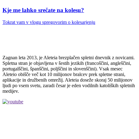
Kje me lahko srečate na kolesu?
Tokrat vam v vlogu spregovorim o kolesarjenju
Zagnan leta 2013, je Aleteia brezplačen spletni dnevnik z novicami.
Spletna stran je objavljena v šestih jezikih (francoščini, angleščini,
portugalščini, španščini, poljščini in slovenščini). Vsak mesec
Aleteio obišče več kot 10 milijonov bralcev prek spletne strani,
aplikacije in družbenih omrežij. Aleteia doseže skoraj 50 milijonov
ljudi po vsem svetu, zaradi česar je eden vodilnih katoliških spletnih
medijev.