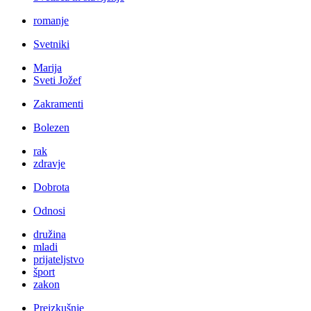
romanje
Svetniki
Marija
Sveti Jožef
Zakramenti
Bolezen
rak
zdravje
Dobrota
Odnosi
družina
mladi
prijateljstvo
šport
zakon
Preizkušnje