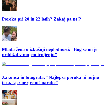
Poroka pri 20 in 22 letih? Zakaj pa ne!?
Mlada žena o izkušnji neplodnosti: “Bog se mi je
približal v mojem trpljenju”
Zakonca in fotografa: “Najlepša poroka ni nujno
tista, kjer ne gre nič narobe”