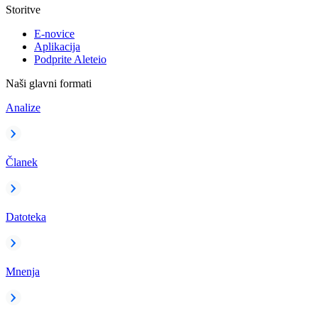
Storitve
E-novice
Aplikacija
Podprite Aleteio
Naši glavni formati
Analize
Članek
Datoteka
Mnenja