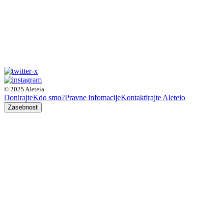
© 2025 Aleteia
Donirajte
Kdo smo?
Pravne infomacije
Kontaktirajte Aleteio
Zasebnost