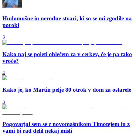
Hudomušne in nerodne stvari, ki so se mi zgodile na
poroki
3
Kako naj se poleti oblečem za v cerkev, če je pa tako
vroče?
4
Kako je, ko Martin pelje 80 otrok v dom za ostarele
5
Pogovarjal sem se z novomašnikom Timotejem in z
vami bi rad delil nekaj misli