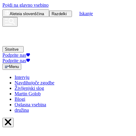
Pojdi na glavno vsebino
Iskanje
Aleteia
slovenščina
Razdelki
Storitve
Podprite nas
Podprite nas
Menu
Intervju
Navdihujoče zgodbe
Življenjski slog
Martin Golob
Blogi
Oglasna vsebina
družina