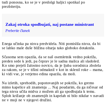
tudi ponosna, ko se je v predolgi haljici spotikal po
prezbiteriju.
Zakaj otroka spodbujati, naj postane ministrant
Preberite članek
Enega učinka pa nisva predvidela. Niti pomislila nisva, da bi
se lahko male duše bližina oltarja tako globoko dotaknila.
Sčasoma sem opazila, da se naš osemletnik vedno pokriža,
preden sede k jedi, pa čeprav je le sadna malica ali sladoled.
Ko smo prejeli žalostno novico, da je ljuba sorodnica zbolela
za rakom, se je v tišini odmaknil v kot in sklenil roke – mama,
ki vidi vse, je verjetno edina opazila, da moli.
Na izletih, sprehodih, popotovanjih se pokriža, ko gremo
mimo kapelice ali znamenja ... Naj poudarim, da ga ničesar od
tega nisva učila midva z možem ali ga spodbujala k temu.
Sploh križanje ob znamenjih in kapelah ni bilo nikdar v navadi
ne v moji ne v njegovi družini.