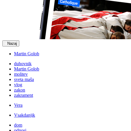
Nazaj
Martin Golob
duhovnik
Martin Golob
molitev
sveta maša
vlog
zakon
zakrament
Vera
Vsakdanjik
dom
odnosi