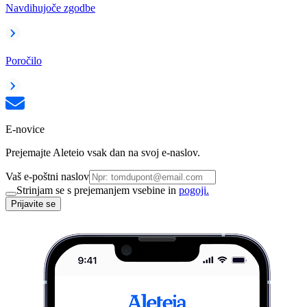
Navdihujoče zgodbe
Poročilo
E-novice
Prejemajte Aleteio vsak dan na svoj e-naslov.
Vaš e-poštni naslov
Strinjam se s prejemanjem vsebine in
pogoji.
Prijavite se