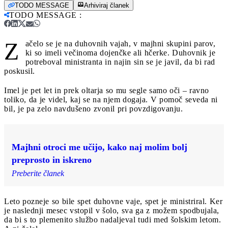
TODO MESSAGE
Arhiviraj članek
TODO MESSAGE
:
Z
ačelo se je na duhovnih vajah, v majhni skupini parov,
ki so imeli večinoma dojenčke ali hčerke. Duhovnik je
potreboval ministranta in najin sin se je javil, da bi rad
poskusil.
Imel je pet let in prek oltarja so mu segle samo oči – ravno
toliko, da je videl, kaj se na njem dogaja. V pomoč seveda ni
bil, je pa zelo navdušeno zvonil pri povzdigovanju.
Majhni otroci me učijo, kako naj molim bolj
preprosto in iskreno
Preberite članek
Leto pozneje so bile spet duhovne vaje, spet je ministriral. Ker
je naslednji mesec vstopil v šolo, sva ga z možem spodbujala,
da bi s to plemenito službo nadaljeval tudi med šolskim letom.