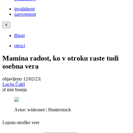
invalidnost
zasvojenost
✕
Blogi
otroci
Mamina radost, ko v otroku raste tudi
osebna vera
objavljeno 12/02/23
|
Lucija Čakš
|
4
min branja
Avtor:
wideonet | Shutterstock
Lepota otroške vere