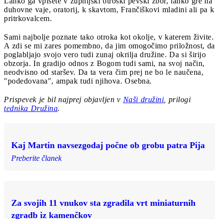
Lahko ga vpišete v župnijski otroški pevski zbor, lahko gre na
duhovne vaje, oratorij, k skavtom, Frančiškovi mladini ali pa k
pritrkovalcem.
Sami najbolje poznate tako otroka kot okolje, v katerem živite.
A zdi se mi zares pomembno, da jim omogočimo priložnost, da
poglabljajo svojo vero tudi zunaj okrilja družine. Da si širijo
obzorja. In gradijo odnos z Bogom tudi sami, na svoj način,
neodvisno od staršev. Da ta vera čim prej ne bo le naučena,
"podedovana", ampak tudi njihova. Osebna.
Prispevek je bil najprej objavljen v
Naši družini
, prilogi
tednika Družina
.
Kaj Martin navsezgodaj počne ob grobu patra Pija
Preberite članek
Za svojih 11 vnukov sta zgradila vrt miniaturnih
zgradb iz kamenčkov