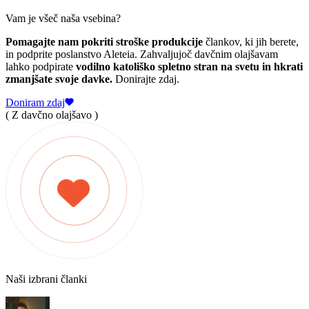
Vam je všeč naša vsebina?
Pomagajte nam pokriti stroške produkcije
člankov, ki jih berete,
in podprite poslanstvo Aleteia. Zahvaljujoč davčnim olajšavam
lahko podpirate
vodilno katoliško spletno stran na svetu in hkrati
zmanjšate svoje davke.
Donirajte zdaj.
Doniram zdaj
( Z davčno olajšavo )
Naši izbrani članki