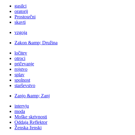
gasilci
oratorij
Prostosrčni
skavti
vzgoja
Zakon &amp; Družina
ločitev
otroci
pričevanje
rojstvo
splav
spolnost
starševstvo
Zanjo &amp; Zanj
intervju
moda
Moške skrivnosti
Oddaja Reflektor
Ženska ženski