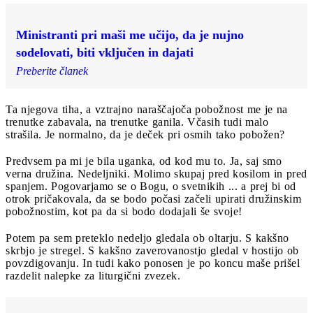
Ministranti pri maši me učijo, da je nujno
sodelovati, biti vključen in dajati
Preberite članek
Ta njegova tiha, a vztrajno naraščajoča pobožnost me je na
trenutke zabavala, na trenutke ganila. Včasih tudi malo
strašila. Je normalno, da je deček pri osmih tako pobožen?
Predvsem pa mi je bila uganka, od kod mu to. Ja, saj smo
verna družina. Nedeljniki. Molimo skupaj pred kosilom in pred
spanjem. Pogovarjamo se o Bogu, o svetnikih ... a prej bi od
otrok pričakovala, da se bodo počasi začeli upirati družinskim
pobožnostim, kot pa da si bodo dodajali še svoje!
Potem pa sem preteklo nedeljo gledala ob oltarju. S kakšno
skrbjo je stregel. S kakšno zaverovanostjo gledal v hostijo ob
povzdigovanju. In tudi kako ponosen je po koncu maše prišel
razdelit nalepke za liturgični zvezek.