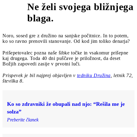
Ne želi svojega bližnjega
10
blaga.
Noro, sosed gre z družino na sanjske počitnice. In to potem,
ko so ravno prenovili stanovanje. Od kod jim toliko denarja?
Prišepetovalec pozna naše šibke točke in vsakomur prišepne
kaj drugega. Toda 40 dni puščave je priložnost, da deset
Božjih zapovedi zasije v prvotni luči.
Prispevek je bil najprej objavljen v
tedniku Družina
, letnik 72,
številka 8.
Ko so zdravniki že obupali nad njo: “Rešila me je
solza”
Preberite članek