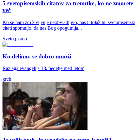
5 svetopisemskih citatov za trenutke, ko ne zmorete
več
Ko se nam zdi življenje neobvladljivo, nas ti tolažilni svetopisemski
citati spomnijo, da nas Bog opogumlja...
Sveto pismo
Ko delimo, se dobro množi
Razlaga evangelija 18. nedelje med letom
greh