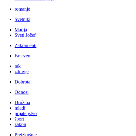
romanje
Svetniki
Marija
Sveti Jožef
Zakramenti
Bolezen
rak
zdravje
Dobrota
Odnosi
Družina
mladi
prijateljstvo
šport
zakon
Preizkušnje