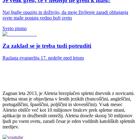
Je velik greh, če v nedeljo ne grem k maši?
Naj ljudje opazijo in doživijo, da moje življenje zaradi obhajanja
svete maše postaja vedno bolj sveto
Sveto pismo
Za zaklad se je treba tudi potruditi
Razlaga evangelija 17. nedelje med letom
Zagnan leta 2013, je Aleteia brezplačen spletni dnevnik z novicami.
Spletna stran je objavljena v šestih jezikih (francoščini, angleščini,
portugalščini, španščini, poljščini in slovenščini). Vsak mesec
Aleteio obišče več kot 10 milijonov bralcev prek spletne strani,
aplikacije in družbenih omrežij. Aleteia doseže skoraj 50 milijonov
ljudi po vsem svetu, zaradi česar je eden vodilnih katoliških spletnih
medijev.