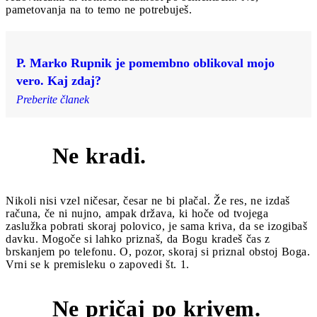
pametovanja na to temo ne potrebuješ.
P. Marko Rupnik je pomembno oblikoval mojo
vero. Kaj zdaj?
Preberite članek
Ne kradi.
7
Nikoli nisi vzel ničesar, česar ne bi plačal. Že res, ne izdaš
računa, če ni nujno, ampak država, ki hoče od tvojega
zaslužka pobrati skoraj polovico, je sama kriva, da se izogibaš
davku. Mogoče si lahko priznaš, da Bogu kradeš čas z
brskanjem po telefonu. O, pozor, skoraj si priznal obstoj Boga.
Vrni se k premisleku o zapovedi št. 1.
Ne pričaj po krivem.
8