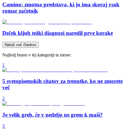
Camino: zmotna predstava, ki jo ima skoraj vsak
romar začetnik
Deček kljub težki diagnozi naredil prve korake
Naloži več člankov
Najbolj brano v tej kategoriji ta mesec
1
5 svetopisemskih citatov za trenutke, ko ne zmorete
več
2
Je velik greh, če v nedeljo ne grem k maši?
3