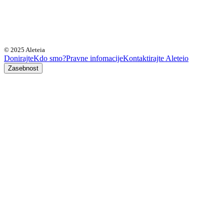
© 2025 Aleteia
Donirajte
Kdo smo?
Pravne infomacije
Kontaktirajte Aleteio
Zasebnost