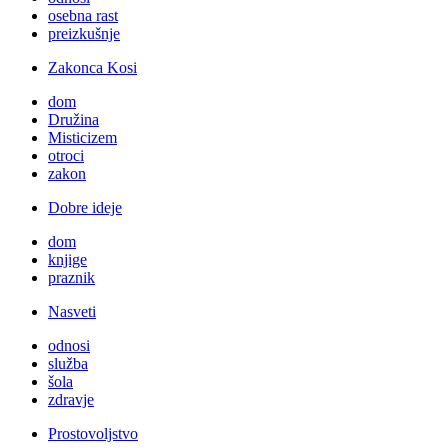
osebna rast
preizkušnje
Zakonca Kosi
dom
Družina
Misticizem
otroci
zakon
Dobre ideje
dom
knjige
praznik
Nasveti
odnosi
služba
šola
zdravje
Prostovoljstvo