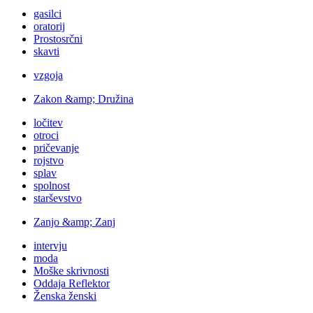
gasilci
oratorij
Prostosrčni
skavti
vzgoja
Zakon &amp; Družina
ločitev
otroci
pričevanje
rojstvo
splav
spolnost
starševstvo
Zanjo &amp; Zanj
intervju
moda
Moške skrivnosti
Oddaja Reflektor
Ženska ženski