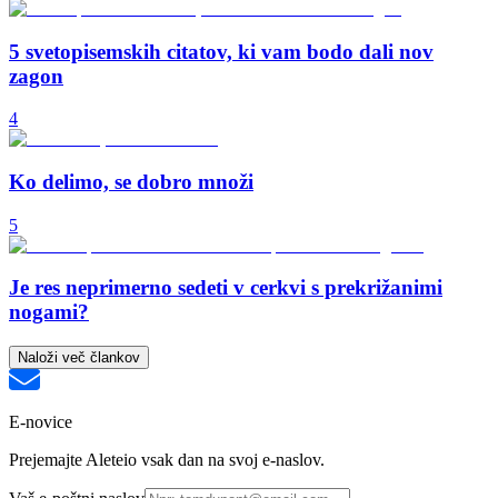
5 svetopisemskih citatov, ki vam bodo dali nov
zagon
4
Ko delimo, se dobro množi
5
Je res neprimerno sedeti v cerkvi s prekrižanimi
nogami?
Naloži več člankov
E-novice
Prejemajte Aleteio vsak dan na svoj e-naslov.