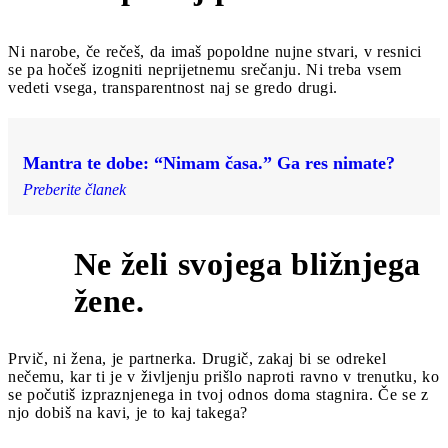
Ni narobe, če rečeš, da imaš popoldne nujne stvari, v resnici
se pa hočeš izogniti neprijetnemu srečanju. Ni treba vsem
vedeti vsega, transparentnost naj se gredo drugi.
Mantra te dobe: “Nimam časa.” Ga res nimate?
Preberite članek
Ne želi svojega bližnjega
9
žene.
Prvič, ni žena, je partnerka. Drugič, zakaj bi se odrekel
nečemu, kar ti je v življenju prišlo naproti ravno v trenutku, ko
se počutiš izpraznjenega in tvoj odnos doma stagnira. Če se z
njo dobiš na kavi, je to kaj takega?