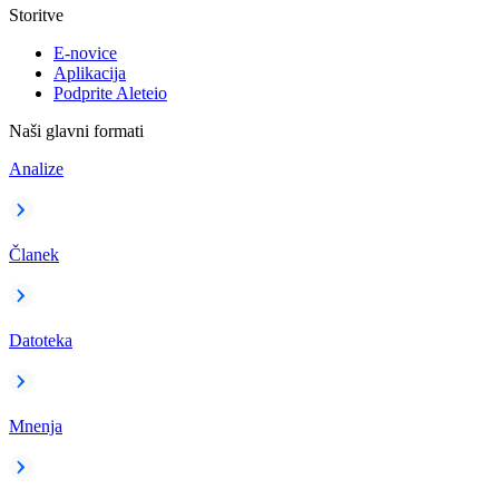
Storitve
E-novice
Aplikacija
Podprite Aleteio
Naši glavni formati
Analize
Članek
Datoteka
Mnenja