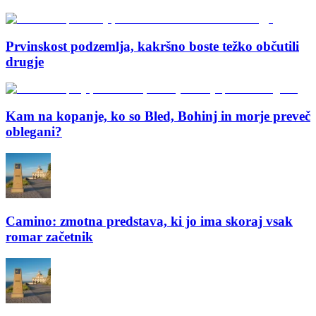
Prvinskost podzemlja, kakršno boste težko občutili
drugje
Kam na kopanje, ko so Bled, Bohinj in morje preveč
oblegani?
Camino: zmotna predstava, ki jo ima skoraj vsak
romar začetnik