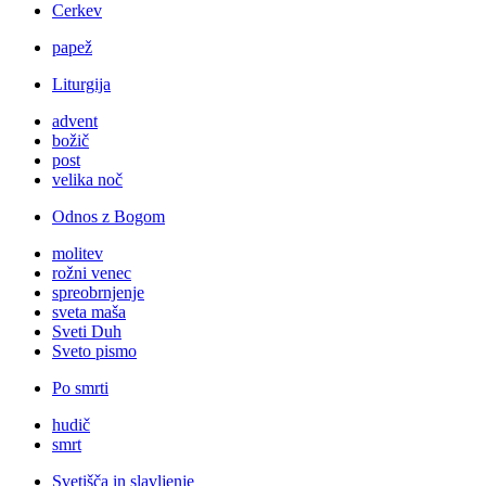
Cerkev
papež
Liturgija
advent
božič
post
velika noč
Odnos z Bogom
molitev
rožni venec
spreobrnjenje
sveta maša
Sveti Duh
Sveto pismo
Po smrti
hudič
smrt
Svetišča in slavljenje