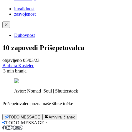
invalidnost
zasvojenost
✕
Duhovnost
10 zapovedi Prišepetovalca
objavljeno 05/03/23
|
Barbara Kastelec
|
3
min branja
Avtor:
Nomad_Soul | Shutterstock
Prišepetovalec pozna naše šibke točke
TODO MESSAGE
Arhiviraj članek
TODO MESSAGE
: