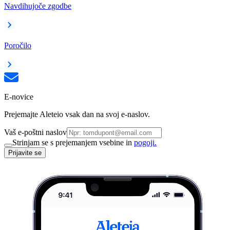
Navdihujoče zgodbe
Poročilo
E-novice
Prejemajte Aleteio vsak dan na svoj e-naslov.
Vaš e-poštni naslov
Strinjam se s prejemanjem vsebine in
pogoji.
Prijavite se