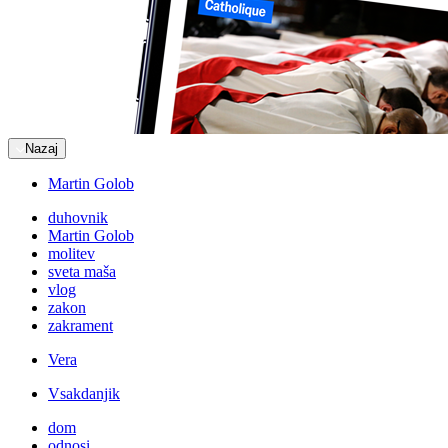
Nazaj
Martin Golob
duhovnik
Martin Golob
molitev
sveta maša
vlog
zakon
zakrament
Vera
Vsakdanjik
dom
odnosi