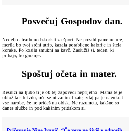
Posvečuj Gospodov dan.
3
Nedeljo absolutno izkoristi za šport. Ne pozabi pametne ure,
merila bo tvoj srčni utrip, kazala porabljene kalorije in štela
korake. Po kosilu smukni na kavč. Zaslužiš si, teden, ki
prihaja, bo garanje.
Spoštuj očeta in mater.
4
Resnici na ljubo ti je ob tej zapovedi neprijetno. Mama te je
obložila s krivdo, oče se ni zanimal zate, zdaj pa je naenkrat
vse narobe, če ne prideš na obisk. Ne razumeta, kakšne so
danes službe in pod kakšnim pritiskom si.
Pričevanje Nine Ivanič. “Če vere ne živiš v odnosih,