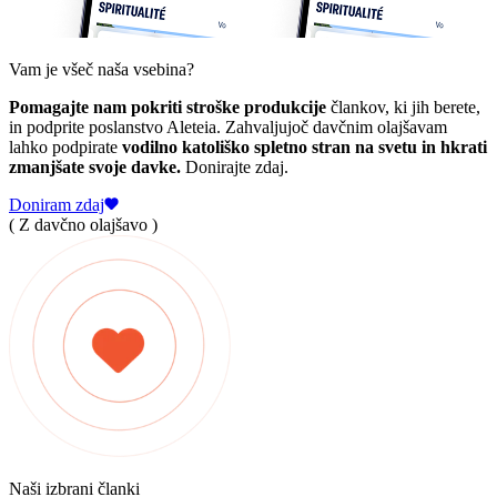
Vam je všeč naša vsebina?
Pomagajte nam pokriti stroške produkcije
člankov, ki jih berete,
in podprite poslanstvo Aleteia. Zahvaljujoč davčnim olajšavam
lahko podpirate
vodilno katoliško spletno stran na svetu in hkrati
zmanjšate svoje davke.
Donirajte zdaj.
Doniram zdaj
( Z davčno olajšavo )
Naši izbrani članki