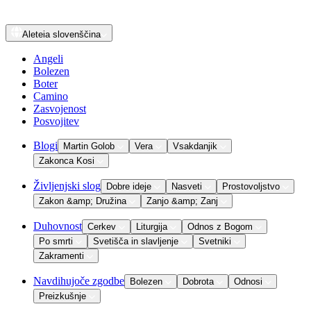
Aleteia
slovenščina
Angeli
Bolezen
Boter
Camino
Zasvojenost
Posvojitev
Blogi
Martin Golob
Vera
Vsakdanjik
Zakonca Kosi
Življenjski slog
Dobre ideje
Nasveti
Prostovoljstvo
Zakon &amp; Družina
Zanjo &amp; Zanj
Duhovnost
Cerkev
Liturgija
Odnos z Bogom
Po smrti
Svetišča in slavljenje
Svetniki
Zakramenti
Navdihujoče zgodbe
Bolezen
Dobrota
Odnosi
Preizkušnje