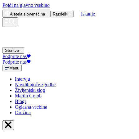
Pojdi na glavno vsebino
Iskanje
Aleteia
slovenščina
Razdelki
Storitve
Podprite nas
Podprite nas
Menu
Intervju
Navdihujoče zgodbe
Življenjski slog
Martin Golob
Blogi
Oglasna vsebina
Družina