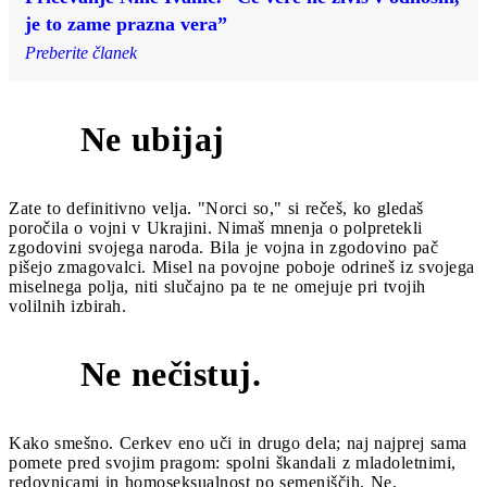
je to zame prazna vera”
Preberite članek
Ne ubijaj
5
Zate to definitivno velja. "Norci so," si rečeš, ko gledaš
poročila o vojni v Ukrajini. Nimaš mnenja o polpretekli
zgodovini svojega naroda. Bila je vojna in zgodovino pač
pišejo zmagovalci. Misel na povojne poboje odrineš iz svojega
miselnega polja, niti slučajno pa te ne omejuje pri tvojih
volilnih izbirah.
Ne nečistuj.
6
Kako smešno. Cerkev eno uči in drugo dela; naj najprej sama
pomete pred svojim pragom: spolni škandali z mladoletnimi,
redovnicami in homoseksualnost po semeniščih. Ne,