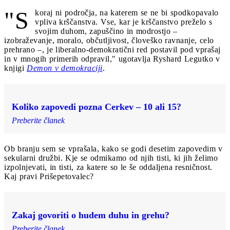
"S
koraj ni področja, na katerem se ne bi spodkopavalo
vpliva krščanstva. Vse, kar je krščanstvo preželo s
svojim duhom, zapuščino in modrostjo –
izobraževanje, moralo, občutljivost, človeško ravnanje, celo
prehrano –, je liberalno-demokratični red postavil pod vprašaj
in v mnogih primerih odpravil," ugotavlja Ryshard Legutko v
knjigi
Demon v demokraciji
.
Koliko zapovedi pozna Cerkev – 10 ali 15?
Preberite članek
Ob branju sem se vprašala, kako se godi desetim zapovedim v
sekularni družbi. Kje se odmikamo od njih tisti, ki jih želimo
izpolnjevati, in tisti, za katere so le še oddaljena resničnost.
Kaj pravi Prišepetovalec?
Zakaj govoriti o hudem duhu in grehu?
Preberite članek