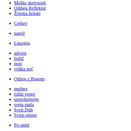
Moške skrivnosti
Oddaja Reflektor
Ženska ženski
Cerkev
papež
Liturgija
advent
božič
post
velika noč
Odnos z Bogom
molitev
rožni venec
spreobrnjenje
sveta maša
Sveti Duh
Sveto pismo
Po smrti