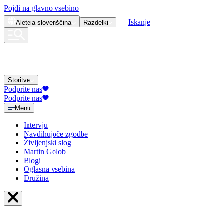
Pojdi na glavno vsebino
Iskanje
Aleteia
slovenščina
Razdelki
Storitve
Podprite nas
Podprite nas
Menu
Intervju
Navdihujoče zgodbe
Življenjski slog
Martin Golob
Blogi
Oglasna vsebina
Družina