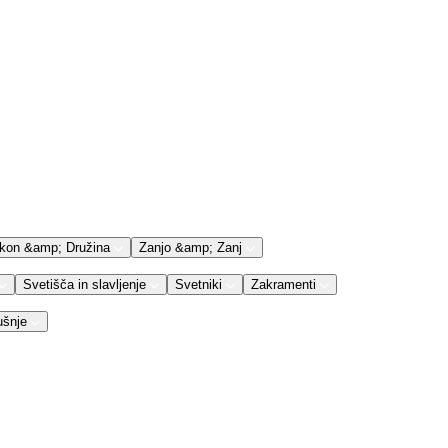
kon &amp; Družina
Zanjo &amp; Zanj
Svetišča in slavljenje
Svetniki
Zakramenti
ušnje