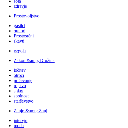
šola
zdravje
Prostovoljstvo
gasilci
oratorij
Prostosrčni
skavti
vzgoja
Zakon &amp; Družina
ločitev
otroci
pričevanje
rojstvo
splav
spolnost
starševstvo
Zanjo &amp; Zanj
intervju
moda