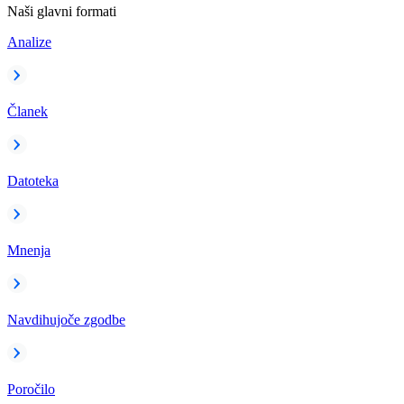
Naši glavni formati
Analize
Članek
Datoteka
Mnenja
Navdihujoče zgodbe
Poročilo