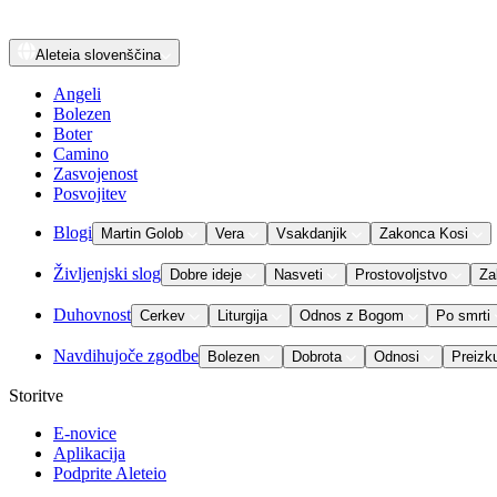
Aleteia
slovenščina
Angeli
Bolezen
Boter
Camino
Zasvojenost
Posvojitev
Blogi
Martin Golob
Vera
Vsakdanjik
Zakonca Kosi
Življenjski slog
Dobre ideje
Nasveti
Prostovoljstvo
Za
Duhovnost
Cerkev
Liturgija
Odnos z Bogom
Po smrti
Navdihujoče zgodbe
Bolezen
Dobrota
Odnosi
Preizk
Storitve
E-novice
Aplikacija
Podprite Aleteio