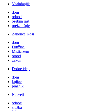
Vsakdanjik
dom
odnosi
osebna rast
preizkušnje
Zakonca Kosi
dom
Družina
Misticizem
otroci
zakon
Dobre ideje
dom
knjige
praznik
Nasveti
odnosi
služba