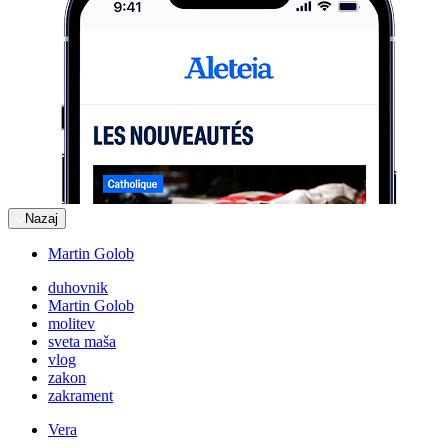
Nazaj
Martin Golob
duhovnik
Martin Golob
molitev
sveta maša
vlog
zakon
zakrament
Vera