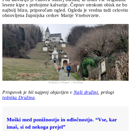
lesene kipe s prehojene kalvarije. Čeprav otrokom obisk ne bo
najbolj blizu, priporočam ogled. Ogleda je vredna tudi celovito
obnovljena župnijska cerkev Marije Vnebovzete.
Andreja Urbanec | Družina
Prispevek je bil najprej objavljen v
Naši družini
, prilogi
tednika Družina
.
Moški med ponižnostjo in odločnostjo. “Vse, kar
imaš, si od nekoga prejel”