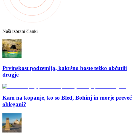
Naši izbrani članki
Prvinskost podzemlja, kakršno boste težko občutili
drugje
Kam na kopanje, ko so Bled, Bohinj in morje preveč
oblegani?