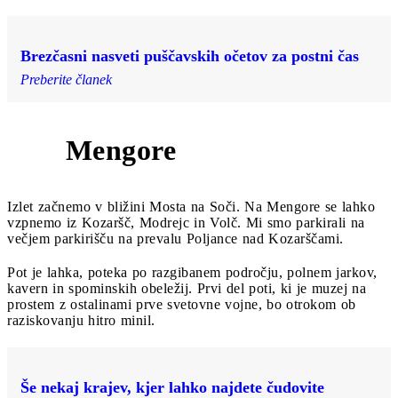
Brezčasni nasveti puščavskih očetov za postni čas
Preberite članek
Mengore
2
Izlet začnemo v bližini Mosta na Soči. Na Mengore se lahko
vzpnemo iz Kozaršč, Modrejc in Volč. Mi smo parkirali na
večjem parkirišču na prevalu Poljance nad Kozarščami.
Pot je lahka, poteka po razgibanem področju, polnem jarkov,
kavern in spominskih obeležij. Prvi del poti, ki je muzej na
prostem z ostalinami prve svetovne vojne, bo otrokom ob
raziskovanju hitro minil.
Še nekaj krajev, kjer lahko najdete čudovite