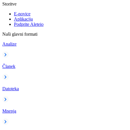
Storitve
E-novice
Aplikacija
Podprite Aleteio
Naši glavni formati
Analize
Članek
Datoteka
Mnenja