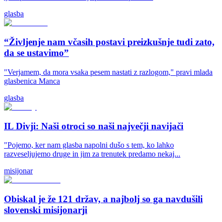
glasba
“Življenje nam včasih postavi preizkušnje tudi zato,
da se ustavimo”
"Verjamem, da mora vsaka pesem nastati z razlogom," pravi mlada
glasbenica Manca
glasba
IL Divji: Naši otroci so naši največji navijači
"Pojemo, ker nam glasba napolni dušo s tem, ko lahko
razveseljujemo druge in jim za trenutek predamo nekaj...
misijonar
Obiskal je že 121 držav, a najbolj so ga navdušili
slovenski misijonarji