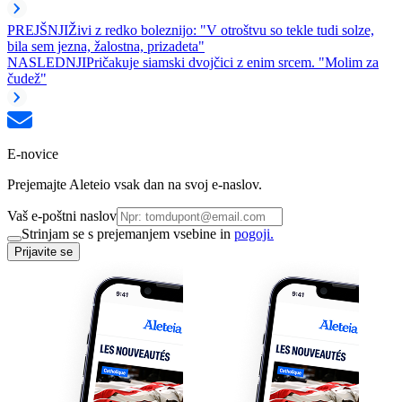
PREJŠNJI
Živi z redko boleznijo: "V otroštvu so tekle tudi solze,
bila sem jezna, žalostna, prizadeta"
NASLEDNJI
Pričakuje siamski dvojčici z enim srcem. "Molim za
čudež"
E-novice
Prejemajte Aleteio vsak dan na svoj e-naslov.
Vaš e-poštni naslov
Strinjam se s prejemanjem vsebine in
pogoji.
Prijavite se