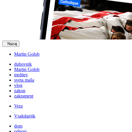
Nazaj
Martin Golob
duhovnik
Martin Golob
molitev
sveta maša
vlog
zakon
zakrament
Vera
Vsakdanjik
dom
odnosi