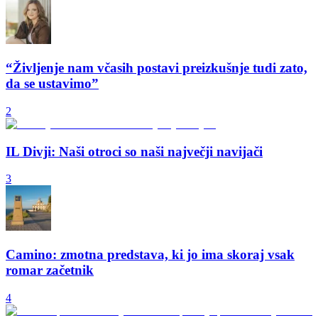
“Življenje nam včasih postavi preizkušnje tudi zato,
da se ustavimo”
2
IL Divji: Naši otroci so naši največji navijači
3
Camino: zmotna predstava, ki jo ima skoraj vsak
romar začetnik
4