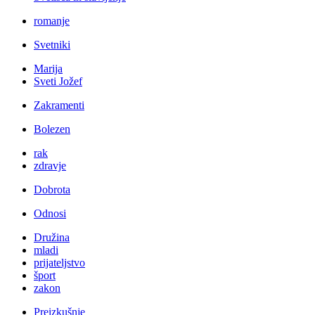
romanje
Svetniki
Marija
Sveti Jožef
Zakramenti
Bolezen
rak
zdravje
Dobrota
Odnosi
Družina
mladi
prijateljstvo
šport
zakon
Preizkušnje