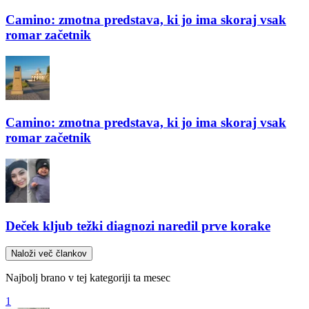
Camino: zmotna predstava, ki jo ima skoraj vsak
romar začetnik
Camino: zmotna predstava, ki jo ima skoraj vsak
romar začetnik
Deček kljub težki diagnozi naredil prve korake
Naloži več člankov
Najbolj brano v tej kategoriji ta mesec
1