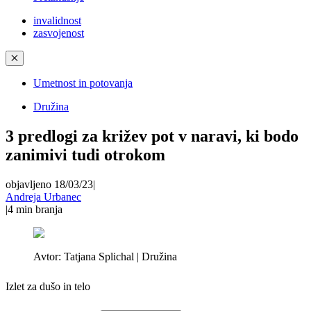
invalidnost
zasvojenost
✕
Umetnost in potovanja
Družina
3 predlogi za križev pot v naravi, ki bodo
zanimivi tudi otrokom
objavljeno 18/03/23
|
Andreja Urbanec
|
4
min branja
Avtor:
Tatjana Splichal | Družina
Izlet za dušo in telo