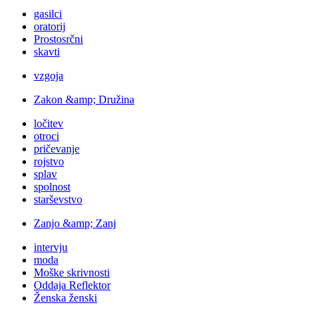
gasilci
oratorij
Prostosrčni
skavti
vzgoja
Zakon &amp; Družina
ločitev
otroci
pričevanje
rojstvo
splav
spolnost
starševstvo
Zanjo &amp; Zanj
intervju
moda
Moške skrivnosti
Oddaja Reflektor
Ženska ženski