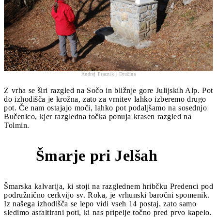
Andrej Praznik | Družina
Z vrha se širi razgled na Sočo in bližnje gore Julijskih Alp. Pot
do izhodišča je krožna, zato za vrnitev lahko izberemo drugo
pot. Če nam ostajajo moči, lahko pot podaljšamo na sosednjo
Bučenico, kjer razgledna točka ponuja krasen razgled na
Tolmin.
Šmarje pri Jelšah
3
Šmarska kalvarija, ki stoji na razglednem hribčku Predenci pod
podružnično cerkvijo sv. Roka, je vrhunski baročni spomenik.
Iz našega izhodišča se lepo vidi vseh 14 postaj, zato samo
sledimo asfaltirani poti, ki nas pripelje točno pred prvo kapelo.