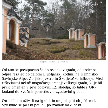
Tatjana Splichal | Družina
Od tam se povzpnemo še do ostankov gradu, od koder se
odpre razgled po celotni Ljubljanski kotlini, na Kamniško-
Savinjske Alpe, Zbiljsko jezero in Škofjeloško hribovje. Med
ruševinami nekoč mogočnega srednjeveškega gradu, ki je bil
prvič omenjen v prvi polovici 12. stoletja, so table s QR-
kodami do zvočnih posnetkov o zgodovini gradu.
Otroci bodo uživali na igralih in urejeni poti ob jeklenici.
Spustimo se po isti poti ali po makadamski cesti.