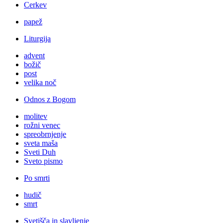
Cerkev
papež
Liturgija
advent
božič
post
velika noč
Odnos z Bogom
molitev
rožni venec
spreobrnjenje
sveta maša
Sveti Duh
Sveto pismo
Po smrti
hudič
smrt
Svetišča in slavljenje