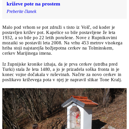
križeve pote na prostem
Preberite članek
Malo pod vrhom se pot združi s tisto iz Volč, od koder je
postavljen križev pot. Kapelice so bile postavljene že leta
1932, a so bile po 22 letih porušene. Nove z Rupnikovimi
mozaiki so postavili leta 2008. Na vrhu 453 metrov visokega
hriba stoji najstarejša božjepotna cerkev na Tolminskem,
cerkev Marijinega imena.
Iz župnijske kronike izhaja, da je prva cerkev (utrdba pred
Turki) stala že leta 1480, a jo je prizadela soška fronta in je
konec vojne dočakala v ruševinah. Načrte za novo cerkev in
poslikavo križevega pota v njej je napravil slikar Tone Kralj.