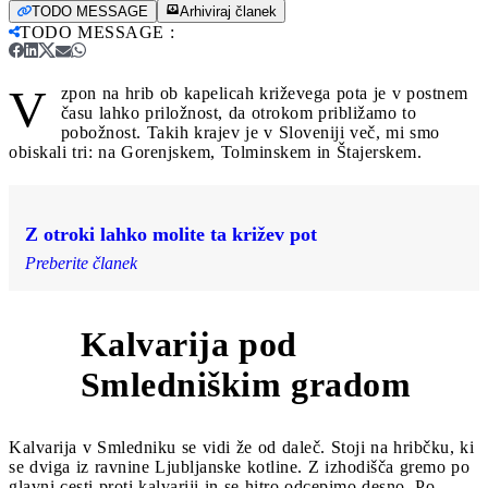
TODO MESSAGE
Arhiviraj članek
TODO MESSAGE
:
V
zpon na hrib ob kapelicah križevega pota je v postnem
času lahko priložnost, da otrokom približamo to
pobožnost. Takih krajev je v Sloveniji več, mi smo
obiskali tri: na Gorenjskem, Tolminskem in Štajerskem.
Z otroki lahko molite ta križev pot
Preberite članek
Kalvarija pod
1
Smledniškim gradom
Kalvarija v Smledniku se vidi že od daleč. Stoji na hribčku, ki
se dviga iz ravnine Ljubljanske kotline. Z izhodišča gremo po
glavni cesti proti kalvariji in se hitro odcepimo desno. Po