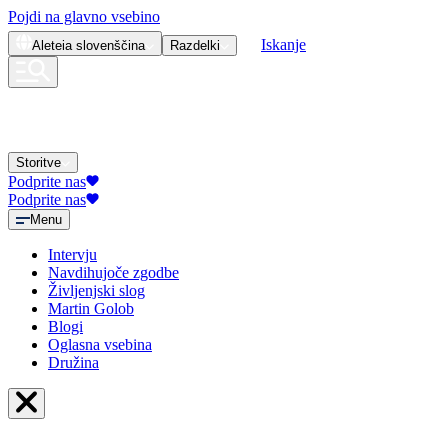
Pojdi na glavno vsebino
Iskanje
Aleteia
slovenščina
Razdelki
Storitve
Podprite nas
Podprite nas
Menu
Intervju
Navdihujoče zgodbe
Življenjski slog
Martin Golob
Blogi
Oglasna vsebina
Družina