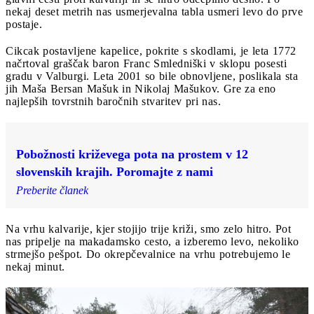
nekaj deset metrih nas usmerjevalna tabla usmeri levo do prve
postaje.
Cikcak postavljene kapelice, pokrite s skodlami, je leta 1772
načrtoval graščak baron Franc Smledniški v sklopu posesti
gradu v Valburgi. Leta 2001 so bile obnovljene, poslikala sta
jih Maša Bersan Mašuk in Nikolaj Mašukov. Gre za eno
najlepših tovrstnih baročnih stvaritev pri nas.
Pobožnosti križevega pota na prostem v 12
slovenskih krajih. Poromajte z nami
Preberite članek
Na vrhu kalvarije, kjer stojijo trije križi, smo zelo hitro. Pot
nas pripelje na makadamsko cesto, a izberemo levo, nekoliko
strmejšo pešpot. Do okrepčevalnice na vrhu potrebujemo le
nekaj minut.