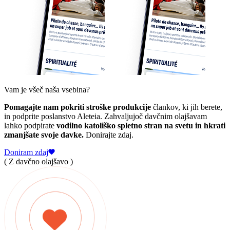
Vam je všeč naša vsebina?
Pomagajte nam pokriti stroške produkcije
člankov, ki jih berete,
in podprite poslanstvo Aleteia. Zahvaljujoč davčnim olajšavam
lahko podpirate
vodilno katoliško spletno stran na svetu in hkrati
zmanjšate svoje davke.
Donirajte zdaj.
Doniram zdaj
( Z davčno olajšavo )