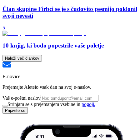
Član skupine Firbci se je s čudovito pesmijo poklonil
svoji nevesti
5
10 knjig, ki bodo popestrile vaše poletje
Naloži več člankov
E-novice
Prejemajte Aleteio vsak dan na svoj e-naslov.
Vaš e-poštni naslov
Strinjam se s prejemanjem vsebine in
pogoji.
Prijavite se