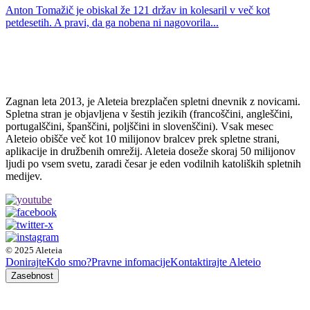
Anton Tomažič je obiskal že 121 držav in kolesaril v več kot
petdesetih. A pravi, da ga nobena ni nagovorila...
Zagnan leta 2013, je Aleteia brezplačen spletni dnevnik z novicami.
Spletna stran je objavljena v šestih jezikih (francoščini, angleščini,
portugalščini, španščini, poljščini in slovenščini). Vsak mesec
Aleteio obišče več kot 10 milijonov bralcev prek spletne strani,
aplikacije in družbenih omrežij. Aleteia doseže skoraj 50 milijonov
ljudi po vsem svetu, zaradi česar je eden vodilnih katoliških spletnih
medijev.
© 2025 Aleteia
Donirajte
Kdo smo?
Pravne infomacije
Kontaktirajte Aleteio
Zasebnost