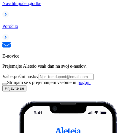
Navdihujoče zgodbe
Poročilo
E-novice
Prejemajte Aleteio vsak dan na svoj e-naslov.
Vaš e-poštni naslov
Strinjam se s prejemanjem vsebine in
pogoji.
Prijavite se