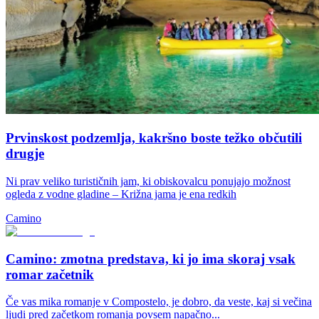
Prvinskost podzemlja, kakršno boste težko občutili
drugje
Ni prav veliko turističnih jam, ki obiskovalcu ponujajo možnost
ogleda z vodne gladine – Križna jama je ena redkih
Camino
Camino: zmotna predstava, ki jo ima skoraj vsak
romar začetnik
Če vas mika romanje v Compostelo, je dobro, da veste, kaj si večina
ljudi pred začetkom romanja povsem napačno...