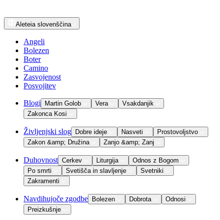
Aleteia
slovenščina
Angeli
Bolezen
Boter
Camino
Zasvojenost
Posvojitev
Blogi
Martin Golob
Vera
Vsakdanjik
Zakonca Kosi
Življenjski slog
Dobre ideje
Nasveti
Prostovoljstvo
Zakon &amp; Družina
Zanjo &amp; Zanj
Duhovnost
Cerkev
Liturgija
Odnos z Bogom
Po smrti
Svetišča in slavljenje
Svetniki
Zakramenti
Navdihujoče zgodbe
Bolezen
Dobrota
Odnosi
Preizkušnje