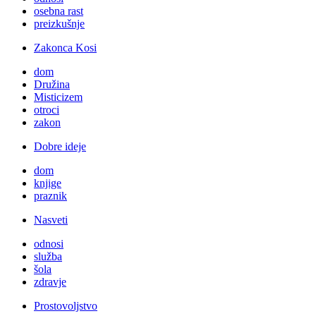
osebna rast
preizkušnje
Zakonca Kosi
dom
Družina
Misticizem
otroci
zakon
Dobre ideje
dom
knjige
praznik
Nasveti
odnosi
služba
šola
zdravje
Prostovoljstvo