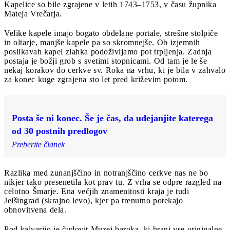
Kapelice so bile zgrajene v letih 1743–1753, v času župnika
Mateja Vrečarja.
Velike kapele imajo bogato obdelane portale, strešne stolpiče
in oltarje, manjše kapele pa so skromnejše. Ob izjemnih
poslikavah kapel zlahka podoživljamo pot trpljenja. Zadnja
postaja je božji grob s svetimi stopnicami. Od tam je le še
nekaj korakov do cerkve sv. Roka na vrhu, ki je bila v zahvalo
za konec kuge zgrajena sto let pred križevim potom.
Posta še ni konec. Še je čas, da udejanjite katerega
od 30 postnih predlogov
Preberite članek
Razlika med zunanjščino in notranjščino cerkve nas ne bo
nikjer tako presenetila kot prav tu. Z vrha se odpre razgled na
celotno Šmarje. Ena večjih znamenitosti kraja je tudi
Jelšingrad (skrajno levo), kjer pa trenutno potekajo
obnovitvena dela.
Pod kalvarijo je čudovit Muzej baroka, ki hrani vse originalne