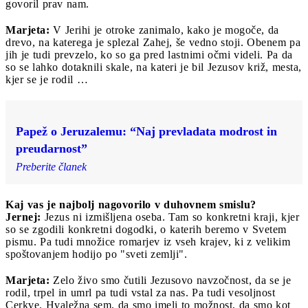
govoril prav nam.
Marjeta:
V Jerihi je otroke zanimalo, kako je mogoče, da
drevo, na katerega je splezal Zahej, še vedno stoji. Obenem pa
jih je tudi prevzelo, ko so ga pred lastnimi očmi videli. Pa da
so se lahko dotaknili skale, na kateri je bil Jezusov križ, mesta,
kjer se je rodil …
Papež o Jeruzalemu: “Naj prevladata modrost in
preudarnost”
Preberite članek
Kaj vas je najbolj nagovorilo v duhovnem smislu?
Jernej:
Jezus ni izmišljena oseba. Tam so konkretni kraji, kjer
so se zgodili konkretni dogodki, o katerih beremo v Svetem
pismu. Pa tudi množice romarjev iz vseh krajev, ki z velikim
spoštovanjem hodijo po "sveti zemlji".
Marjeta:
Zelo živo smo čutili Jezusovo navzočnost, da se je
rodil, trpel in umrl pa tudi vstal za nas. Pa tudi vesoljnost
Cerkve. Hvaležna sem, da smo imeli to možnost, da smo kot