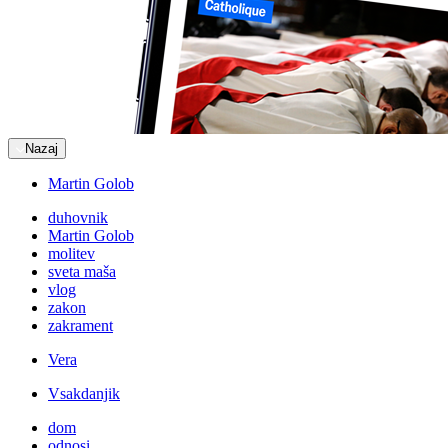
Nazaj
Martin Golob
duhovnik
Martin Golob
molitev
sveta maša
vlog
zakon
zakrament
Vera
Vsakdanjik
dom
odnosi