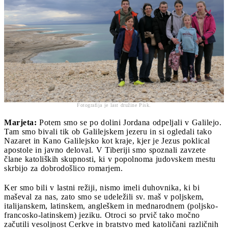
Fotografija je last družine Pisk.
Marjeta:
Potem smo se po dolini Jordana odpeljali v Galilejo.
Tam smo bivali tik ob Galilejskem jezeru in si ogledali tako
Nazaret in Kano Galilejsko kot kraje, kjer je Jezus poklical
apostole in javno deloval. V Tiberiji smo spoznali zavzete
člane katoliških skupnosti, ki v popolnoma judovskem mestu
skrbijo za dobrodošlico romarjem.
Ker smo bili v lastni režiji, nismo imeli duhovnika, ki bi
maševal za nas, zato smo se udeležili sv. maš v poljskem,
italijanskem, latinskem, angleškem in mednarodnem (poljsko-
francosko-latinskem) jeziku. Otroci so prvič tako močno
začutili vesoljnost Cerkve in bratstvo med katoličani različnih