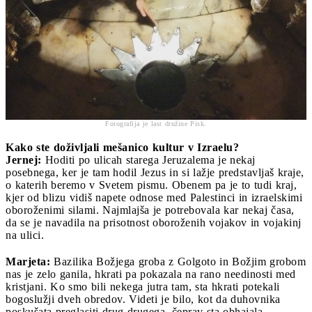
Fotografija je last družine Pisk.
Kako ste doživljali mešanico kultur v Izraelu?
Jernej:
Hoditi po ulicah starega Jeruzalema je nekaj
posebnega, ker je tam hodil Jezus in si lažje predstavljaš kraje,
o katerih beremo v Svetem pismu. Obenem pa je to tudi kraj,
kjer od blizu vidiš napete odnose med Palestinci in izraelskimi
oboroženimi silami. Najmlajša je potrebovala kar nekaj časa,
da se je navadila na prisotnost oboroženih vojakov in vojakinj
na ulici.
Marjeta:
Bazilika Božjega groba z Golgoto in Božjim grobom
nas je zelo ganila, hkrati pa pokazala na rano needinosti med
kristjani. Ko smo bili nekega jutra tam, sta hkrati potekali
bogoslužji dveh obredov. Videti je bilo, kot da duhovnika
poskušata preglasiti drug drugega, čeprav sta obhajala