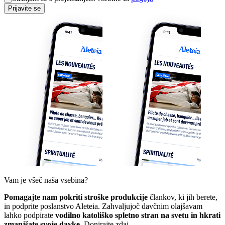
Prijavite se
Vam je všeč naša vsebina?
Pomagajte nam pokriti stroške produkcije
člankov, ki jih berete,
in podprite poslanstvo Aleteia. Zahvaljujoč davčnim olajšavam
lahko podpirate
vodilno katoliško spletno stran na svetu in hkrati
zmanjšate svoje davke.
Donirajte zdaj.