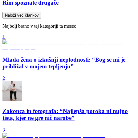
Rim spoznate drugače
Naloži več člankov
Najbolj brano v tej kategoriji ta mesec
1
Mlada žena o izkušnji neplodnosti: “Bog se mi je
približal v mojem trpljenju”
2
Zakonca in fotografa: “Najlepša poroka ni nujno
tista, kjer ne gre nič narobe”
3