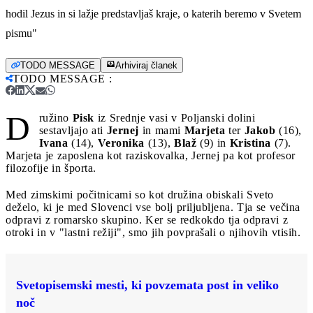
hodil Jezus in si lažje predstavljaš kraje, o katerih beremo v Svetem
pismu"
TODO MESSAGE
Arhiviraj članek
TODO MESSAGE
:
D
ružino
Pisk
iz Srednje vasi v Poljanski dolini
sestavljajo ati
Jernej
in mami
Marjeta
ter
Jakob
(16),
Ivana
(14),
Veronika
(13),
Blaž
(9) in
Kristina
(7).
Marjeta je zaposlena kot raziskovalka, Jernej pa kot profesor
filozofije in športa.
Med zimskimi počitnicami so kot družina obiskali Sveto
deželo, ki je med Slovenci vse bolj priljubljena. Tja se večina
odpravi z romarsko skupino. Ker se redkokdo tja odpravi z
otroki in v "lastni režiji", smo jih povprašali o njihovih vtisih.
Svetopisemski mesti, ki povzemata post in veliko
noč