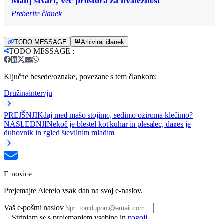
Manj stvari, več prostora za hvaležnost
Preberite članek
TODO MESSAGE
Arhiviraj članek
TODO MESSAGE
:
Ključne besede/oznake, povezane s tem člankom:
Družina
intervju
PREJŠNJI
Kdaj med mašo stojimo, sedimo oziroma klečimo?
NASLEDNJI
Nekoč je blestel kot kuhar in plesalec, danes je
duhovnik in zgled številnim mladim
E-novice
Prejemajte Aleteio vsak dan na svoj e-naslov.
Vaš e-poštni naslov
Strinjam se s prejemanjem vsebine in
pogoji.