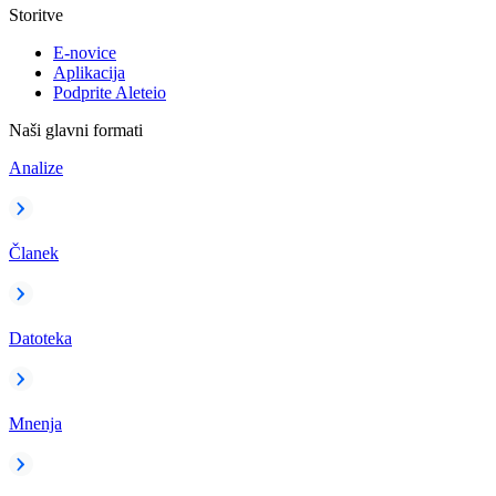
Storitve
E-novice
Aplikacija
Podprite Aleteio
Naši glavni formati
Analize
Članek
Datoteka
Mnenja