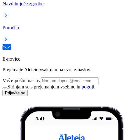
Navdihujoče zgodbe
Poročilo
E-novice
Prejemajte Aleteio vsak dan na svoj e-naslov.
Vaš e-poštni naslov
Strinjam se s prejemanjem vsebine in
pogoji.
Prijavite se