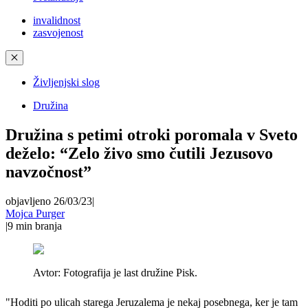
invalidnost
zasvojenost
✕
Življenjski slog
Družina
Družina s petimi otroki poromala v Sveto
deželo: “Zelo živo smo čutili Jezusovo
navzočnost”
objavljeno 26/03/23
|
Mojca Purger
|
9
min branja
Avtor:
Fotografija je last družine Pisk.
"Hoditi po ulicah starega Jeruzalema je nekaj posebnega, ker je tam