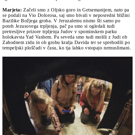
Marjeta:
Začeli smo z Oljsko goro in Getsemanijem, nato pa
se podali na Vio Dolorosa, saj smo bivali v neposredni bližini
Bazilike Božjega groba. V Jeruzalemu nismo šli samo po
poteh Jezusovega trpljenja, pač pa smo si ogledali tudi
pretresljive prizore trpljenja Judov v spominskem parku
holokavsta Yad Vashem. Pa seveda smo tudi molili z Judi ob
Zahodnem zidu in ob grobu kralja Davida ter se sprehodili po
tempeljski ploščadi v času, ko tja lahko vstopajo nemuslimani.