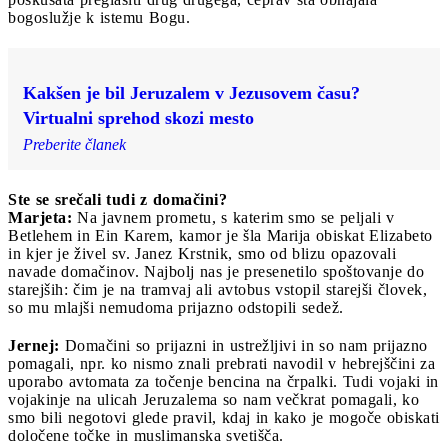
bogoslužje k istemu Bogu.
Kakšen je bil Jeruzalem v Jezusovem času?
Virtualni sprehod skozi mesto
Preberite članek
Ste se srečali tudi z domačini?
Marjeta:
Na javnem prometu, s katerim smo se peljali v
Betlehem in Ein Karem, kamor je šla Marija obiskat Elizabeto
in kjer je živel sv. Janez Krstnik, smo od blizu opazovali
navade domačinov. Najbolj nas je presenetilo spoštovanje do
starejših: čim je na tramvaj ali avtobus vstopil starejši človek,
so mu mlajši nemudoma prijazno odstopili sedež.
Jernej:
Domačini so prijazni in ustrežljivi in so nam prijazno
pomagali, npr. ko nismo znali prebrati navodil v hebrejščini za
uporabo avtomata za točenje bencina na črpalki. Tudi vojaki in
vojakinje na ulicah Jeruzalema so nam večkrat pomagali, ko
smo bili negotovi glede pravil, kdaj in kako je mogoče obiskati
določene točke in muslimanska svetišča.