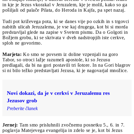
in kje je Jezus vkorakal v Jeruzalem, kje je molil, kako so ga
pošiljali od palače Pilata, do Heroda in Kajfa, pa spet nazaj.
Tudi pot križevega pota, ki se danes vije po ozkih in s trgovci
nabitih ulicah Jeruzalema, je vse kaj drugega, kot bi si morda
predstavljal glede na zapise v Svetem pismu. Da o Golgoti in
Božjem grobu, ki se skrivata v dveh nadstropjih iste cerkve,
sploh ne govorimo.
Marjeta:
Ko smo se povsem iz doline vzpenjali na goro
Tabor, so otroci lažje razumeli apostole, ki so Jezusu
predlagali, da bi na gori postavili tri šotore. In na Gori blagrov
si ni bilo težko predstavljati Jezusa, ki je nagovarjal množice.
Novi dokazi, da je v cerkvi v Jeruzalemu res
Jezusov grob
Preberite članek
Jernej:
Tam smo prisluhnili zvočnemu posnetku 5., 6. in 7.
poglavja Matejevega evangelija in zdelo se je, kot bi Jezus