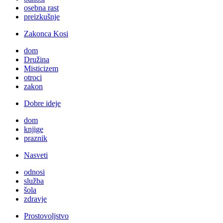
osebna rast
preizkušnje
Zakonca Kosi
dom
Družina
Misticizem
otroci
zakon
Dobre ideje
dom
knjige
praznik
Nasveti
odnosi
služba
šola
zdravje
Prostovoljstvo