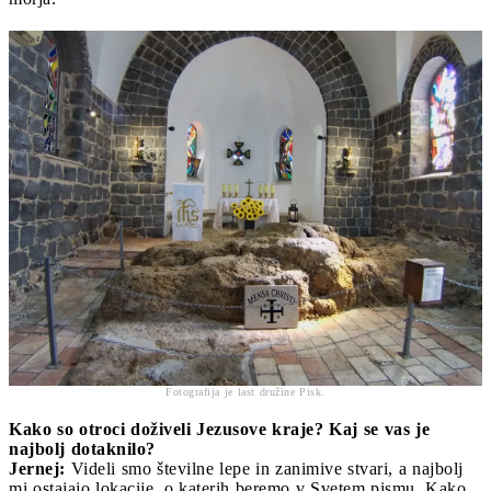
Fotografija je last družine Pisk.
Kako so otroci doživeli Jezusove kraje? Kaj se vas je
najbolj dotaknilo?
Jernej:
Videli smo številne lepe in zanimive stvari, a najbolj
mi ostajajo lokacije, o katerih beremo v Svetem pismu. Kako