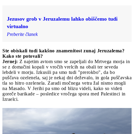
Jezusov grob v Jeruzalemu lahko obiščemo tudi
virtualno
Preberite članek
Ste obiskali tudi kakšno znamenitost zunaj Jeruzalema?
Kako ste potovali?
Jernej:
Z najetim avtom smo se zapeljali do Mrtvega morja in
se z domačini kopali v vročih vrelcih na obali ter seveda
lebdeli v morju. Izkusili pa smo tudi "prerokbo", da bo
puščava ozelenela, saj je nekaj dni deževalo, in gola puščavska
tla so hitro ozelenela. Zaradi močnega vetra žal nismo mogli
na Masado. V Jerihi pa smo od blizu videli, kako so videti
goreče barikade – posledice vročega spora med Palestinci in
Izraelci.