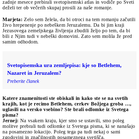
zadnje mesece prebirali svetopisemski atlas in vodiče po Sveti
deželi ter ob večerih skupaj prosili za naše romanje.
Marjeta:
Zelo sem želela, da bi otroci na tem romanju začutili
živo hrepenenje po nebeškem Jeruzalemu. Da bi jim kraji
Jezusovega zemeljskega življenja zbudili željo po tem, da bi
bili z Njim tudi v nebeški domovini. Zato sem molila že pred
samim odhodom.
Svetopisemska ura zemljepisa: kje so Betlehem,
Nazaret in Jeruzalem?
Preberite članek
Katere znamenitosti ste obiskali in kako ste se na svetih
krajih, kot je recimo Betlehem, cerkev Božjega groba …,
uglasili na versko vsebino? Ste brali odlomke iz Svetega
pisma?
Jernej:
Na vsakem kraju, kjer smo se ustavili, smo poleg
molitve prebrali tudi odlomke iz Svetega pisma, ki se nanašajo
na posamezno lokacijo. Poleg tega pa tudi nekaj o sami
zgodovini in značilnostih posameznega svetišča.