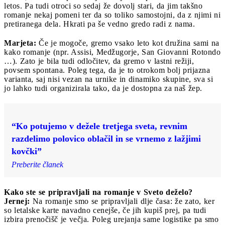
letos. Pa tudi otroci so sedaj že dovolj stari, da jim takšno
romanje nekaj pomeni ter da so toliko samostojni, da z njimi ni
pretiranega dela. Hkrati pa še vedno gredo radi z nama.
Marjeta:
Če je mogoče, gremo vsako leto kot družina sami na
kako romanje (npr. Assisi, Medžugorje, San Giovanni Rotondo
…). Zato je bila tudi odločitev, da gremo v lastni režiji,
povsem spontana. Poleg tega, da je to otrokom bolj prijazna
varianta, saj nisi vezan na urnike in dinamiko skupine, sva si
jo lahko tudi organizirala tako, da je dostopna za naš žep.
“Ko potujemo v dežele tretjega sveta, revnim
razdelimo polovico oblačil in se vrnemo z lažjimi
kovčki”
Preberite članek
Kako ste se pripravljali na romanje v Sveto deželo?
Jernej:
Na romanje smo se pripravljali dlje časa: že zato, ker
so letalske karte navadno cenejše, če jih kupiš prej, pa tudi
izbira prenočišč je večja. Poleg urejanja same logistike pa smo