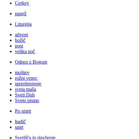
Cerkev
papež
Liturgija
advent
božič
post
velika noč
Odnos z Bogom
molitev
rožni venec
spreobrnjenje
sveta maša
Sveti Duh
Sveto pismo
Po smrti
hudič
smrt
Svetišča in slavljenje