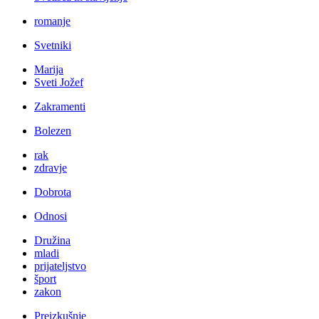
romanje
Svetniki
Marija
Sveti Jožef
Zakramenti
Bolezen
rak
zdravje
Dobrota
Odnosi
Družina
mladi
prijateljstvo
šport
zakon
Preizkušnje