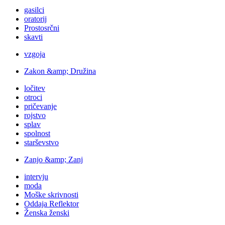
gasilci
oratorij
Prostosrčni
skavti
vzgoja
Zakon &amp; Družina
ločitev
otroci
pričevanje
rojstvo
splav
spolnost
starševstvo
Zanjo &amp; Zanj
intervju
moda
Moške skrivnosti
Oddaja Reflektor
Ženska ženski