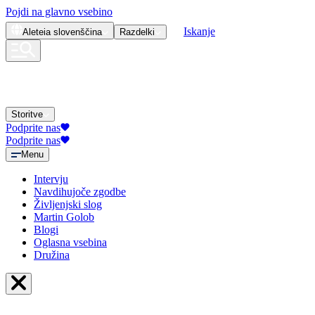
Pojdi na glavno vsebino
Iskanje
Aleteia
slovenščina
Razdelki
Storitve
Podprite nas
Podprite nas
Menu
Intervju
Navdihujoče zgodbe
Življenjski slog
Martin Golob
Blogi
Oglasna vsebina
Družina