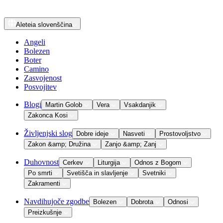
Aleteia
slovenščina
Angeli
Bolezen
Boter
Camino
Zasvojenost
Posvojitev
Blogi
Martin Golob
Vera
Vsakdanjik
Zakonca Kosi
Življenjski slog
Dobre ideje
Nasveti
Prostovoljstvo
Zakon &amp; Družina
Zanjo &amp; Zanj
Duhovnost
Cerkev
Liturgija
Odnos z Bogom
Po smrti
Svetišča in slavljenje
Svetniki
Zakramenti
Navdihujoče zgodbe
Bolezen
Dobrota
Odnosi
Preizkušnje