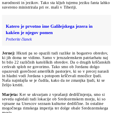
narodnosti in jezikov. Tako sta kljub tujemu jeziku fanta lahko
suvereno ministrirala pri sv. maši v Tiberiji.
Katero je prvotno ime Galilejskega jezera in
kakšen je njegov pomen
Preberite članek
Jernej:
Hkrati pa so opazili tudi razlike in bogastvo obredov,
ki jih doma ne vidimo. Samo v jeruzalemskem patriarhatu naj
bi bilo 22 različnih katoliških obredov. Da o drugih krščanskih
cerkvah sploh ne govorimo. Tako smo ob Jordanu dolgo
opazovali gorečnost ameriških pastorjev, ki so v precej narasli
in hladni vodi Jordana s potopom krščevali množice ljudi.
Naša najmlajša se je čudila, kako da ne zmanjka ljudi, ki se
želijo krstiti.
Marjeta:
Ker se ukvarjam z vprašanji dediščinjenja, smo si
seveda ogledali tudi lokacije ob Sredozemskem morju, ki so
vpisane na Unescov seznam kulturne dediščine. In ostaline
mogočnega rimskega imperija ter dolge obale Sredozemskega
morja.