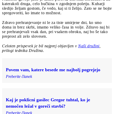
katerakoli druga, celo bučkina v zgodnjem poletju. Kuharji
sledijo željam gostom, če vedo, kaj si ti želijo. Zato se ne bojte
spregovoriti, ko imate to možnost.
Zdravo prehranjevanje ni le za tiste umirjene dni, ko smo
doma in brez skrbi, imamo veliko časa in volje. Zdravo naj bi
se prehranjevali vsak dan, pri vsakem obroku, naj bo še tako
preprost ali zelo slovesen.
Celoten prispevek je bil najprej objavljen v
Naši družini
,
prilogi tednika Družina.
Povem vam, katere besede me najbolj pogrejejo
Preberite članek
Kaj je poklicni gasilec Gregor tuhtal, ko je
nemočen ležal v goreči stavbi?
Preberite članek