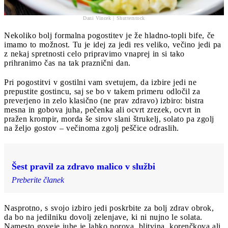
Dani Vincek | Shutterstock
Nekoliko bolj formalna pogostitev je že hladno-topli bife, če
imamo to možnost. Tu je idej za jedi res veliko, večino jedi pa
z nekaj spretnosti celo pripravimo vnaprej in si tako
prihranimo čas na tak praznični dan.
Pri pogostitvi v gostilni vam svetujem, da izbire jedi ne
prepustite gostincu, saj se bo v takem primeru odločil za
preverjeno in zelo klasično (ne prav zdravo) izbiro: bistra
mesna in gobova juha, pečenka ali ocvrt zrezek, ocvrt in
pražen krompir, morda še sirov slani štrukelj, solato pa zgolj
na željo gostov – večinoma zgolj peščice odraslih.
Šest pravil za zdravo malico v službi
Preberite članek
Nasprotno, s svojo izbiro jedi poskrbite za bolj zdrav obrok,
da bo na jedilniku dovolj zelenjave, ki ni nujno le solata.
Namesto goveje juhe je lahko porova, blitvina, korenčkova ali