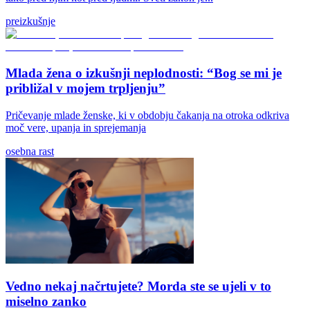
preizkušnje
Mlada žena o izkušnji neplodnosti: “Bog se mi je
približal v mojem trpljenju”
Pričevanje mlade ženske, ki v obdobju čakanja na otroka odkriva
moč vere, upanja in sprejemanja
osebna rast
Vedno nekaj načrtujete? Morda ste se ujeli v to
miselno zanko