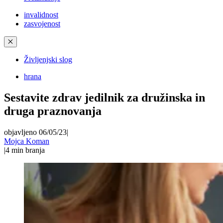
invalidnost
zasvojenost
✕
Življenjski slog
hrana
Sestavite zdrav jedilnik za družinska in
druga praznovanja
objavljeno 06/05/23
|
Mojca Koman
|
4
min branja