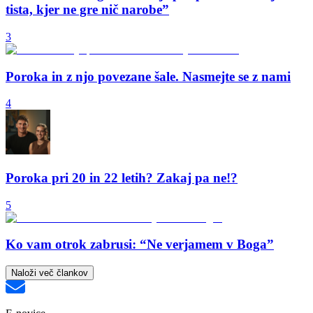
tista, kjer ne gre nič narobe”
3
Poroka in z njo povezane šale. Nasmejte se z nami
4
Poroka pri 20 in 22 letih? Zakaj pa ne!?
5
Ko vam otrok zabrusi: “Ne verjamem v Boga”
Naloži več člankov