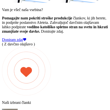
Vam je všeč naša vsebina?
Pomagajte nam pokriti stroške produkcije
člankov, ki jih berete,
in podprite poslanstvo Aleteia. Zahvaljujoč davčnim olajšavam
lahko podpirate
vodilno katoliško spletno stran na svetu in hkrati
zmanjšate svoje davke.
Donirajte zdaj.
Doniram zdaj
( Z davčno olajšavo )
Naši izbrani članki