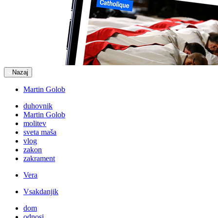
Nazaj
Martin Golob
duhovnik
Martin Golob
molitev
sveta maša
vlog
zakon
zakrament
Vera
Vsakdanjik
dom
odnosi