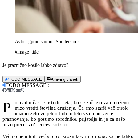
Avtor:
gpointstudio | Shutterstock
#image_title
Je praznično kosilo lahko zdravo?
TODO MESSAGE
Arhiviraj članek
TODO MESSAGE
:
P
omladni čas je tisti del leta, ko se začnejo za obloženo
mizo vrstiti številna druženja. Če smo starši več otrok,
imamo zelo verjetno tudi to leto vsaj eno večje
praznovanje, ko gostimo sorodnike, prijatelje in je za našo
mizo precej več jedcev kot sicer.
Več pomeni tudi več stolov, krožnikov in pribora, kar je lahko