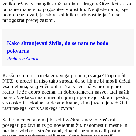
velika težava v mnogih družinah in ni druge rešitve, kot da za
ta namen izberemo pogostitev v gostilni. Ne glede na to, kje
bomo praznovali, je izbira jedilnika skrb gostitelja. Tu se
mnogokrat precej zalomi.
Kako shranjevati živila, da se nam ne bodo
pokvarila
Preberite članek
Kakšna so torej načela zdravega prehranjevanja? Priporočil
NIJZ je precej in niso tako stroga, da se jih ne bi mogli držati
vsaj deloma, vsaj večino dni. Naj v jedi uživamo in jemo
redno, je že dobro poznan in dobronameren nasvet tudi naših
babic. Vsekakor nam med drugim priporočajo izbrati "pestro,
sezonsko in lokalno pridelano hrano, ki naj vsebuje več živil
rastlinskega kot živalskega izvora".
Sadje in zelenjavo naj bi jedli večkrat dnevno, večkrat
posegali po živilih iz polnovrednih žit, nadomestili mesne in
mastne izdelke s stročnicami, ribami, perutnino ali pustim