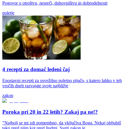
Pogovor o otroštvu, nesreči, duhovništvu in dobrodelnosti
poletje
4 recepti za domač ledeni čaj
Enostavni recepti za osvežilno poletno pijačo, s katero lahko v teh
vročih dneh razvajate svoje najbližje
zakon
Poroka pri 20 in 22 letih? Zakaj pa ne!?
"Najbolj se mi zdi pomembno, da vključiva Boga. Nekaj obljubiš
tako pred njim kot pred ljudmi. Sveti zakon je...