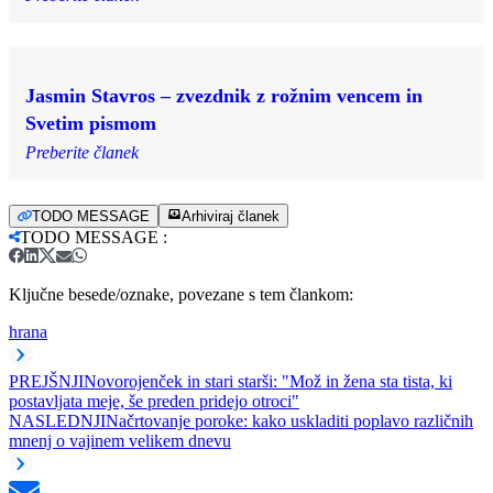
Jasmin Stavros – zvezdnik z rožnim vencem in
Svetim pismom
Preberite članek
TODO MESSAGE
Arhiviraj članek
TODO MESSAGE
:
Ključne besede/oznake, povezane s tem člankom:
hrana
PREJŠNJI
Novorojenček in stari starši: "Mož in žena sta tista, ki
postavljata meje, še preden pridejo otroci"
NASLEDNJI
Načrtovanje poroke: kako uskladiti poplavo različnih
mnenj o vajinem velikem dnevu