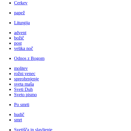
Cerkev
papež
Liturgija
advent
božič
post
velika noč
Odnos z Bogom
molitev
rožni venec
spreobrnjenje
sveta maša
Sveti Duh
Sveto pismo
Po smrti
hudič
smrt
Svetišča in slavljenje