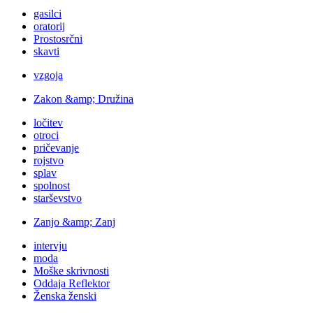
gasilci
oratorij
Prostosrčni
skavti
vzgoja
Zakon &amp; Družina
ločitev
otroci
pričevanje
rojstvo
splav
spolnost
starševstvo
Zanjo &amp; Zanj
intervju
moda
Moške skrivnosti
Oddaja Reflektor
Ženska ženski