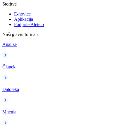
Storitve
E-novice
Aplikacija
Podprite Aleteio
Naši glavni formati
Analize
Članek
Datoteka
Mnenja