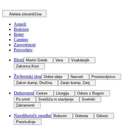
Aleteia
slovenščina
Angeli
Bolezen
Boter
Camino
Zasvojenost
Posvojitev
Blogi
Martin Golob
Vera
Vsakdanjik
Zakonca Kosi
Življenjski slog
Dobre ideje
Nasveti
Prostovoljstvo
Zakon &amp; Družina
Zanjo &amp; Zanj
Duhovnost
Cerkev
Liturgija
Odnos z Bogom
Po smrti
Svetišča in slavljenje
Svetniki
Zakramenti
Navdihujoče zgodbe
Bolezen
Dobrota
Odnosi
Preizkušnje