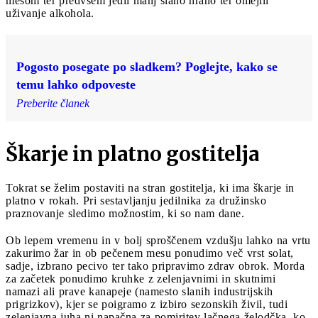
mesom ter predvsem jedli manj slano hrano ter omejili
uživanje alkohola.
Pogosto posegate po sladkem? Poglejte, kako se
temu lahko odpoveste
Preberite članek
Škarje in platno gostitelja
Tokrat se želim postaviti na stran gostitelja, ki ima škarje in
platno v rokah. Pri sestavljanju jedilnika za družinsko
praznovanje sledimo možnostim, ki so nam dane.
Ob lepem vremenu in v bolj sproščenem vzdušju lahko na vrtu
zakurimo žar in ob pečenem mesu ponudimo več vrst solat,
sadje, izbrano pecivo ter tako pripravimo zdrav obrok. Morda
za začetek ponudimo kruhke z zelenjavnimi in skutnimi
namazi ali prave kanapeje (namesto slanih industrijskih
prigrizkov), kjer se poigramo z izbiro sezonskih živil, tudi
zelenjavna juha ni napačna za pomiritev lačnega želodčka, ko