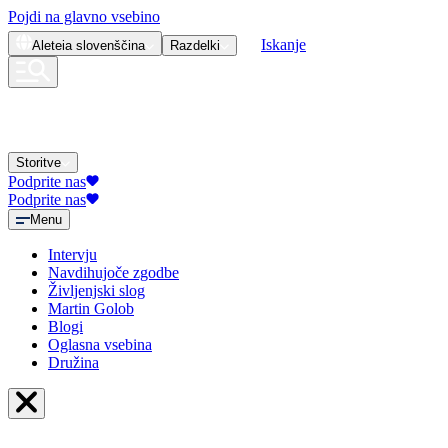
Pojdi na glavno vsebino
Iskanje
Aleteia
slovenščina
Razdelki
Storitve
Podprite nas
Podprite nas
Menu
Intervju
Navdihujoče zgodbe
Življenjski slog
Martin Golob
Blogi
Oglasna vsebina
Družina