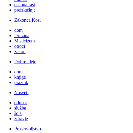
osebna rast
preizkušnje
Zakonca Kosi
dom
Družina
Misticizem
otroci
zakon
Dobre ideje
dom
knjige
praznik
Nasveti
odnosi
služba
šola
zdravje
Prostovoljstvo