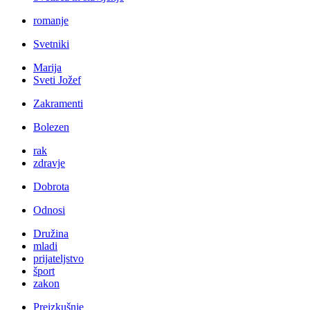
romanje
Svetniki
Marija
Sveti Jožef
Zakramenti
Bolezen
rak
zdravje
Dobrota
Odnosi
Družina
mladi
prijateljstvo
šport
zakon
Preizkušnje