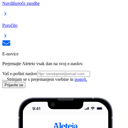
Navdihujoče zgodbe
Poročilo
E-novice
Prejemajte Aleteio vsak dan na svoj e-naslov.
Vaš e-poštni naslov
Strinjam se s prejemanjem vsebine in
pogoji.
Prijavite se