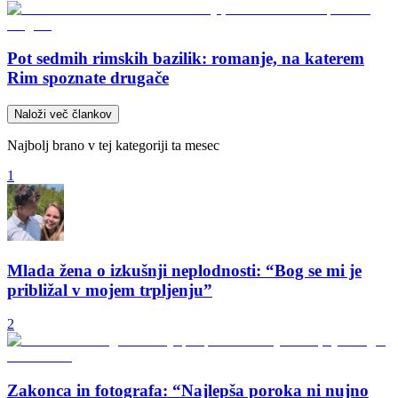
Pot sedmih rimskih bazilik: romanje, na katerem
Rim spoznate drugače
Naloži več člankov
Najbolj brano v tej kategoriji ta mesec
1
Mlada žena o izkušnji neplodnosti: “Bog se mi je
približal v mojem trpljenju”
2
Zakonca in fotografa: “Najlepša poroka ni nujno