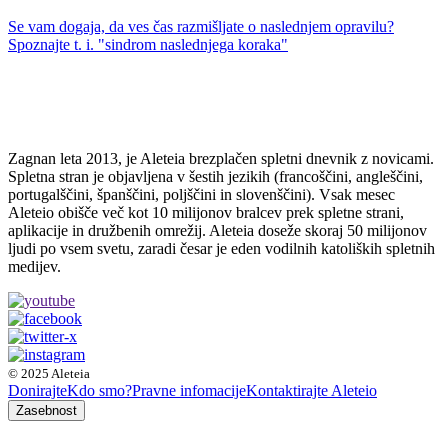
Se vam dogaja, da ves čas razmišljate o naslednjem opravilu?
Spoznajte t. i. "sindrom naslednjega koraka"
Zagnan leta 2013, je Aleteia brezplačen spletni dnevnik z novicami.
Spletna stran je objavljena v šestih jezikih (francoščini, angleščini,
portugalščini, španščini, poljščini in slovenščini). Vsak mesec
Aleteio obišče več kot 10 milijonov bralcev prek spletne strani,
aplikacije in družbenih omrežij. Aleteia doseže skoraj 50 milijonov
ljudi po vsem svetu, zaradi česar je eden vodilnih katoliških spletnih
medijev.
© 2025 Aleteia
Donirajte
Kdo smo?
Pravne infomacije
Kontaktirajte Aleteio
Zasebnost