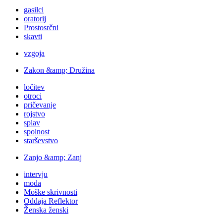
gasilci
oratorij
Prostosrčni
skavti
vzgoja
Zakon &amp; Družina
ločitev
otroci
pričevanje
rojstvo
splav
spolnost
starševstvo
Zanjo &amp; Zanj
intervju
moda
Moške skrivnosti
Oddaja Reflektor
Ženska ženski