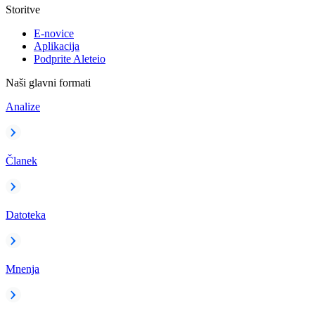
Storitve
E-novice
Aplikacija
Podprite Aleteio
Naši glavni formati
Analize
Članek
Datoteka
Mnenja