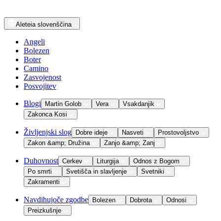
Aleteia
slovenščina
Angeli
Bolezen
Boter
Camino
Zasvojenost
Posvojitev
Blogi
Martin Golob
Vera
Vsakdanjik
Zakonca Kosi
Življenjski slog
Dobre ideje
Nasveti
Prostovoljstvo
Zakon &amp; Družina
Zanjo &amp; Zanj
Duhovnost
Cerkev
Liturgija
Odnos z Bogom
Po smrti
Svetišča in slavljenje
Svetniki
Zakramenti
Navdihujoče zgodbe
Bolezen
Dobrota
Odnosi
Preizkušnje