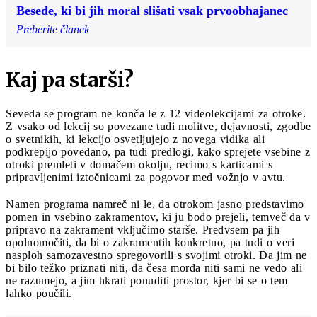
Besede, ki bi jih moral slišati vsak prvoobhajanec
Preberite članek
Kaj pa starši?
Seveda se program ne konča le z 12 videolekcijami za otroke.
Z vsako od lekcij so povezane tudi molitve, dejavnosti, zgodbe
o svetnikih, ki lekcijo osvetljujejo z novega vidika ali
podkrepijo povedano, pa tudi predlogi, kako sprejete vsebine z
otroki premleti v domačem okolju, recimo s karticami s
pripravljenimi iztočnicami za pogovor med vožnjo v avtu.
Namen programa namreč ni le, da otrokom jasno predstavimo
pomen in vsebino zakramentov, ki ju bodo prejeli, temveč da v
pripravo na zakrament vključimo starše. Predvsem pa jih
opolnomočiti, da bi o zakramentih konkretno, pa tudi o veri
nasploh samozavestno spregovorili s svojimi otroki. Da jim ne
bi bilo težko priznati niti, da česa morda niti sami ne vedo ali
ne razumejo, a jim hkrati ponuditi prostor, kjer bi se o tem
lahko poučili.