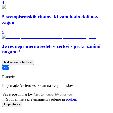
4
5 svetopisemskih citatov, ki vam bodo dali nov
zagon
5
Je res neprimerno sedeti v cerkvi s prekrižanimi
nogami?
Naloži več člankov
E-novice
Prejemajte Aleteio vsak dan na svoj e-naslov.
Vaš e-poštni naslov
Strinjam se s prejemanjem vsebine in
pogoji.
Prijavite se