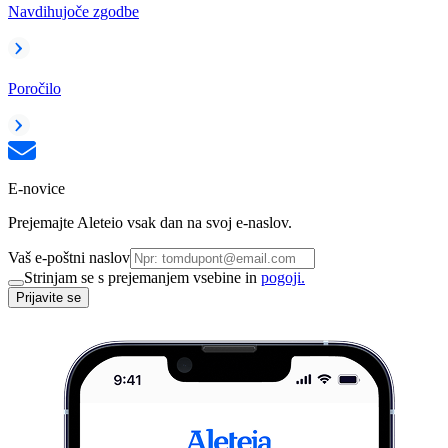
Navdihujoče zgodbe
Poročilo
E-novice
Prejemajte Aleteio vsak dan na svoj e-naslov.
Vaš e-poštni naslov
Strinjam se s prejemanjem vsebine in
pogoji.
Prijavite se