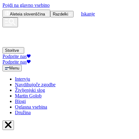
Pojdi na glavno vsebino
Iskanje
Aleteia
slovenščina
Razdelki
Storitve
Podprite nas
Podprite nas
Menu
Intervju
Navdihujoče zgodbe
Življenjski slog
Martin Golob
Blogi
Oglasna vsebina
Družina