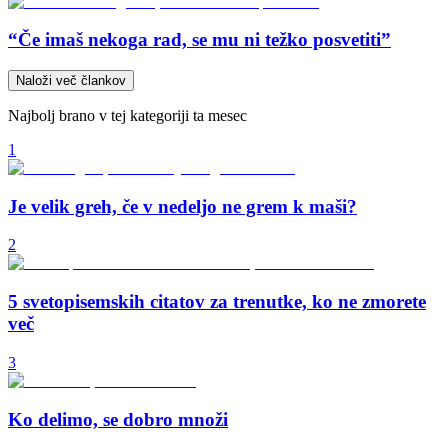
“Če imaš nekoga rad, se mu ni težko posvetiti”
Naloži več člankov
Najbolj brano v tej kategoriji ta mesec
1
Je velik greh, če v nedeljo ne grem k maši?
2
5 svetopisemskih citatov za trenutke, ko ne zmorete
več
3
Ko delimo, se dobro množi