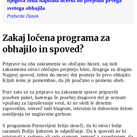
njegova žena napisala hčerki ob prejemu prvega
svetega obhajila
Preberite članek
Zakaj ločena programa za
obhajilo in spoved?
Priprave na oba zakramenta so običajno hkrati, saj tudi
zakramenta otroci običajno prejmejo hitro, drugega za drugim.
Najprej spoved, teden do mesec dni pozneje še prvo obhajilo.
Kljub temu je pomembno, da jih poučimo o pomenu obeh.
Prav zato so za pripravo na zakrament sprave pripravili
poseben paket, katerega še posebej dragocen del je seznam
vprašanj za izpraševanje vesti, ki ne sledi le desetim
zapovedim, temveč tudi blagrom, telesnim in duhovnim delom
usmiljenja ter naglavnim grehom.
S programom Prenovljeni želijo doseči, da bi otroci bolje
razumeli Božjo ljubezen in odpuščanje. Da k spovedi ne bi
pristopali z zadrego ali celo sramom, temveč z zavedanjem, da