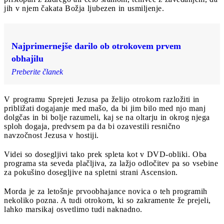
jih v njem čakata Božja ljubezen in usmiljenje.
Najprimernejše darilo ob otrokovem prvem
obhajilu
Preberite članek
V programu Sprejeti Jezusa pa želijo otrokom razložiti in
približati dogajanje med mašo, da bi jim bilo med njo manj
dolgčas in bi bolje razumeli, kaj se na oltarju in okrog njega
sploh dogaja, predvsem pa da bi ozavestili resnično
navzočnost Jezusa v hostiji.
Videi so dosegljivi tako prek spleta kot v DVD-obliki. Oba
programa sta seveda plačljiva, za lažjo odločitev pa so vsebine
za pokušino dosegljive na spletni strani Ascension.
Morda je za letošnje prvoobhajance novica o teh programih
nekoliko pozna. A tudi otrokom, ki so zakramente že prejeli,
lahko marsikaj osvetlimo tudi naknadno.