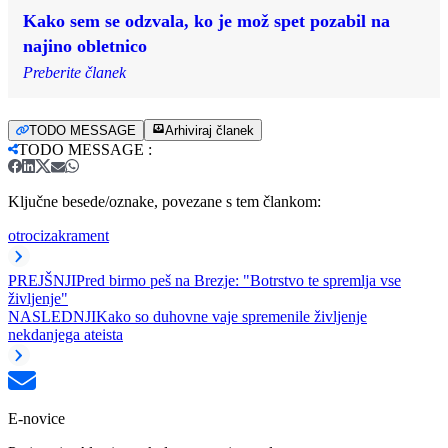
Kako sem se odzvala, ko je mož spet pozabil na
najino obletnico
Preberite članek
TODO MESSAGE
Arhiviraj članek
TODO MESSAGE
:
Ključne besede/oznake, povezane s tem člankom:
otroci
zakrament
PREJŠNJI
Pred birmo peš na Brezje: "Botrstvo te spremlja vse
življenje"
NASLEDNJI
Kako so duhovne vaje spremenile življenje
nekdanjega ateista
E-novice