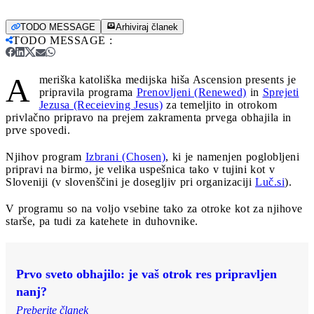
TODO MESSAGE
Arhiviraj članek
TODO MESSAGE
:
A
meriška katoliška medijska hiša Ascension presents je
pripravila programa
Prenovljeni (Renewed)
in
Sprejeti
Jezusa (Receieving Jesus)
za temeljito in otrokom
privlačno pripravo na prejem zakramenta prvega obhajila in
prve spovedi.
Njihov program
Izbrani (Chosen)
, ki je namenjen poglobljeni
pripravi na birmo, je velika uspešnica tako v tujini kot v
Sloveniji (v slovenščini je dosegljiv pri organizaciji
Luč.si
).
V programu so na voljo vsebine tako za otroke kot za njihove
starše, pa tudi za katehete in duhovnike.
Prvo sveto obhajilo: je vaš otrok res pripravljen
nanj?
Preberite članek