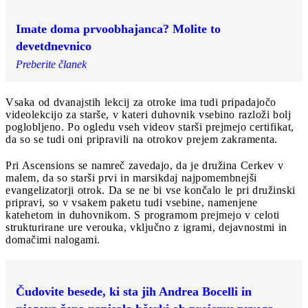
Imate doma prvoobhajanca? Molite to
devetdnevnico
Preberite članek
Vsaka od dvanajstih lekcij za otroke ima tudi pripadajočo
videolekcijo za starše, v kateri duhovnik vsebino razloži bolj
poglobljeno. Po ogledu vseh videov starši prejmejo certifikat,
da so se tudi oni pripravili na otrokov prejem zakramenta.
Pri Ascensions se namreč zavedajo, da je družina Cerkev v
malem, da so starši prvi in marsikdaj najpomembnejši
evangelizatorji otrok. Da se ne bi vse končalo le pri družinski
pripravi, so v vsakem paketu tudi vsebine, namenjene
katehetom in duhovnikom. S programom prejmejo v celoti
strukturirane ure verouka, vključno z igrami, dejavnostmi in
domačimi nalogami.
Čudovite besede, ki sta jih Andrea Bocelli in