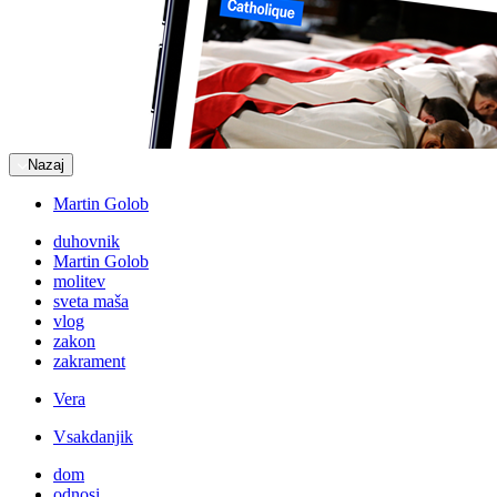
Nazaj
Martin Golob
duhovnik
Martin Golob
molitev
sveta maša
vlog
zakon
zakrament
Vera
Vsakdanjik
dom
odnosi