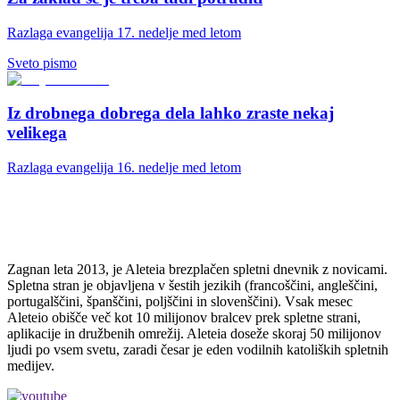
Razlaga evangelija 17. nedelje med letom
Sveto pismo
Iz drobnega dobrega dela lahko zraste nekaj
velikega
Razlaga evangelija 16. nedelje med letom
Zagnan leta 2013, je Aleteia brezplačen spletni dnevnik z novicami.
Spletna stran je objavljena v šestih jezikih (francoščini, angleščini,
portugalščini, španščini, poljščini in slovenščini). Vsak mesec
Aleteio obišče več kot 10 milijonov bralcev prek spletne strani,
aplikacije in družbenih omrežij. Aleteia doseže skoraj 50 milijonov
ljudi po vsem svetu, zaradi česar je eden vodilnih katoliških spletnih
medijev.