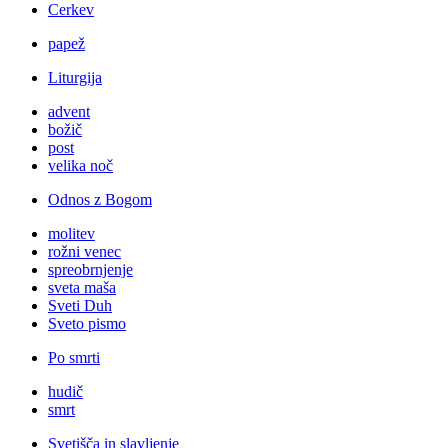
Cerkev
papež
Liturgija
advent
božič
post
velika noč
Odnos z Bogom
molitev
rožni venec
spreobrnjenje
sveta maša
Sveti Duh
Sveto pismo
Po smrti
hudič
smrt
Svetišča in slavljenje