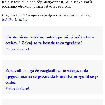
Kajti v resnici je največja dragocenost, ki jo lahko starši
podarimo otrokom, prijateljstvo z Jezusom.
Prispevek je bil najprej objavljen v
Naši družini
, prilogi
tednika Družina
.
“Še do birme zdržim, potem pa mi ni več treba v
cerkev.” Zakaj so te besede tako zgrešene?
Preberite članek
Zdravniki so ga že razglasili za mrtvega, toda
njegova mama se je zatekla k molitvi in zgodil se je
čudež
Preberite članek