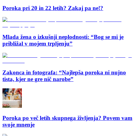
Poroka pri 20 in 22 letih? Zakaj pa ne!?
Mlada žena o izkušnji neplodnosti: “Bog se mi je
približal v mojem trpljenju”
Zakonca in fotografa: “Najlepša poroka ni nujno
tista, kjer ne gre nič narobe”
Poroka po več letih skupnega življenja? Povem vam
svoje mnenje