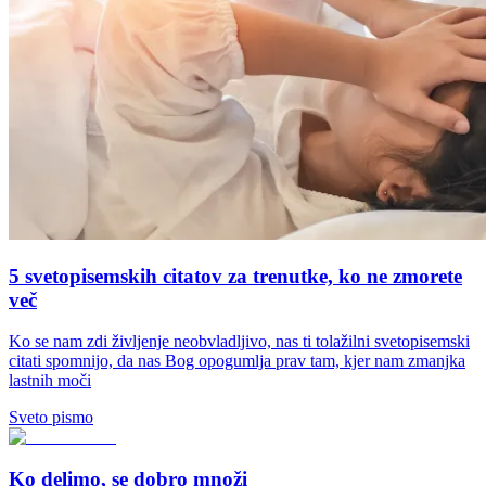
5 svetopisemskih citatov za trenutke, ko ne zmorete
več
Ko se nam zdi življenje neobvladljivo, nas ti tolažilni svetopisemski
citati spomnijo, da nas Bog opogumlja prav tam, kjer nam zmanjka
lastnih moči
Sveto pismo
Ko delimo, se dobro množi