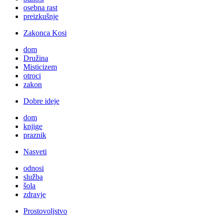
osebna rast
preizkušnje
Zakonca Kosi
dom
Družina
Misticizem
otroci
zakon
Dobre ideje
dom
knjige
praznik
Nasveti
odnosi
služba
šola
zdravje
Prostovoljstvo