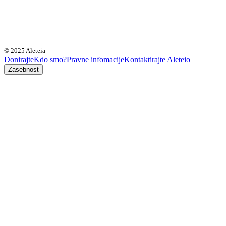
© 2025 Aleteia
Donirajte
Kdo smo?
Pravne infomacije
Kontaktirajte Aleteio
Zasebnost