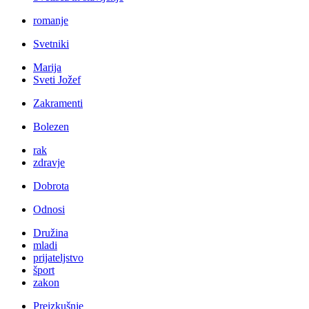
romanje
Svetniki
Marija
Sveti Jožef
Zakramenti
Bolezen
rak
zdravje
Dobrota
Odnosi
Družina
mladi
prijateljstvo
šport
zakon
Preizkušnje