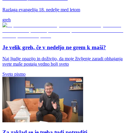
Razlaga evangelija 18. nedelje med letom
greh
Je velik greh, če v nedeljo ne grem k maši?
Naj ljudje opazijo in doživijo, da moje življenje zaradi obhajanja
svete maše postaja vedno bolj sveto
Sveto pismo
Za zaklad se je treba tudi potruditi