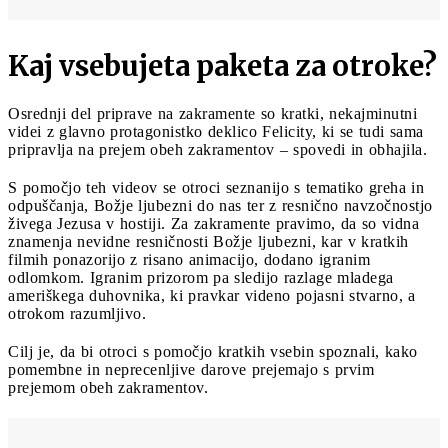
Kaj vsebujeta paketa za otroke?
Osrednji del priprave na zakramente so kratki, nekajminutni
videi z glavno protagonistko deklico Felicity, ki se tudi sama
pripravlja na prejem obeh zakramentov – spovedi in obhajila.
S pomočjo teh videov se otroci seznanijo s tematiko greha in
odpuščanja, Božje ljubezni do nas ter z resnično navzočnostjo
živega Jezusa v hostiji. Za zakramente pravimo, da so vidna
znamenja nevidne resničnosti Božje ljubezni, kar v kratkih
filmih ponazorijo z risano animacijo, dodano igranim
odlomkom. Igranim prizorom pa sledijo razlage mladega
ameriškega duhovnika, ki pravkar videno pojasni stvarno, a
otrokom razumljivo.
Cilj je, da bi otroci s pomočjo kratkih vsebin spoznali, kako
pomembne in neprecenljive darove prejemajo s prvim
prejemom obeh zakramentov.