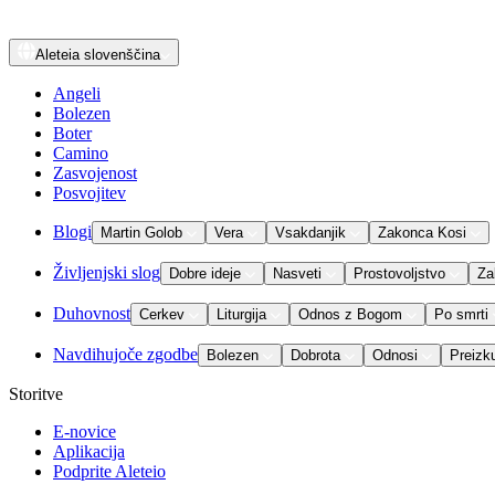
Aleteia
slovenščina
Angeli
Bolezen
Boter
Camino
Zasvojenost
Posvojitev
Blogi
Martin Golob
Vera
Vsakdanjik
Zakonca Kosi
Življenjski slog
Dobre ideje
Nasveti
Prostovoljstvo
Za
Duhovnost
Cerkev
Liturgija
Odnos z Bogom
Po smrti
Navdihujoče zgodbe
Bolezen
Dobrota
Odnosi
Preizk
Storitve
E-novice
Aplikacija
Podprite Aleteio