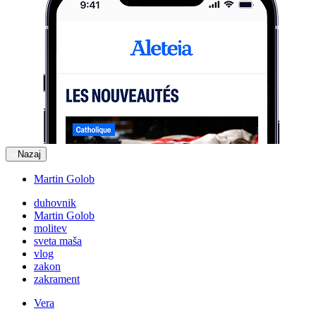
Nazaj
Martin Golob
duhovnik
Martin Golob
molitev
sveta maša
vlog
zakon
zakrament
Vera