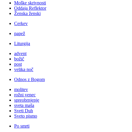
Moške skrivnosti
Oddaja Reflektor
Ženska ženski
Cerkev
papež
Liturgija
advent
božič
post
velika noč
Odnos z Bogom
molitev
rožni venec
spreobrnjenje
sveta maša
Sveti Duh
Sveto pismo
Po smrti