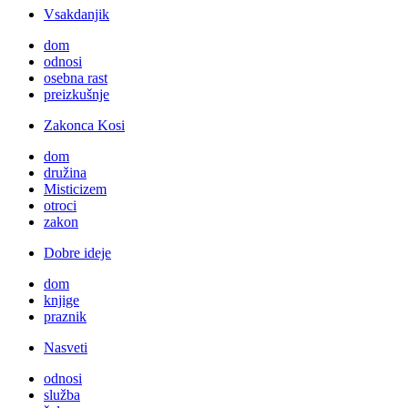
Vsakdanjik
dom
odnosi
osebna rast
preizkušnje
Zakonca Kosi
dom
družina
Misticizem
otroci
zakon
Dobre ideje
dom
knjige
praznik
Nasveti
odnosi
služba