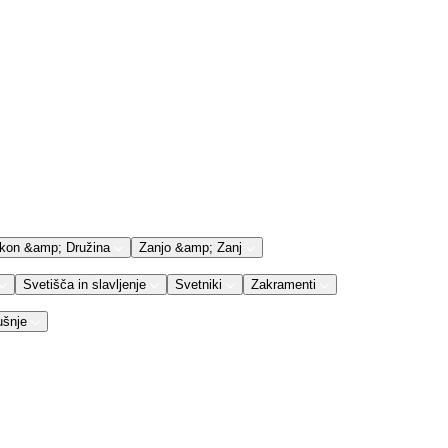
kon &amp; Družina
Zanjo &amp; Zanj
Svetišča in slavljenje
Svetniki
Zakramenti
ušnje