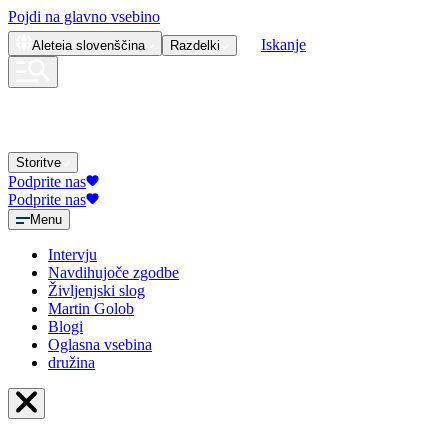
Pojdi na glavno vsebino
Iskanje
Aleteia
slovenščina
Razdelki
Storitve
Podprite nas
Podprite nas
Menu
Intervju
Navdihujoče zgodbe
Življenjski slog
Martin Golob
Blogi
Oglasna vsebina
družina