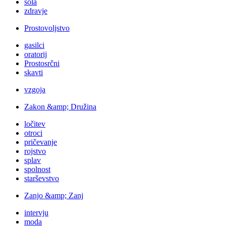
šola
zdravje
Prostovoljstvo
gasilci
oratorij
Prostosrčni
skavti
vzgoja
Zakon &amp; Družina
ločitev
otroci
pričevanje
rojstvo
splav
spolnost
starševstvo
Zanjo &amp; Zanj
intervju
moda