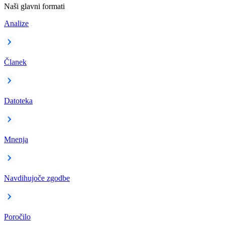
Naši glavni formati
Analize
Članek
Datoteka
Mnenja
Navdihujoče zgodbe
Poročilo