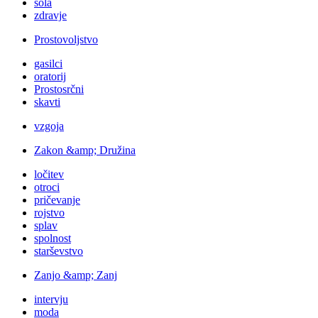
šola
zdravje
Prostovoljstvo
gasilci
oratorij
Prostosrčni
skavti
vzgoja
Zakon &amp; Družina
ločitev
otroci
pričevanje
rojstvo
splav
spolnost
starševstvo
Zanjo &amp; Zanj
intervju
moda