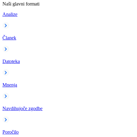
Naši glavni formati
Analize
Članek
Datoteka
Mnenja
Navdihujoče zgodbe
Poročilo