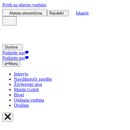
Pojdi na glavno vsebino
Iskanje
Aleteia
slovenščina
Razdelki
Storitve
Podprite nas
Podprite nas
Menu
Intervju
Navdihujoče zgodbe
Življenjski slog
Martin Golob
Blogi
Oglasna vsebina
Družina