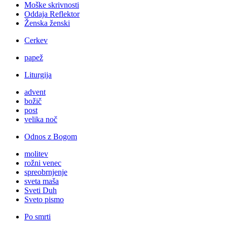
Moške skrivnosti
Oddaja Reflektor
Ženska ženski
Cerkev
papež
Liturgija
advent
božič
post
velika noč
Odnos z Bogom
molitev
rožni venec
spreobrnjenje
sveta maša
Sveti Duh
Sveto pismo
Po smrti