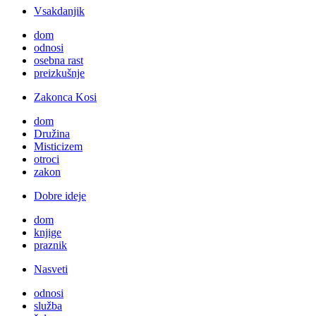
Vsakdanjik
dom
odnosi
osebna rast
preizkušnje
Zakonca Kosi
dom
Družina
Misticizem
otroci
zakon
Dobre ideje
dom
knjige
praznik
Nasveti
odnosi
služba