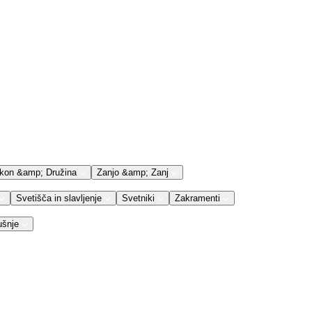
kon &amp; Družina
Zanjo &amp; Zanj
Svetišča in slavljenje
Svetniki
Zakramenti
ušnje