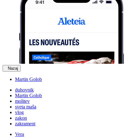
Nazaj
Martin Golob
duhovnik
Martin Golob
molitev
sveta maša
vlog
zakon
zakrament
Vera