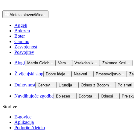
Aleteia
slovenščina
Angeli
Bolezen
Boter
Camino
Zasvojenost
Posvojitev
Blogi
Martin Golob
Vera
Vsakdanjik
Zakonca Kosi
Življenjski slog
Dobre ideje
Nasveti
Prostovoljstvo
Za
Duhovnost
Cerkev
Liturgija
Odnos z Bogom
Po smrti
Navdihujoče zgodbe
Bolezen
Dobrota
Odnosi
Preizk
Storitve
E-novice
Aplikacija
Podprite Aleteio