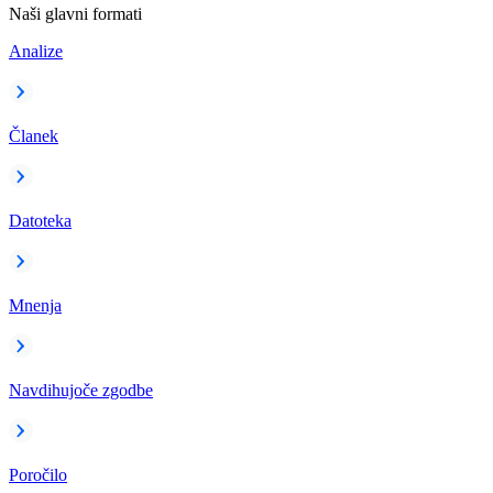
Naši glavni formati
Analize
Članek
Datoteka
Mnenja
Navdihujoče zgodbe
Poročilo