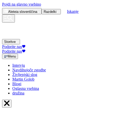
Pojdi na glavno vsebino
Iskanje
Aleteia
slovenščina
Razdelki
Storitve
Podprite nas
Podprite nas
Menu
Intervju
Navdihujoče zgodbe
Življenjski slog
Martin Golob
Blogi
Oglasna vsebina
družina