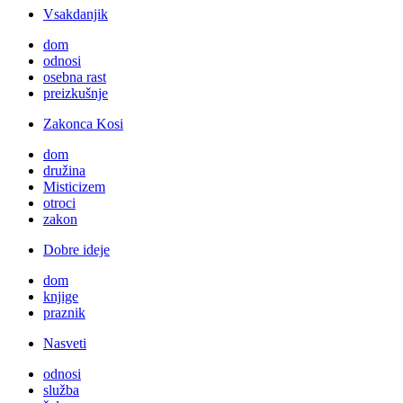
Vsakdanjik
dom
odnosi
osebna rast
preizkušnje
Zakonca Kosi
dom
družina
Misticizem
otroci
zakon
Dobre ideje
dom
knjige
praznik
Nasveti
odnosi
služba