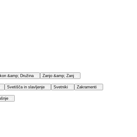
kon &amp; Družina
Zanjo &amp; Zanj
Svetišča in slavljenje
Svetniki
Zakramenti
ušnje