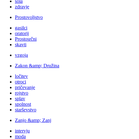
šola
zdravje
Prostovoljstvo
gasilci
oratorij
Prostosrčni
skavti
vzgoja
Zakon &amp; Družina
ločitev
otroci
pričevanje
rojstvo
splav
spolnost
starševstvo
Zanjo &amp; Zanj
intervju
moda