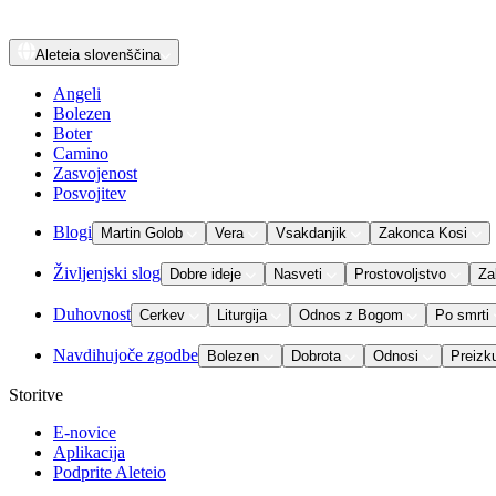
Aleteia
slovenščina
Angeli
Bolezen
Boter
Camino
Zasvojenost
Posvojitev
Blogi
Martin Golob
Vera
Vsakdanjik
Zakonca Kosi
Življenjski slog
Dobre ideje
Nasveti
Prostovoljstvo
Za
Duhovnost
Cerkev
Liturgija
Odnos z Bogom
Po smrti
Navdihujoče zgodbe
Bolezen
Dobrota
Odnosi
Preizk
Storitve
E-novice
Aplikacija
Podprite Aleteio