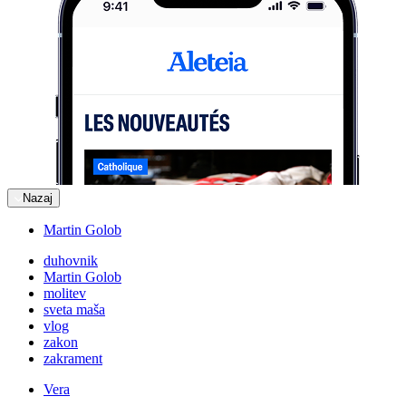
Nazaj
Martin Golob
duhovnik
Martin Golob
molitev
sveta maša
vlog
zakon
zakrament
Vera