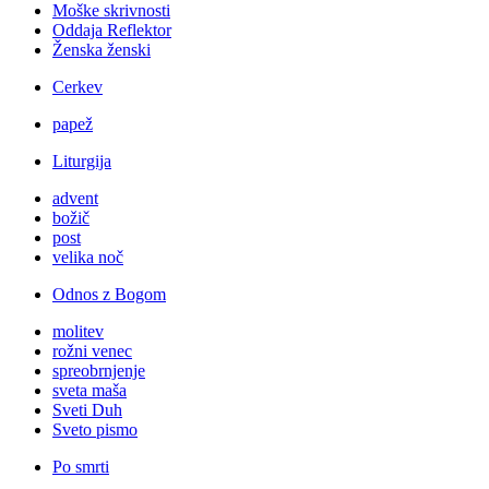
Moške skrivnosti
Oddaja Reflektor
Ženska ženski
Cerkev
papež
Liturgija
advent
božič
post
velika noč
Odnos z Bogom
molitev
rožni venec
spreobrnjenje
sveta maša
Sveti Duh
Sveto pismo
Po smrti