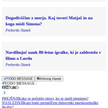
Dogodivščine z morja. Kaj tovori Matjaž in na
koga misli Simona?
Preberite članek
Navdihujoč nauk 88-letne igralke, ki je zablestela v
filmu o Lurdu
Preberite članek
TODO MESSAGE
Arhiviraj članek
TODO MESSAGE
:
PREJŠNJI
Kako se počutijo otroci, ko se starši prepirajo?
NASLEDNJI
Kam bodo premeščeni duhovniki murskosoboške
škofije?