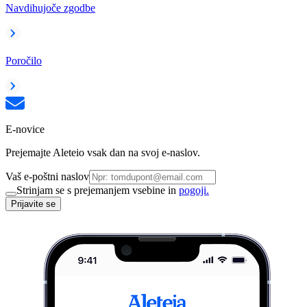
Navdihujoče zgodbe
Poročilo
E-novice
Prejemajte Aleteio vsak dan na svoj e-naslov.
Vaš e-poštni naslov
Strinjam se s prejemanjem vsebine in
pogoji.
Prijavite se