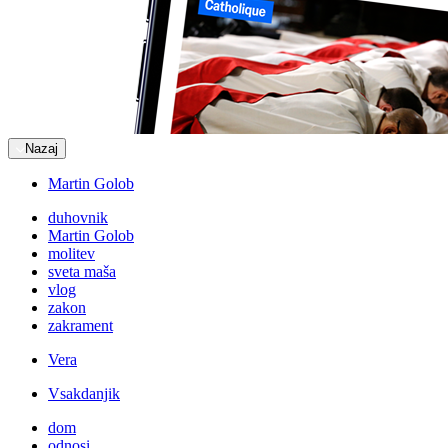
Nazaj
Martin Golob
duhovnik
Martin Golob
molitev
sveta maša
vlog
zakon
zakrament
Vera
Vsakdanjik
dom
odnosi