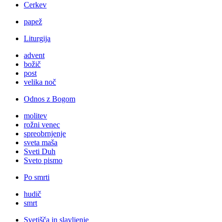
Cerkev
papež
Liturgija
advent
božič
post
velika noč
Odnos z Bogom
molitev
rožni venec
spreobrnjenje
sveta maša
Sveti Duh
Sveto pismo
Po smrti
hudič
smrt
Svetišča in slavljenje