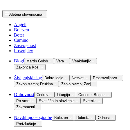
Aleteia
slovenščina
Angeli
Bolezen
Boter
Camino
Zasvojenost
Posvojitev
Blogi
Martin Golob
Vera
Vsakdanjik
Zakonca Kosi
Življenjski slog
Dobre ideje
Nasveti
Prostovoljstvo
Zakon &amp; Družina
Zanjo &amp; Zanj
Duhovnost
Cerkev
Liturgija
Odnos z Bogom
Po smrti
Svetišča in slavljenje
Svetniki
Zakramenti
Navdihujoče zgodbe
Bolezen
Dobrota
Odnosi
Preizkušnje