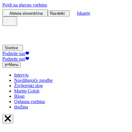
Pojdi na glavno vsebino
Iskanje
Aleteia
slovenščina
Razdelki
Storitve
Podprite nas
Podprite nas
Menu
Intervju
Navdihujoče zgodbe
Življenjski slog
Martin Golob
Blogi
Oglasna vsebina
družina