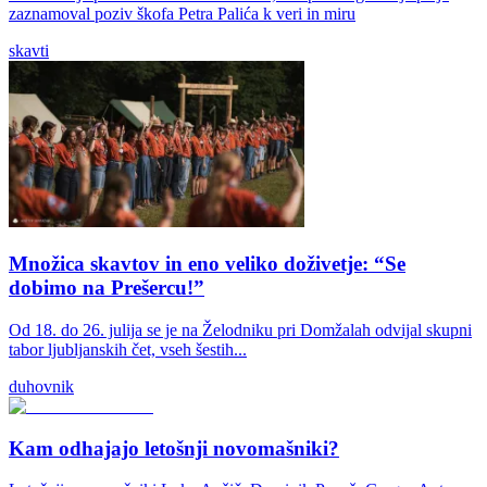
zaznamoval poziv škofa Petra Palića k veri in miru
skavti
Množica skavtov in eno veliko doživetje: “Se
dobimo na Prešercu!”
Od 18. do 26. julija se je na Želodniku pri Domžalah odvijal skupni
tabor ljubljanskih čet, vseh šestih...
duhovnik
Kam odhajajo letošnji novomašniki?