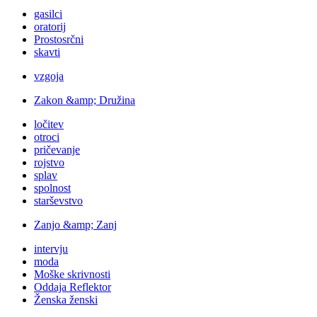
gasilci
oratorij
Prostosrčni
skavti
vzgoja
Zakon &amp; Družina
ločitev
otroci
pričevanje
rojstvo
splav
spolnost
starševstvo
Zanjo &amp; Zanj
intervju
moda
Moške skrivnosti
Oddaja Reflektor
Ženska ženski