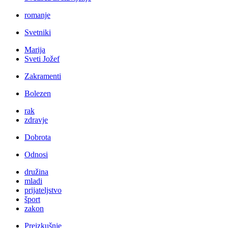
romanje
Svetniki
Marija
Sveti Jožef
Zakramenti
Bolezen
rak
zdravje
Dobrota
Odnosi
družina
mladi
prijateljstvo
šport
zakon
Preizkušnje