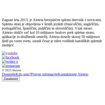
Zagnan leta 2013, je Aleteia brezplačen spletni dnevnik z novicami.
Spletna stran je objavljena v šestih jezikih (francoščini, angleščini,
portugalščini, španščini, poljščini in slovenščini). Vsak mesec
Aleteio obišče več kot 10 milijonov bralcev prek spletne strani,
aplikacije in družbenih omrežij. Aleteia doseže skoraj 50 milijonov
ljudi po vsem svetu, zaradi česar je eden vodilnih katoliških spletnih
medijev.
© 2025 Aleteia
Donirajte
Kdo smo?
Pravne infomacije
Kontaktirajte Aleteio
Zasebnost