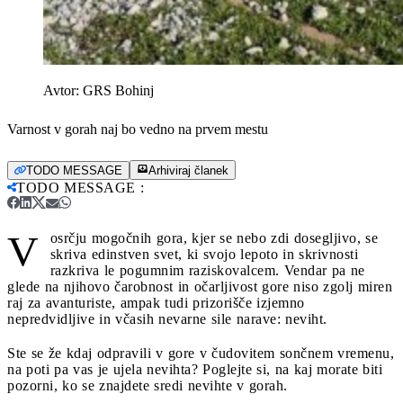
Avtor:
GRS Bohinj
Varnost v gorah naj bo vedno na prvem mestu
TODO MESSAGE
Arhiviraj članek
TODO MESSAGE
:
V
osrčju mogočnih gora, kjer se nebo zdi dosegljivo, se
skriva edinstven svet, ki svojo lepoto in skrivnosti
razkriva le pogumnim raziskovalcem. Vendar pa ne
glede na njihovo čarobnost in očarljivost gore niso zgolj miren
raj za avanturiste, ampak tudi prizorišče izjemno
nepredvidljive in včasih nevarne sile narave: neviht.
Ste se že kdaj odpravili v gore v čudovitem sončnem vremenu,
na poti pa vas je ujela nevihta? Poglejte si, na kaj morate biti
pozorni, ko se znajdete sredi nevihte v gorah.