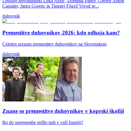
Letošnji novomašniki Luka Anžič, Dominik Papež, Gregor Anton
Capuder, Janez Gorenc in Timotej Fijavž Vivod se...
duhovnik
Premestitve duhovnikov 2026: kdo odhaja kam?
Celoten seznam premestitev duhovnikov na Slovenskem
duhovnik
Znane so premestitve duhovnikov v koprski škofiji
Bo do spremembe prišlo tudi v vaši župniji?