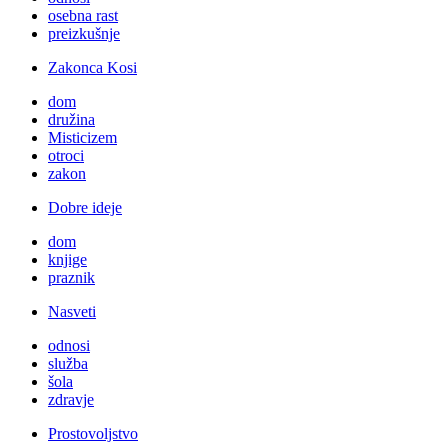
osebna rast
preizkušnje
Zakonca Kosi
dom
družina
Misticizem
otroci
zakon
Dobre ideje
dom
knjige
praznik
Nasveti
odnosi
služba
šola
zdravje
Prostovoljstvo