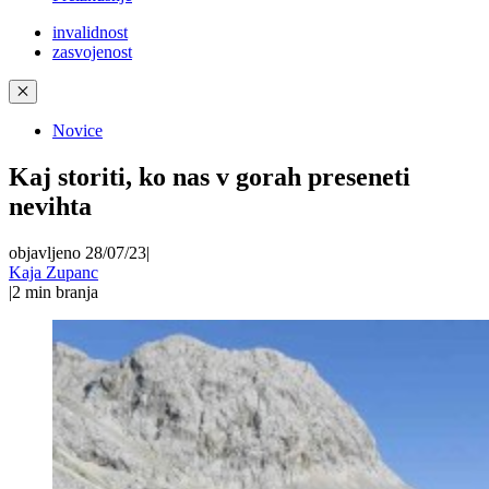
invalidnost
zasvojenost
✕
Novice
Kaj storiti, ko nas v gorah preseneti
nevihta
objavljeno 28/07/23
|
Kaja Zupanc
|
2
min branja