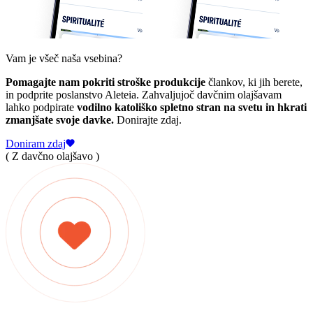
Vam je všeč naša vsebina?
Pomagajte nam pokriti stroške produkcije
člankov, ki jih berete,
in podprite poslanstvo Aleteia. Zahvaljujoč davčnim olajšavam
lahko podpirate
vodilno katoliško spletno stran na svetu in hkrati
zmanjšate svoje davke.
Donirajte zdaj.
Doniram zdaj
( Z davčno olajšavo )