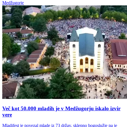
Medžugorje
Več kot 50.000 mladih je v Medžugorju iskalo izvir
vere
Mladifest je povezal mlade iz 73 držav, sklepno bogoslužje pa je