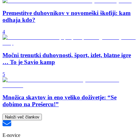
Premestitve duhovnikov v novomeški škofiji: kam
odhaja kdo?
4
Močni trenutki duhovnosti, šport, izlet, blatne igre
… To je Savio kamp
5
Množica skavtov in eno veliko doživetje: “Se
dobimo na Prešercu!”
Naloži več člankov
E-novice