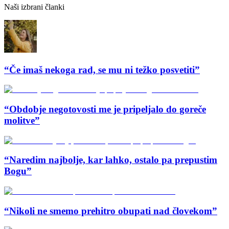
Naši izbrani članki
“Če imaš nekoga rad, se mu ni težko posvetiti”
“Obdobje negotovosti me je pripeljalo do goreče
molitve”
“Naredim najbolje, kar lahko, ostalo pa prepustim
Bogu”
“Nikoli ne smemo prehitro obupati nad človekom”