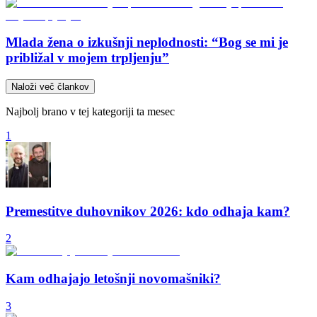
Mlada žena o izkušnji neplodnosti: “Bog se mi je
približal v mojem trpljenju”
Naloži več člankov
Najbolj brano v tej kategoriji ta mesec
1
Premestitve duhovnikov 2026: kdo odhaja kam?
2
Kam odhajajo letošnji novomašniki?
3