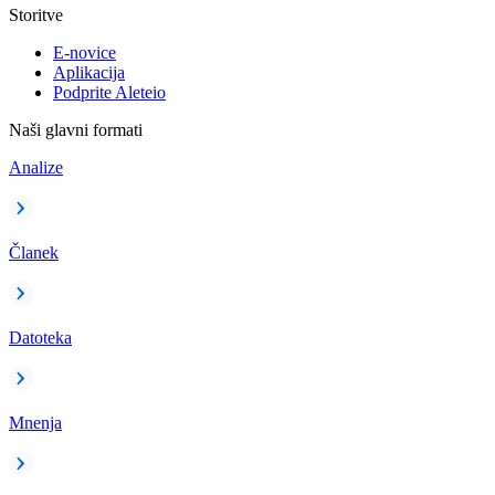
Storitve
E-novice
Aplikacija
Podprite Aleteio
Naši glavni formati
Analize
Članek
Datoteka
Mnenja