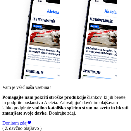
Vam je všeč naša vsebina?
Pomagajte nam pokriti stroške produkcije
člankov, ki jih berete,
in podprite poslanstvo Aleteia. Zahvaljujoč davčnim olajšavam
lahko podpirate
vodilno katoliško spletno stran na svetu in hkrati
zmanjšate svoje davke.
Donirajte zdaj.
Doniram zdaj
( Z davčno olajšavo )