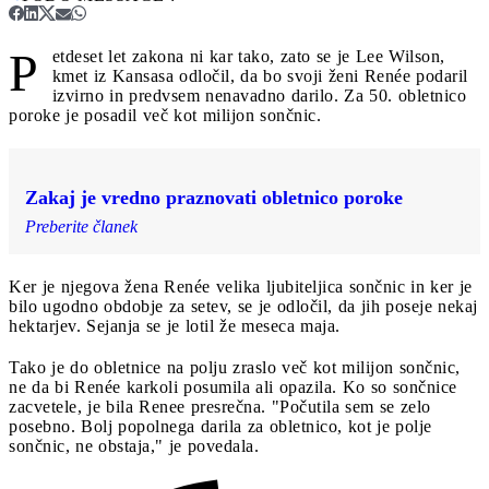
P
etdeset let zakona ni kar tako, zato se je Lee Wilson,
kmet iz Kansasa odločil, da bo svoji ženi Renée podaril
izvirno in predvsem nenavadno darilo. Za 50. obletnico
poroke je posadil več kot milijon sončnic.
Zakaj je vredno praznovati obletnico poroke
Preberite članek
Ker je njegova žena Renée velika ljubiteljica sončnic in ker je
bilo ugodno obdobje za setev, se je odločil, da jih poseje nekaj
hektarjev. Sejanja se je lotil že meseca maja.
Tako je do obletnice na polju zraslo več kot milijon sončnic,
ne da bi Renée karkoli posumila ali opazila. Ko so sončnice
zacvetele, je bila Renee presrečna. "Počutila sem se zelo
posebno. Bolj popolnega darila za obletnico, kot je polje
sončnic, ne obstaja," je povedala.