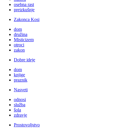
osebna rast
preizkušnje
Zakonca Kosi
dom
družina
Misticizem
otroci
zakon
Dobre ideje
dom
knjige
praznik
Nasveti
odnosi
služba
šola
zdravje
Prostovoljstvo