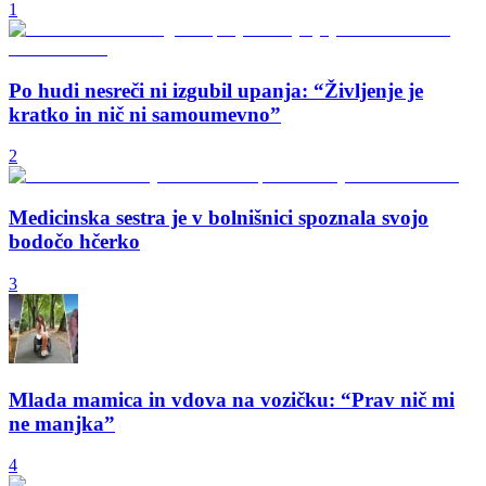
1
Po hudi nesreči ni izgubil upanja: “Življenje je
kratko in nič ni samoumevno”
2
Medicinska sestra je v bolnišnici spoznala svojo
bodočo hčerko
3
Mlada mamica in vdova na vozičku: “Prav nič mi
ne manjka”
4