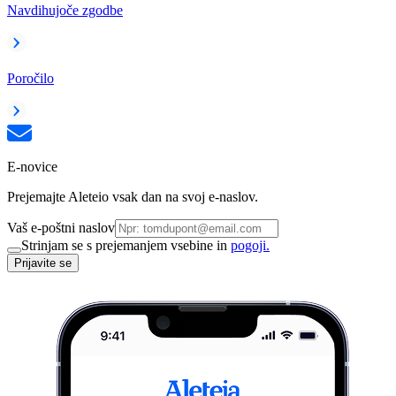
Navdihujoče zgodbe
Poročilo
E-novice
Prejemajte Aleteio vsak dan na svoj e-naslov.
Vaš e-poštni naslov
Strinjam se s prejemanjem vsebine in
pogoji.
Prijavite se