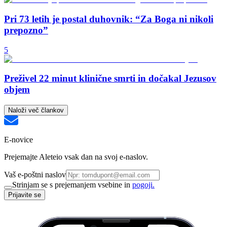
Pri 73 letih je postal duhovnik: “Za Boga ni nikoli
prepozno”
5
Preživel 22 minut klinične smrti in dočakal Jezusov
objem
Naloži več člankov
E-novice
Prejemajte Aleteio vsak dan na svoj e-naslov.
Vaš e-poštni naslov
Strinjam se s prejemanjem vsebine in
pogoji.
Prijavite se