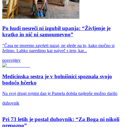
Po hudi nesreči ni izgubil upanja: “Življenje je
kratko in nič ni samoumevno”
"Časa ne moremo zavrteti nazaj, ne glede na to, kako močno si
želimo. Lahko naredimo kar največ s tem, kar...
posvojitev
Medicinska sestra je v bolnišnici spoznala svojo
bodočo hčerko
Na svoj drugi rojstni dan je Pamela dobila najlepše možno darilo
duhovnik
Pri 73 letih je postal duhovnik: “Za Boga ni nikoli
prepozno”