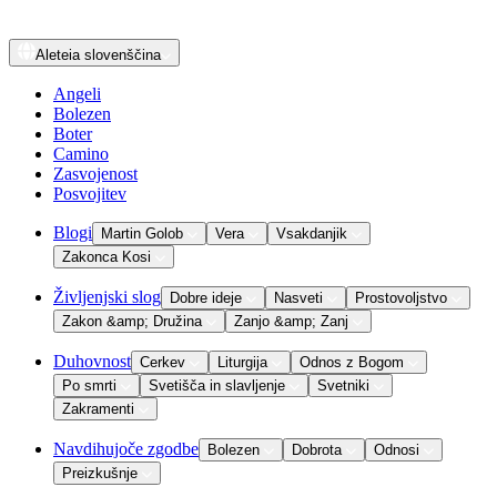
Aleteia
slovenščina
Angeli
Bolezen
Boter
Camino
Zasvojenost
Posvojitev
Blogi
Martin Golob
Vera
Vsakdanjik
Zakonca Kosi
Življenjski slog
Dobre ideje
Nasveti
Prostovoljstvo
Zakon &amp; Družina
Zanjo &amp; Zanj
Duhovnost
Cerkev
Liturgija
Odnos z Bogom
Po smrti
Svetišča in slavljenje
Svetniki
Zakramenti
Navdihujoče zgodbe
Bolezen
Dobrota
Odnosi
Preizkušnje