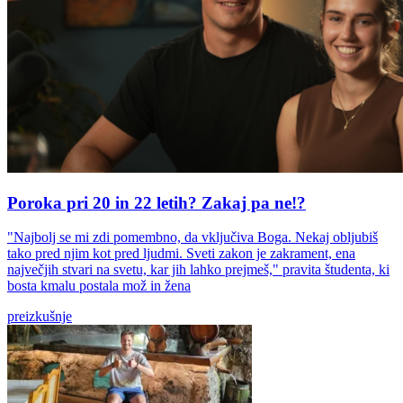
Poroka pri 20 in 22 letih? Zakaj pa ne!?
"Najbolj se mi zdi pomembno, da vključiva Boga. Nekaj obljubiš
tako pred njim kot pred ljudmi. Sveti zakon je zakrament, ena
največjih stvari na svetu, kar jih lahko prejmeš," pravita študenta, ki
bosta kmalu postala mož in žena
preizkušnje