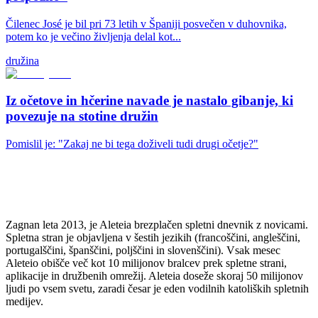
Čilenec José je bil pri 73 letih v Španiji posvečen v duhovnika,
potem ko je večino življenja delal kot...
družina
Iz očetove in hčerine navade je nastalo gibanje, ki
povezuje na stotine družin
Pomislil je: "Zakaj ne bi tega doživeli tudi drugi očetje?"
Zagnan leta 2013, je Aleteia brezplačen spletni dnevnik z novicami.
Spletna stran je objavljena v šestih jezikih (francoščini, angleščini,
portugalščini, španščini, poljščini in slovenščini). Vsak mesec
Aleteio obišče več kot 10 milijonov bralcev prek spletne strani,
aplikacije in družbenih omrežij. Aleteia doseže skoraj 50 milijonov
ljudi po vsem svetu, zaradi česar je eden vodilnih katoliških spletnih
medijev.