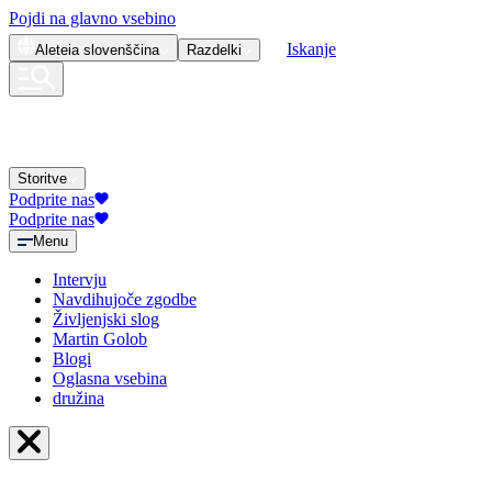
Pojdi na glavno vsebino
Iskanje
Aleteia
slovenščina
Razdelki
Storitve
Podprite nas
Podprite nas
Menu
Intervju
Navdihujoče zgodbe
Življenjski slog
Martin Golob
Blogi
Oglasna vsebina
družina