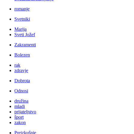
romanje
Svetniki
Marija
Sveti Jožef
Zakramenti
Bolezen
rak
zdravje
Dobrota
Odnosi
družina
mladi
prijateljstvo
šport
zakon
Preizkušnje