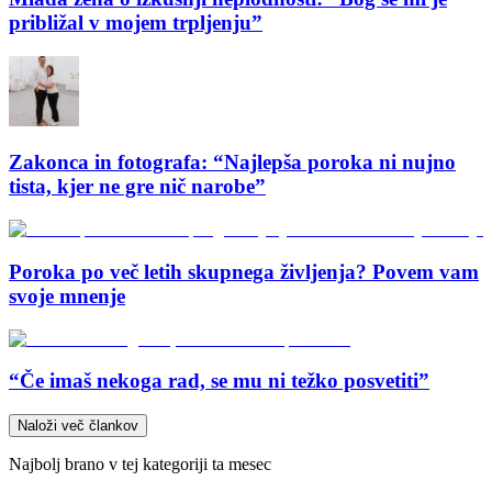
približal v mojem trpljenju”
Zakonca in fotografa: “Najlepša poroka ni nujno
tista, kjer ne gre nič narobe”
Poroka po več letih skupnega življenja? Povem vam
svoje mnenje
“Če imaš nekoga rad, se mu ni težko posvetiti”
Naloži več člankov
Najbolj brano v tej kategoriji ta mesec