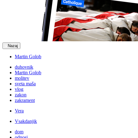
Nazaj
Martin Golob
duhovnik
Martin Golob
molitev
sveta maša
vlog
zakon
zakrament
Vera
Vsakdanjik
dom
odnosi