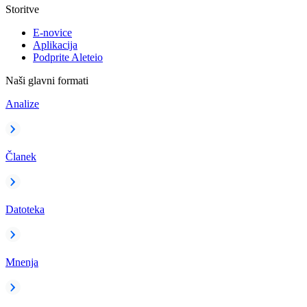
Storitve
E-novice
Aplikacija
Podprite Aleteio
Naši glavni formati
Analize
Članek
Datoteka
Mnenja