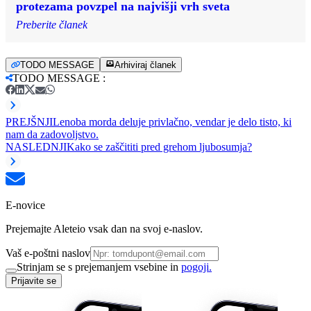
protezama povzpel na najvišji vrh sveta
Preberite članek
TODO MESSAGE
Arhiviraj članek
TODO MESSAGE
:
PREJŠNJI
Lenoba morda deluje privlačno, vendar je delo tisto, ki
nam da zadovoljstvo.
NASLEDNJI
Kako se zaščititi pred grehom ljubosumja?
E-novice
Prejemajte Aleteio vsak dan na svoj e-naslov.
Vaš e-poštni naslov
Strinjam se s prejemanjem vsebine in
pogoji.
Prijavite se