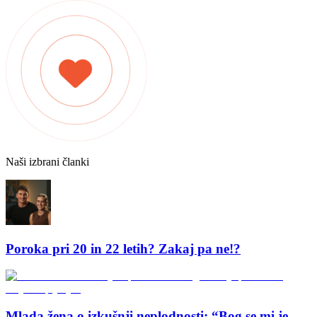
Naši izbrani članki
Poroka pri 20 in 22 letih? Zakaj pa ne!?
Mlada žena o izkušnji neplodnosti: “Bog se mi je