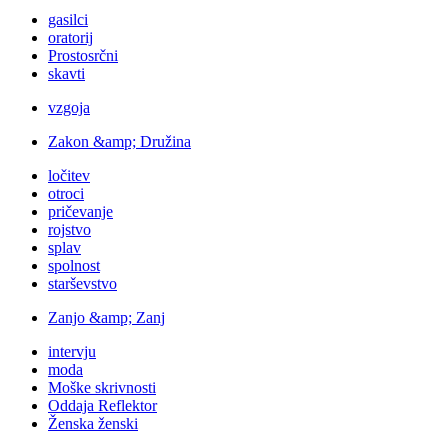
gasilci
oratorij
Prostosrčni
skavti
vzgoja
Zakon &amp; Družina
ločitev
otroci
pričevanje
rojstvo
splav
spolnost
starševstvo
Zanjo &amp; Zanj
intervju
moda
Moške skrivnosti
Oddaja Reflektor
Ženska ženski