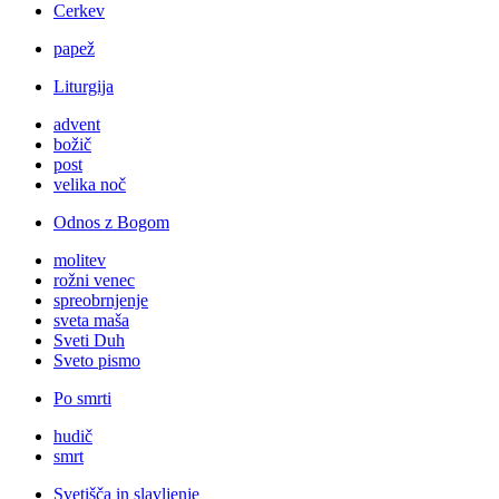
Cerkev
papež
Liturgija
advent
božič
post
velika noč
Odnos z Bogom
molitev
rožni venec
spreobrnjenje
sveta maša
Sveti Duh
Sveto pismo
Po smrti
hudič
smrt
Svetišča in slavljenje