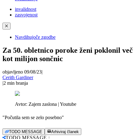
invalidnost
zasvojenost
✕
Navdihujoče zgodbe
Za 50. obletnico poroke ženi poklonil več
kot milijon sončnic
objavljeno 09/08/23
|
Cerith Gardiner
|
2
min branja
Avtor:
Zajem zaslona | Youtube
"Počutila sem se zelo posebno"
TODO MESSAGE
Arhiviraj članek
TODO MESSAGE
: