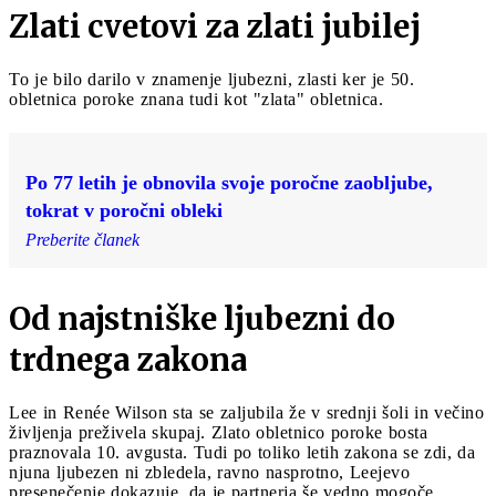
Zlati cvetovi za zlati jubilej
To je bilo darilo v znamenje ljubezni, zlasti ker je 50.
obletnica poroke znana tudi kot "zlata" obletnica.
Po 77 letih je obnovila svoje poročne zaobljube,
tokrat v poročni obleki
Preberite članek
Od najstniške ljubezni do
trdnega zakona
Lee in Renée Wilson sta se zaljubila že v srednji šoli in večino
življenja preživela skupaj. Zlato obletnico poroke bosta
praznovala 10. avgusta. Tudi po toliko letih zakona se zdi, da
njuna ljubezen ni zbledela, ravno nasprotno, Leejevo
presenečenje dokazuje, da je partnerja še vedno mogoče