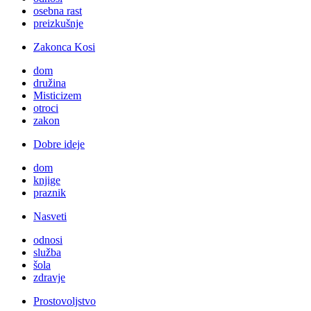
osebna rast
preizkušnje
Zakonca Kosi
dom
družina
Misticizem
otroci
zakon
Dobre ideje
dom
knjige
praznik
Nasveti
odnosi
služba
šola
zdravje
Prostovoljstvo