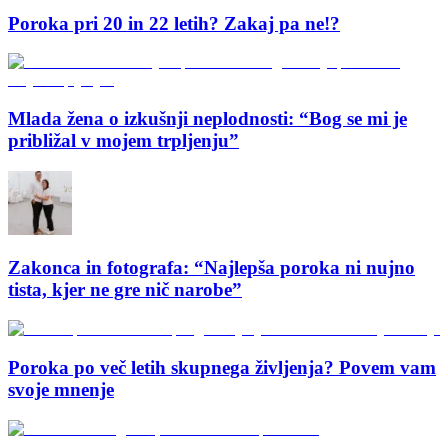
Poroka pri 20 in 22 letih? Zakaj pa ne!?
Mlada žena o izkušnji neplodnosti: “Bog se mi je
približal v mojem trpljenju”
Zakonca in fotografa: “Najlepša poroka ni nujno
tista, kjer ne gre nič narobe”
Poroka po več letih skupnega življenja? Povem vam
svoje mnenje