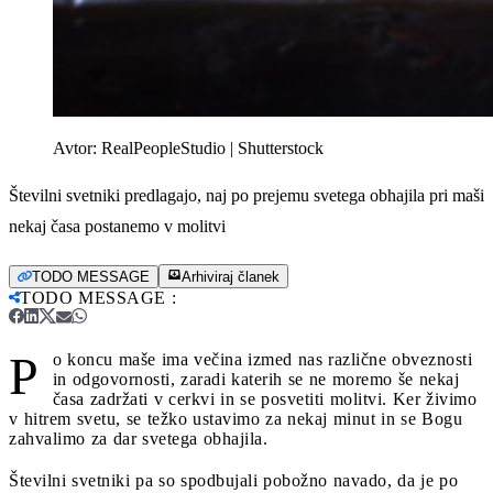
Avtor:
RealPeopleStudio | Shutterstock
Številni svetniki predlagajo, naj po prejemu svetega obhajila pri maši
nekaj časa postanemo v molitvi
TODO MESSAGE
Arhiviraj članek
TODO MESSAGE
:
P
o koncu maše ima večina izmed nas različne obveznosti
in odgovornosti, zaradi katerih se ne moremo še nekaj
časa zadržati v cerkvi in se posvetiti molitvi. Ker živimo
v hitrem svetu, se težko ustavimo za nekaj minut in se Bogu
zahvalimo za dar svetega obhajila.
Številni svetniki pa so spodbujali pobožno navado, da je po