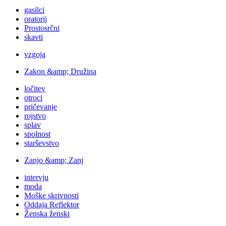
gasilci
oratorij
Prostosrčni
skavti
vzgoja
Zakon &amp; Družina
ločitev
otroci
pričevanje
rojstvo
splav
spolnost
starševstvo
Zanjo &amp; Zanj
intervju
moda
Moške skrivnosti
Oddaja Reflektor
Ženska ženski