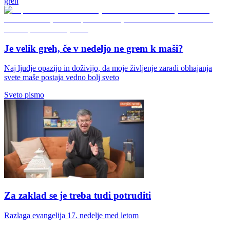
greh
Je velik greh, če v nedeljo ne grem k maši?
Naj ljudje opazijo in doživijo, da moje življenje zaradi obhajanja
svete maše postaja vedno bolj sveto
Sveto pismo
Za zaklad se je treba tudi potruditi
Razlaga evangelija 17. nedelje med letom