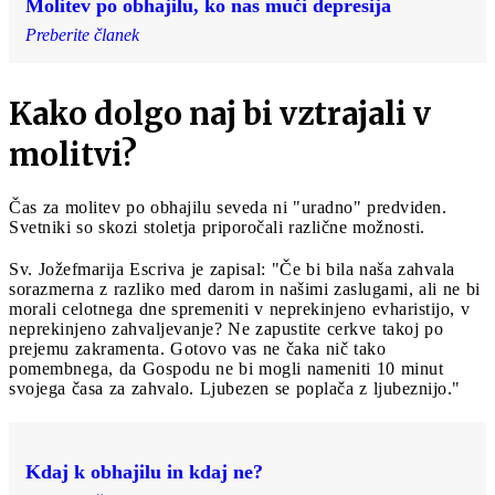
Molitev po obhajilu, ko nas muči depresija
Preberite članek
Kako dolgo naj bi vztrajali v
molitvi?
Čas za molitev po obhajilu seveda ni "uradno" predviden.
Svetniki so skozi stoletja priporočali različne možnosti.
Sv. Jožefmarija Escriva je zapisal: "Če bi bila naša zahvala
sorazmerna z razliko med darom in našimi zaslugami, ali ne bi
morali celotnega dne spremeniti v neprekinjeno evharistijo, v
neprekinjeno zahvaljevanje? Ne zapustite cerkve takoj po
prejemu zakramenta. Gotovo vas ne čaka nič tako
pomembnega, da Gospodu ne bi mogli nameniti 10 minut
svojega časa za zahvalo. Ljubezen se poplača z ljubeznijo."
Kdaj k obhajilu in kdaj ne?