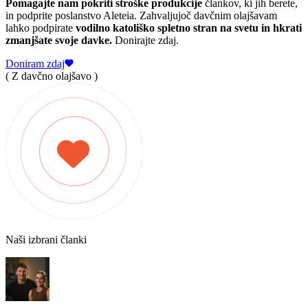
Pomagajte nam pokriti stroške produkcije
člankov, ki jih berete,
in podprite poslanstvo Aleteia. Zahvaljujoč davčnim olajšavam
lahko podpirate
vodilno katoliško spletno stran na svetu in hkrati
zmanjšate svoje davke.
Donirajte zdaj.
Doniram zdaj
( Z davčno olajšavo )
Naši izbrani članki