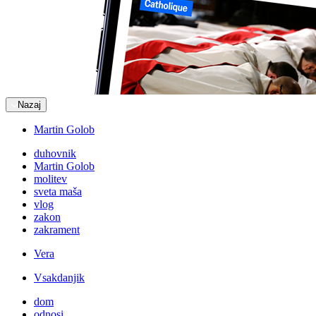
Nazaj
Martin Golob
duhovnik
Martin Golob
molitev
sveta maša
vlog
zakon
zakrament
Vera
Vsakdanjik
dom
odnosi