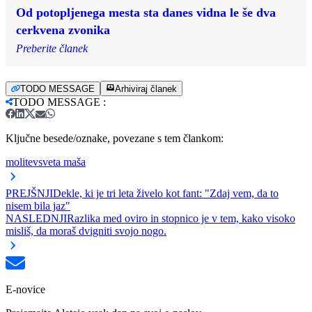
Od potopljenega mesta sta danes vidna le še dva
cerkvena zvonika
Preberite članek
TODO MESSAGE
Arhiviraj članek
TODO MESSAGE
:
Ključne besede/oznake, povezane s tem člankom:
molitev
sveta maša
PREJŠNJI
Dekle, ki je tri leta živelo kot fant: "Zdaj vem, da to
nisem bila jaz"
NASLEDNJI
Razlika med oviro in stopnico je v tem, kako visoko
misliš, da moraš dvigniti svojo nogo.
E-novice