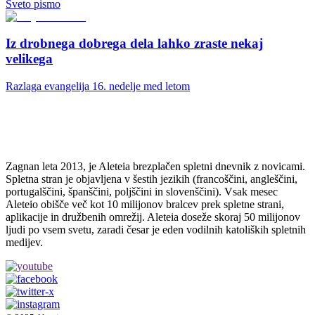
Sveto pismo
Iz drobnega dobrega dela lahko zraste nekaj
velikega
Razlaga evangelija 16. nedelje med letom
Zagnan leta 2013, je Aleteia brezplačen spletni dnevnik z novicami.
Spletna stran je objavljena v šestih jezikih (francoščini, angleščini,
portugalščini, španščini, poljščini in slovenščini). Vsak mesec
Aleteio obišče več kot 10 milijonov bralcev prek spletne strani,
aplikacije in družbenih omrežij. Aleteia doseže skoraj 50 milijonov
ljudi po vsem svetu, zaradi česar je eden vodilnih katoliških spletnih
medijev.