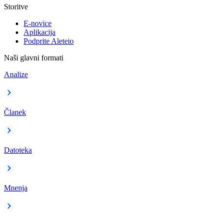
Storitve
E-novice
Aplikacija
Podprite Aleteio
Naši glavni formati
Analize
Članek
Datoteka
Mnenja