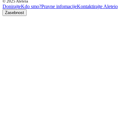
© 2025 Aleteia
Donirajte
Kdo smo?
Pravne infomacije
Kontaktirajte Aleteio
Zasebnost