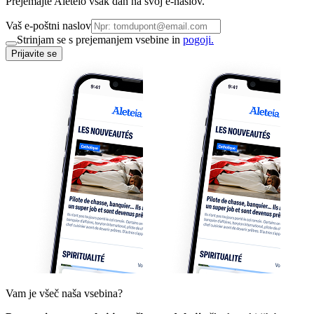
Prejemajte Aleteio vsak dan na svoj e-naslov.
Vaš e-poštni naslov
Strinjam se s prejemanjem vsebine in
pogoji.
Prijavite se
Vam je všeč naša vsebina?