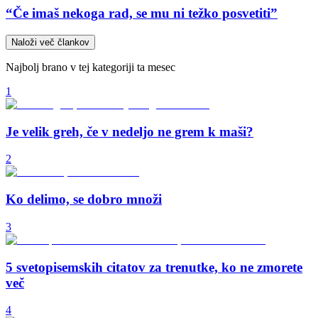
“Če imaš nekoga rad, se mu ni težko posvetiti”
Naloži več člankov
Najbolj brano v tej kategoriji ta mesec
1
Je velik greh, če v nedeljo ne grem k maši?
2
Ko delimo, se dobro množi
3
5 svetopisemskih citatov za trenutke, ko ne zmorete
več
4