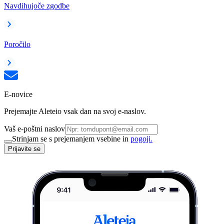
Navdihujoče zgodbe
Poročilo
E-novice
Prejemajte Aleteio vsak dan na svoj e-naslov.
Vaš e-poštni naslov
Strinjam se s prejemanjem vsebine in
pogoji.
Prijavite se