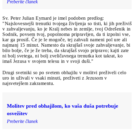
Preberite članek
Sv. Peter Julian Eymard je imel podoben predlog:
"Najslovesnejši trenutki tvojega življenja so tisti, ki jih preživiš
v zahvaljevanju, ko je Kralj nebes in zemlje, tvoj Odrešenik in
Sodnik, povsem tvoj, popolnoma pripravljen, da ti izpolni vse,
kar ga prosiš. Če je le mogoče, tej zahvali nameni pol ure ali
najmanj 15 minut. Namesto da skrajšaš svoje zahvaljevanje, bi
bilo bolje, če je že treba, da skrajšaš svojo pripravo; kajti zate
ni bolj svetega, ni bolj zveličavnega trenutka kot takrat, ko
imaš Jezusa v svojem telesu in v svoji duši."
Drugi svetniki so po svetem obhajilu v molitvi preživeli celo
uro in uživali v vsaki minuti, preživeti z Jezusom v
najsvetejšem zakramentu.
Molitev pred obhajilom, ko vaša duša potrebuje
osvežitev
Preberite članek