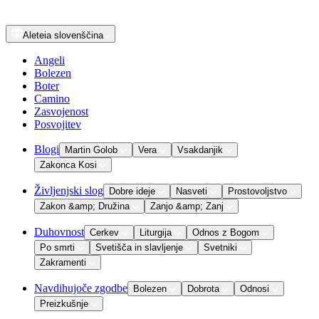
Aleteia
slovenščina
Angeli
Bolezen
Boter
Camino
Zasvojenost
Posvojitev
Blogi
Martin Golob
Vera
Vsakdanjik
Zakonca Kosi
Življenjski slog
Dobre ideje
Nasveti
Prostovoljstvo
Zakon &amp; Družina
Zanjo &amp; Zanj
Duhovnost
Cerkev
Liturgija
Odnos z Bogom
Po smrti
Svetišča in slavljenje
Svetniki
Zakramenti
Navdihujoče zgodbe
Bolezen
Dobrota
Odnosi
Preizkušnje