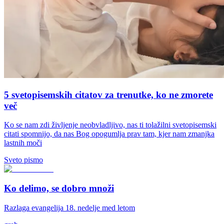
5 svetopisemskih citatov za trenutke, ko ne zmorete
več
Ko se nam zdi življenje neobvladljivo, nas ti tolažilni svetopisemski
citati spomnijo, da nas Bog opogumlja prav tam, kjer nam zmanjka
lastnih moči
Sveto pismo
Ko delimo, se dobro množi
Razlaga evangelija 18. nedelje med letom