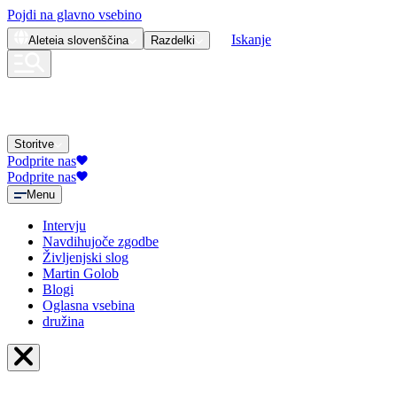
Pojdi na glavno vsebino
Iskanje
Aleteia
slovenščina
Razdelki
Storitve
Podprite nas
Podprite nas
Menu
Intervju
Navdihujoče zgodbe
Življenjski slog
Martin Golob
Blogi
Oglasna vsebina
družina