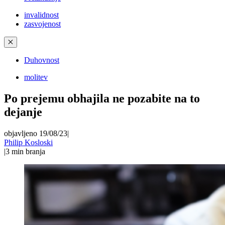
invalidnost
zasvojenost
✕
Duhovnost
molitev
Po prejemu obhajila ne pozabite na to
dejanje
objavljeno 19/08/23
|
Philip Kosloski
|
3
min branja