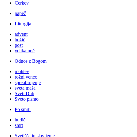
Cerkev
papež
Liturgija
advent
božič
post
velika noč
Odnos z Bogom
molitev
rožni venec
spreobrnjenje
sveta maša
Sveti Duh
Sveto pismo
Po smrti
hudič
smrt
Svetišča in slavljenje