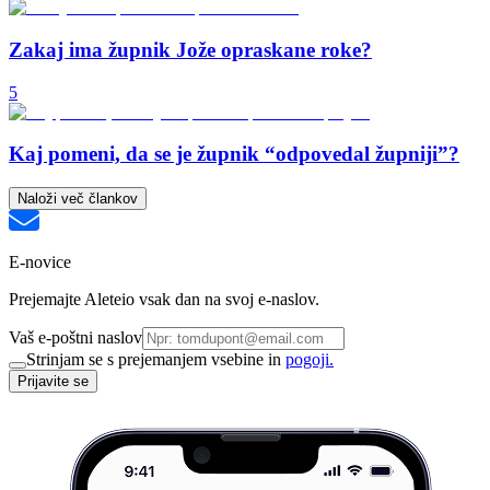
Zakaj ima župnik Jože opraskane roke?
5
Kaj pomeni, da se je župnik “odpovedal župniji”?
Naloži več člankov
E-novice
Prejemajte Aleteio vsak dan na svoj e-naslov.
Vaš e-poštni naslov
Strinjam se s prejemanjem vsebine in
pogoji.
Prijavite se