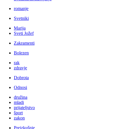
romanje
Svetniki
Marija
Sveti Jožef
Zakramenti
Bolezen
rak
zdravje
Dobrota
Odnosi
družina
mladi
prijateljstvo
šport
zakon
Preizkušnje