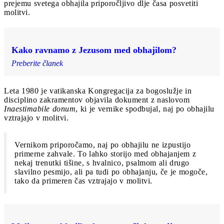
prejemu svetega obhajila priporočljivo dlje časa posvetiti
molitvi.
Kako ravnamo z Jezusom med obhajilom?
Preberite članek
Leta 1980 je vatikanska Kongregacija za bogoslužje in
disciplino zakramentov objavila dokument z naslovom
Inaestimabile donum
, ki je vernike spodbujal, naj po obhajilu
vztrajajo v molitvi.
Vernikom priporočamo, naj po obhajilu ne izpustijo
primerne zahvale. To lahko storijo med obhajanjem z
nekaj trenutki tišine, s hvalnico, psalmom ali drugo
slavilno pesmijo, ali pa tudi po obhajanju, če je mogoče,
tako da primeren čas vztrajajo v molitvi.