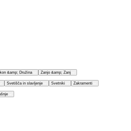
kon &amp; Družina
Zanjo &amp; Zanj
Svetišča in slavljenje
Svetniki
Zakramenti
ušnje