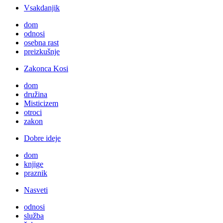
Vsakdanjik
dom
odnosi
osebna rast
preizkušnje
Zakonca Kosi
dom
družina
Misticizem
otroci
zakon
Dobre ideje
dom
knjige
praznik
Nasveti
odnosi
služba