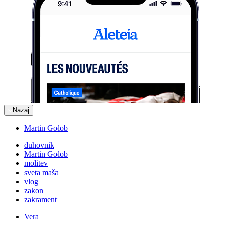
Nazaj
Martin Golob
duhovnik
Martin Golob
molitev
sveta maša
vlog
zakon
zakrament
Vera