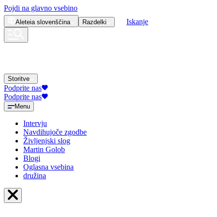
Pojdi na glavno vsebino
Iskanje
Aleteia
slovenščina
Razdelki
Storitve
Podprite nas
Podprite nas
Menu
Intervju
Navdihujoče zgodbe
Življenjski slog
Martin Golob
Blogi
Oglasna vsebina
družina