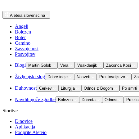
Aleteia
slovenščina
Angeli
Bolezen
Boter
Camino
Zasvojenost
Posvojitev
Blogi
Martin Golob
Vera
Vsakdanjik
Zakonca Kosi
Življenjski slog
Dobre ideje
Nasveti
Prostovoljstvo
Za
Duhovnost
Cerkev
Liturgija
Odnos z Bogom
Po smrti
Navdihujoče zgodbe
Bolezen
Dobrota
Odnosi
Preizk
Storitve
E-novice
Aplikacija
Podprite Aleteio