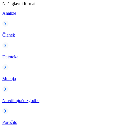
Naši glavni formati
Analize
Članek
Datoteka
Mnenja
Navdihujoče zgodbe
Poročilo