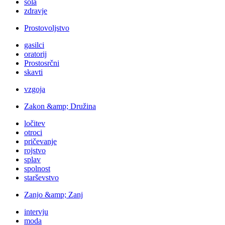
šola
zdravje
Prostovoljstvo
gasilci
oratorij
Prostosrčni
skavti
vzgoja
Zakon &amp; Družina
ločitev
otroci
pričevanje
rojstvo
splav
spolnost
starševstvo
Zanjo &amp; Zanj
intervju
moda