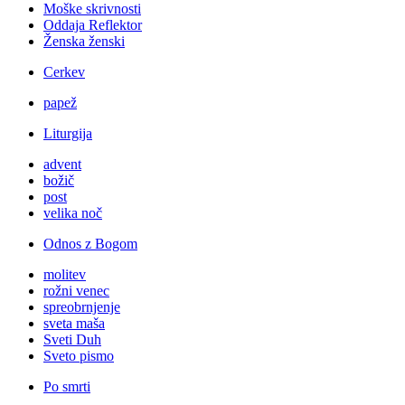
Moške skrivnosti
Oddaja Reflektor
Ženska ženski
Cerkev
papež
Liturgija
advent
božič
post
velika noč
Odnos z Bogom
molitev
rožni venec
spreobrnjenje
sveta maša
Sveti Duh
Sveto pismo
Po smrti