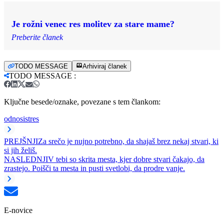
Je rožni venec res molitev za stare mame?
Preberite članek
TODO MESSAGE
Arhiviraj članek
TODO MESSAGE
:
Ključne besede/oznake, povezane s tem člankom:
odnosi
stres
PREJŠNJI
Za srečo je nujno potrebno, da shajaš brez nekaj stvari, ki
si jih želiš.
NASLEDNJI
V tebi so skrita mesta, kjer dobre stvari čakajo, da
zrastejo. Poišči ta mesta in pusti svetlobi, da prodre vanje.
E-novice