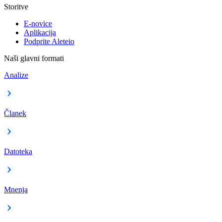
Storitve
E-novice
Aplikacija
Podprite Aleteio
Naši glavni formati
Analize
Članek
Datoteka
Mnenja