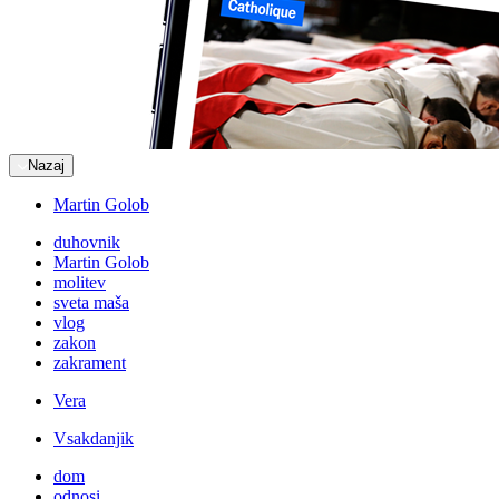
Nazaj
Martin Golob
duhovnik
Martin Golob
molitev
sveta maša
vlog
zakon
zakrament
Vera
Vsakdanjik
dom
odnosi