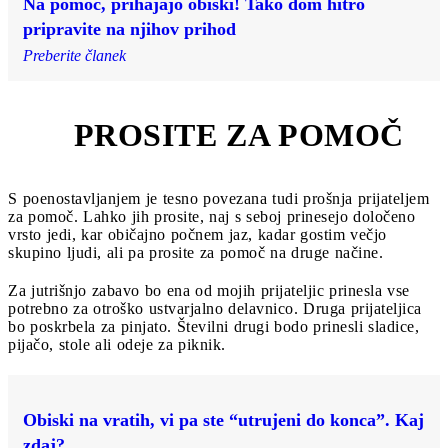
Na pomoč, prihajajo obiski! Tako dom hitro
pripravite na njihov prihod
Preberite članek
PROSITE ZA POMOČ
2
S poenostavljanjem je tesno povezana tudi prošnja prijateljem
za pomoč. Lahko jih prosite, naj s seboj prinesejo določeno
vrsto jedi, kar običajno počnem jaz, kadar gostim večjo
skupino ljudi, ali pa prosite za pomoč na druge načine.
Za jutrišnjo zabavo bo ena od mojih prijateljic prinesla vse
potrebno za otroško ustvarjalno delavnico. Druga prijateljica
bo poskrbela za pinjato. Številni drugi bodo prinesli sladice,
pijačo, stole ali odeje za piknik.
Obiski na vratih, vi pa ste “utrujeni do konca”. Kaj
zdaj?