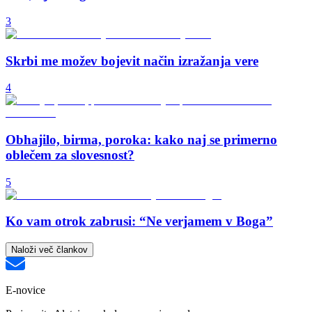
3
Skrbi me možev bojevit način izražanja vere
4
Obhajilo, birma, poroka: kako naj se primerno
oblečem za slovesnost?
5
Ko vam otrok zabrusi: “Ne verjamem v Boga”
Naloži več člankov
E-novice