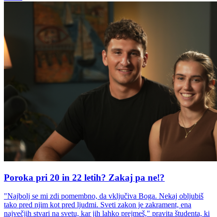
Poroka pri 20 in 22 letih? Zakaj pa ne!?
"Najbolj se mi zdi pomembno, da vključiva Boga. Nekaj obljubiš
tako pred njim kot pred ljudmi. Sveti zakon je zakrament, ena
največjih stvari na svetu, kar jih lahko prejmeš," pravita študenta, ki