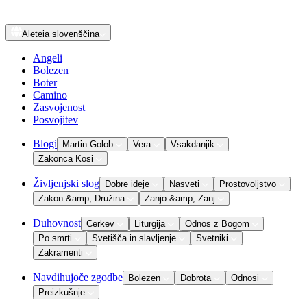
Aleteia
slovenščina
Angeli
Bolezen
Boter
Camino
Zasvojenost
Posvojitev
Blogi
Martin Golob
Vera
Vsakdanjik
Zakonca Kosi
Življenjski slog
Dobre ideje
Nasveti
Prostovoljstvo
Zakon &amp; Družina
Zanjo &amp; Zanj
Duhovnost
Cerkev
Liturgija
Odnos z Bogom
Po smrti
Svetišča in slavljenje
Svetniki
Zakramenti
Navdihujoče zgodbe
Bolezen
Dobrota
Odnosi
Preizkušnje