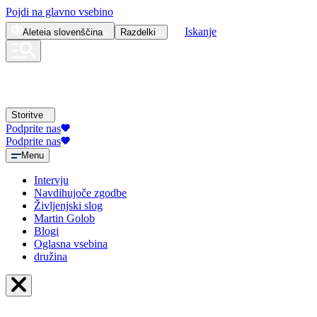
Pojdi na glavno vsebino
Iskanje
Aleteia
slovenščina
Razdelki
Storitve
Podprite nas
Podprite nas
Menu
Intervju
Navdihujoče zgodbe
Življenjski slog
Martin Golob
Blogi
Oglasna vsebina
družina