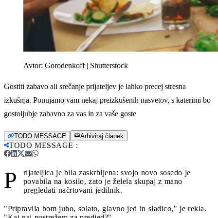
Avtor:
Gorodenkoff | Shutterstock
Gostiti zabavo ali srečanje prijateljev je lahko precej stresna
izkušnja. Ponujamo vam nekaj preizkušenih nasvetov, s katerimi bo
gostoljubje zabavno za vas in za vaše goste
TODO MESSAGE
Arhiviraj članek
TODO MESSAGE
:
P
rijateljica je bila zaskrbljena: svojo novo sosedo je
povabila na kosilo, zato je želela skupaj z mano
pregledati načrtovani jedilnik.
"Pripravila bom juho, solato, glavno jed in sladico," je rekla.
"Kaj naj postrežem za predjed?"