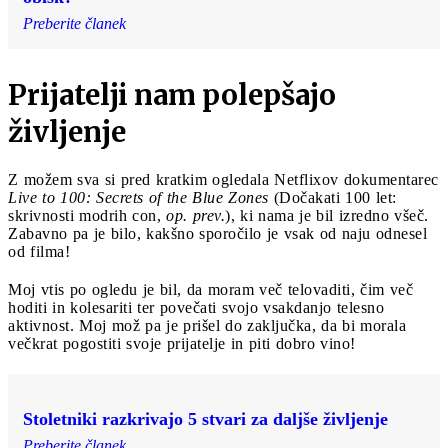
Preberite članek
Prijatelji nam polepšajo
življenje
Z možem sva si pred kratkim ogledala Netflixov dokumentarec
Live to 100: Secrets of the Blue Zones
(Dočakati 100 let:
skrivnosti modrih con,
op. prev.
), ki nama je bil izredno všeč.
Zabavno pa je bilo, kakšno sporočilo je vsak od naju odnesel
od filma!
Moj vtis po ogledu je bil, da moram več telovaditi, čim več
hoditi in kolesariti ter povečati svojo vsakdanjo telesno
aktivnost. Moj mož pa je prišel do zaključka, da bi morala
večkrat pogostiti svoje prijatelje in piti dobro vino!
Stoletniki razkrivajo 5 stvari za daljše življenje
Preberite članek