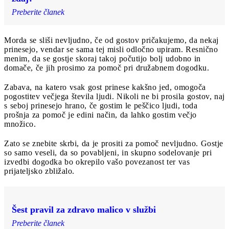
Preberite članek
Morda se sliši nevljudno, če od gostov pričakujemo, da nekaj
prinesejo, vendar se sama tej misli odločno upiram. Resnično
menim, da se gostje skoraj takoj počutijo bolj udobno in
domače, če jih prosimo za pomoč pri družabnem dogodku.
Zabava, na katero vsak gost prinese kakšno jed, omogoča
pogostitev večjega števila ljudi. Nikoli ne bi prosila gostov, naj
s seboj prinesejo hrano, če gostim le peščico ljudi, toda
prošnja za pomoč je edini način, da lahko gostim večjo
množico.
Zato se znebite skrbi, da je prositi za pomoč nevljudno. Gostje
so samo veseli, da so povabljeni, in skupno sodelovanje pri
izvedbi dogodka bo okrepilo vašo povezanost ter vas
prijateljsko zbližalo.
Šest pravil za zdravo malico v službi
Preberite članek