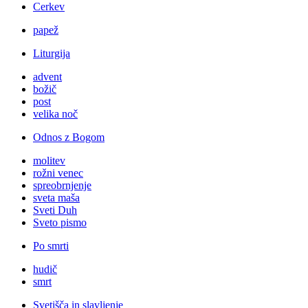
Cerkev
papež
Liturgija
advent
božič
post
velika noč
Odnos z Bogom
molitev
rožni venec
spreobrnjenje
sveta maša
Sveti Duh
Sveto pismo
Po smrti
hudič
smrt
Svetišča in slavljenje