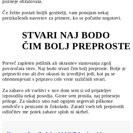
pozneje obžalovala.
Če želite postati boljši gostitelji, vam ponujam nekaj
preizkušenih nasvetov za primere, ko se počutite negotovi.
STVARI NAJ BODO
1
ČIM BOLJ PREPROSTE
Preveč zapleten jedilnik ali okrasitev stanovanja zgolj
povzročata stres. Naj bodo stvari čim bolj preproste. Bolje je
pripraviti eno ali dve okusni in izvedljivi jedi, kot pa se
obremenjevati s pripravo cele vrste različnih stvari.
Za zabavo ob vselitvi v nov dom sem si od prijateljev
izposodila nekaj posodja. Goste sem prosila, naj prinesejo
priloge. Za sladico smo nad ognjem segrevali piškotne
sendviče s penicami in čokolado. Zaradi vseh teh preprostih
odločitev me potek zabave sploh ni skrbel.