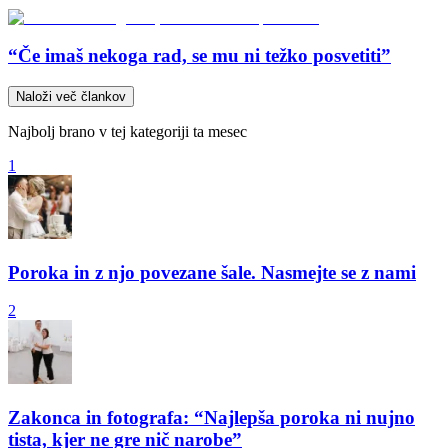
“Če imaš nekoga rad, se mu ni težko posvetiti”
Naloži več člankov
Najbolj brano v tej kategoriji ta mesec
1
Poroka in z njo povezane šale. Nasmejte se z nami
2
Zakonca in fotografa: “Najlepša poroka ni nujno
tista, kjer ne gre nič narobe”