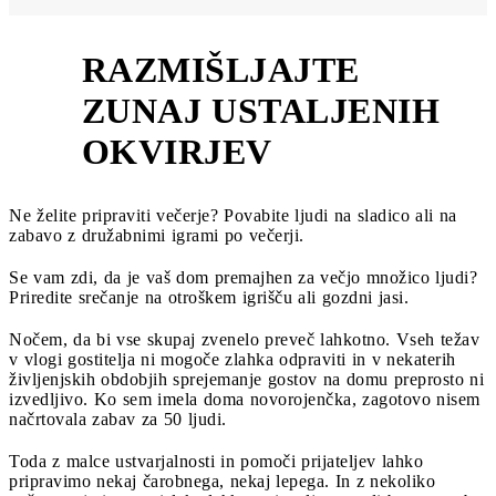
RAZMIŠLJAJTE
ZUNAJ USTALJENIH
3
OKVIRJEV
Ne želite pripraviti večerje? Povabite ljudi na sladico ali na
zabavo z družabnimi igrami po večerji.
Se vam zdi, da je vaš dom premajhen za večjo množico ljudi?
Priredite srečanje na otroškem igrišču ali gozdni jasi.
Nočem, da bi vse skupaj zvenelo preveč lahkotno. Vseh težav
v vlogi gostitelja ni mogoče zlahka odpraviti in v nekaterih
življenjskih obdobjih sprejemanje gostov na domu preprosto ni
izvedljivo. Ko sem imela doma novorojenčka, zagotovo nisem
načrtovala zabav za 50 ljudi.
Toda z malce ustvarjalnosti in pomoči prijateljev lahko
pripravimo nekaj čarobnega, nekaj lepega. In z nekoliko