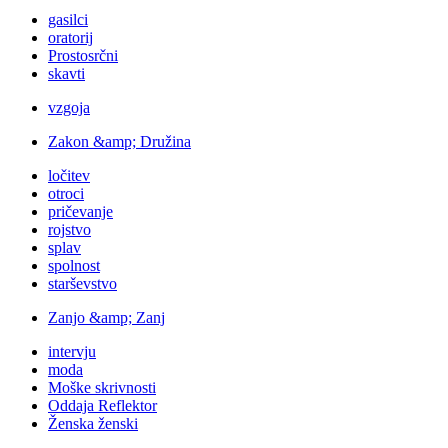
gasilci
oratorij
Prostosrčni
skavti
vzgoja
Zakon &amp; Družina
ločitev
otroci
pričevanje
rojstvo
splav
spolnost
starševstvo
Zanjo &amp; Zanj
intervju
moda
Moške skrivnosti
Oddaja Reflektor
Ženska ženski