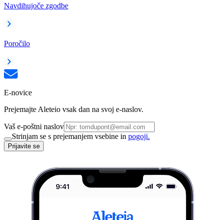
Navdihujoče zgodbe
Poročilo
E-novice
Prejemajte Aleteio vsak dan na svoj e-naslov.
Vaš e-poštni naslov
Strinjam se s prejemanjem vsebine in
pogoji.
Prijavite se