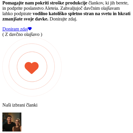
Pomagajte nam pokriti stroške produkcije
člankov, ki jih berete,
in podprite poslanstvo Aleteia. Zahvaljujoč davčnim olajšavam
lahko podpirate
vodilno katoliško spletno stran na svetu in hkrati
zmanjšate svoje davke.
Donirajte zdaj.
Doniram zdaj
( Z davčno olajšavo )
Naši izbrani članki