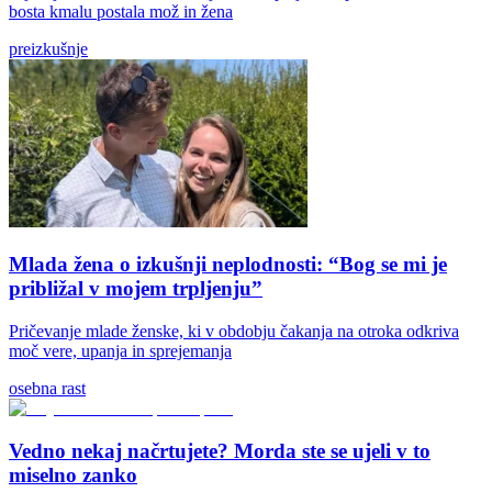
bosta kmalu postala mož in žena
preizkušnje
Mlada žena o izkušnji neplodnosti: “Bog se mi je
približal v mojem trpljenju”
Pričevanje mlade ženske, ki v obdobju čakanja na otroka odkriva
moč vere, upanja in sprejemanja
osebna rast
Vedno nekaj načrtujete? Morda ste se ujeli v to
miselno zanko