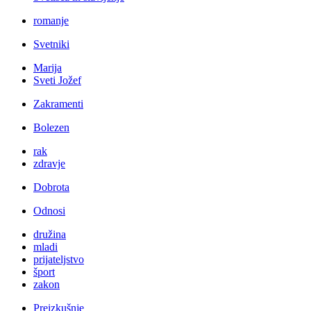
romanje
Svetniki
Marija
Sveti Jožef
Zakramenti
Bolezen
rak
zdravje
Dobrota
Odnosi
družina
mladi
prijateljstvo
šport
zakon
Preizkušnje