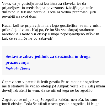
Veva, da je gostoljubnost koristna za človeka ter da
prijateljstva in medsebojna povezanost izboljšujejo naše
duševno in telesno zdravje. Toda ni vedno preprosto ljudi
povabiti na svoj dom!
Kadar koli se pripravljam na vlogo gostiteljice, se mi v misli
prikradejo dvomi. Kaj pa, če bo šlo vse skupaj strahotno
narobe? Ali bodo vsi obsojali mojo nepospravljeno hišo? In
kaj, če se nihče ne bo zabaval?
Sestavite zdrav jedilnik za družinska in druga
praznovanja
Preberite članek
Čeprav sem v preteklih letih gostila že na stotine dogodkov,
me ti strahovi še vedno obdajajo! Ampak veste kaj? Zdaj imam
dovolj izkušenj in vem, da se nič od tega ne bo zgodilo.
Zagotovo se mi je kdaj že zgodila kakšna nesreča, ko smo
imeli obiske. Toda še nikoli nisem gostila dogodka, ki bi ga