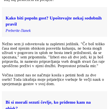
Kako biti popoln gost? Upoštevajte nekaj sodobnih
pravil
Preberite članek
Nežno sem ji odsvetovala ta zapleteni jedilnik. "Če boš toliko
časa med njenim obiskom posvetila kuhanju, ne bosta mogli
uživati v pogovoru in sploh ne bosta imeli priložnosti, da se
spoznata," sem pripomnila. "Izberi eno ali dve jedi, ki ju boš
pripravila, in namesto pripravljanja vseh drugih stvari čas raje
sproščeno preživi v njeni družbi. Preprostost prinaša mir."
Večina izmed nas ne načrtuje kosila s petimi hodi za dve
osebi! Toda izkušnja moje prijateljice vsebuje še večji nauk o
sprejemanju gostov v svoj dom.
Bi si morali sezuti čevlje, ko pridemo kam na
obisk?