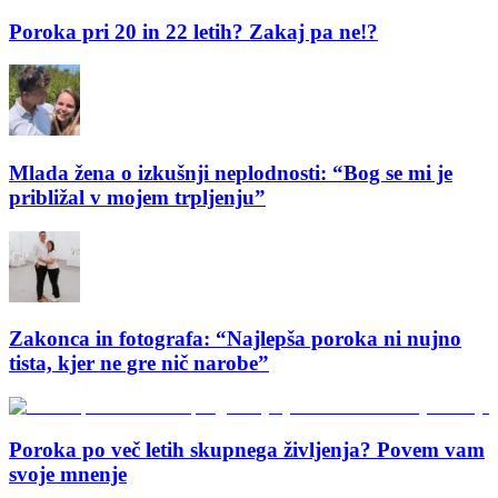
Poroka pri 20 in 22 letih? Zakaj pa ne!?
Mlada žena o izkušnji neplodnosti: “Bog se mi je
približal v mojem trpljenju”
Zakonca in fotografa: “Najlepša poroka ni nujno
tista, kjer ne gre nič narobe”
Poroka po več letih skupnega življenja? Povem vam
svoje mnenje