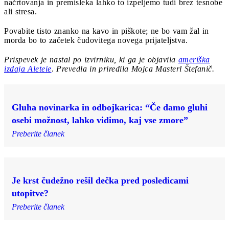
načrtovanja in premisleka lahko to izpeljemo tudi brez tesnobe
ali stresa.
Povabite tisto znanko na kavo in piškote; ne bo vam žal in
morda bo to začetek čudovitega novega prijateljstva.
Prispevek je nastal po izvirniku, ki ga je objavila
ameriška
izdaja Aleteie
.
Prevedla in priredila Mojca Masterl Štefanič.
Gluha novinarka in odbojkarica: “Če damo gluhi
osebi možnost, lahko vidimo, kaj vse zmore”
Preberite članek
Je krst čudežno rešil dečka pred posledicami
utopitve?
Preberite članek