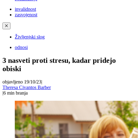
invalidnost
zasvojenost
✕
Življenjski slog
odnosi
3 nasveti proti stresu, kadar pridejo
obiski
objavljeno 19/10/23
|
Theresa Civantos Barber
|
6
min branja