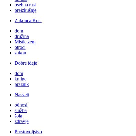
osebna rast
preizkušnje
Zakonca Kosi
dom
družina
Misticizem
otroci
zakon
Dobre ideje
dom
knjige
praznik
Nasveti
odnosi
služba
šola
zdravje
Prostovoljstvo