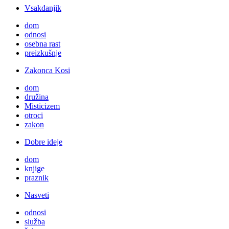
Vsakdanjik
dom
odnosi
osebna rast
preizkušnje
Zakonca Kosi
dom
družina
Misticizem
otroci
zakon
Dobre ideje
dom
knjige
praznik
Nasveti
odnosi
služba