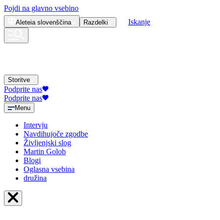
Pojdi na glavno vsebino
Iskanje
Aleteia
slovenščina
Razdelki
Storitve
Podprite nas
Podprite nas
Menu
Intervju
Navdihujoče zgodbe
Življenjski slog
Martin Golob
Blogi
Oglasna vsebina
družina