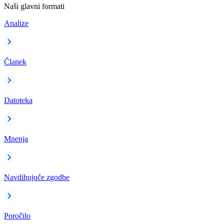
Naši glavni formati
Analize
Članek
Datoteka
Mnenja
Navdihujoče zgodbe
Poročilo