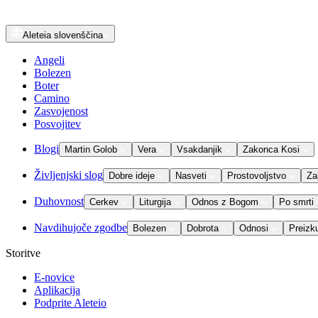
Aleteia
slovenščina
Angeli
Bolezen
Boter
Camino
Zasvojenost
Posvojitev
Blogi
Martin Golob
Vera
Vsakdanjik
Zakonca Kosi
Življenjski slog
Dobre ideje
Nasveti
Prostovoljstvo
Za
Duhovnost
Cerkev
Liturgija
Odnos z Bogom
Po smrti
Navdihujoče zgodbe
Bolezen
Dobrota
Odnosi
Preizk
Storitve
E-novice
Aplikacija
Podprite Aleteio