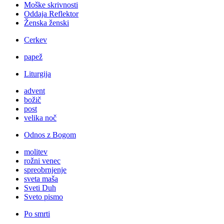
Moške skrivnosti
Oddaja Reflektor
Ženska ženski
Cerkev
papež
Liturgija
advent
božič
post
velika noč
Odnos z Bogom
molitev
rožni venec
spreobrnjenje
sveta maša
Sveti Duh
Sveto pismo
Po smrti