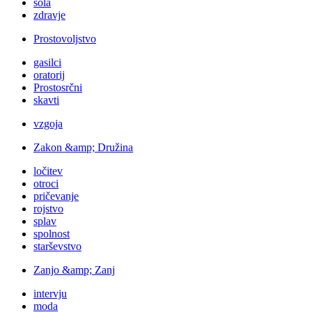
šola
zdravje
Prostovoljstvo
gasilci
oratorij
Prostosrčni
skavti
vzgoja
Zakon &amp; Družina
ločitev
otroci
pričevanje
rojstvo
splav
spolnost
starševstvo
Zanjo &amp; Zanj
intervju
moda