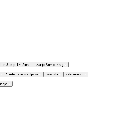
kon &amp; Družina
Zanjo &amp; Zanj
Svetišča in slavljenje
Svetniki
Zakramenti
ušnje