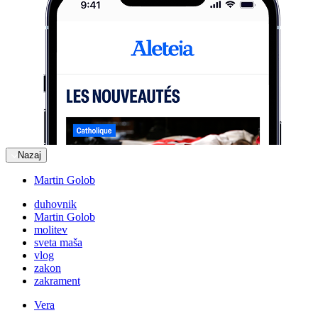
Nazaj
Martin Golob
duhovnik
Martin Golob
molitev
sveta maša
vlog
zakon
zakrament
Vera