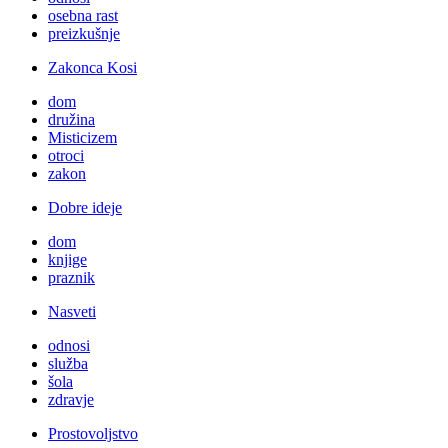
osebna rast
preizkušnje
Zakonca Kosi
dom
družina
Misticizem
otroci
zakon
Dobre ideje
dom
knjige
praznik
Nasveti
odnosi
služba
šola
zdravje
Prostovoljstvo