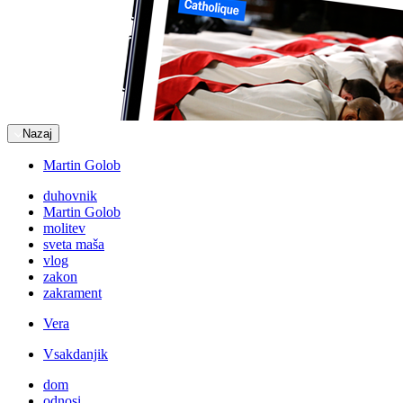
Nazaj
Martin Golob
duhovnik
Martin Golob
molitev
sveta maša
vlog
zakon
zakrament
Vera
Vsakdanjik
dom
odnosi