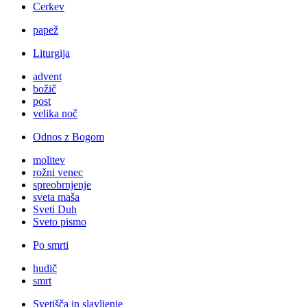
Cerkev
papež
Liturgija
advent
božič
post
velika noč
Odnos z Bogom
molitev
rožni venec
spreobrnjenje
sveta maša
Sveti Duh
Sveto pismo
Po smrti
hudič
smrt
Svetišča in slavljenje