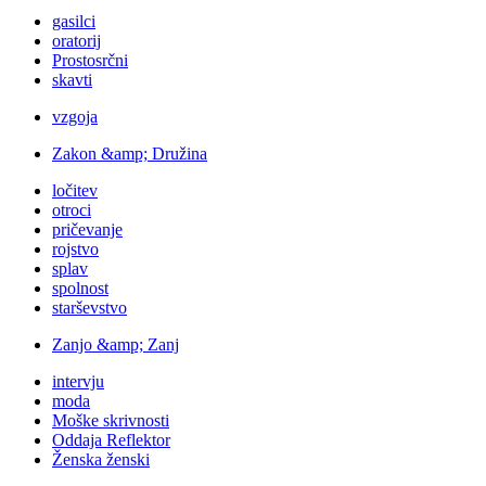
gasilci
oratorij
Prostosrčni
skavti
vzgoja
Zakon &amp; Družina
ločitev
otroci
pričevanje
rojstvo
splav
spolnost
starševstvo
Zanjo &amp; Zanj
intervju
moda
Moške skrivnosti
Oddaja Reflektor
Ženska ženski