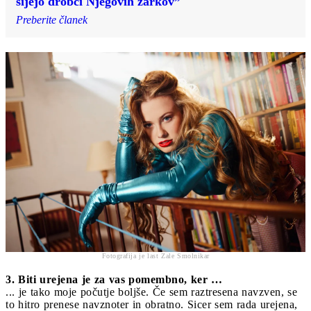
sijejo drobci Njegovih žarkov”
Preberite članek
Fotografija je last Zale Smolnikar
3. Biti urejena je za vas pomembno, ker …
... je tako moje počutje boljše. Če sem raztresena navzven, se
to hitro prenese navznoter in obratno. Sicer sem rada urejena,