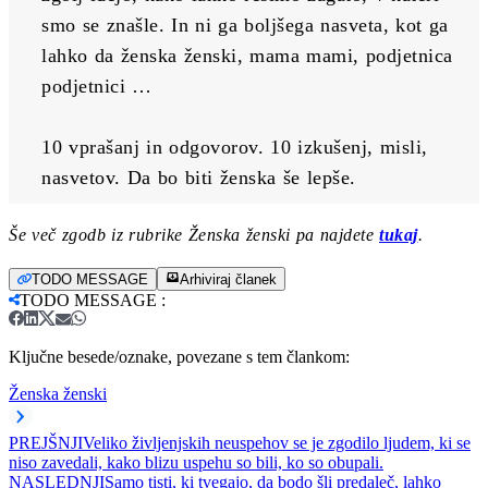
smo se znašle. In ni ga boljšega nasveta, kot ga 
lahko da ženska ženski, mama mami, podjetnica 
podjetnici …
10 vprašanj in odgovorov. 10 izkušenj, misli, 
nasvetov. Da bo biti ženska še lepše.
Še več zgodb iz rubrike Ženska ženski pa najdete
tukaj
.
TODO MESSAGE
Arhiviraj članek
TODO MESSAGE
:
Ključne besede/oznake, povezane s tem člankom:
Ženska ženski
PREJŠNJI
Veliko življenjskih neuspehov se je zgodilo ljudem, ki se
niso zavedali, kako blizu uspehu so bili, ko so obupali.
NASLEDNJI
Samo tisti, ki tvegajo, da bodo šli predaleč, lahko