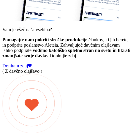
Vam je všeč naša vsebina?
Pomagajte nam pokriti stroške produkcije
člankov, ki jih berete,
in podprite poslanstvo Aleteia. Zahvaljujoč davčnim olajšavam
lahko podpirate
vodilno katoliško spletno stran na svetu in hkrati
zmanjšate svoje davke.
Donirajte zdaj.
Doniram zdaj
( Z davčno olajšavo )