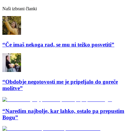
Naši izbrani članki
“Če imaš nekoga rad, se mu ni težko posvetiti”
“Obdobje negotovosti me je pripeljalo do goreče
molitve”
“Naredim najbolje, kar lahko, ostalo pa prepustim
Bogu”