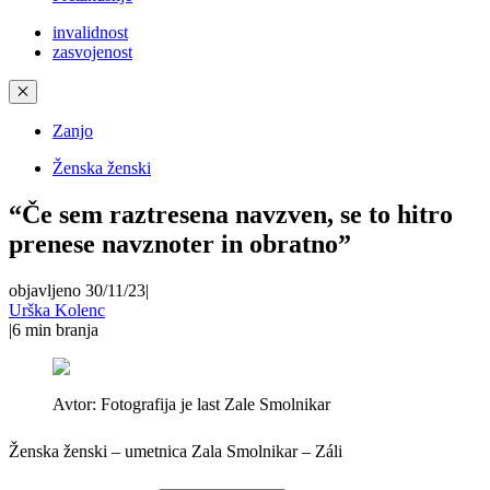
invalidnost
zasvojenost
✕
Zanjo
Ženska ženski
“Če sem raztresena navzven, se to hitro
prenese navznoter in obratno”
objavljeno 30/11/23
|
Urška Kolenc
|
6
min branja
Avtor:
Fotografija je last Zale Smolnikar
Ženska ženski – umetnica Zala Smolnikar – Záli