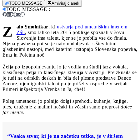
TODO MESSAGE
Arhiviraj članek
TODO MESSAGE
:
Z
alo Smolnikar
, ki
ustvarja pod umetniškim imenom
Záli
, smo lahko leta 2015 pobližje spoznali v šovu
Slovenija ima talent, kjer se je prebila vse do finala.
Njena glasbena pot se je nato nadaljevala s številnimi
glasbenimi nastopi, med katerimi izstopajo Slovenska popevka,
Ema in Poletna noč.
Želja po izpopolnjevanju jo je vodila na študij jazz vokala,
klasičnega petja in klasičnega klavirja v Avstriji. Preizkusila se
je tudi na odrskih deskah in bila del plesne predstave Dance
Amore, njen igralski talent pa je prišel v ospredje v serijah
Primeri inšpektorja Vrenka in Ja, chef!
Poleg umetnosti jo polnijo dolgi sprehodi, kuhanje, knjige,
ples, druženje z malimi nečaki in včasih samo preprost
dolce
far niente
.
“Vsaka stvar, ki je na začetku težka, je v širšem