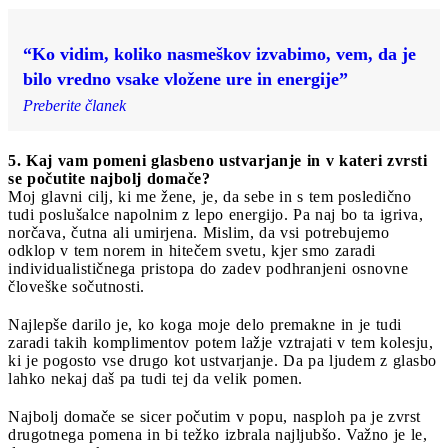
“Ko vidim, koliko nasmeškov izvabimo, vem, da je
bilo vredno vsake vložene ure in energije”
Preberite članek
5. Kaj vam pomeni glasbeno ustvarjanje in v kateri zvrsti
se počutite najbolj domače?
Moj glavni cilj, ki me žene, je, da sebe in s tem posledično
tudi poslušalce napolnim z lepo energijo. Pa naj bo ta igriva,
norčava, čutna ali umirjena. Mislim, da vsi potrebujemo
odklop v tem norem in hitečem svetu, kjer smo zaradi
individualističnega pristopa do zadev podhranjeni osnovne
človeške sočutnosti.
Najlepše darilo je, ko koga moje delo premakne in je tudi
zaradi takih komplimentov potem lažje vztrajati v tem kolesju,
ki je pogosto vse drugo kot ustvarjanje. Da pa ljudem z glasbo
lahko nekaj daš pa tudi tej da velik pomen.
Najbolj domače se sicer počutim v popu, nasploh pa je zvrst
drugotnega pomena in bi težko izbrala najljubšo. Važno je le,