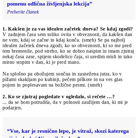
pomenu odlična življenjska lekcija”
Preberite članek
1. Kakšen je za vas idealen začetek dneva? Se kdaj zgodi?
V zadnjem času sem toliko ovita v obveznosti, da kakšen dan
ne vem, kdaj se začne in kdaj konča. (smeh) Se pa najbolj
idealen začetek dneva zgodi, ko so obveznosti, ki so me pred
tem bremenile, pod streho, ko se dobro naspim in imam zjutraj
nekaj časa zase, spijem skodelico čaja, si uredim misli in tako
mirno stopim v dan, ki je pred mano.
Na splošno pa obožujem sončna in zasnežena jutra, ko v
pižami skakljam po kuhinji, pečem piškote in na ves glas
pojem in poplesavam na božične pesmi. (smeh)
2. Ko se zjutraj pogledate v ogledalo, si rečete …?
... da se bom potrudila, da v polnosti zaužijem dan, ki mi je
podarjen.
“Vse, kar je resnično lepo, je vitraž, skozi katerega