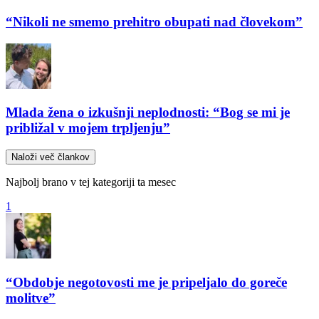
“Nikoli ne smemo prehitro obupati nad človekom”
Mlada žena o izkušnji neplodnosti: “Bog se mi je
približal v mojem trpljenju”
Naloži več člankov
Najbolj brano v tej kategoriji ta mesec
1
“Obdobje negotovosti me je pripeljalo do goreče
molitve”