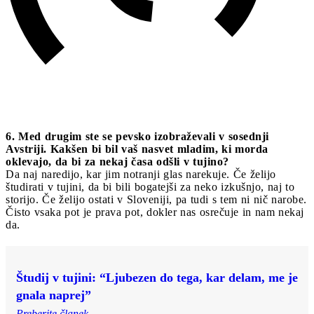
6. Med drugim ste se pevsko izobraževali v sosednji
Avstriji. Kakšen bi bil vaš nasvet mladim, ki morda
oklevajo, da bi za nekaj časa odšli v tujino?
Da naj naredijo, kar jim notranji glas narekuje. Če želijo
študirati v tujini, da bi bili bogatejši za neko izkušnjo, naj to
storijo. Če želijo ostati v Sloveniji, pa tudi s tem ni nič narobe.
Čisto vsaka pot je prava pot, dokler nas osrečuje in nam nekaj
da.
Študij v tujini: “Ljubezen do tega, kar delam, me je
gnala naprej”
Preberite članek