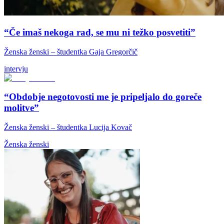
“Če imaš nekoga rad, se mu ni težko posvetiti”
Ženska ženski – študentka Gaja Gregorčič
intervju
“Obdobje negotovosti me je pripeljalo do goreče
molitve”
Ženska ženski – študentka Lucija Kovač
Ženska ženski