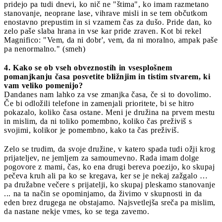
pridejo pa tudi dnevi, ko nič ne "štima", ko imam razmetano
stanovanje, neoprane lase, vihrave misli in se tem občutkom
enostavno prepustim in si vzamem čas za dušo. Pride dan, ko
zelo paše slaba hrana in vse kar pride zraven. Kot bi rekel
Magnifico: "Vem, da ni dobr', vem, da ni moralno, ampak paše
pa nenormalno." (smeh)
4. Kako se ob vseh obveznostih in vsesplošnem
pomanjkanju časa posvetite bližnjim in tistim stvarem, ki
vam veliko pomenijo?
Dandanes nam lahko za vse zmanjka časa, če si to dovolimo.
Če bi odložili telefone in zamenjali prioritete, bi se hitro
pokazalo, koliko časa ostane. Meni je družina na prvem mestu
in mislim, da ni toliko pomembno, koliko čas preživiš s
svojimi, kolikor je pomembno, kako ta čas preživiš.
Zelo se trudim, da svoje družine, v katero spada tudi ožji krog
prijateljev, ne jemljem za samoumevno. Rada imam dolge
pogovore z mami, čas, ko ena drugi bereva poezijo, ko skupaj
pečeva kruh ali pa ko se kregava, ker se je nekaj zažgalo …
pa družabne večere s prijatelji, ko skupaj pleskamo stanovanje
... na ta način se opominjamo, da živimo v skupnosti in da
eden brez drugega ne obstajamo. Najsvetlejša sreča pa mislim,
da nastane nekje vmes, ko se tega zavemo.