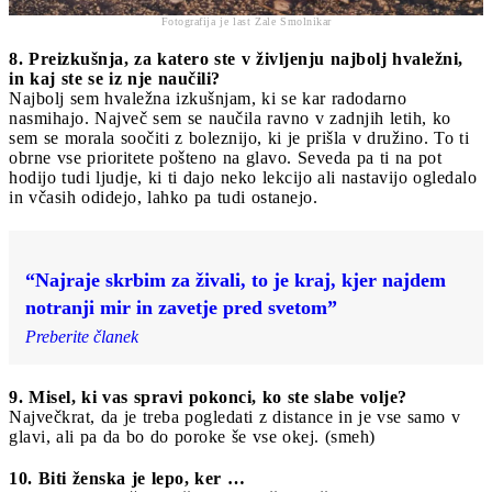
Fotografija je last Zale Smolnikar
8. Preizkušnja, za katero ste v življenju najbolj hvaležni,
in kaj ste se iz nje naučili?
Najbolj sem hvaležna izkušnjam, ki se kar radodarno
nasmihajo. Največ sem se naučila ravno v zadnjih letih, ko
sem se morala soočiti z boleznijo, ki je prišla v družino. To ti
obrne vse prioritete pošteno na glavo. Seveda pa ti na pot
hodijo tudi ljudje, ki ti dajo neko lekcijo ali nastavijo ogledalo
in včasih odidejo, lahko pa tudi ostanejo.
“Najraje skrbim za živali, to je kraj, kjer najdem
notranji mir in zavetje pred svetom”
Preberite članek
9. Misel, ki vas spravi pokonci, ko ste slabe volje?
Največkrat, da je treba pogledati z distance in je vse samo v
glavi, ali pa da bo do poroke še vse okej. (smeh)
10. Biti ženska je lepo, ker …