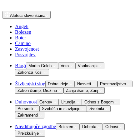
Aleteia
slovenščina
Angeli
Bolezen
Boter
Camino
Zasvojenost
Posvojitev
Blogi
Martin Golob
Vera
Vsakdanjik
Zakonca Kosi
Življenjski slog
Dobre ideje
Nasveti
Prostovoljstvo
Zakon &amp; Družina
Zanjo &amp; Zanj
Duhovnost
Cerkev
Liturgija
Odnos z Bogom
Po smrti
Svetišča in slavljenje
Svetniki
Zakramenti
Navdihujoče zgodbe
Bolezen
Dobrota
Odnosi
Preizkušnje