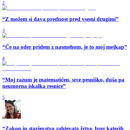
2
“Z možem si dava prednost pred vsemi drugimi”
3
“Če na oder pridem z nasmehom, je to moj mejkap”
4
“Moj razum je matematičen, srce pesniško, duša pa
neumorna iskalka resnice”
5
“Zakon in starševstvo zahtevata žrtve, brez katerih