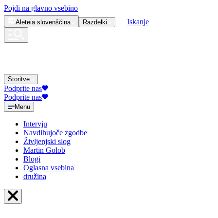
Pojdi na glavno vsebino
Iskanje
Aleteia
slovenščina
Razdelki
Storitve
Podprite nas
Podprite nas
Menu
Intervju
Navdihujoče zgodbe
Življenjski slog
Martin Golob
Blogi
Oglasna vsebina
družina