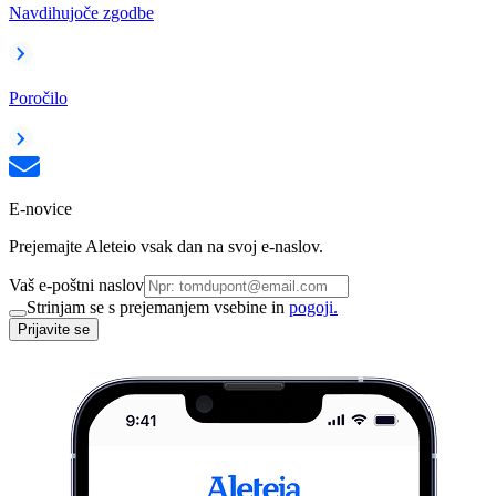
Navdihujoče zgodbe
Poročilo
E-novice
Prejemajte Aleteio vsak dan na svoj e-naslov.
Vaš e-poštni naslov
Strinjam se s prejemanjem vsebine in
pogoji.
Prijavite se