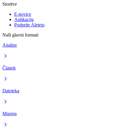
Storitve
E-novice
Aplikacija
Podprite Aleteio
Naši glavni formati
Analize
Članek
Datoteka
Mnenja