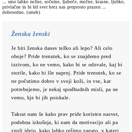
... smo lahko nežne, sočutne, ljubeče, močne, krasne, ljubke,
privlačne in bi bil svet brez nas preprosto prazen ...
dobesedno. (smeh)
Ženska ženski
Je biti ženska danes težko ali lepo? Ali celo 
oboje? Pride trenutek, ko se znajdemo pred 
izzivom, ko ne vemo, kako bi se odzvale, kaj bi 
storile, kako bi šle naprej. Pride trenutek, ko se 
ne počutimo dobro v svoji koži, in vse, kar 
potrebujemo, je nekaj spodbudnih misli, pa ne 
vemo, kje bi jih poiskale.
Takrat nam še kako prav pride koristen nasvet, 
podobna izkušnja, ki nam da motivacijo ali pa 
zgolj idejo, kako lahko rešimo zagato, v kateri 