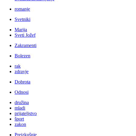
romanje
Svetniki
Marija
Sveti Jožef
Zakramenti
Bolezen
rak
zdravje
Dobrota
Odnosi
družina
mladi
prijateljstvo
šport
zakon
Preizkušnje