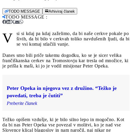
TODO MESSAGE
Arhiviraj članek
TODO MESSAGE
:
V
si si kdaj pa kdaj zaželimo, da bi naše cerkve pokale po
šivih, da bi bilo v cerkvah toliko navdušenih ljudi, da bi
se vsi komaj stlačili vanje.
Danes smo bili priče takemu dogodku, ko se je sicer velika
frančiškanska cerkev na Tromostovju kar tresla od množice, ki
je prišla k maši, ki jo je vodil misijonar Peter Opeka.
Peter Opeka in njegova vez z družino. “Težko je
povedati, treba je čutiti”
Preberite članek
Težko opišem vzdušje, ki je bilo silno lepo in mogočno. Kot
da bi nas Peter Opeka vse povezal v molitvi, ko je nad vse
Slovence klical blagoslov in nam naročil, naj nikar ne