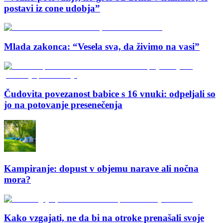
postavi iz cone udobja”
Mlada zakonca: “Vesela sva, da živimo na vasi”
Čudovita povezanost babice s 16 vnuki: odpeljali so
jo na potovanje presenečenja
Kampiranje: dopust v objemu narave ali nočna
mora?
Kako vzgajati, ne da bi na otroke prenašali svoje