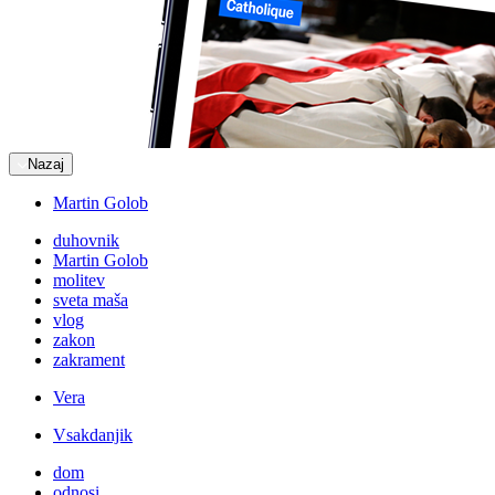
Nazaj
Martin Golob
duhovnik
Martin Golob
molitev
sveta maša
vlog
zakon
zakrament
Vera
Vsakdanjik
dom
odnosi