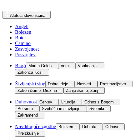
Aleteia
slovenščina
Angeli
Bolezen
Boter
Camino
Zasvojenost
Posvojitev
Blogi
Martin Golob
Vera
Vsakdanjik
Zakonca Kosi
Življenjski slog
Dobre ideje
Nasveti
Prostovoljstvo
Zakon &amp; Družina
Zanjo &amp; Zanj
Duhovnost
Cerkev
Liturgija
Odnos z Bogom
Po smrti
Svetišča in slavljenje
Svetniki
Zakramenti
Navdihujoče zgodbe
Bolezen
Dobrota
Odnosi
Preizkušnje