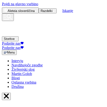
Pojdi na glavno vsebino
Iskanje
Aleteia
slovenščina
Razdelki
Storitve
Podprite nas
Podprite nas
Menu
Intervju
Navdihujoče zgodbe
Življenjski slog
Martin Golob
Blogi
Oglasna vsebina
Družina