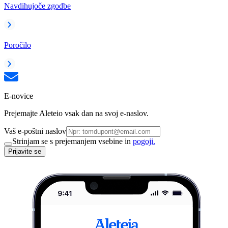
Navdihujoče zgodbe
Poročilo
E-novice
Prejemajte Aleteio vsak dan na svoj e-naslov.
Vaš e-poštni naslov
Strinjam se s prejemanjem vsebine in
pogoji.
Prijavite se