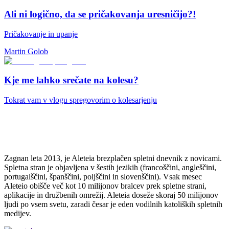
Ali ni logično, da se pričakovanja uresničijo?!
Pričakovanje in upanje
Martin Golob
Kje me lahko srečate na kolesu?
Tokrat vam v vlogu spregovorim o kolesarjenju
Zagnan leta 2013, je Aleteia brezplačen spletni dnevnik z novicami.
Spletna stran je objavljena v šestih jezikih (francoščini, angleščini,
portugalščini, španščini, poljščini in slovenščini). Vsak mesec
Aleteio obišče več kot 10 milijonov bralcev prek spletne strani,
aplikacije in družbenih omrežij. Aleteia doseže skoraj 50 milijonov
ljudi po vsem svetu, zaradi česar je eden vodilnih katoliških spletnih
medijev.