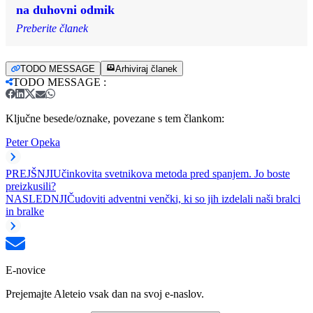
na duhovni odmik
Preberite članek
TODO MESSAGE
Arhiviraj članek
TODO MESSAGE
:
Ključne besede/oznake, povezane s tem člankom:
Peter Opeka
PREJŠNJI
Učinkovita svetnikova metoda pred spanjem. Jo boste
preizkusili?
NASLEDNJI
Čudoviti adventni venčki, ki so jih izdelali naši bralci
in bralke
E-novice
Prejemajte Aleteio vsak dan na svoj e-naslov.