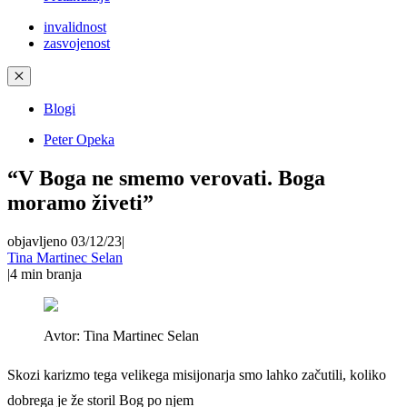
invalidnost
zasvojenost
✕
Blogi
Peter Opeka
“V Boga ne smemo verovati. Boga
moramo živeti”
objavljeno 03/12/23
|
Tina Martinec Selan
|
4
min branja
Avtor:
Tina Martinec Selan
Skozi karizmo tega velikega misijonarja smo lahko začutili, koliko
dobrega je že storil Bog po njem