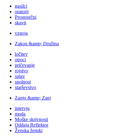
gasilci
oratorij
Prostosrčni
skavti
vzgoja
Zakon &amp; Družina
ločitev
otroci
pričevanje
rojstvo
splav
spolnost
starševstvo
Zanjo &amp; Zanj
intervju
moda
Moške skrivnosti
Oddaja Reflektor
Ženska ženski