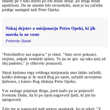
Imamo pa v naši deželi po eni strani obilje, po drugi strani
apatičnost. Da ne smemo biti ravnodušni, nam je na začetku
pridige namignil tudi Peter Opeka.
Nekaj dejstev o misijonarju Petru Opeki, ki jih
morda še ne veste
Preberite članek
"Potrošništvo nas uspava," je rekel. "Smo sicer pokonci,
stojimo, ampak vendarle spimo. To pa ne gre, saj tako prej ali
slej pademo," je slikovito ponazoril.
Skozi karizmo tega velikega misijonarja smo lahko začutili,
koliko dobrega je že storil Bog po njem, začutili neverjetno
ljubezen, s katero Bog obdarja Petra Opeko.
Vse zasluge pripisuje Bogu, pred mašo pa se priporoči
Svetemu Duhu, da bi po njem nagovoril ljudi, ki jim bo
spregovoril.
Zelo me je nagovoril tudi njegov poudarek, ko je rekel: "V