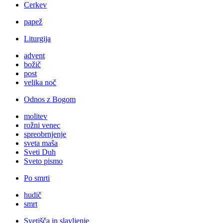
Cerkev
papež
Liturgija
advent
božič
post
velika noč
Odnos z Bogom
molitev
rožni venec
spreobrnjenje
sveta maša
Sveti Duh
Sveto pismo
Po smrti
hudič
smrt
Svetišča in slavljenje