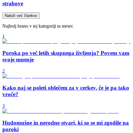
strahove
Naloži več člankov
Najbolj brano v tej kategoriji ta mesec
1
Poroka po več letih skupnega življenja? Povem vam
svoje mnenje
2
Kako naj se poleti oblečem za v cerkev, če je pa tako
vroče?
3
Hudomušne in nerodne stvari, ki so se mi zgodile na
poroki