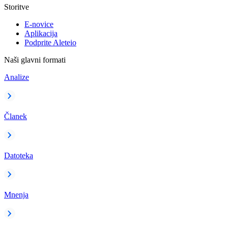
Storitve
E-novice
Aplikacija
Podprite Aleteio
Naši glavni formati
Analize
Članek
Datoteka
Mnenja