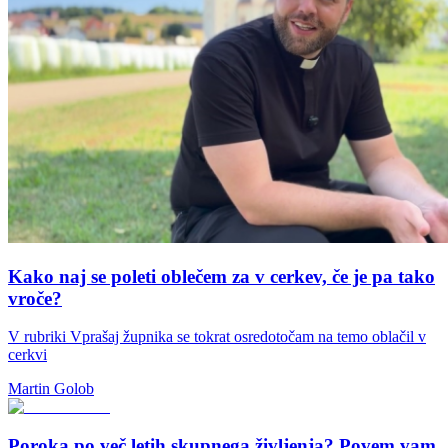
Kako naj se poleti oblečem za v cerkev, če je pa tako
vroče?
V rubriki Vprašaj župnika se tokrat osredotočam na temo oblačil v
cerkvi
Martin Golob
Poroka po več letih skupnega življenja? Povem vam