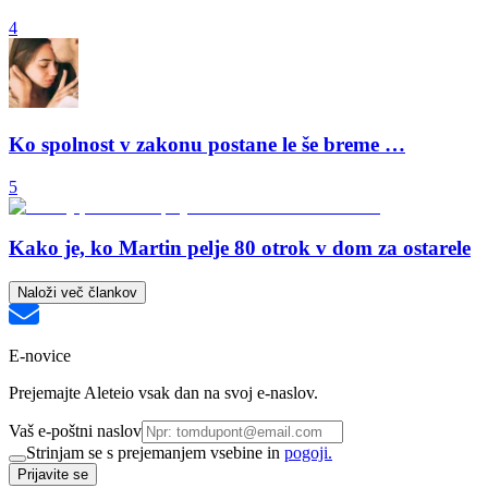
4
Ko spolnost v zakonu postane le še breme …
5
Kako je, ko Martin pelje 80 otrok v dom za ostarele
Naloži več člankov
E-novice
Prejemajte Aleteio vsak dan na svoj e-naslov.
Vaš e-poštni naslov
Strinjam se s prejemanjem vsebine in
pogoji.
Prijavite se