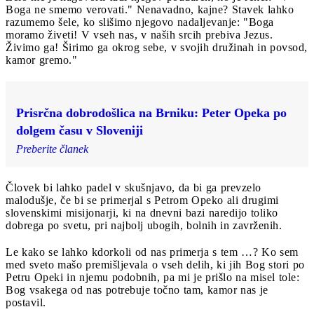
Boga ne smemo verovati." Nenavadno, kajne? Stavek lahko
razumemo šele, ko slišimo njegovo nadaljevanje: "Boga
moramo živeti! V vseh nas, v naših srcih prebiva Jezus.
Živimo ga! Širimo ga okrog sebe, v svojih družinah in povsod,
kamor gremo."
Prisrčna dobrodošlica na Brniku: Peter Opeka po
dolgem času v Sloveniji
Preberite članek
Človek bi lahko padel v skušnjavo, da bi ga prevzelo
malodušje, če bi se primerjal s Petrom Opeko ali drugimi
slovenskimi misijonarji, ki na dnevni bazi naredijo toliko
dobrega po svetu, pri najbolj ubogih, bolnih in zavrženih.
Le kako se lahko kdorkoli od nas primerja s tem …? Ko sem
med sveto mašo premišljevala o vseh delih, ki jih Bog stori po
Petru Opeki in njemu podobnih, pa mi je prišlo na misel tole:
Bog vsakega od nas potrebuje točno tam, kamor nas je
postavil.