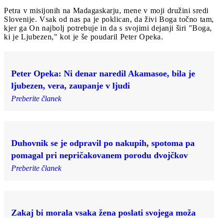
Petra v misijonih na Madagaskarju, mene v moji družini sredi
Slovenije. Vsak od nas pa je poklican, da živi Boga točno tam,
kjer ga On najbolj potrebuje in da s svojimi dejanji širi "Boga,
ki je Ljubezen," kot je še poudaril Peter Opeka.
Peter Opeka: Ni denar naredil Akamasoe, bila je
ljubezen, vera, zaupanje v ljudi
Preberite članek
Duhovnik se je odpravil po nakupih, spotoma pa
pomagal pri nepričakovanem porodu dvojčkov
Preberite članek
Zakaj bi morala vsaka žena poslati svojega moža