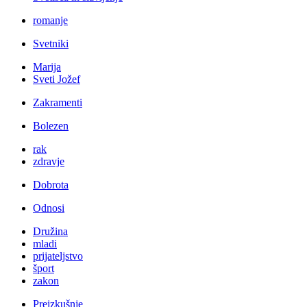
romanje
Svetniki
Marija
Sveti Jožef
Zakramenti
Bolezen
rak
zdravje
Dobrota
Odnosi
Družina
mladi
prijateljstvo
šport
zakon
Preizkušnje