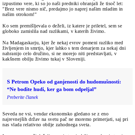
izpustimo vere, ki so jo naši predniki ohranjali že tisoč let:
"Brez vere nismo nič, predajmo jo naprej našim mladim in
našim otrokom!"
Ko sem premišljevala o deželi, iz katere je priletel, sem se
globoko zamislila nad razlikami, v katerih živimo.
Na Madagaskarju, kjer že nekaj evrov pomeni razliko med
življenjem in smrtjo, kjer lahko s tem denarjem za nekaj dni
nahranijo celo družino, si ne morejo niti predstavljati, v
kakšnem obilju živimo tukaj v Sloveniji.
S Petrom Opeko od ganjenosti do hudomušnosti:
“Ne bodite hudi, ker ga bom odpeljal”
Preberite članek
Seveda ne vsi, vendar ekonomsko gledano se z eno
najrevnejših držav na svetu pač ne moremo primerjati, saj pri
nas vlada relativno obilje zahodnega sveta.