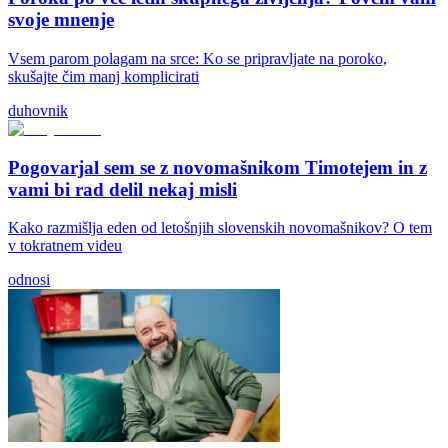
svoje mnenje
Vsem parom polagam na srce: Ko se pripravljate na poroko,
skušajte čim manj komplicirati
duhovnik
Pogovarjal sem se z novomašnikom Timotejem in z
vami bi rad delil nekaj misli
Kako razmišlja eden od letošnjih slovenskih novomašnikov? O tem
v tokratnem videu
odnosi