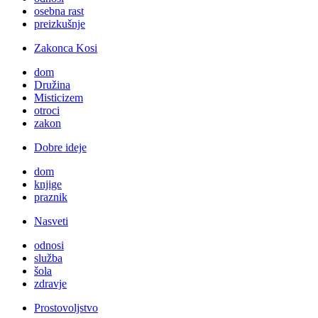
osebna rast
preizkušnje
Zakonca Kosi
dom
Družina
Misticizem
otroci
zakon
Dobre ideje
dom
knjige
praznik
Nasveti
odnosi
služba
šola
zdravje
Prostovoljstvo