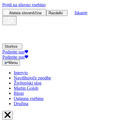
Pojdi na glavno vsebino
Iskanje
Aleteia
slovenščina
Razdelki
Storitve
Podprite nas
Podprite nas
Menu
Intervju
Navdihujoče zgodbe
Življenjski slog
Martin Golob
Blogi
Oglasna vsebina
Družina