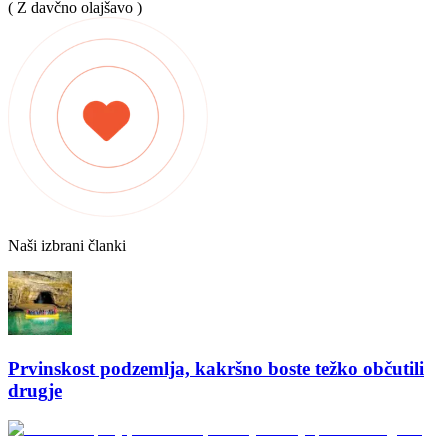
( Z davčno olajšavo )
Naši izbrani članki
Prvinskost podzemlja, kakršno boste težko občutili
drugje