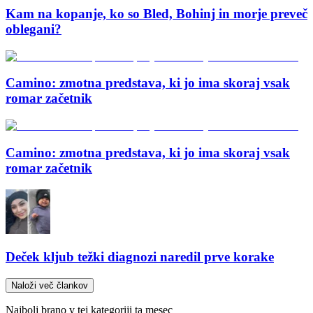
Kam na kopanje, ko so Bled, Bohinj in morje preveč
oblegani?
Camino: zmotna predstava, ki jo ima skoraj vsak
romar začetnik
Camino: zmotna predstava, ki jo ima skoraj vsak
romar začetnik
Deček kljub težki diagnozi naredil prve korake
Naloži več člankov
Najbolj brano v tej kategoriji ta mesec