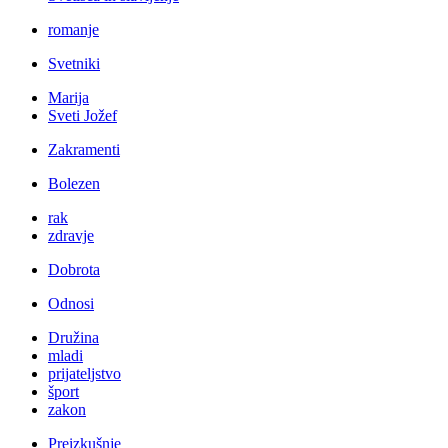
romanje
Svetniki
Marija
Sveti Jožef
Zakramenti
Bolezen
rak
zdravje
Dobrota
Odnosi
Družina
mladi
prijateljstvo
šport
zakon
Preizkušnje