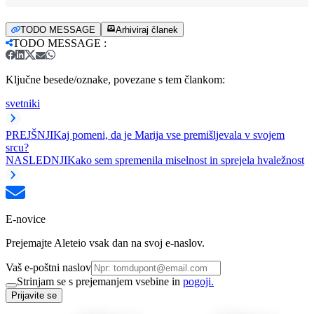
TODO MESSAGE
Arhiviraj članek
TODO MESSAGE
:
Ključne besede/oznake, povezane s tem člankom:
svetniki
PREJŠNJI
Kaj pomeni, da je Marija vse premišljevala v svojem
srcu?
NASLEDNJI
Kako sem spremenila miselnost in sprejela hvaležnost
E-novice
Prejemajte Aleteio vsak dan na svoj e-naslov.
Vaš e-poštni naslov
Strinjam se s prejemanjem vsebine in
pogoji.
Prijavite se