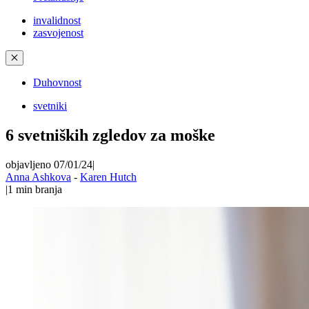
invalidnost
zasvojenost
✕
Duhovnost
svetniki
6 svetniških zgledov za moške
objavljeno 07/01/24
|
Anna Ashkova
-
Karen Hutch
|
1
min branja