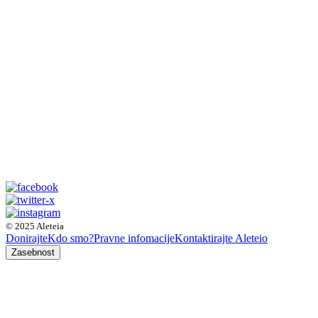
© 2025 Aleteia
Donirajte
Kdo smo?
Pravne infomacije
Kontaktirajte Aleteio
Zasebnost