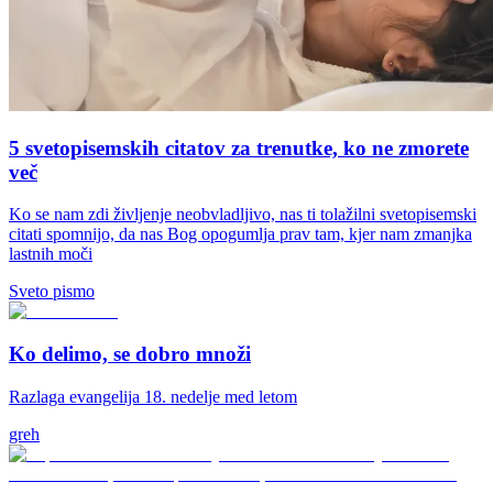
5 svetopisemskih citatov za trenutke, ko ne zmorete
več
Ko se nam zdi življenje neobvladljivo, nas ti tolažilni svetopisemski
citati spomnijo, da nas Bog opogumlja prav tam, kjer nam zmanjka
lastnih moči
Sveto pismo
Ko delimo, se dobro množi
Razlaga evangelija 18. nedelje med letom
greh