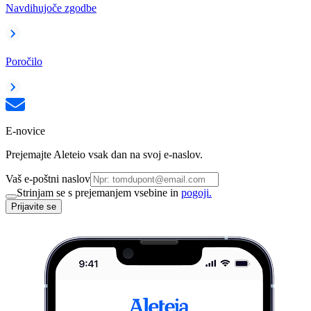
Navdihujoče zgodbe
Poročilo
E-novice
Prejemajte Aleteio vsak dan na svoj e-naslov.
Vaš e-poštni naslov
Strinjam se s prejemanjem vsebine in
pogoji.
Prijavite se