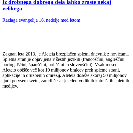
Iz drobnega dobrega dela lahko zraste nekaj
velikega
Razlaga evangelija 16. nedelje med letom
Zagnan leta 2013, je Aleteia brezplačen spletni dnevnik z novicami.
Spletna stran je objavljena v šestih jezikih (francoščini, angleščini,
portugalščini, španščini, poljščini in slovenščini). Vsak mesec
Aleteio obišče več kot 10 milijonov bralcev prek spletne strani,
aplikacije in družbenih omrežij. Aleteia doseže skoraj 50 milijonov
ljudi po vsem svetu, zaradi česar je eden vodilnih katoliških spletnih
medijev.