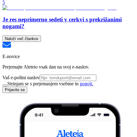
5
Je res neprimerno sedeti v cerkvi s prekrižanimi
nogami?
Naloži več člankov
E-novice
Prejemajte Aleteio vsak dan na svoj e-naslov.
Vaš e-poštni naslov
Strinjam se s prejemanjem vsebine in
pogoji.
Prijavite se