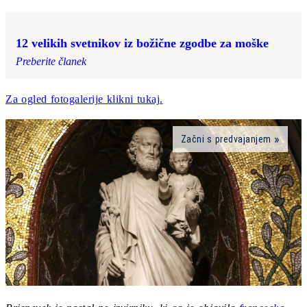
12 velikih svetnikov iz božične zgodbe za moške
Preberite članek
Za ogled fotogalerije klikni tukaj.
Začni s predvajanjem