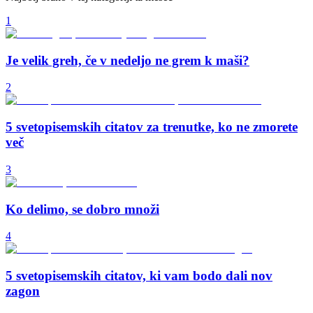
1
Je velik greh, če v nedeljo ne grem k maši?
2
5 svetopisemskih citatov za trenutke, ko ne zmorete
več
3
Ko delimo, se dobro množi
4
5 svetopisemskih citatov, ki vam bodo dali nov
zagon