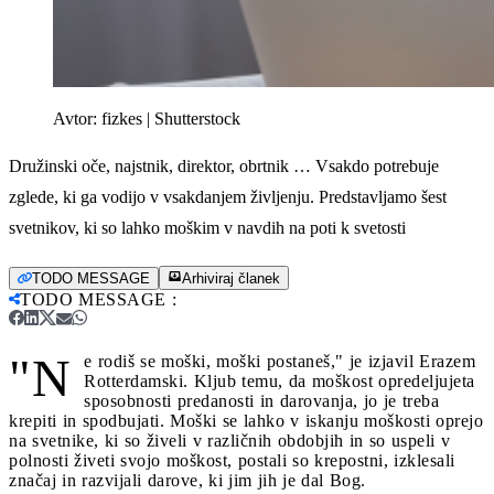
Avtor:
fizkes | Shutterstock
Družinski oče, najstnik, direktor, obrtnik … Vsakdo potrebuje
zglede, ki ga vodijo v vsakdanjem življenju. Predstavljamo šest
svetnikov, ki so lahko moškim v navdih na poti k svetosti
TODO MESSAGE
Arhiviraj članek
TODO MESSAGE
:
"N
e rodiš se moški, moški postaneš," je izjavil Erazem
Rotterdamski. Kljub temu, da moškost opredeljujeta
sposobnosti predanosti in darovanja, jo je treba
krepiti in spodbujati. Moški se lahko v iskanju moškosti oprejo
na svetnike, ki so živeli v različnih obdobjih in so uspeli v
polnosti živeti svojo moškost, postali so krepostni, izklesali
značaj in razvijali darove, ki jim jih je dal Bog.