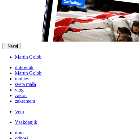
Nazaj
Martin Golob
duhovnik
Martin Golob
molitev
sveta maša
vlog
zakon
zakrament
Vera
Vsakdanjik
dom
odnosi