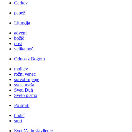
Cerkev
papež
Liturgija
advent
božič
post
velika noč
Odnos z Bogom
molitev
rožni venec
spreobrnjenje
sveta maša
Sveti Duh
Sveto pismo
Po smrti
hudič
smrt
Svetišča in slavljenje