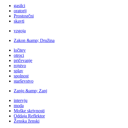
gasilci
oratorij
Prostosrčni
skavti
vzgoja
Zakon &amp; Družina
ločitev
otroci
pričevanje
rojstvo
splav
spolnost
starševstvo
Zanjo &amp; Zanj
intervju
moda
Moške skrivnosti
Oddaja Reflektor
Ženska ženski