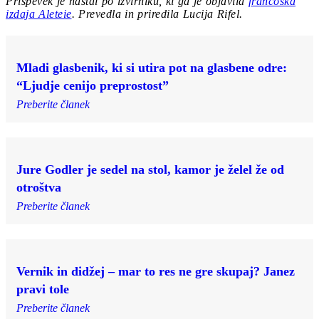
Prispevek je nastal po izvirniku, ki ga je objavila
francoska
izdaja Aleteie
. Prevedla in priredila Lucija Rifel.
Mladi glasbenik, ki si utira pot na glasbene odre:
“Ljudje cenijo preprostost”
Preberite članek
Jure Godler je sedel na stol, kamor je želel že od
otroštva
Preberite članek
Vernik in didžej – mar to res ne gre skupaj? Janez
pravi tole
Preberite članek