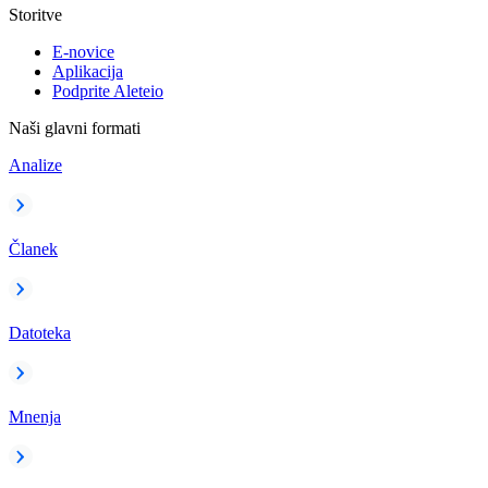
Storitve
E-novice
Aplikacija
Podprite Aleteio
Naši glavni formati
Analize
Članek
Datoteka
Mnenja