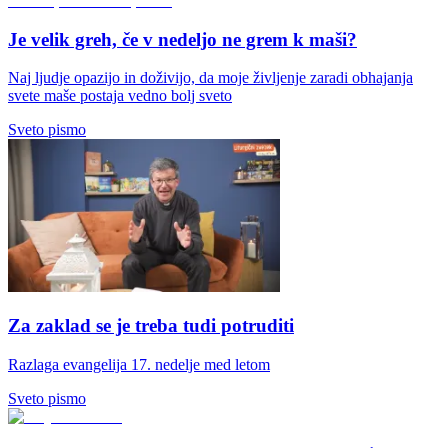
Je velik greh, če v nedeljo ne grem k maši?
Naj ljudje opazijo in doživijo, da moje življenje zaradi obhajanja
svete maše postaja vedno bolj sveto
Sveto pismo
Za zaklad se je treba tudi potruditi
Razlaga evangelija 17. nedelje med letom
Sveto pismo