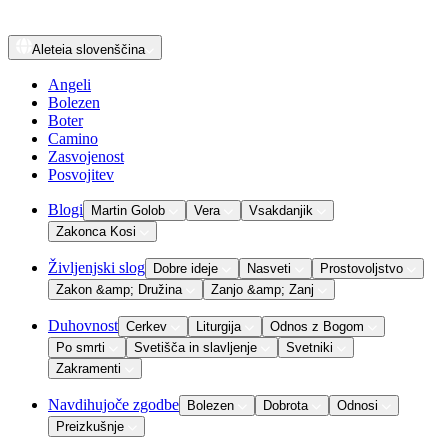
Aleteia
slovenščina
Angeli
Bolezen
Boter
Camino
Zasvojenost
Posvojitev
Blogi
Martin Golob
Vera
Vsakdanjik
Zakonca Kosi
Življenjski slog
Dobre ideje
Nasveti
Prostovoljstvo
Zakon &amp; Družina
Zanjo &amp; Zanj
Duhovnost
Cerkev
Liturgija
Odnos z Bogom
Po smrti
Svetišča in slavljenje
Svetniki
Zakramenti
Navdihujoče zgodbe
Bolezen
Dobrota
Odnosi
Preizkušnje