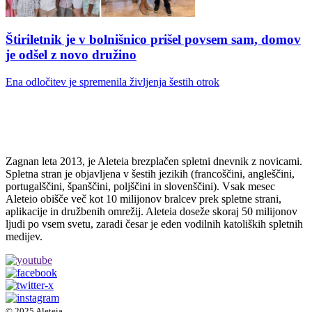
Štiriletnik je v bolnišnico prišel povsem sam, domov
je odšel z novo družino
Ena odločitev je spremenila življenja šestih otrok
Zagnan leta 2013, je Aleteia brezplačen spletni dnevnik z novicami.
Spletna stran je objavljena v šestih jezikih (francoščini, angleščini,
portugalščini, španščini, poljščini in slovenščini). Vsak mesec
Aleteio obišče več kot 10 milijonov bralcev prek spletne strani,
aplikacije in družbenih omrežij. Aleteia doseže skoraj 50 milijonov
ljudi po vsem svetu, zaradi česar je eden vodilnih katoliških spletnih
medijev.
© 2025 Aleteia