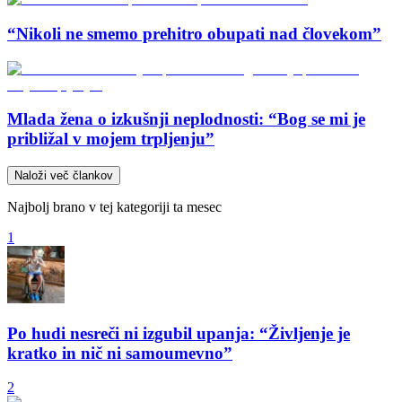
“Nikoli ne smemo prehitro obupati nad človekom”
Mlada žena o izkušnji neplodnosti: “Bog se mi je
približal v mojem trpljenju”
Naloži več člankov
Najbolj brano v tej kategoriji ta mesec
1
Po hudi nesreči ni izgubil upanja: “Življenje je
kratko in nič ni samoumevno”
2