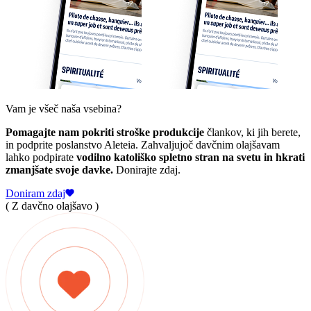
Vam je všeč naša vsebina?
Pomagajte nam pokriti stroške produkcije
člankov, ki jih berete,
in podprite poslanstvo Aleteia. Zahvaljujoč davčnim olajšavam
lahko podpirate
vodilno katoliško spletno stran na svetu in hkrati
zmanjšate svoje davke.
Donirajte zdaj.
Doniram zdaj
( Z davčno olajšavo )