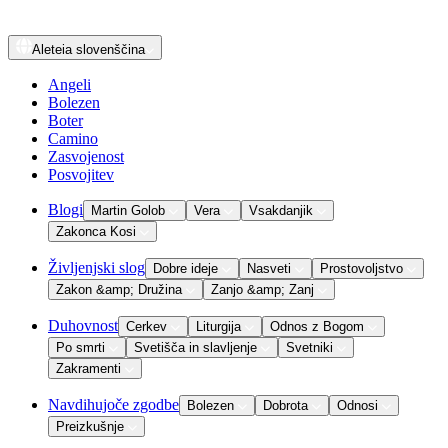
Aleteia
slovenščina
Angeli
Bolezen
Boter
Camino
Zasvojenost
Posvojitev
Blogi
Martin Golob
Vera
Vsakdanjik
Zakonca Kosi
Življenjski slog
Dobre ideje
Nasveti
Prostovoljstvo
Zakon &amp; Družina
Zanjo &amp; Zanj
Duhovnost
Cerkev
Liturgija
Odnos z Bogom
Po smrti
Svetišča in slavljenje
Svetniki
Zakramenti
Navdihujoče zgodbe
Bolezen
Dobrota
Odnosi
Preizkušnje