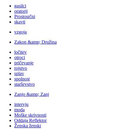
gasilci
oratorij
Prostosrčni
skavti
vzgoja
Zakon &amp; Družina
ločitev
otroci
pričevanje
rojstvo
splav
spolnost
starševstvo
Zanjo &amp; Zanj
intervju
moda
Moške skrivnosti
Oddaja Reflektor
Ženska ženski