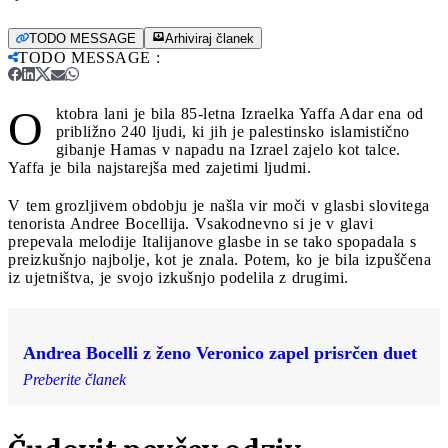
TODO MESSAGE
Arhiviraj članek
TODO MESSAGE
:
O
ktobra lani je bila 85-letna Izraelka Yaffa Adar ena od
približno 240 ljudi, ki jih je palestinsko islamistično
gibanje Hamas v napadu na Izrael zajelo kot talce.
Yaffa je bila najstarejša med zajetimi ljudmi.
V tem grozljivem obdobju je našla vir moči v glasbi slovitega
tenorista Andree Bocellija. Vsakodnevno si je v glavi
prepevala melodije Italijanove glasbe in se tako spopadala s
preizkušnjo najbolje, kot je znala. Potem, ko je bila izpuščena
iz ujetništva, je svojo izkušnjo podelila z drugimi.
Andrea Bocelli z ženo Veronico zapel prisrčen duet
Preberite članek