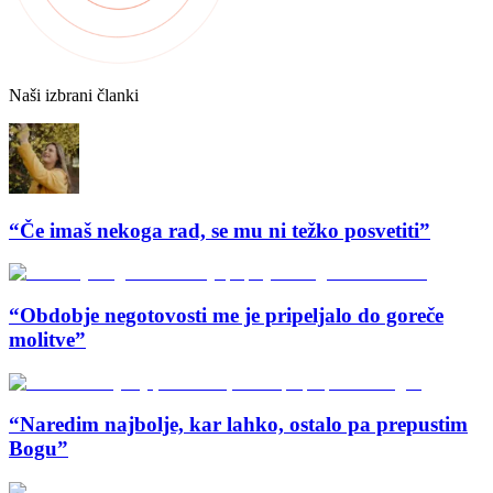
Naši izbrani članki
“Če imaš nekoga rad, se mu ni težko posvetiti”
“Obdobje negotovosti me je pripeljalo do goreče
molitve”
“Naredim najbolje, kar lahko, ostalo pa prepustim
Bogu”