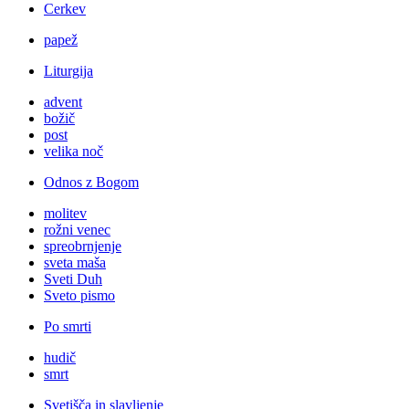
Cerkev
papež
Liturgija
advent
božič
post
velika noč
Odnos z Bogom
molitev
rožni venec
spreobrnjenje
sveta maša
Sveti Duh
Sveto pismo
Po smrti
hudič
smrt
Svetišča in slavljenje