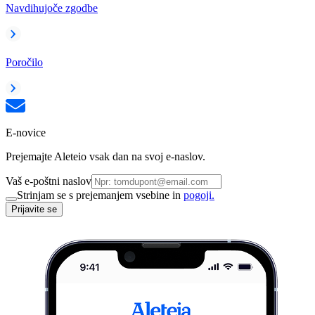
Navdihujoče zgodbe
Poročilo
E-novice
Prejemajte Aleteio vsak dan na svoj e-naslov.
Vaš e-poštni naslov
Strinjam se s prejemanjem vsebine in
pogoji.
Prijavite se