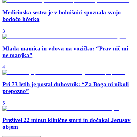
Medicinska sestra je v bolnišnici spoznala svojo
bodočo hčerko
3
Mlada mamica in vdova na vozičku: “Prav nič mi
ne manjka”
4
Pri 73 letih je postal duhovnik: “Za Boga ni nikoli
prepozno”
5
Preživel 22 minut klinične smrti in dočakal Jezusov
objem