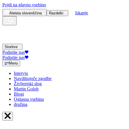
Pojdi na glavno vsebino
Iskanje
Aleteia
slovenščina
Razdelki
Storitve
Podprite nas
Podprite nas
Menu
Intervju
Navdihujoče zgodbe
Življenjski slog
Martin Golob
Blogi
Oglasna vsebina
družina