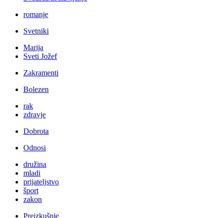
romanje
Svetniki
Marija
Sveti Jožef
Zakramenti
Bolezen
rak
zdravje
Dobrota
Odnosi
družina
mladi
prijateljstvo
šport
zakon
Preizkušnje