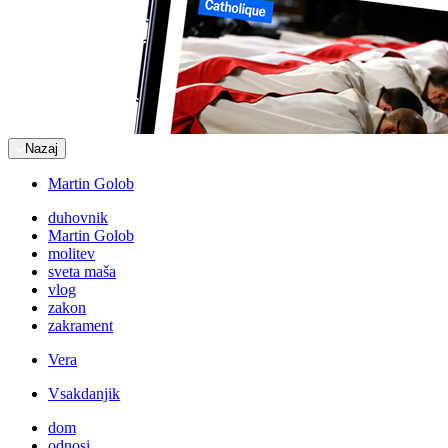
Nazaj
Martin Golob
duhovnik
Martin Golob
molitev
sveta maša
vlog
zakon
zakrament
Vera
Vsakdanjik
dom
odnosi