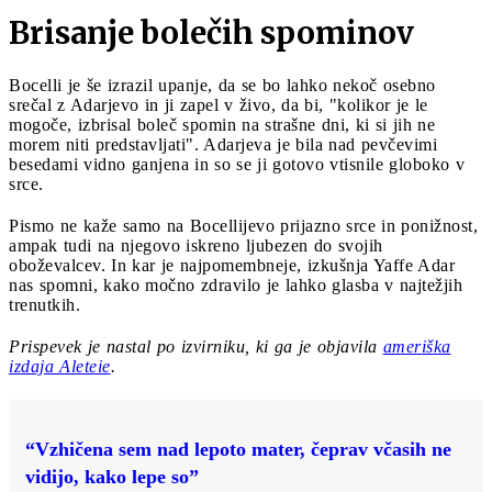
Brisanje bolečih spominov
Bocelli je še izrazil upanje, da se bo lahko nekoč osebno
srečal z Adarjevo in ji zapel v živo, da bi, "kolikor je le
mogoče, izbrisal boleč spomin na strašne dni, ki si jih ne
morem niti predstavljati". Adarjeva je bila nad pevčevimi
besedami vidno ganjena in so se ji gotovo vtisnile globoko v
srce.
Pismo ne kaže samo na Bocellijevo prijazno srce in ponižnost,
ampak tudi na njegovo iskreno ljubezen do svojih
oboževalcev. In kar je najpomembneje, izkušnja Yaffe Adar
nas spomni, kako močno zdravilo je lahko glasba v najtežjih
trenutkih.
Prispevek je nastal po izvirniku, ki ga je objavila
ameriška
izdaja Aleteie
.
“Vzhičena sem nad lepoto mater, čeprav včasih ne
vidijo, kako lepe so”