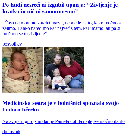
Po hudi nesreči ni izgubil upanja: “Življenje je
kratko in nič ni samoumevno”
"Časa ne moremo zavrteti nazaj, ne glede na to, kako močno si
želimo. Lahko naredimo kar največ s tem, kar imamo, ali pa si
uničimo še to življenje"
posvojitev
Medicinska sestra je v bolnišnici spoznala svojo
bodočo hčerko
Na svoj drugi rojstni dan je Pamela dobila najlepše možno darilo
duhovnik