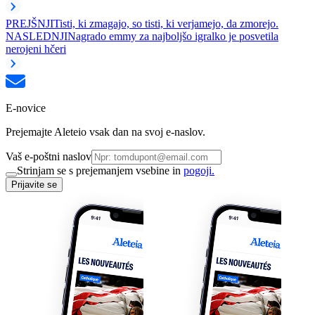
PREJŠNJI
Tisti, ki zmagajo, so tisti, ki verjamejo, da zmorejo.
NASLEDNJI
Nagrado emmy za najboljšo igralko je posvetila
nerojeni hčeri
E-novice
Prejemajte Aleteio vsak dan na svoj e-naslov.
Vaš e-poštni naslov
Strinjam se s prejemanjem vsebine in
pogoji.
Prijavite se