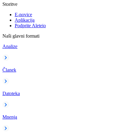
Storitve
E-novice
Aplikacija
Podprite Aleteio
Naši glavni formati
Analize
Članek
Datoteka
Mnenja