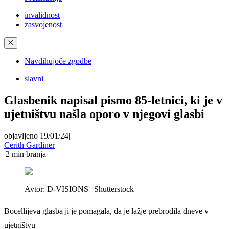
invalidnost
zasvojenost
✕
Navdihujoče zgodbe
slavni
Glasbenik napisal pismo 85-letnici, ki je v
ujetništvu našla oporo v njegovi glasbi
objavljeno 19/01/24
|
Cerith Gardiner
|
2
min branja
Avtor:
D-VISIONS | Shutterstock
Bocellijeva glasba ji je pomagala, da je lažje prebrodila dneve v
ujetništvu