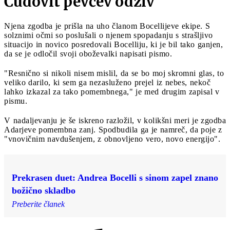
Čudovit pevčev odziv
Njena zgodba je prišla na uho članom Bocellijeve ekipe. S
solznimi očmi so poslušali o njenem spopadanju s strašljivo
situacijo in novico posredovali Bocelliju, ki je bil tako ganjen,
da se je odločil svoji oboževalki napisati pismo.
"Resnično si nikoli nisem mislil, da se bo moj skromni glas, to
veliko darilo, ki sem ga nezasluženo prejel iz nebes, nekoč
lahko izkazal za tako pomembnega," je med drugim zapisal v
pismu.
V nadaljevanju je še iskreno razložil, v kolikšni meri je zgodba
Adarjeve pomembna zanj. Spodbudila ga je namreč, da poje z
"vnovičnim navdušenjem, z obnovljeno vero, novo energijo".
Prekrasen duet: Andrea Bocelli s sinom zapel znano
božično skladbo
Preberite članek