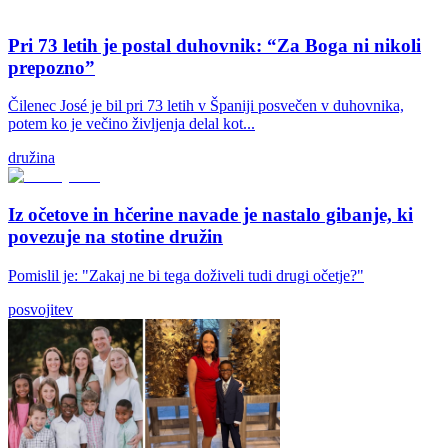
Pri 73 letih je postal duhovnik: “Za Boga ni nikoli
prepozno”
Čilenec José je bil pri 73 letih v Španiji posvečen v duhovnika,
potem ko je večino življenja delal kot...
družina
Iz očetove in hčerine navade je nastalo gibanje, ki
povezuje na stotine družin
Pomislil je: "Zakaj ne bi tega doživeli tudi drugi očetje?"
posvojitev