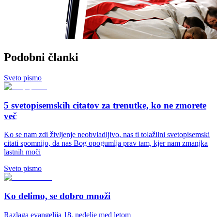
Podobni članki
Sveto pismo
5 svetopisemskih citatov za trenutke, ko ne zmorete
več
Ko se nam zdi življenje neobvladljivo, nas ti tolažilni svetopisemski
citati spomnijo, da nas Bog opogumlja prav tam, kjer nam zmanjka
lastnih moči
Sveto pismo
Ko delimo, se dobro množi
Razlaga evangelija 18. nedelje med letom