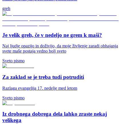
greh
Je velik greh, če v nedeljo ne grem k maši?
Naj ljudje opazijo in doživijo, da moje življenje zaradi obhajanja
svete maše postaja vedno bolj sveto
Sveto pismo
Za zaklad se je treba tudi potruditi
Razlaga evangelija 17. nedelje med letom
Sveto pismo
Iz drobnega dobrega dela lahko zraste nekaj
velikega