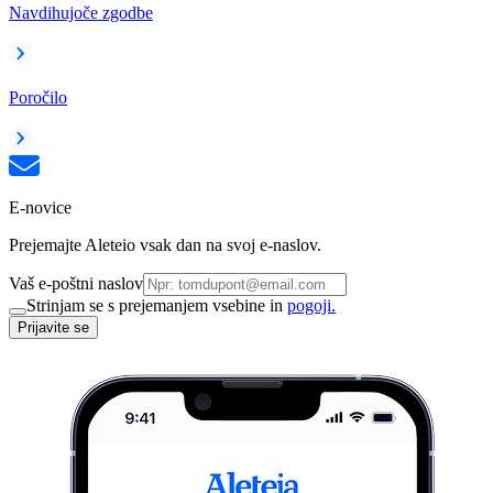
Navdihujoče zgodbe
Poročilo
E-novice
Prejemajte Aleteio vsak dan na svoj e-naslov.
Vaš e-poštni naslov
Strinjam se s prejemanjem vsebine in
pogoji.
Prijavite se