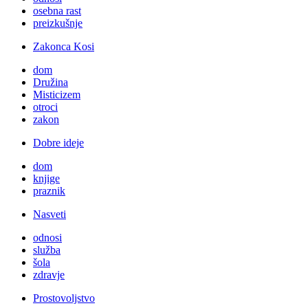
osebna rast
preizkušnje
Zakonca Kosi
dom
Družina
Misticizem
otroci
zakon
Dobre ideje
dom
knjige
praznik
Nasveti
odnosi
služba
šola
zdravje
Prostovoljstvo