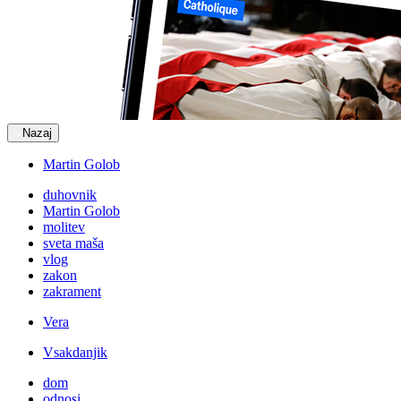
Nazaj
Martin Golob
duhovnik
Martin Golob
molitev
sveta maša
vlog
zakon
zakrament
Vera
Vsakdanjik
dom
odnosi