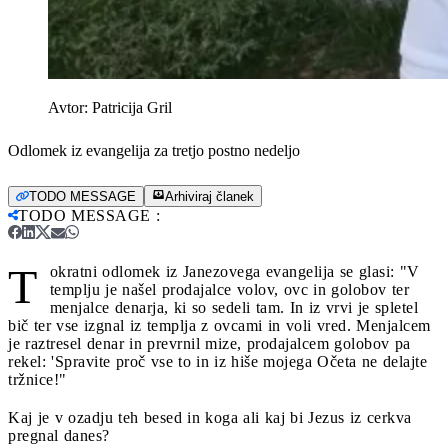
Avtor:
Patricija Gril
Odlomek iz evangelija za tretjo postno nedeljo
TODO MESSAGE
Arhiviraj članek
TODO MESSAGE
:
T
okratni odlomek iz Janezovega evangelija se glasi: "V
templju je našel prodajalce volov, ovc in golobov ter
menjalce denarja, ki so sedeli tam. In iz vrvi je spletel
bič ter vse izgnal iz templja z ovcami in voli vred. Menjalcem
je raztresel denar in prevrnil mize, prodajalcem golobov pa
rekel: 'Spravite proč vse to in iz hiše mojega Očeta ne delajte
tržnice!"
Kaj je v ozadju teh besed in koga ali kaj bi Jezus iz cerkva
pregnal danes?