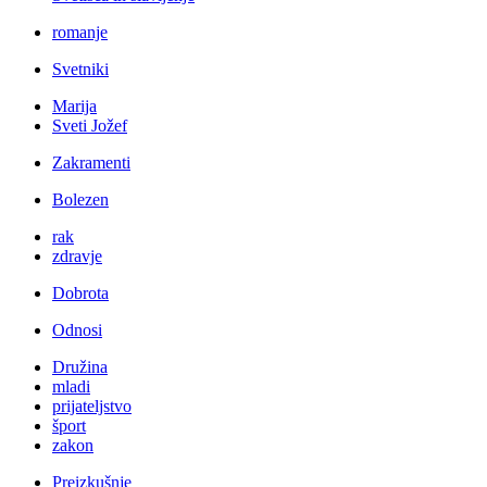
romanje
Svetniki
Marija
Sveti Jožef
Zakramenti
Bolezen
rak
zdravje
Dobrota
Odnosi
Družina
mladi
prijateljstvo
šport
zakon
Preizkušnje