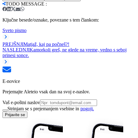
TODO MESSAGE
:
Ključne besede/oznake, povezane s tem člankom:
Sveto pismo
PREJŠNJI
Matjaž, kaj pa počneš?!
NASLEDNJI
Kamorkoli greš, ne glede na vreme, vedno s seboj
prinesi sonce.
E-novice
Prejemajte Aleteio vsak dan na svoj e-naslov.
Vaš e-poštni naslov
Strinjam se s prejemanjem vsebine in
pogoji.
Prijavite se