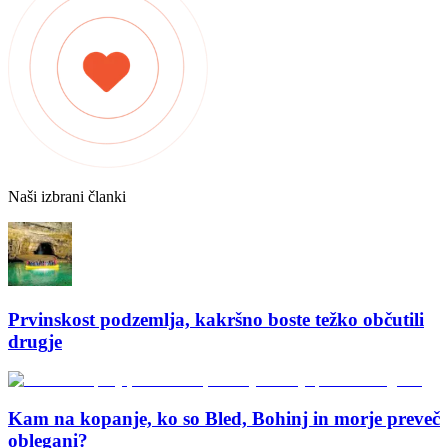
Naši izbrani članki
Prvinskost podzemlja, kakršno boste težko občutili
drugje
Kam na kopanje, ko so Bled, Bohinj in morje preveč
oblegani?