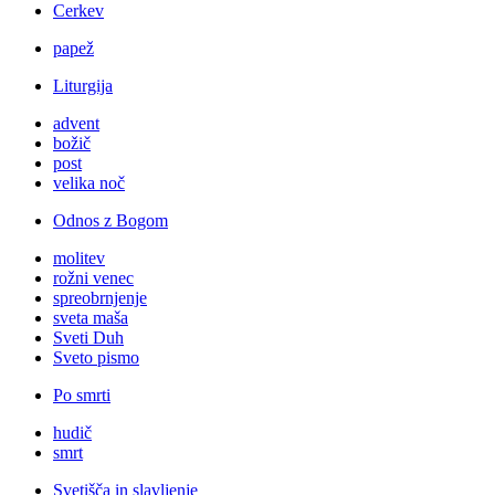
Cerkev
papež
Liturgija
advent
božič
post
velika noč
Odnos z Bogom
molitev
rožni venec
spreobrnjenje
sveta maša
Sveti Duh
Sveto pismo
Po smrti
hudič
smrt
Svetišča in slavljenje