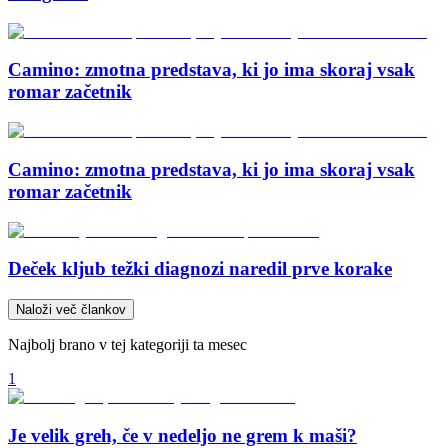
Camino: zmotna predstava, ki jo ima skoraj vsak
romar začetnik
Camino: zmotna predstava, ki jo ima skoraj vsak
romar začetnik
Deček kljub težki diagnozi naredil prve korake
Naloži več člankov
Najbolj brano v tej kategoriji ta mesec
1
Je velik greh, če v nedeljo ne grem k maši?