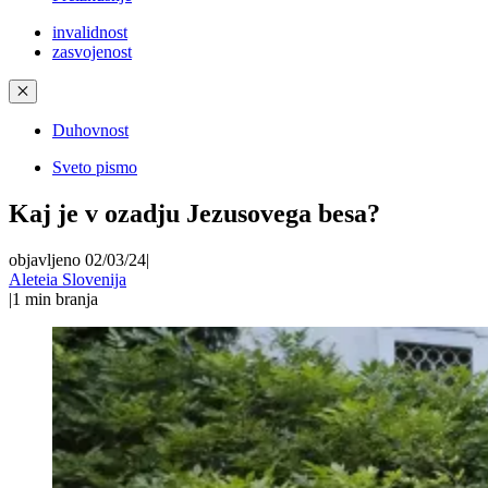
invalidnost
zasvojenost
✕
Duhovnost
Sveto pismo
Kaj je v ozadju Jezusovega besa?
objavljeno 02/03/24
|
Aleteia Slovenija
|
1
min branja