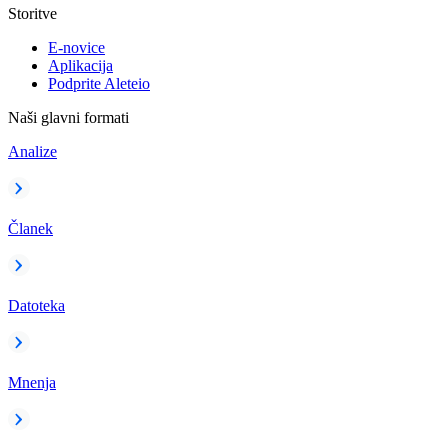
Storitve
E-novice
Aplikacija
Podprite Aleteio
Naši glavni formati
Analize
Članek
Datoteka
Mnenja