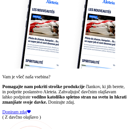
Vam je všeč naša vsebina?
Pomagajte nam pokriti stroške produkcije
člankov, ki jih berete,
in podprite poslanstvo Aleteia. Zahvaljujoč davčnim olajšavam
lahko podpirate
vodilno katoliško spletno stran na svetu in hkrati
zmanjšate svoje davke.
Donirajte zdaj.
Doniram zdaj
( Z davčno olajšavo )