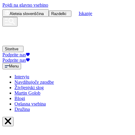
Pojdi na glavno vsebino
Iskanje
Aleteia
slovenščina
Razdelki
Storitve
Podprite nas
Podprite nas
Menu
Intervju
Navdihujoče zgodbe
Življenjski slog
Martin Golob
Blogi
Oglasna vsebina
Družina