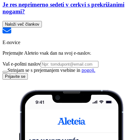
Je res neprimerno sedeti v cerkvi s prekrižanimi
nogami?
Naloži več člankov
E-novice
Prejemajte Aleteio vsak dan na svoj e-naslov.
Vaš e-poštni naslov
Strinjam se s prejemanjem vsebine in
pogoji.
Prijavite se