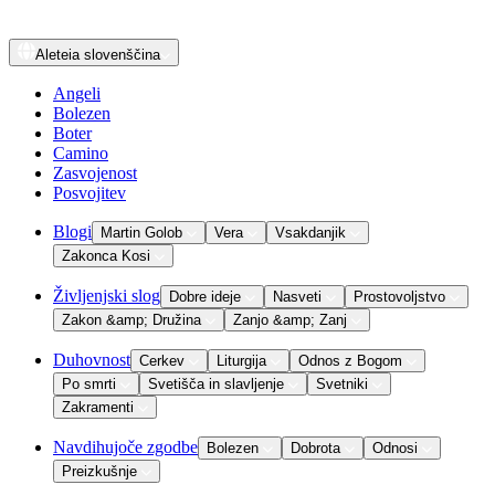
Aleteia
slovenščina
Angeli
Bolezen
Boter
Camino
Zasvojenost
Posvojitev
Blogi
Martin Golob
Vera
Vsakdanjik
Zakonca Kosi
Življenjski slog
Dobre ideje
Nasveti
Prostovoljstvo
Zakon &amp; Družina
Zanjo &amp; Zanj
Duhovnost
Cerkev
Liturgija
Odnos z Bogom
Po smrti
Svetišča in slavljenje
Svetniki
Zakramenti
Navdihujoče zgodbe
Bolezen
Dobrota
Odnosi
Preizkušnje