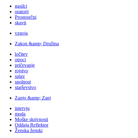
gasilci
oratorij
Prostosrčni
skavti
vzgoja
Zakon &amp; Družina
ločitev
otroci
pričevanje
rojstvo
splav
spolnost
starševstvo
Zanjo &amp; Zanj
intervju
moda
Moške skrivnosti
Oddaja Reflektor
Ženska ženski