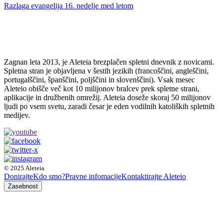
Razlaga evangelija 16. nedelje med letom
Zagnan leta 2013, je Aleteia brezplačen spletni dnevnik z novicami.
Spletna stran je objavljena v šestih jezikih (francoščini, angleščini,
portugalščini, španščini, poljščini in slovenščini). Vsak mesec
Aleteio obišče več kot 10 milijonov bralcev prek spletne strani,
aplikacije in družbenih omrežij. Aleteia doseže skoraj 50 milijonov
ljudi po vsem svetu, zaradi česar je eden vodilnih katoliških spletnih
medijev.
© 2025 Aleteia
Donirajte
Kdo smo?
Pravne infomacije
Kontaktirajte Aleteio
Zasebnost